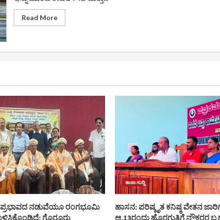
Read
Read More
more
about
ವೈದ್ಯಕೀಯ
ಶಿಕ್ಷಣದಲ್ಲಿ
ಭಾರಿ
ಸುಧಾರಣೆ:
ಇನ್ನು
ಮುಂದೆ
‘ಪಿಜಿ
ಡಿಪ್ಲೊಮಾ’
ಕೋರ್ಸ್‌ಗಳು
ರದ್ದು,
MD
ಮತ್ತು
MS
ಗೆ
ಸಂಪೂರ್ಣ
ಆದ್ಯತೆ!
ತಾಜಾ ಸುದ್ದಿ
ಿ ಪ್ರಭಾವದ ನಡುವೆಯೂ ರಂಗಭೂಮಿ
ಹಾಸನ: ಪರಿಷ್ಕೃತ ಕನಿಷ್ಠ ವೇತನ ಜಾರಿಗ
್ವ ಉಳಿಸಿಕೊಂಡಿದೆ: ಗೊರೂರು
ಆ.13ರಂದು ಹೊರಗುತ್ತಿಗೆ ನೌಕರರ ಬೃ