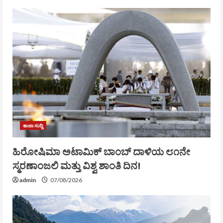
ತಾಜಾ ಸುದ್ದಿ
ಹಿರೋಷಿಮಾ ಅಟಾಮಿಕ್ ಬಾಂಬ್ ದಾಳಿಯ ೮೧ನೇ
ಸ್ಮರಣಾಂಜಲಿ ಮತ್ತು ವಿಶ್ವ ಶಾಂತಿ ದಿನ!
admin
07/08/2026