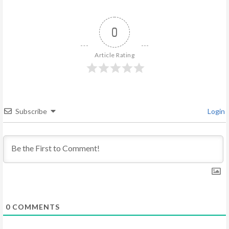
u
e
0
R
Article Rating
e
a
d
Subscribe
Login
i
n
g
0
COMMENTS