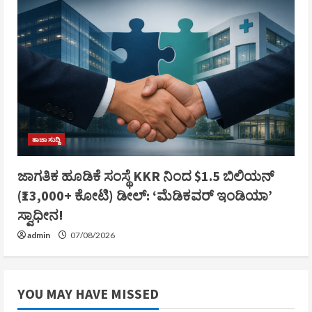
ತಾಜಾ ಸುದ್ದಿ
ಜಾಗತಿಕ ಹೂಡಿಕೆ ಸಂಸ್ಥೆ KKR ನಿಂದ $1.5 ಬಿಲಿಯನ್
(₹13,000+ ಕೋಟಿ) ಡೀಲ್: ‘ಮೆಡಿಕವರ್ ಇಂಡಿಯಾ’
ಸ್ವಾಧೀನ!
admin
07/08/2026
YOU MAY HAVE MISSED