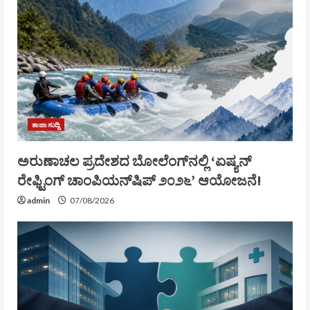
ತಾಜಾ ಸುದ್ದಿ
ಅರುಣಾಚಲ ಪ್ರದೇಶದ ಬೋಲೆಂಗ್‌ನಲ್ಲಿ ‘ಏಷ್ಯನ್
ರೇಫ್ಟಿಂಗ್ ಚಾಂಪಿಯನ್‌ಷಿಪ್ ೨೦೨೬’ ಆಯೋಜನೆ!
admin
07/08/2026