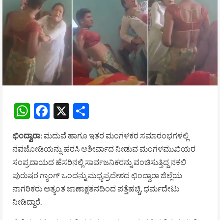
WhatsApp
Facebook
X
Share
ಛಿಂದ್ವಾರಾ:
ಮದುವೆ ಹಾಗೂ ಇತರ ಮಂಗಳಕರ ಸಮಾರಂಭಗಳಲ್ಲಿ
ನವಜೋಡಿಯನ್ನು ಹರಸಿ ಆಶೀರ್ವಾದ ನೀಡುವ ಮಂಗಳಮುಖಿಯರ
ಸಂಪ್ರದಾಯದ ಹೆಸರಿನಲ್ಲಿ ಸಾರ್ವಜನಿಕರನ್ನು ವಂಚಿಸುತ್ತಿದ್ದ ನಕಲಿ
ಪುರುಷರ ಗ್ಯಾಂಗ್ ಒಂದನ್ನು ಮಧ್ಯಪ್ರದೇಶದ ಛಿಂದ್ವಾರಾ ಜಿಲ್ಲೆಯ
ನಾಗರಿಕರು ಅತ್ಯಂತ ಜಾಣಾಕ್ಷತನದಿಂದ ಪತ್ತೆಹಚ್ಚಿ, ಧರ್ಮದೇಟು
ನೀಡಿದ್ದಾರೆ.