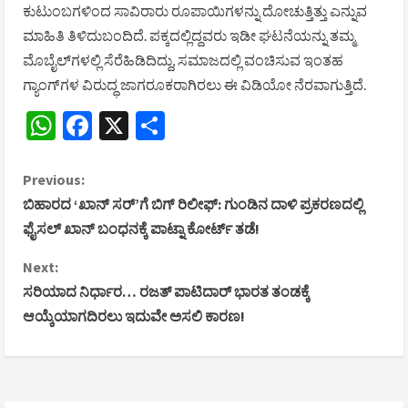
ಕುಟುಂಬಗಳಿಂದ ಸಾವಿರಾರು ರೂಪಾಯಿಗಳನ್ನು ದೋಚುತ್ತಿತ್ತು ಎನ್ನುವ
ಮಾಹಿತಿ ತಿಳಿದುಬಂದಿದೆ. ಪಕ್ಕದಲ್ಲಿದ್ದವರು ಇಡೀ ಘಟನೆಯನ್ನು ತಮ್ಮ
ಮೊಬೈಲ್‌ಗಳಲ್ಲಿ ಸೆರೆಹಿಡಿದಿದ್ದು, ಸಮಾಜದಲ್ಲಿ ವಂಚಿಸುವ ಇಂತಹ
ಗ್ಯಾಂಗ್‌ಗಳ ವಿರುದ್ಧ ಜಾಗರೂಕರಾಗಿರಲು ಈ ವಿಡಿಯೋ ನೆರವಾಗುತ್ತಿದೆ.
WhatsApp
Facebook
X
Share
C
Previous:
ಬಿಹಾರದ ‘ಖಾನ್ ಸರ್’ಗೆ ಬಿಗ್ ರಿಲೀಫ್: ಗುಂಡಿನ ದಾಳಿ ಪ್ರಕರಣದಲ್ಲಿ
o
ಫೈಸಲ್ ಖಾನ್ ಬಂಧನಕ್ಕೆ ಪಾಟ್ನಾ ಕೋರ್ಟ್ ತಡೆ!
n
Next:
ಸರಿಯಾದ ನಿರ್ಧಾರ… ರಜತ್ ಪಾಟಿದಾರ್ ಭಾರತ ತಂಡಕ್ಕೆ
t
ಆಯ್ಕೆಯಾಗದಿರಲು ಇದುವೇ ಅಸಲಿ ಕಾರಣ!
i
n