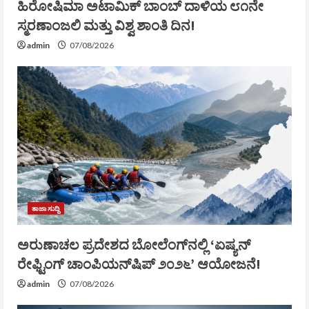
ಹಿರೋಷಿಮಾ ಅಟಾಮಿಕ್ ಬಾಂಬ್ ದಾಳಿಯ ೮೧ನೇ
ಸ್ಮರಣಾಂಜಲಿ ಮತ್ತು ವಿಶ್ವ ಶಾಂತಿ ದಿನ!
admin
07/08/2026
ತಾಜಾ ಸುದ್ದಿ
ಅರುಣಾಚಲ ಪ್ರದೇಶದ ಬೋಲೆಂಗ್‌ನಲ್ಲಿ ‘ಏಷ್ಯನ್
ರೇಫ್ಟಿಂಗ್ ಚಾಂಪಿಯನ್‌ಷಿಪ್ ೨೦೨೬’ ಆಯೋಜನೆ!
admin
07/08/2026