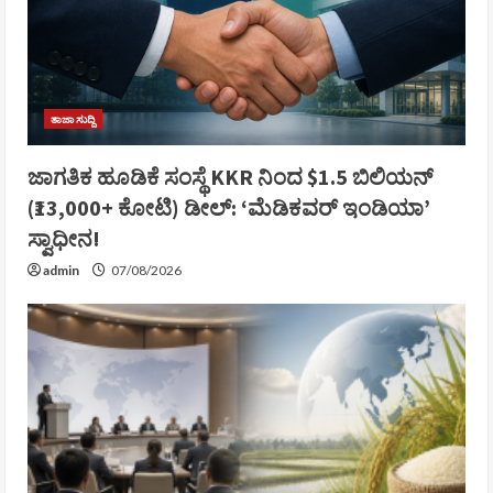
ತಾಜಾ ಸುದ್ದಿ
ಜಾಗತಿಕ ಹೂಡಿಕೆ ಸಂಸ್ಥೆ KKR ನಿಂದ $1.5 ಬಿಲಿಯನ್
(₹13,000+ ಕೋಟಿ) ಡೀಲ್: ‘ಮೆಡಿಕವರ್ ಇಂಡಿಯಾ’
ಸ್ವಾಧೀನ!
admin
07/08/2026