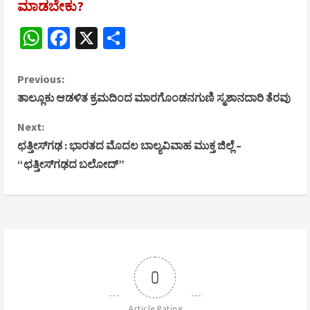
ಮಾಡಬೇಕು?
WhatsApp
Facebook
X
Share
C
Previous:
ತಾಲ್ಲೂಕು ಆಡಳಿತ ಕ್ರಮದಿಂದ ಮಾರಗೊಂಡನಗುಣಿ ಸ್ಮಶಾನದಾರಿ ತೆರವು
o
Next:
n
ಛತ್ತೀಸ್‌ಗಢ : ಭಾರತದ ಮೊದಲ ಬಾಲ್ಯವಿವಾಹ ಮುಕ್ತ ಜಿಲ್ಲೆ –
“ಛತ್ತೀಸ್‌ಗಢದ ಬಲೋದ್”
t
i
n
u
0
e
Article Rating