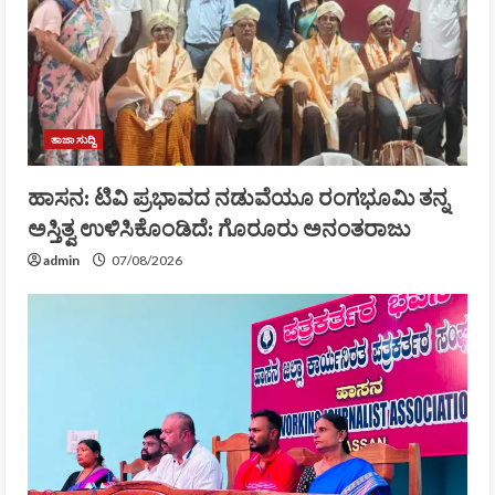
ತಾಜಾ ಸುದ್ದಿ
ಹಾಸನ: ಟಿವಿ ಪ್ರಭಾವದ ನಡುವೆಯೂ ರಂಗಭೂಮಿ ತನ್ನ
ಅಸ್ತಿತ್ವ ಉಳಿಸಿಕೊಂಡಿದೆ: ಗೊರೂರು ಅನಂತರಾಜು
admin
07/08/2026