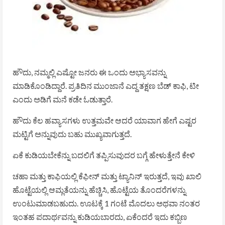
ಹೌದು, ನಮ್ಮಲ್ಲಿ ಎಷ್ಟೋ ಜನರು ಈ ಒಂದು ಅಭ್ಯಾಸವನ್ನು
ಮಾಡಿಕೊಂಡಿದ್ದಾರೆ. ಪ್ರತಿದಿನ ಮುಂಜಾನೆ ಎದ್ದ ತಕ್ಷಣ ಬೆಡ್ ಕಾಫಿ, ಟೀ
ಎಂದು ಅಡಿಗೆ ಮನೆ ಕಡೇ ಓಡುತ್ತಾರೆ.
ಹೌದು ಕೆಲ ಹವ್ಯಾಸಗಳು ಉತ್ತಮವೇ ಆದರೆ ಯಾವಾಗ ಹೇಗೆ ಎಷ್ಟರ
ಮಟ್ಟಿಗೆ ಅನ್ನುವುದು ಬಹು ಮುಖ್ಯವಾಗುತ್ತದೆ.
ಏಕೆ ಕುಡಿಯಬೇಕೆನ್ನು ಬದಲಿಗೆ ತಪ್ಪಿಸುವುದರ ಬಗ್ಗೆ ಹೇಳುತ್ತೇನೆ ಕೇಳಿ
ಚಹಾ ಮತ್ತು ಕಾಫಿಯಲ್ಲಿ ಕೆಫೀನ್ ಮತ್ತು ಟ್ಯಾನಿನ್ ಇರುತ್ತದೆ, ಇವು ಖಾಲಿ
ಹೊಟ್ಟೆಯಲ್ಲಿ ಆಮ್ಲತೆಯನ್ನು ಹೆಚ್ಚಿಸಿ, ಹೊಟ್ಟೆಯ ತೊಂದರೆಗಳನ್ನು
ಉಂಟುಮಾಡಬಹುದು. ಊಟಕ್ಕೆ 1 ಗಂಟೆ ಮೊದಲು ಅಥವಾ ನಂತರ
ಇಂತಹ ಪದಾರ್ಥವನ್ನು ಕುಡಿಯಬಾರದು, ಏಕೆಂದರೆ ಇದು ಕಬ್ಬಿಣ