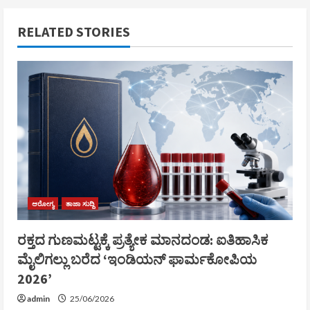
RELATED STORIES
ಆರೋಗ್ಯ
ತಾಜಾ ಸುದ್ದಿ
ರಕ್ತದ ಗುಣಮಟ್ಟಕ್ಕೆ ಪ್ರತ್ಯೇಕ ಮಾನದಂಡ: ಐತಿಹಾಸಿಕ
ಮೈಲಿಗಲ್ಲು ಬರೆದ ‘ಇಂಡಿಯನ್ ಫಾರ್ಮಕೋಪಿಯ
2026’
admin
25/06/2026