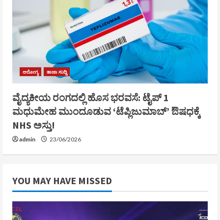
ಆರೋಗ್ಯ
ತಾಜಾ ಸುದ್ದಿ
ವೈದ್ಯಕೀಯ ರಂಗದಲ್ಲಿ ಹೊಸ ಭರವಸೆ: ಟೈಪ್ 1
ಮಧುಮೇಹ ಮುಂದೂಡುವ ‘ಟೆಪ್ಲಿಜುಮಾಬ್’ ಔಷಧಕ್ಕೆ
NHS ಅಸ್ತು!
admin
23/06/2026
YOU MAY HAVE MISSED