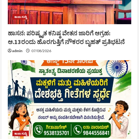
ತಾಜಾ ಸುದ್ದಿ
ಹಾಸನ: ಪರಿಷ್ಕೃತ ಕನಿಷ್ಠ ವೇತನ ಜಾರಿಗೆ ಆಗ್ರಹ:
ಆ.13ರಂದು ಹೊರಗುತ್ತಿಗೆ ನೌಕರರ ಬೃಹತ್ ಪ್ರತಿಭಟನೆ
admin
07/08/2026
ತಾಜಾ ಸುದ್ದಿ