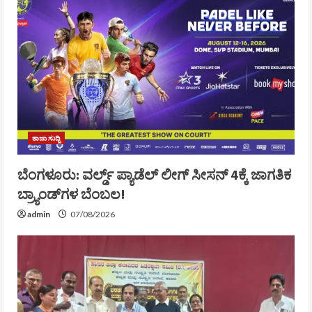
ತಾಜಾ ಸುದ್ದಿ
ಬೆಂಗಳೂರು: ವರ್ಲ್ಡ್ ಪ್ಯಾಡೆಲ್ ಲೀಗ್ ಸೀಸನ್ 4ಕ್ಕೆ ಜಾಗತಿಕ
ಬ್ರ್ಯಾಂಡ್‌ಗಳ ಬೆಂಬಲ!
admin
07/08/2026