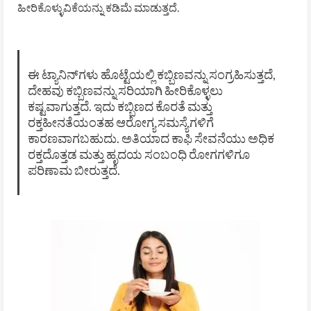
ಹೀರಿಕೊಳ್ಳುವಿಕೆಯನ್ನು ಕಡಿಮೆ ಮಾಡುತ್ತದೆ.
ಈ ಟ್ಯಾನಿನ್‌ಗಳು ಹೊಟ್ಟೆಯಲ್ಲಿ ಕಬ್ಬಿಣವನ್ನು ಸಂಗ್ರಹಿಸುತ್ತದೆ,
ದೇಹವು ಕಬ್ಬಿಣವನ್ನು ಸರಿಯಾಗಿ ಹೀರಿಕೊಳ್ಳಲು
ಕಷ್ಟವಾಗುತ್ತದೆ. ಇದು ಕಬ್ಬಿಣದ ಕೊರತೆ ಮತ್ತು
ರಕ್ತಹೀನತೆಯಂತಹ ಆರೋಗ್ಯ ಸಮಸ್ಯೆಗಳಿಗೆ
ಕಾರಣವಾಗಬಹುದು. ಅತಿಯಾದ ಕಾಫಿ ಸೇವನೆಯು ಅಧಿಕ
ರಕ್ತದೊತ್ತಡ ಮತ್ತು ಹೃದಯ ಸಂಬಂಧಿ ರೋಗಗಳಿಗೂ
ಪರಿಣಾಮ ಬೀರುತ್ತದೆ.