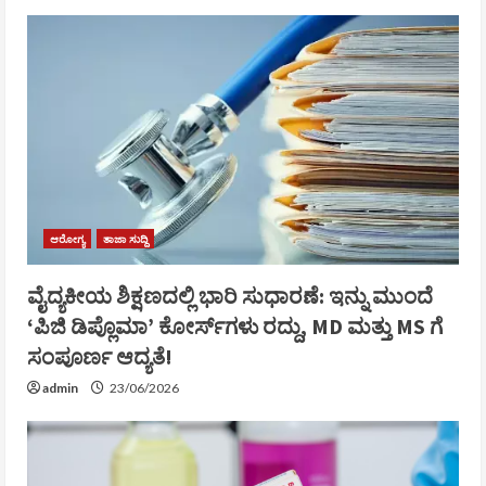
ಆರೋಗ್ಯ
ತಾಜಾ ಸುದ್ದಿ
ವೈದ್ಯಕೀಯ ಶಿಕ್ಷಣದಲ್ಲಿ ಭಾರಿ ಸುಧಾರಣೆ: ಇನ್ನು ಮುಂದೆ
‘ಪಿಜಿ ಡಿಪ್ಲೊಮಾ’ ಕೋರ್ಸ್‌ಗಳು ರದ್ದು, MD ಮತ್ತು MS ಗೆ
ಸಂಪೂರ್ಣ ಆದ್ಯತೆ!
admin
23/06/2026