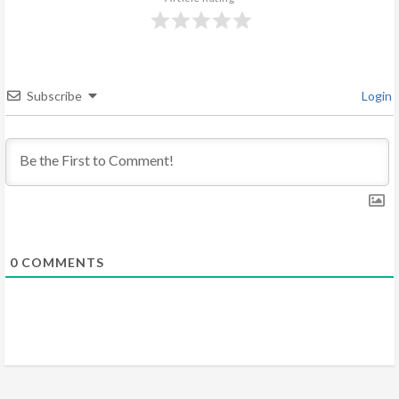
R
e
a
Subscribe
Login
d
i
n
g
0
COMMENTS