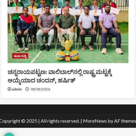
ತಾಜಾ ಸುದ್ದಿ
ಚನ್ನರಾಯಪಟ್ಟಣ: ವಾಲಿಬಾಲ್‌ನಲ್ಲಿ ರಾಷ್ಟ್ರಮಟ್ಟಕ್ಕೆ
ಆಯ್ಕೆಯಾದ ಚಂದನ್, ಹರ್ಷಿತ್
admin
08/08/2026
Copyright © 2025 | All rights reserved.
|
MoreNews
by AF themes