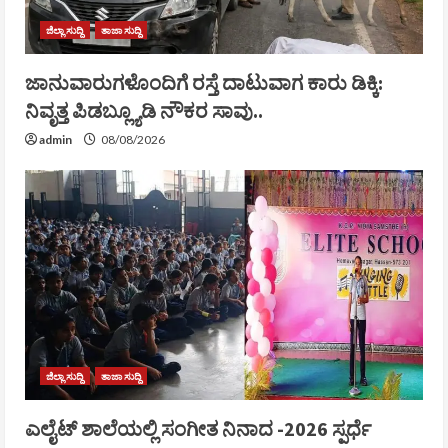
ಜಿಲ್ಲಾ ಸುದ್ದಿ
ತಾಜಾ ಸುದ್ದಿ
ಜಾನುವಾರುಗಳೊಂದಿಗೆ ರಸ್ತೆ ದಾಟುವಾಗ ಕಾರು ಡಿಕ್ಕಿ:
ನಿವೃತ್ತ ಪಿಡಬ್ಲ್ಯೂಡಿ ನೌಕರ ಸಾವು..
admin
08/08/2026
ಜಿಲ್ಲಾ ಸುದ್ದಿ
ತಾಜಾ ಸುದ್ದಿ
ಎಲೈಟ್ ಶಾಲೆಯಲ್ಲಿ ಸಂಗೀತ ನಿನಾದ -2026 ಸ್ಪರ್ಧೆ