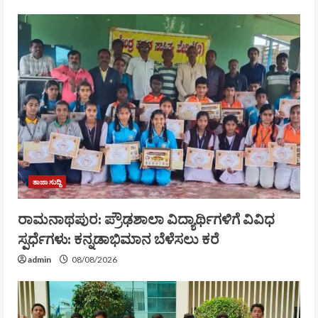
ತಾಜಾ ಸುದ್ದಿ
ರಾಮನಾಥಪುರ: ಪ್ರೌಢಶಾಲಾ ವಿದ್ಯಾರ್ಥಿಗಳಿಗೆ ವಿವಿಧ
ಸ್ಪರ್ಧೆಗಳು: ಕನ್ನಡಾಭಿಮಾನ ಬೆಳೆಸಲು ಕರೆ
admin
08/08/2026