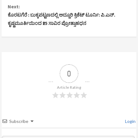
n
Next:
ಕೊರಟಗೆರೆ : ಬುಕ್ಕಪಟ್ಟಣದಲ್ಲಿ ಅದ್ದೂರಿ ಕ್ರಿಕೆಟ್ ಟೂರ್ನಿ: ಪಿ.ಎನ್.
t
ಕೃಷ್ಣಮೂರ್ತಿಯಿಂದ ₹25 ಸಾವಿರ ಪ್ರೋತ್ಸಾಹಧನ
i
n
u
e
0
R
Article Rating
e
a
d
Subscribe
Login
i