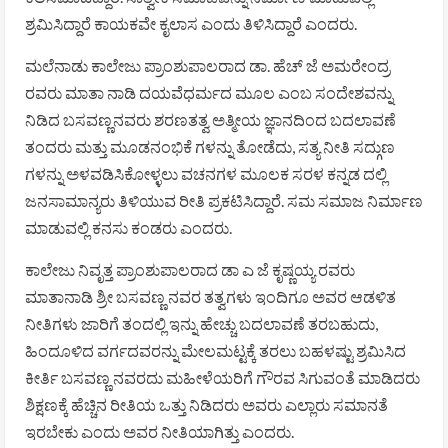
ಶ್ರಮಿಸಿದ್ದಾರೆ ಕಾಯಕವೇ ಕೖಲಾಸ ಎಂದು ತಿಳಿಸಿದ್ದಾರೆ ಎಂದರು.
ಮಲೆನಾಡು ಕಾಲೇಜು ಪ್ರಾಂಶುಪಾಲರಾದ ಡಾ. ಹೆಚ್ ಜೆ ಅಮರೇಂದ್ರ
ರವರು ಮಾತಾ ನಾಡಿ ದಯವೆಧರ್ಮದ ಮೂಲ ಎಂಬ ಸಂದೇಶವನ್ನು
ನಿಡಿದ ಬಸವಣ್ಣನವರು ಶರಣತತ್ವ ಅತ್ಮೀಯ ಜ್ಞಾನದಿಂದ ಬದಲಾವಣೆ
ತಂದರು ಮತ್ತು ಮೂಡನಂಭಿಕೆ ಗಳನ್ನು ತೋಡೆದು, ಸತ್ಯ ನೀತಿ ಸದ್ಗುಣ
ಗಳನ್ನು ಅಳವಡಿಸಿಕೋಳ್ಳಲು ವಚನಗಳ ಮೂಲಕ ಸರಳ ಕನ್ನಡ ದಲ್ಲಿ
ಜನಸಾಮಾನ್ಯರು ತಿಳಿಯುವ ರೀತಿ ಪ್ರಕಟಿಸಿದ್ದಾರೆ. ಸಮ ಸಮಾಜ ನಿರ್ಮಾಣ
ಮಾಡುವಲ್ಲಿ ಕನಸು ಕಂಡರು ಎಂದರು.
ಕಾಲೇಜು ನಿವೃತ್ತ ಪ್ರಾಂಶುಪಾಲರಾದ ಡಾ ಎ ಜೆ ಕೃಷ್ಣಯ್ಯ ರವರು
ಮಾತಾನಾಡಿ ಶ್ರೀ ಬಸವಣ್ಣ ನವರ ತತ್ವಗಳು ಇಂದಿಗೂ ಅವರ ಆಡಳಿತ
ನೀತಿಗಳು ಜಾರಿಗೆ ತಂದಲ್ಲಿ ಇನ್ನು ಹೇಚ್ಚು ಬದಲಾವಣೆ ತರಬಹುದು,
ಹಿಂದೂಳಿದ ವರ್ಗದವರನ್ನು ಮೇಲಮಟ್ಟಕ್ಕೆ ತರಲು ಬಹಳಷ್ಟು ಶ್ರಮಿಸಿದ
ಕೀರ್ತಿ ಬಸವಣ್ಣ ನವರದು ಮಹೀಳೆಯರಿಗೆ ಗೌರವ ಸಿಗುವಂತೆ ಮಾಡಿದರು
ಶಿಕ್ಷಣಕ್ಕೆ ಹೆಚ್ಚಿನ ರೀತಿಯ ಒತ್ತು ನಿಡಿದರು ಅವರು ಎಲ್ಲಾರು ಸಮಾನತೆ
ಇರಬೇಕು ಎಂದು ಅವರ ನೀತಿಯಾಗಿತ್ತು ಎಂದರು.