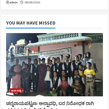
admin
08/08/2026
YOU MAY HAVE MISSED
ತಾಜಾ ಸುದ್ದಿ
ಚನ್ನರಾಯಪಟ್ಟಣ: ಅಲ್ಪಾವಧಿ, ಬರ ನಿರೋಧಕ ರಾಗಿ