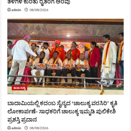
ತಳಿಗಳ ಕುರಿತು ರೈತರಿಗೆ ಅರಿವು
admin
08/08/2026
ತಾಜಾ ಸುದ್ದಿ
ಬಾದಾಮಿಯಲ್ಲಿ ಕದಂಬ ಸೈನ್ಯದ ‘ಚಾಲುಕ್ಯ ವರಸಿರಿ’ ಕೃತಿ
ಲೋಕಾರ್ಪಣೆ- ಸಾಧಕರಿಗೆ ಚಾಲುಕ್ಯ ಇಮ್ಮಡಿ ಪುಲಿಕೇಶಿ
ಪ್ರಶಸ್ತಿ ಪ್ರದಾನ
admin
08/08/2026