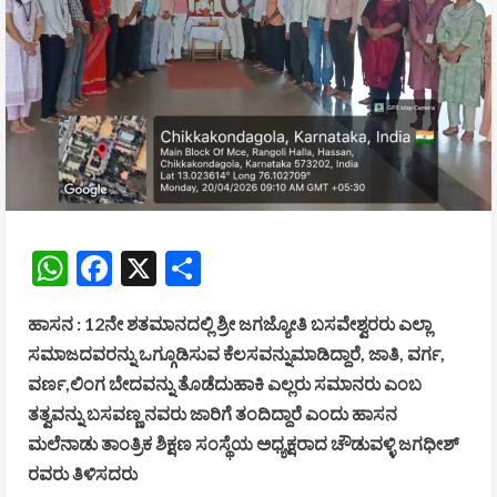
WhatsApp
Facebook
X
Share
ಹಾಸನ : 12ನೇ ಶತಮಾನದಲ್ಲಿ ಶ್ರೀ ಜಗಜ್ಯೋತಿ ಬಸವೇಶ್ವರರು ಎಲ್ಲಾ
ಸಮಾಜದವರನ್ನು ಒಗ್ಗೂಡಿಸುವ ಕೆಲಸವನ್ನುಮಾಡಿದ್ದಾರೆ, ಜಾತಿ, ವರ್ಗ,
ವರ್ಣ,ಲಿಂಗ ಬೇದವನ್ನು ತೊಡೆದುಹಾಕಿ ಎಲ್ಲರು ಸಮಾನರು ಎಂಬ
ತತ್ವವನ್ನು ಬಸವಣ್ಣ ನವರು ಜಾರಿಗೆ ತಂದಿದ್ದಾರೆ ಎಂದು ಹಾಸನ
ಮಲೆನಾಡು ತಾಂತ್ರಿಕ ಶಿಕ್ಷಣ ಸಂಸ್ಥೆಯ ಅಧ್ಯಕ್ಷರಾದ ಚೌಡುವಳ್ಳಿ ಜಗಧೀಶ್
ರವರು ತಿಳಿಸದರು