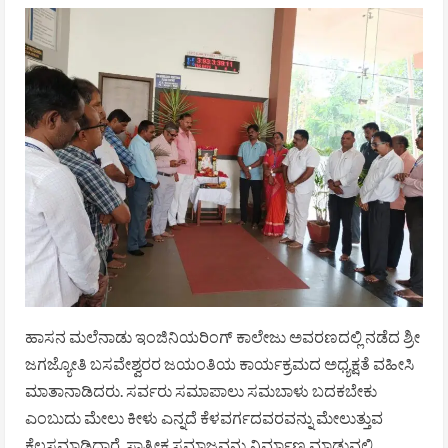
ಹಾಸನ ಮಲೆನಾಡು ಇಂಜಿನಿಯರಿಂಗ್ ಕಾಲೇಜು ಅವರಣದಲ್ಲಿ ನಡೆದ ಶ್ರೀ
ಜಗಜ್ಯೋತಿ ಬಸವೇಶ್ವರರ ಜಯಂತಿಯ ಕಾರ್ಯಕ್ರಮದ ಅಧ್ಯಕ್ಷತೆ ವಹೀಸಿ
ಮಾತಾನಾಡಿದರು. ಸರ್ವರು ಸಮಾಪಾಲು ಸಮಬಾಳು ಬದಕಬೇಕು
ಎಂಬುದು ಮೇಲು ಕೀಳು ಎನ್ನದೆ ಕೆಳವರ್ಗದವರವನ್ನು ಮೇಲುತ್ತುವ
ಕೆಲಸಮಾಡಿದ್ದಾರೆ. ಸಾತ್ವೀಕ ಸಮಾಜವನ್ನು ನಿರ್ಮಾಣ ಮಾಡುವಲ್ಲಿ