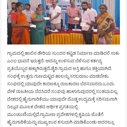
ಗ್ರಾಮದಲ್ಲಿ ಹಾಲಿನ ಡೇರಿಯ ಸುಂದರ ಕಟ್ಟಡ ನಿರ್ಮಾಣ ಮಾಡಿದರೆ ಸಾಕು
ಎಂಬ ಭಾವನೆ ಇರುತ್ತದೆ. ಅದನ್ನು ಉಳಿಸುವ ಬೆಳೆಸುವ ಕರ್ತವ್ಯ
ಪ್ರತಿಯೊಬ್ಬರ ಹಕ್ಕಾಗಿರುತ್ತದೆ.ಡೈರಿ ಗ್ರಾಮದ ಆಸ್ತಿ ಹಾಗೂ ಶಕ್ತಿಯಾಗಿದೆ.
ಸಂಘಕ್ಕೆ ‌ಉತ್ತಮ ಗುಣಮಟ್ಟದ ಹಾಲನ್ನು ಸರಬರಾಜು ಮಾಡಬೇಕು.
ಸಂಘದಲ್ಲಿ ಯಾವುದೇ ಕಾರಣಕ್ಕೂ ರಾಜಕಾರಣ ಬೆರಸಬಾರದು.ಒಂದು
ವೇಳೆ ರಾಜಕೀಯ ಬೆರಸಿದರೆ ಸಂಘವು ಹಾಳಾಗುವುದರಲ್ಲಿ ಸಂಶಯವಿಲ್ಲ.
ದೇಶದಲ್ಲಿ ಹೈನುಗಾರಿಕೆಯು ಯಾವುದೇ ದೊಡ್ಡ ಉದ್ಯಮಕ್ಕೆ ಸರಿಸಮನಾಗಿ
ನಿಲ್ಲುವ ಮೂಲಕ ದೇಶದ ಆರ್ಥಿಕ ಪ್ರಗತಿಯಲ್ಲಿ
ಮುಂಚೂಣಿಯಲ್ಲಿದೆ.ಗ್ರಾಮೀಣ ಪ್ರದೇಶಗಳಲ್ಲಿ ಕೃಷಿಯ ಜೊತೆಗೆ
ಹೈನುಗಾರಿಕೆಯನ್ನು ಮುಖ್ಯ ಉಪ ಕಸುಬಾಗಿ ಮಾಡಿಕೊಂಡು ಅದರಲ್ಲೂ