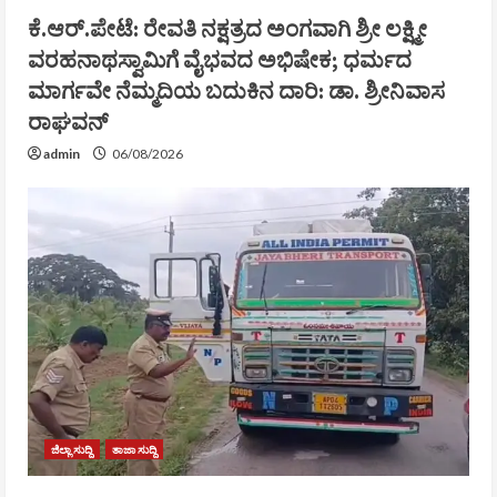
ಕೆ.ಆರ್.ಪೇಟೆ: ರೇವತಿ ನಕ್ಷತ್ರದ ಅಂಗವಾಗಿ ಶ್ರೀ ಲಕ್ಷ್ಮೀ
ವರಹನಾಥಸ್ವಾಮಿಗೆ ವೈಭವದ ಅಭಿಷೇಕ; ಧರ್ಮದ
ಮಾರ್ಗವೇ ನೆಮ್ಮದಿಯ ಬದುಕಿನ ದಾರಿ: ಡಾ. ಶ್ರೀನಿವಾಸ
ರಾಘವನ್
admin
06/08/2026
ಜಿಲ್ಲಾ ಸುದ್ದಿ
ತಾಜಾ ಸುದ್ದಿ