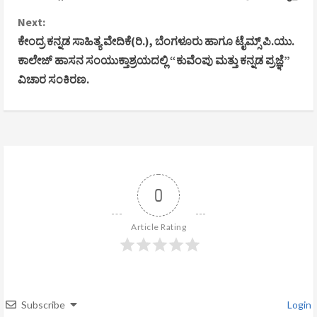
o
Next:
n
ಕೇಂದ್ರ ಕನ್ನಡ ಸಾಹಿತ್ಯ ವೇದಿಕೆ(ರಿ.), ಬೆಂಗಳೂರು ಹಾಗೂ ಟೈಮ್ಸ್ ಪಿ.ಯು.
ಕಾಲೇಜ್ ಹಾಸನ ಸಂಯುಕ್ತಾಶ್ರಯದಲ್ಲಿ “ಕುವೆಂಪು ಮತ್ತು ಕನ್ನಡ ಪ್ರಜ್ಞೆ”
t
ವಿಚಾರ ಸಂಕಿರಣ.
i
n
u
e
0
R
Article Rating
e
a
d
Subscribe
Login