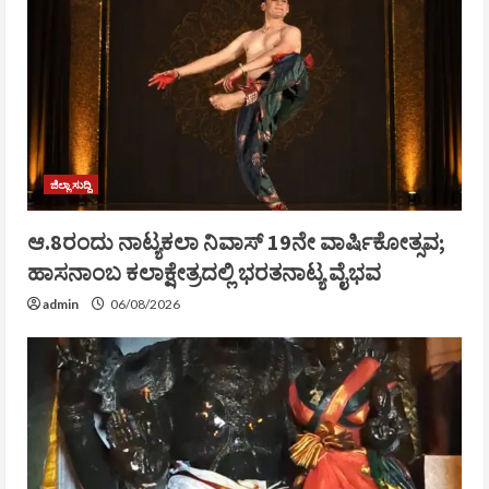
ಜಿಲ್ಲಾ ಸುದ್ದಿ
ಆ.8ರಂದು ನಾಟ್ಯಕಲಾ ನಿವಾಸ್ 19ನೇ ವಾರ್ಷಿಕೋತ್ಸವ;
ಹಾಸನಾಂಬ ಕಲಾಕ್ಷೇತ್ರದಲ್ಲಿ ಭರತನಾಟ್ಯ ವೈಭವ
admin
06/08/2026