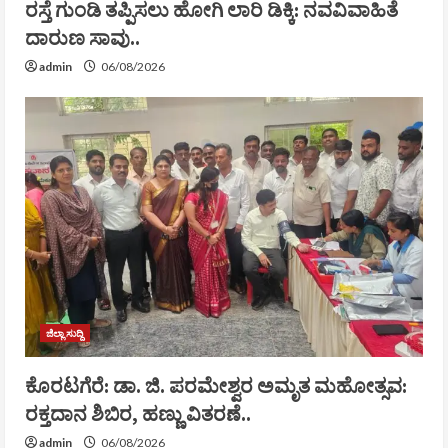
ರಸ್ತೆ ಗುಂಡಿ ತಪ್ಪಿಸಲು ಹೋಗಿ ಲಾರಿ ಡಿಕ್ಕಿ: ನವವಿವಾಹಿತೆ
ದಾರುಣ ಸಾವು..
admin
06/08/2026
ಜಿಲ್ಲಾ ಸುದ್ದಿ
ಕೊರಟಗೆರೆ: ಡಾ. ಜಿ. ಪರಮೇಶ್ವರ ಅಮೃತ ಮಹೋತ್ಸವ:
ರಕ್ತದಾನ ಶಿಬಿರ, ಹಣ್ಣು ವಿತರಣೆ..
admin
06/08/2026