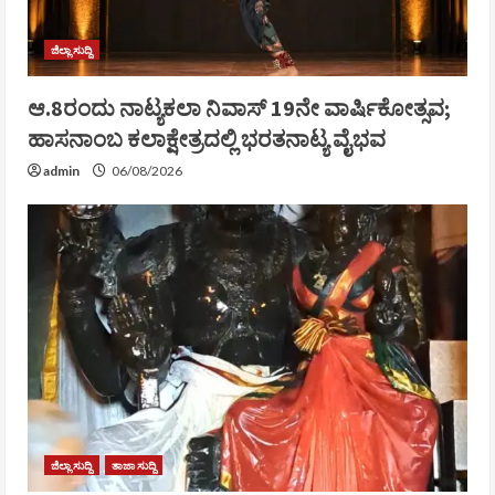
ಜಿಲ್ಲಾ ಸುದ್ದಿ
ಆ.8ರಂದು ನಾಟ್ಯಕಲಾ ನಿವಾಸ್ 19ನೇ ವಾರ್ಷಿಕೋತ್ಸವ;
ಹಾಸನಾಂಬ ಕಲಾಕ್ಷೇತ್ರದಲ್ಲಿ ಭರತನಾಟ್ಯ ವೈಭವ
admin
06/08/2026
ಜಿಲ್ಲಾ ಸುದ್ದಿ
ತಾಜಾ ಸುದ್ದಿ