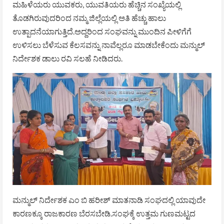
ಮಹಿಳೆಯರು ಯುವಕರು, ಯುವತಿಯರು ಹೆಚ್ಚಿನ ಸಂಖ್ಯೆಯಲ್ಲಿ
ತೊಡಗಿರುವುದರಿಂದ ನಮ್ಮ ಜಿಲ್ಲೆಯಲ್ಲಿ ಅತಿ ಹೆಚ್ಚು ಹಾಲು
ಉತ್ಪಾದನೆಯಾಗುತ್ತಿದೆ.ಅದ್ದರಿಂದ ಸಂಘವನ್ನು ಮುಂದಿನ ಪೀಳಿಗೆಗೆ
ಉಳಿಸಲು ಬೆಳೆಸುವ ಕೆಲಸವನ್ನು ನಾವೆಲ್ಲರೂ ಮಾಡಬೇಕೆಂದು ಮನ್ಮುಲ್
ನಿರ್ದೇಶಕ ಡಾಲು ರವಿ ಸಲಹೆ ನೀಡಿದರು.
ಮನ್ಮುಲ್ ನಿರ್ದೇಶಕ ಎಂ ಬಿ ಹರೀಶ್ ಮಾತನಾಡಿ ಸಂಘದಲ್ಲಿ ಯಾವುದೇ
ಕಾರಣಕ್ಕೂ ರಾಜಕಾರಣ ಬೆರಸಬೇಡಿ.ಸಂಘಕ್ಕೆ ಉತ್ತಮ ಗುಣಮಟ್ಟದ