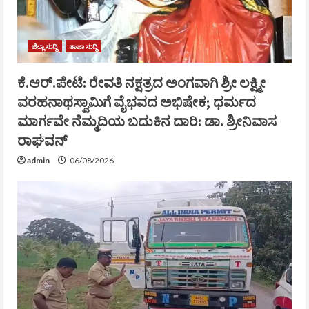
ಜಿಲ್ಲಾ ಸುದ್ದಿ
ತಾಜಾ ಸುದ್ದಿ
ಕೆ.ಆರ್.ಪೇಟೆ: ರೇವತಿ ನಕ್ಷತ್ರದ ಅಂಗವಾಗಿ ಶ್ರೀ ಲಕ್ಷ್ಮೀ
ವರಹನಾಥಸ್ವಾಮಿಗೆ ವೈಭವದ ಅಭಿಷೇಕ; ಧರ್ಮದ
ಮಾರ್ಗವೇ ನೆಮ್ಮದಿಯ ಬದುಕಿನ ದಾರಿ: ಡಾ. ಶ್ರೀನಿವಾಸ
ರಾಘವನ್
admin
06/08/2026