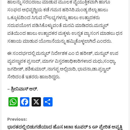
ಹಾಲನ್ನು ಸರಬರಾಜು ಮಾಡುವ ಮೂಲಕ ವೈಯುಕ್ತಿಕವಾಗಿ ಹಾಗೂ
ಸಂಘದ ಅಭಿವೃದ್ಧಿಯ ಕಡೆ ಗಮನ ಹರಿಸಿರಿ.ಮಂಡ್ಯ ಜಿಲ್ಲಾ ಹಾಲು
ಒಕ್ಕೂಟದಿಂದ ಸಿಗುವ ಸೌಲಭ್ಯಗಳನ್ನು ಹಾಲು ಉತ್ಪಾದಕರು
ಸದುಪಯೋಗ ಪಡಿಸಿಕೊಳ್ಳುವಂತೆ ಮನವಿ ಮಾಡಿದರು.ಮನ್ಮುಲ್
ವತಿಯಿಂದ ಹಾಲು ಉತ್ಪಾದಕರ ಮಕ್ಕಳು ಉನ್ನತ ವ್ಯಾಸಂಗ ಮಾಡಲು ಧನ
ಸಹಾಯ ಮಾಡುವ ಯೋಜನೆಯನ್ನು ಹಮ್ಮಿಕೊಳ್ಳಲಾಗಿದೆ ಎಂದರು.
ಈ ಸಂದರ್ಭದಲ್ಲಿ ಮನ್ಮುಲ್ ನಿರ್ದೇಶಕ ಎಂ ಬಿ ಹರೀಶ್, ಮನ್ಮುಲ್ ಉಪ
ವ್ಯವಸ್ಥಾಪಕ ಪ್ರಸಾದ್, ಮಾರ್ಗ ವಿಸ್ತರಣಾಧಿಕಾರಿಗಳಾದ ಮಧು,ಸಂಧ್ಯಾ,
ಜಗದೀಶ್, ಶಶಿಕುಮಾರ್, ನಾಗಪ್ಪ ಅಲ್ಲಿಬಾದಿ, ಭಾವನಾ,ಡಾ.ಪ್ರಜ್ವಲ್
ಸೇರಿದಂತೆ ಇತರರು ಹಾಜರಿದ್ದರು.
– ಶ್ರೀನಿವಾಸ್‌ ಆರ್.
WhatsApp
Facebook
X
Share
C
Previous:
ಭಾರತದಲ್ಲಿ ಬಿಡುಗಡೆಯಾದ ಹೊಸ MINI ಕೂಪರ್ S GP ಪ್ರೇರಿತ ಆವೃತ್ತಿ