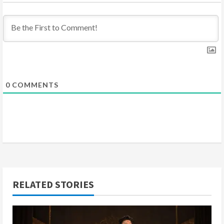
i
n
g
0
COMMENTS
RELATED STORIES