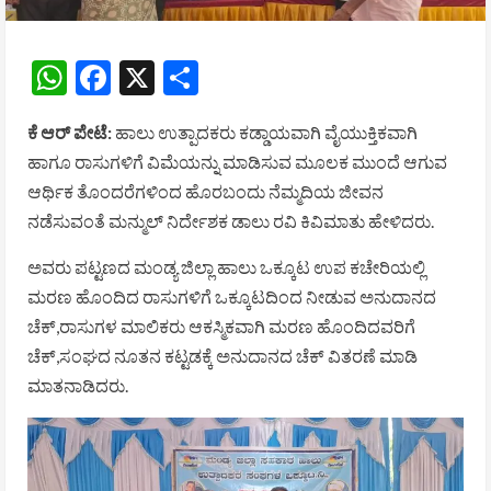
WhatsApp
Facebook
X
Share
ಕೆ ಆರ್ ಪೇಟೆ:
ಹಾಲು ಉತ್ಪಾದಕರು ಕಡ್ಡಾಯವಾಗಿ ವೈಯುಕ್ತಿಕವಾಗಿ
ಹಾಗೂ ರಾಸುಗಳಿಗೆ ವಿಮೆಯನ್ನು ಮಾಡಿಸುವ ಮೂಲಕ ಮುಂದೆ ಆಗುವ
ಆರ್ಥಿಕ ತೊಂದರೆಗಳಿಂದ ಹೊರಬಂದು ನೆಮ್ಮದಿಯ ಜೀವನ
ನಡೆಸುವಂತೆ ಮನ್ಮುಲ್ ನಿರ್ದೇಶಕ ಡಾಲು ರವಿ ಕಿವಿಮಾತು ಹೇಳಿದರು.
ಅವರು ಪಟ್ಟಣದ ಮಂಡ್ಯ ಜಿಲ್ಲಾ ಹಾಲು ಒಕ್ಕೂಟ ಉಪ ಕಚೇರಿಯಲ್ಲಿ
ಮರಣ ಹೊಂದಿದ ರಾಸುಗಳಿಗೆ ಒಕ್ಕೂಟದಿಂದ ನೀಡುವ ಅನುದಾನದ
ಚೆಕ್,ರಾಸುಗಳ ಮಾಲಿಕರು ಆಕಸ್ಮಿಕವಾಗಿ ಮರಣ ಹೊಂದಿದವರಿಗೆ
ಚೆಕ್,ಸಂಘದ ನೂತನ ಕಟ್ಟಡಕ್ಕೆ ಅನುದಾನದ ಚೆಕ್ ವಿತರಣೆ ಮಾಡಿ
ಮಾತನಾಡಿದರು.