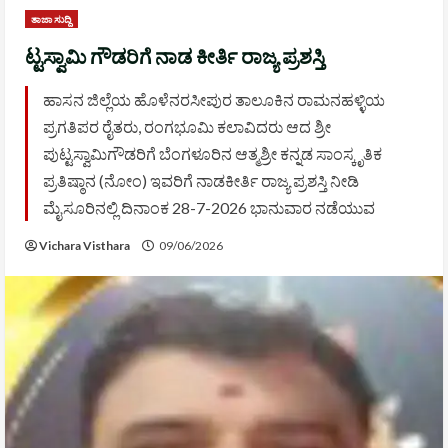
ತಾಜಾ ಸುದ್ದಿ
ಟ್ಟಸ್ವಾಮಿ ಗೌಡರಿಗೆ ನಾಡ ಕೀರ್ತಿ ರಾಜ್ಯ ಪ್ರಶಸ್ತಿ
ಹಾಸನ ಜಿಲ್ಲೆಯ ಹೊಳೆನರಸೀಪುರ ತಾಲೂಕಿನ ರಾಮನಹಳ್ಳಿಯ
ಪ್ರಗತಿಪರ ರೈತರು, ರಂಗಭೂಮಿ ಕಲಾವಿದರು ಆದ ಶ್ರೀ
ಪುಟ್ಟಸ್ವಾಮಿಗೌಡರಿಗೆ ಬೆಂಗಳೂರಿನ ಆತ್ಮಶ್ರೀ ಕನ್ನಡ ಸಾಂಸ್ಕೃತಿಕ
ಪ್ರತಿಷ್ಠಾನ (ನೋಂ) ಇವರಿಗೆ ನಾಡಕೀರ್ತಿ ರಾಜ್ಯ ಪ್ರಶಸ್ತಿ ನೀಡಿ
ಮೈಸೂರಿನಲ್ಲಿ ದಿನಾಂಕ 28-7-2026 ಭಾನುವಾರ ನಡೆಯುವ
Vichara Visthara
09/06/2026