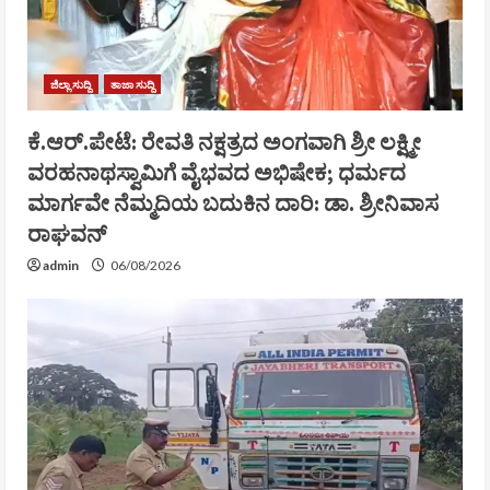
ಜಿಲ್ಲಾ ಸುದ್ದಿ
ತಾಜಾ ಸುದ್ದಿ
ಕೆ.ಆರ್.ಪೇಟೆ: ರೇವತಿ ನಕ್ಷತ್ರದ ಅಂಗವಾಗಿ ಶ್ರೀ ಲಕ್ಷ್ಮೀ
ವರಹನಾಥಸ್ವಾಮಿಗೆ ವೈಭವದ ಅಭಿಷೇಕ; ಧರ್ಮದ
ಮಾರ್ಗವೇ ನೆಮ್ಮದಿಯ ಬದುಕಿನ ದಾರಿ: ಡಾ. ಶ್ರೀನಿವಾಸ
ರಾಘವನ್
admin
06/08/2026