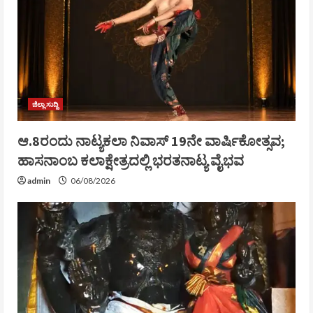
ಜಿಲ್ಲಾ ಸುದ್ದಿ
ಆ.8ರಂದು ನಾಟ್ಯಕಲಾ ನಿವಾಸ್ 19ನೇ ವಾರ್ಷಿಕೋತ್ಸವ;
ಹಾಸನಾಂಬ ಕಲಾಕ್ಷೇತ್ರದಲ್ಲಿ ಭರತನಾಟ್ಯ ವೈಭವ
admin
06/08/2026