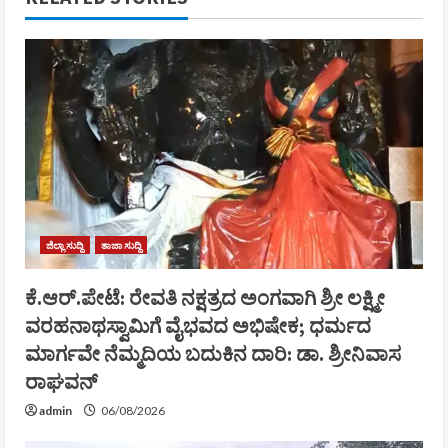
ಜಿಲ್ಲಾ ಸುದ್ದಿ
ತಾಜಾ ಸುದ್ದಿ
ಕೆ.ಆರ್.ಪೇಟೆ: ರೇವತಿ ನಕ್ಷತ್ರದ ಅಂಗವಾಗಿ ಶ್ರೀ ಲಕ್ಷ್ಮೀ
ವರಹನಾಥಸ್ವಾಮಿಗೆ ವೈಭವದ ಅಭಿಷೇಕ; ಧರ್ಮದ
ಮಾರ್ಗವೇ ನೆಮ್ಮದಿಯ ಬದುಕಿನ ದಾರಿ: ಡಾ. ಶ್ರೀನಿವಾಸ
ರಾಘವನ್
admin
06/08/2026