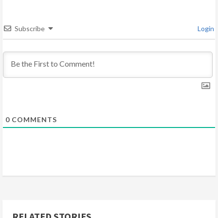
e
a
Subscribe
Login
d
i
n
g
0
COMMENTS
RELATED STORIES