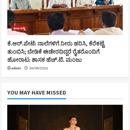
ತಾಜಾ ಸುದ್ದಿ
ಕೆ.ಆರ್.ಪೇಟೆ: ನಾಲೆಗಳಿಗೆ ನೀರು ಹರಿಸಿ, ಕೆರೆಕಟ್ಟೆ
ತುಂಬಿಸಿ; ಬೇಡಿಕೆ ಈಡೇರದಿದ್ದರೆ ರೈತರೊಂದಿಗೆ
ಹೋರಾಟ: ಶಾಸಕ ಹೆಚ್.ಟಿ. ಮಂಜು
admin
06/08/2026
YOU MAY HAVE MISSED