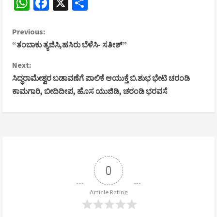
WhatsApp
Facebook
X
Share
C
Previous:
“ತಂಬಾಕು ತ್ಯಜಿಸಿ,ಹಸಿರು ಬೆಳೆಸಿ- ಸತೀಶ್”
o
Next:
n
ಸಿದ್ಧರಾಮೇಶ್ವರ ಬಡಾವಣೆಗೆ ಪಾಲಿಕೆ ಆಯುಕ್ತೆ ಬಿ.ಶುಭ ಭೇಟಿ ಚರಂಡಿ
ಕಾಮಗಾರಿ, ಬೀದಿದೀಪ, ಹೊಸ ಯುಜಿಡಿ, ಚರಂಡಿ ಭರವಸೆ
t
i
n
u
0
e
R
Article Rating