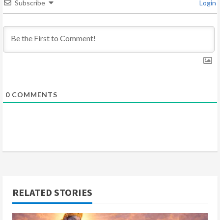
Subscribe
Login
d
i
n
g
0
COMMENTS
RELATED STORIES