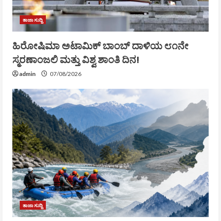
ತಾಜಾ ಸುದ್ದಿ
ಹಿರೋಷಿಮಾ ಅಟಾಮಿಕ್ ಬಾಂಬ್ ದಾಳಿಯ ೮೧ನೇ
ಸ್ಮರಣಾಂಜಲಿ ಮತ್ತು ವಿಶ್ವ ಶಾಂತಿ ದಿನ!
admin
07/08/2026
ತಾಜಾ ಸುದ್ದಿ