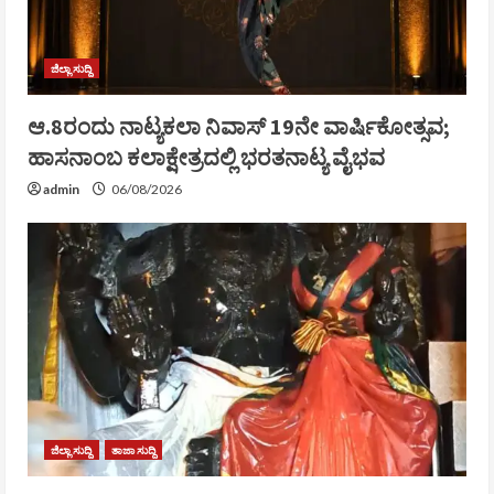
ಜಿಲ್ಲಾ ಸುದ್ದಿ
ಆ.8ರಂದು ನಾಟ್ಯಕಲಾ ನಿವಾಸ್ 19ನೇ ವಾರ್ಷಿಕೋತ್ಸವ;
ಹಾಸನಾಂಬ ಕಲಾಕ್ಷೇತ್ರದಲ್ಲಿ ಭರತನಾಟ್ಯ ವೈಭವ
admin
06/08/2026
ಜಿಲ್ಲಾ ಸುದ್ದಿ
ತಾಜಾ ಸುದ್ದಿ