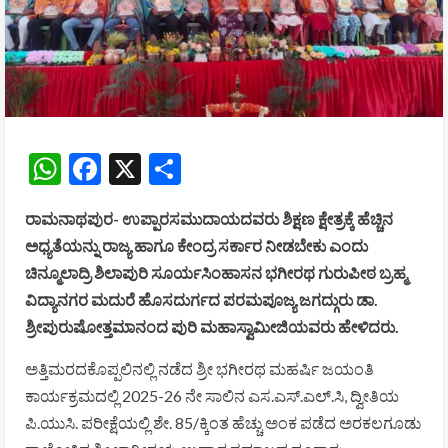
WhatsApp
Facebook
X
Share
ರಾಮನಾಥಪುರ- ಉಪ್ಪಾರಸಮುದಾಯದವರು ಶಿಕ್ಷಣ ಕ್ಷೇತ್ರಕ್ಕೆ ಹೆಚ್ಚಿನ
ಅಧ್ಯತೆಯನ್ನು ರಾಜ್ಯ ಹಾಗೂ ಕೇಂದ್ರ ಸರ್ಕಾರ ನೀಡಬೇಕು ಎಂದು
ಚಿನ್ಮೂಲಾದ್ರಿ ಶಿಲಾಪುರಿ ಸೂರ್ಯಸಿಂಹಾಸನ ಭಗೀರಥ ಗುರುಪೀಠ ಬ್ರಹ್ಮ
ವಿದ್ಯಾನಗರ ಮದುರೆ ಹೊಸದುರ್ಗದ ಪರಮಪೂಜ್ಯ ಜಗದ್ಗುರು ಡಾ.
ಶ್ರೀಪುರುಷೋತ್ತಮಾನಂದ ಪುರಿ ಮಹಾಸ್ವಾಮೀಜಿಯವರು ಹೇಳಿದರು.
ಅತ್ತಿಮರದಕೊಪ್ಪಲಿನಲ್ಲಿ ನಡೆದ ಶ್ರೀ ಭಗೀರಥ ಮಹರ್ಷಿ ಜಯಂತಿ
ಕಾರ್ಯಕ್ರಮದಲ್ಲಿ 2025-26 ನೇ ಸಾಲಿನ ಎಸ.ಎಸ್.ಎಲ್.ಸಿ, ದ್ವೀತಿಯ
ಪಿ.ಯುಸಿ. ಪರೀಕ್ಷೆಯಲ್ಲಿ ಶೇ. 85/ಕ್ಕಿಂತ ಹೆಚ್ಚು ಅಂಕ ಪಡೆದ ಅರಕಲಗೂಡು