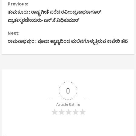
C
Previous:
ತುಮಕೂರು : ರಾಷ್ಟ್ರಗೀತೆ ಬರೆದ ರವೀಂದ್ರನಾಥಠಾಗೂರ್
o
ಪ್ರಾತಃಸ್ಮರಣೀಯರು-ಎನ್.ಕೆ.ನಿಧಿಕುಮಾರ್
n
Next:
ರಾಮನಾಥಪುರ : ಪೂಜಾ ತ್ಯಾಜ್ಯದಿಂದ ಮಲಿನಗೊಳ್ಳುತ್ತಿರುವ ಕಾವೇರಿ ತಟ
t
i
n
u
0
e
R
Article Rating
e
a