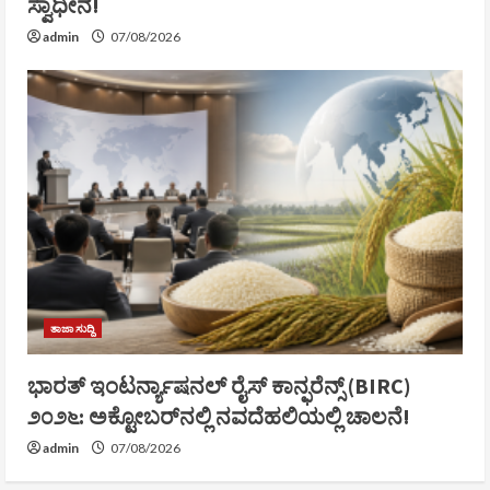
ಸ್ವಾಧೀನ!
admin
07/08/2026
ತಾಜಾ ಸುದ್ದಿ
ಭಾರತ್ ಇಂಟರ್ನ್ಯಾಷನಲ್ ರೈಸ್ ಕಾನ್ಫರೆನ್ಸ್ (BIRC)
೨೦೨೬: ಅಕ್ಟೋಬರ್‌ನಲ್ಲಿ ನವದೆಹಲಿಯಲ್ಲಿ ಚಾಲನೆ!
admin
07/08/2026