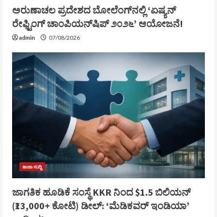
ಅರುಣಾಚಲ ಪ್ರದೇಶದ ಬೋಲೆಂಗ್‌ನಲ್ಲಿ ‘ಏಷ್ಯನ್
ರೇಫ್ಟಿಂಗ್ ಚಾಂಪಿಯನ್‌ಷಿಪ್ ೨೦೨೬’ ಆಯೋಜನೆ!
admin
07/08/2026
ತಾಜಾ ಸುದ್ದಿ
ಜಾಗತಿಕ ಹೂಡಿಕೆ ಸಂಸ್ಥೆ KKR ನಿಂದ $1.5 ಬಿಲಿಯನ್
(₹13,000+ ಕೋಟಿ) ಡೀಲ್: ‘ಮೆಡಿಕವರ್ ಇಂಡಿಯಾ’