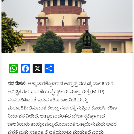
WhatsApp
Facebook
X
Share
ನವದೆಹಲಿ:
ಅತ್ಯಾಚಾರಕ್ಕೊಳಗಾದ ಅಪ್ರಾಪ್ತ ವಯಸ್ಕ ಬಾಲಕಿಯರ
ಅನಿಚ್ಛಿತ ಗರ್ಭಧಾರಣೆಯ ವೈದ್ಯಕೀಯ ಮುಕ್ತಾಯಕ್ಕೆ (MTP)
ಸಂಬಂಧಿಸಿದಂತೆ ಇರುವ ಕಠಿಣ ಕಾಲಮಿತಿಯನ್ನು
ಮರುಪರಿಶೀಲಿಸುವಂತೆ ಕೇಂದ್ರ ಸರ್ಕಾರಕ್ಕೆ ಸುಪ್ರೀಂ ಕೋರ್ಟ್ ಕಠಿಣ
ನಿರ್ದೇಶನ ನೀಡಿದೆ. ಅತ್ಯಾಚಾರದಂತಹ ದೌರ್ಜನ್ಯಕ್ಕೊಳಗಾದ
ಬಾಲಕಿಯರು ತಾಯ್ತನವನ್ನು ಹೊರುವಂತೆ ಒತ್ತಾಯಿಸುವುದು ಅವರ
ಘನತೆ ಮತ್ತು ಸ್ವಾತಂತ್ರ್ಯಕ್ಕೆ ಧಕ್ಕೆಯುಂಟು ಮಾಡುತ್ತದೆ ಎಂದು