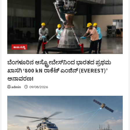
ತಾಜಾ ಸುದ್ದಿ
ಬೆಂಗಳೂರಿನ ಆಸ್ಟ್ರೋಬೇಸ್‌ನಿಂದ ಭಾರತದ ಪ್ರಥಮ
ಖಾಸಗಿ ‘800 kN ರಾಕೆಟ್ ಎಂಜಿನ್ (EVEREST)’
ಅನಾವರಣ!
admin
09/08/2026