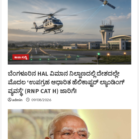
ತಾಜಾ ಸುದ್ದಿ
ಬೆಂಗಳೂರಿನ HAL ವಿಮಾನ ನಿಲ್ದಾಣದಲ್ಲಿ ದೇಶದಲ್ಲೇ
ಮೊದಲ ‘ಉಪಗ್ರಹ ಆಧಾರಿತ ಹೆಲಿಕಾಪ್ಟರ್ ಲ್ಯಾಂಡಿಂಗ್
ವ್ಯವಸ್ಥೆ’ (RNP CAT H) ಜಾರಿಗೆ!
admin
09/08/2026