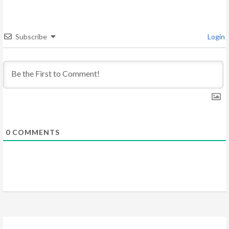
e
a
Subscribe
Login
d
i
n
g
0
COMMENTS