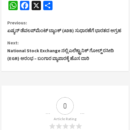
WhatsApp
Facebook
X
Share
C
Previous:
ಏಷ್ಯನ್ ಡೆವಲಪ್‌ಮೆಂಟ್ ಬ್ಯಾಂಕ್ (ADB) ಸುಧಾರಣೆಗೆ ಭಾರತದ ಆಗ್ರಹ
o
Next:
n
National Stock Exchange ನಲ್ಲಿ ಎಲೆಕ್ಟ್ರಾನಿಕ್ ಗೋಲ್ಡ್ ರಸೀದಿ
(EGR) ಆರಂಭ – ಬಂಗಾರ ವ್ಯಾಪಾರಕ್ಕೆ ಹೊಸ ದಾರಿ
t
i
n
u
0
e
R
Article Rating