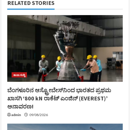
RELATED STORIES
ತಾಜಾ ಸುದ್ದಿ
ಬೆಂಗಳೂರಿನ ಆಸ್ಟ್ರೋಬೇಸ್‌ನಿಂದ ಭಾರತದ ಪ್ರಥಮ
ಖಾಸಗಿ ‘800 kN ರಾಕೆಟ್ ಎಂಜಿನ್ (EVEREST)’
ಅನಾವರಣ!
admin
09/08/2026