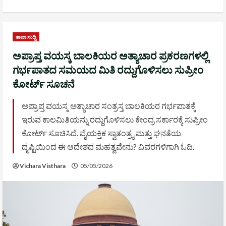
ತಾಜಾ ಸುದ್ದಿ
ಅಪ್ರಾಪ್ತ ವಯಸ್ಕ ಬಾಲಕಿಯರ ಅತ್ಯಾಚಾರ ಪ್ರಕರಣಗಳಲ್ಲಿ
ಗರ್ಭಪಾತದ ಸಮಯದ ಮಿತಿ ರದ್ದುಗೊಳಿಸಲು ಸುಪ್ರೀಂ
ಕೋರ್ಟ್ ಸೂಚನೆ
ಅಪ್ರಾಪ್ತ ವಯಸ್ಕ ಅತ್ಯಾಚಾರ ಸಂತ್ರಸ್ತ ಬಾಲಕಿಯರ ಗರ್ಭಪಾತಕ್ಕೆ
ಇರುವ ಕಾಲಮಿತಿಯನ್ನು ರದ್ದುಗೊಳಿಸಲು ಕೇಂದ್ರ ಸರ್ಕಾರಕ್ಕೆ ಸುಪ್ರೀಂ
ಕೋರ್ಟ್ ಸೂಚಿಸಿದೆ. ವೈಯಕ್ತಿಕ ಸ್ವಾತಂತ್ರ್ಯ ಮತ್ತು ಘನತೆಯ
ದೃಷ್ಟಿಯಿಂದ ಈ ಆದೇಶದ ಮಹತ್ವವೇನು? ವಿವರಗಳಿಗಾಗಿ ಓದಿ.
Vichara Visthara
05/05/2026