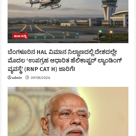
ತಾಜಾ ಸುದ್ದಿ
ಬೆಂಗಳೂರಿನ HAL ವಿಮಾನ ನಿಲ್ದಾಣದಲ್ಲಿ ದೇಶದಲ್ಲೇ
ಮೊದಲ ‘ಉಪಗ್ರಹ ಆಧಾರಿತ ಹೆಲಿಕಾಪ್ಟರ್ ಲ್ಯಾಂಡಿಂಗ್
ವ್ಯವಸ್ಥೆ’ (RNP CAT H) ಜಾರಿಗೆ!
admin
09/08/2026