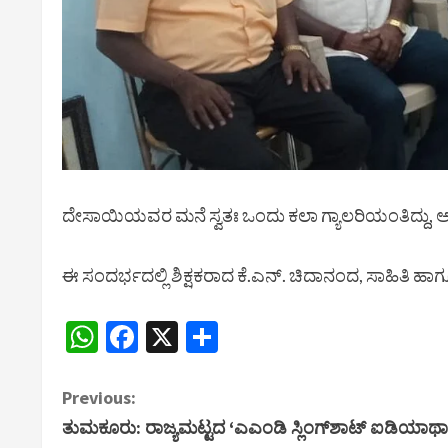
ದೇಸಾಯಿಯವರ ಮನೆ ಸ್ವತಃ ಒಂದು ಕಲಾ ಗ್ಯಾಲರಿಯಂತಿದ್ದು, ಅವರ 
ಈ ಸಂದರ್ಭದಲ್ಲಿ ಶಿಕ್ಷಕರಾದ ಕೆ.ಎನ್. ಚಿದಾನಂದ, ಸಾಹಿತಿ ಹ
WhatsApp
Facebook
X
Share
C
Previous:
ತುಮಕೂರು: ರಾಜ್ಯಮಟ್ಟದ ‘ಎಎಂಡಿ ಸ್ಲಿಂಗ್‌ಶಾಟ್ ಐಡಿಯಾಥಾನ್’
o