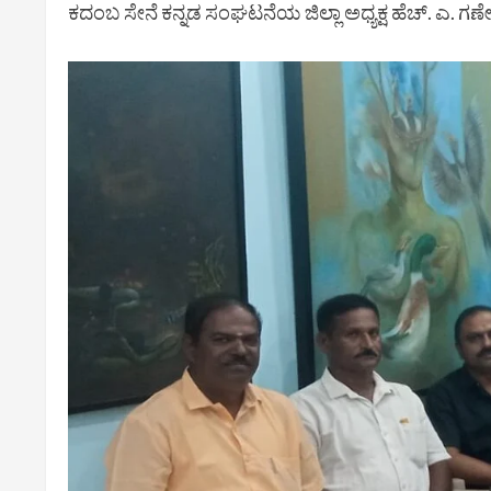
ಕದಂಬ ಸೇನೆ ಕನ್ನಡ ಸಂಘಟನೆಯ ಜಿಲ್ಲಾ ಅಧ್ಯಕ್ಷ ಹೆಚ್. ಎ. ಗಣೇ