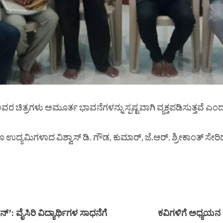
ಚಿತ್ರಗಳು ಅಮೂರ್ತ ಭಾವನೆಗಳನ್ನು ಸ್ಪಷ್ಟವಾಗಿ ವ್ಯಕ್ತಪಡಿಸುತ್ತವೆ ಎಂ
ಾಗೂ ಉದ್ಯಮಿಗಳಾದ ವಿಶ್ವಾಸ್ ಡಿ. ಗೌಡ, ಕುಮಾರ್, ಜೆ.ಆರ್. ಶ್ರೀಕಾಂತ
: ವೈಸಿರಿ ವಿದ್ಯಾರ್ಥಿಗಳ ಸಾಧನೆಗೆ
ಕವಿಗಳಿಗೆ ಅಧ್ಯಯನ ಮತ