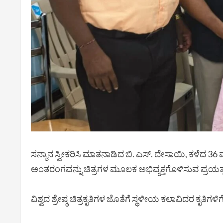
ಸನ್ಮಾನ ಸ್ವೀಕರಿಸಿ ಮಾತನಾಡಿದ ಬಿ. ಎಸ್. ದೇಸಾಯಿ, ಕಳೆದ 36 ವ
ಅಂತರಂಗವನ್ನು ಚಿತ್ರಗಳ ಮೂಲಕ ಅಭಿವ್ಯಕ್ತಗೊಳಿಸುವ ಪ್ರಯತ್ನ
ವಿಶ್ವದ ಶ್ರೇಷ್ಠ ಚಿತ್ರಕೃತಿಗಳ ಜೊತೆಗೆ ಸ್ಥಳೀಯ ಕಲಾವಿದರ ಕೃ