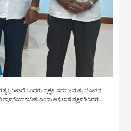
ರ ತೃಪ್ತಿ ನೀಡಿದೆ ಎಂದರು. ಪ್ರಕೃತಿ, ಸಮಾಜ ಮತ್ತು ಯೋಗದ
 ಸ್ಥಾಪನೆಯಾಗಬೇಕು ಎಂದು ಅಭಿಲಾಷೆ ವ್ಯಕ್ತಪಡಿಸಿದರು.