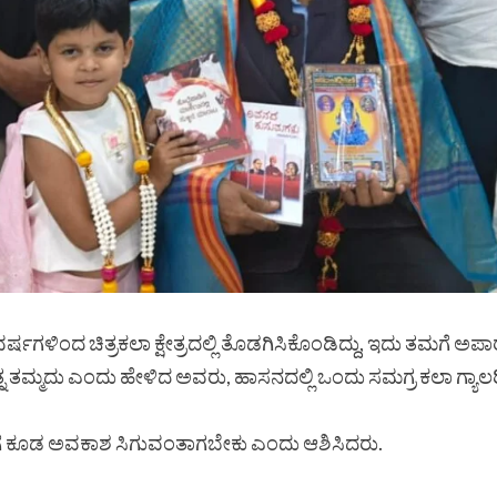
ರ್ಷಗಳಿಂದ ಚಿತ್ರಕಲಾ ಕ್ಷೇತ್ರದಲ್ಲಿ ತೊಡಗಿಸಿಕೊಂಡಿದ್ದು, ಇದು ತಮಗೆ ಅಪಾ
 ತಮ್ಮದು ಎಂದು ಹೇಳಿದ ಅವರು, ಹಾಸನದಲ್ಲಿ ಒಂದು ಸಮಗ್ರ ಕಲಾ ಗ್ಯಾಲರಿ
ತಿಗಳಿಗೆ ಕೂಡ ಅವಕಾಶ ಸಿಗುವಂತಾಗಬೇಕು ಎಂದು ಆಶಿಸಿದರು.