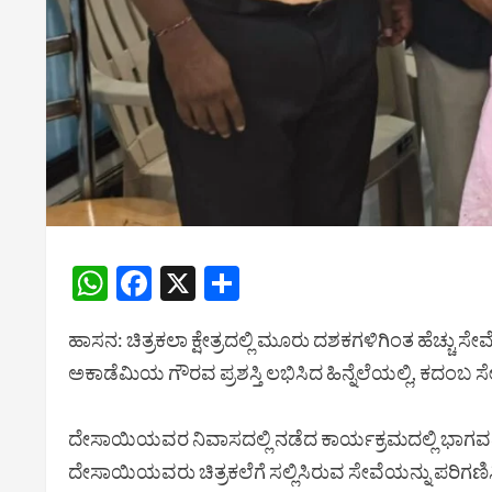
WhatsApp
Facebook
X
Share
ಹಾಸನ: ಚಿತ್ರಕಲಾ ಕ್ಷೇತ್ರದಲ್ಲಿ ಮೂರು ದಶಕಗಳಿಗಿಂತ ಹೆಚ್ಚು 
ಅಕಾಡೆಮಿಯ ಗೌರವ ಪ್ರಶಸ್ತಿ ಲಭಿಸಿದ ಹಿನ್ನೆಲೆಯಲ್ಲಿ, ಕದ
ದೇಸಾಯಿಯವರ ನಿವಾಸದಲ್ಲಿ ನಡೆದ ಕಾರ್ಯಕ್ರಮದಲ್ಲಿ ಭಾಗವ
ದೇಸಾಯಿಯವರು ಚಿತ್ರಕಲೆಗೆ ಸಲ್ಲಿಸಿರುವ ಸೇವೆಯನ್ನು ಪರಿಗಣಿಸ