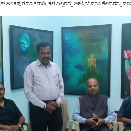
ಶ್ ಅಂಕಪುರ ಮಾತನಾಡಿ, ಕಲೆ ಎಲ್ಲರನ್ನು ಆಕರ್ಷಿಸಿದರೂ ಕೆಲವರನ್ನು ಮಾತ್