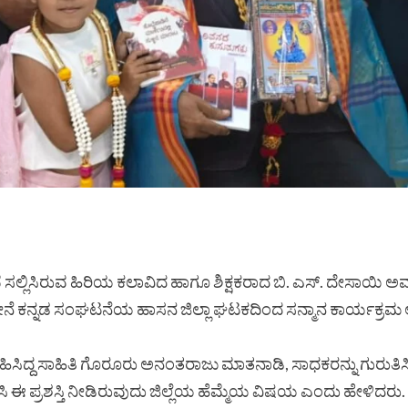
ಸೇವೆ ಸಲ್ಲಿಸಿರುವ ಹಿರಿಯ ಕಲಾವಿದ ಹಾಗೂ ಶಿಕ್ಷಕರಾದ ಬಿ. ಎಸ್. ದೇಸಾಯಿ
ಂಬ ಸೇನೆ ಕನ್ನಡ ಸಂಘಟನೆಯ ಹಾಸನ ಜಿಲ್ಲಾ ಘಟಕದಿಂದ ಸನ್ಮಾನ ಕಾರ್ಯಕ
ಹಿಸಿದ್ದ ಸಾಹಿತಿ ಗೊರೂರು ಅನಂತರಾಜು ಮಾತನಾಡಿ, ಸಾಧಕರನ್ನು ಗುರು
ಿ ಈ ಪ್ರಶಸ್ತಿ ನೀಡಿರುವುದು ಜಿಲ್ಲೆಯ ಹೆಮ್ಮೆಯ ವಿಷಯ ಎಂದು ಹೇಳಿದರು.