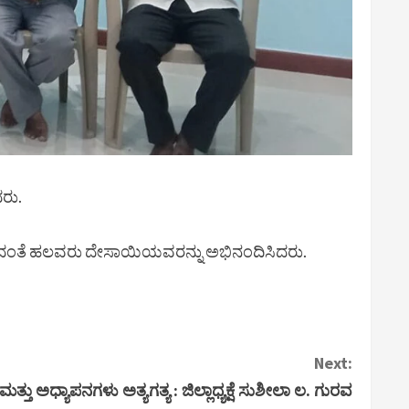
ದರು.
್ ಸೇರಿದಂತೆ ಹಲವರು ದೇಸಾಯಿಯವರನ್ನು ಅಭಿನಂದಿಸಿದರು.
Next:
್ತು ಅಧ್ಯಾಪನಗಳು ಅತ್ಯಗತ್ಯ : ಜಿಲ್ಲಾಧ್ಯಕ್ಷೆ ಸುಶೀಲಾ ಲ. ಗುರವ