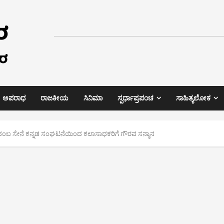
ಅಪರಾಧ
ರಾಜಕೀಯ
ಸಿನಿಮಾ
ಸ್ಪರ್ಧಾಪ್ರಪಂಚ
ಸಾಹಿತ್ಯಲೋಕ
ಿ ಕದಂಬ ಸೇನೆ ಕನ್ನಡ ಸಂಘಟನೆಯಿಂದ ಕಲಾಸಾಧಕರಿಗೆ ಗೌರವ ಸನ್ಮಾನ