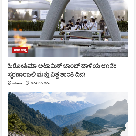
ತಾಜಾ ಸುದ್ದಿ
ಹಿರೋಷಿಮಾ ಅಟಾಮಿಕ್ ಬಾಂಬ್ ದಾಳಿಯ ೮೧ನೇ
ಸ್ಮರಣಾಂಜಲಿ ಮತ್ತು ವಿಶ್ವ ಶಾಂತಿ ದಿನ!
admin
07/08/2026