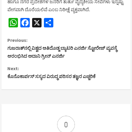
ಹಾಗೂ ನಗರ ಪ್ರದೇಶಗಳ ಜನರಿಗೆ ತುರ್ತು ವೈದ್ಯಕೀಯ ಸೇವೆಗಳು ಇನ್ನಷ್ಟು
ವೇಗವಾಗಿ ದೊರೆಯಲಿವೆ ಎಂಬ ನಿರೀಕ್ಷೆ ವ್ಯಕ್ತವಾಗಿದೆ.
WhatsApp
Facebook
X
Share
C
Previous:
ಗುಜರಾತ್‌ನಲ್ಲಿ ವಿಶ್ವದ ಅತಿದೊಡ್ಡ ಬ್ಯಾಟರಿ ಎನರ್ಜಿ ಸ್ಟೋರೇಜ್ ವ್ಯವಸ್ಥೆ
o
ಆರಂಭಿಸಿದ ಅದಾನಿ ಗ್ರೀನ್ ಎನರ್ಜಿ
n
Next:
ಕೊನೊಕಾರ್ಪಸ್ ಸಸ್ಯದ ವಿರುದ್ಧ ಪರಿಸರ ತಜ್ಞರ ಎಚ್ಚರಿಕೆ
t
i
n
u
0
e