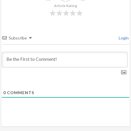
R
Article Rating
e
a
Subscribe
Login
d
i
n
g
0
COMMENTS