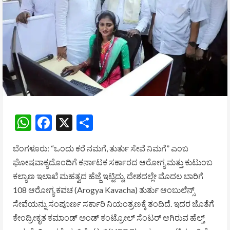
WhatsApp
Facebook
X
Share
ಬೆಂಗಳೂರು: “ಒಂದು ಕರೆ ನಮಗೆ, ತುರ್ತು ಸೇವೆ ನಿಮಗೆ” ಎಂಬ
ಘೋಷವಾಕ್ಯದೊಂದಿಗೆ ಕರ್ನಾಟಕ ಸರ್ಕಾರದ ಆರೋಗ್ಯ ಮತ್ತು ಕುಟುಂಬ
ಕಲ್ಯಾಣ ಇಲಾಖೆ ಮಹತ್ವದ ಹೆಜ್ಜೆ ಇಟ್ಟಿದ್ದು, ದೇಶದಲ್ಲೇ ಮೊದಲ ಬಾರಿಗೆ
108 ಆರೋಗ್ಯ ಕವಚ (Arogya Kavacha) ತುರ್ತು ಆಂಬುಲೆನ್ಸ್
ಸೇವೆಯನ್ನು ಸಂಪೂರ್ಣ ಸರ್ಕಾರಿ ನಿಯಂತ್ರಣಕ್ಕೆ ತಂದಿದೆ. ಇದರ ಜೊತೆಗೆ
ಕೇಂದ್ರೀಕೃತ ಕಮಾಂಡ್ ಅಂಡ್ ಕಂಟ್ರೋಲ್ ಸೆಂಟರ್‌ ಆಗಿರುವ ಹೆಲ್ತ್