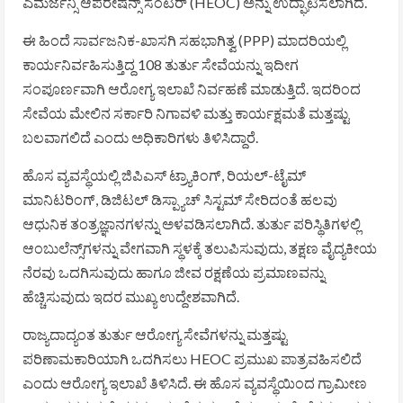
ಎಮರ್ಜೆನ್ಸಿ ಆಪರೇಷನ್ಸ್ ಸೆಂಟರ್ (HEOC) ಅನ್ನು ಉದ್ಘಾಟಿಸಲಾಗಿದೆ.
ಈ ಹಿಂದೆ ಸಾರ್ವಜನಿಕ-ಖಾಸಗಿ ಸಹಭಾಗಿತ್ವ (PPP) ಮಾದರಿಯಲ್ಲಿ
ಕಾರ್ಯನಿರ್ವಹಿಸುತ್ತಿದ್ದ 108 ತುರ್ತು ಸೇವೆಯನ್ನು ಇದೀಗ
ಸಂಪೂರ್ಣವಾಗಿ ಆರೋಗ್ಯ ಇಲಾಖೆ ನಿರ್ವಹಣೆ ಮಾಡುತ್ತಿದೆ. ಇದರಿಂದ
ಸೇವೆಯ ಮೇಲಿನ ಸರ್ಕಾರಿ ನಿಗಾವಳಿ ಮತ್ತು ಕಾರ್ಯಕ್ಷಮತೆ ಮತ್ತಷ್ಟು
ಬಲವಾಗಲಿದೆ ಎಂದು ಅಧಿಕಾರಿಗಳು ತಿಳಿಸಿದ್ದಾರೆ.
ಹೊಸ ವ್ಯವಸ್ಥೆಯಲ್ಲಿ ಜಿಪಿಎಸ್ ಟ್ರ್ಯಾಕಿಂಗ್, ರಿಯಲ್-ಟೈಮ್
ಮಾನಿಟರಿಂಗ್, ಡಿಜಿಟಲ್ ಡಿಸ್ಪ್ಯಾಚ್ ಸಿಸ್ಟಮ್ ಸೇರಿದಂತೆ ಹಲವು
ಆಧುನಿಕ ತಂತ್ರಜ್ಞಾನಗಳನ್ನು ಅಳವಡಿಸಲಾಗಿದೆ. ತುರ್ತು ಪರಿಸ್ಥಿತಿಗಳಲ್ಲಿ
ಆಂಬುಲೆನ್ಸ್‌ಗಳನ್ನು ವೇಗವಾಗಿ ಸ್ಥಳಕ್ಕೆ ತಲುಪಿಸುವುದು, ತಕ್ಷಣ ವೈದ್ಯಕೀಯ
ನೆರವು ಒದಗಿಸುವುದು ಹಾಗೂ ಜೀವ ರಕ್ಷಣೆಯ ಪ್ರಮಾಣವನ್ನು
ಹೆಚ್ಚಿಸುವುದು ಇದರ ಮುಖ್ಯ ಉದ್ದೇಶವಾಗಿದೆ.
ರಾಜ್ಯದಾದ್ಯಂತ ತುರ್ತು ಆರೋಗ್ಯ ಸೇವೆಗಳನ್ನು ಮತ್ತಷ್ಟು
ಪರಿಣಾಮಕಾರಿಯಾಗಿ ಒದಗಿಸಲು HEOC ಪ್ರಮುಖ ಪಾತ್ರವಹಿಸಲಿದೆ
ಎಂದು ಆರೋಗ್ಯ ಇಲಾಖೆ ತಿಳಿಸಿದೆ. ಈ ಹೊಸ ವ್ಯವಸ್ಥೆಯಿಂದ ಗ್ರಾಮೀಣ