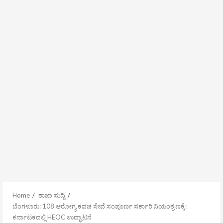
Home
ತಾಜಾ ಸುದ್ದಿ
ಬೆಂಗಳೂರು: 108 ಆರೋಗ್ಯ ಕವಚ ಸೇವೆ ಸಂಪೂರ್ಣ ಸರ್ಕಾರಿ ನಿಯಂತ್ರಣಕ್ಕೆ:
ಕರ್ನಾಟಕದಲ್ಲಿ HEOC ಉದ್ಘಾಟನೆ