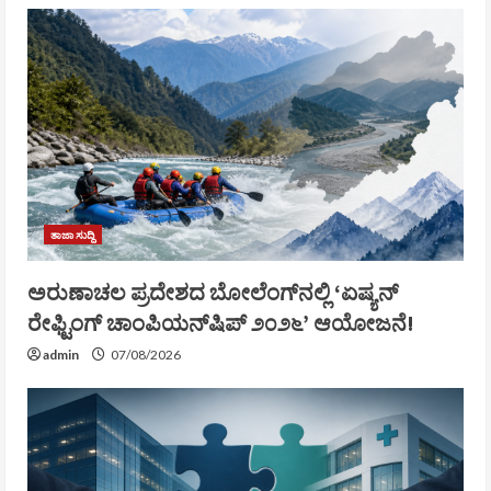
ತಾಜಾ ಸುದ್ದಿ
ಅರುಣಾಚಲ ಪ್ರದೇಶದ ಬೋಲೆಂಗ್‌ನಲ್ಲಿ ‘ಏಷ್ಯನ್
ರೇಫ್ಟಿಂಗ್ ಚಾಂಪಿಯನ್‌ಷಿಪ್ ೨೦೨೬’ ಆಯೋಜನೆ!
admin
07/08/2026