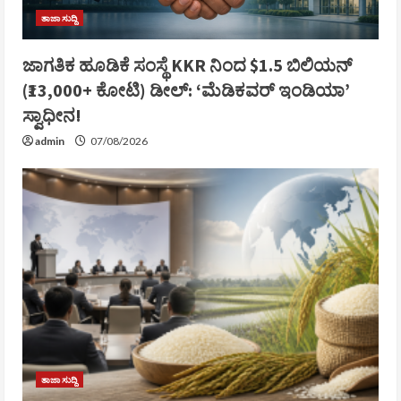
ತಾಜಾ ಸುದ್ದಿ
ಜಾಗತಿಕ ಹೂಡಿಕೆ ಸಂಸ್ಥೆ KKR ನಿಂದ $1.5 ಬಿಲಿಯನ್
(₹13,000+ ಕೋಟಿ) ಡೀಲ್: ‘ಮೆಡಿಕವರ್ ಇಂಡಿಯಾ’
ಸ್ವಾಧೀನ!
admin
07/08/2026
ತಾಜಾ ಸುದ್ದಿ