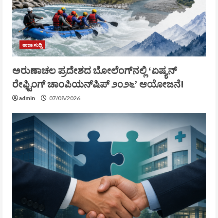
ತಾಜಾ ಸುದ್ದಿ
ಅರುಣಾಚಲ ಪ್ರದೇಶದ ಬೋಲೆಂಗ್‌ನಲ್ಲಿ ‘ಏಷ್ಯನ್
ರೇಫ್ಟಿಂಗ್ ಚಾಂಪಿಯನ್‌ಷಿಪ್ ೨೦೨೬’ ಆಯೋಜನೆ!
admin
07/08/2026