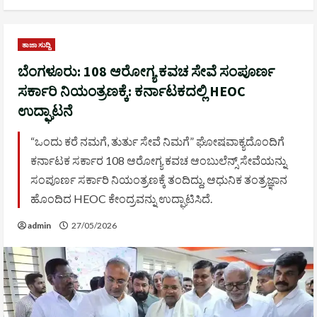
ತಾಜಾ ಸುದ್ದಿ
ಬೆಂಗಳೂರು: 108 ಆರೋಗ್ಯ ಕವಚ ಸೇವೆ ಸಂಪೂರ್ಣ
ಸರ್ಕಾರಿ ನಿಯಂತ್ರಣಕ್ಕೆ: ಕರ್ನಾಟಕದಲ್ಲಿ HEOC
ಉದ್ಘಾಟನೆ
“ಒಂದು ಕರೆ ನಮಗೆ, ತುರ್ತು ಸೇವೆ ನಿಮಗೆ” ಘೋಷವಾಕ್ಯದೊಂದಿಗೆ
ಕರ್ನಾಟಕ ಸರ್ಕಾರ 108 ಆರೋಗ್ಯ ಕವಚ ಆಂಬುಲೆನ್ಸ್ ಸೇವೆಯನ್ನು
ಸಂಪೂರ್ಣ ಸರ್ಕಾರಿ ನಿಯಂತ್ರಣಕ್ಕೆ ತಂದಿದ್ದು, ಆಧುನಿಕ ತಂತ್ರಜ್ಞಾನ
ಹೊಂದಿದ HEOC ಕೇಂದ್ರವನ್ನು ಉದ್ಘಾಟಿಸಿದೆ.
admin
27/05/2026