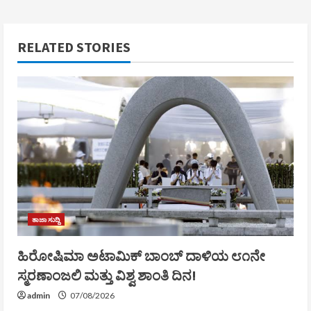
RELATED STORIES
ತಾಜಾ ಸುದ್ದಿ
ಹಿರೋಷಿಮಾ ಅಟಾಮಿಕ್ ಬಾಂಬ್ ದಾಳಿಯ ೮೧ನೇ
ಸ್ಮರಣಾಂಜಲಿ ಮತ್ತು ವಿಶ್ವ ಶಾಂತಿ ದಿನ!
admin
07/08/2026