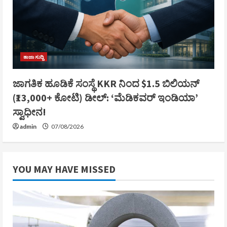
ತಾಜಾ ಸುದ್ದಿ
ಜಾಗತಿಕ ಹೂಡಿಕೆ ಸಂಸ್ಥೆ KKR ನಿಂದ $1.5 ಬಿಲಿಯನ್
(₹13,000+ ಕೋಟಿ) ಡೀಲ್: ‘ಮೆಡಿಕವರ್ ಇಂಡಿಯಾ’
ಸ್ವಾಧೀನ!
admin
07/08/2026
YOU MAY HAVE MISSED