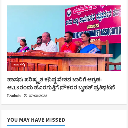
ತಾಜಾ ಸುದ್ದಿ
ಹಾಸನ: ಪರಿಷ್ಕೃತ ಕನಿಷ್ಠ ವೇತನ ಜಾರಿಗೆ ಆಗ್ರಹ:
ಆ.13ರಂದು ಹೊರಗುತ್ತಿಗೆ ನೌಕರರ ಬೃಹತ್ ಪ್ರತಿಭಟನೆ
admin
07/08/2026
YOU MAY HAVE MISSED