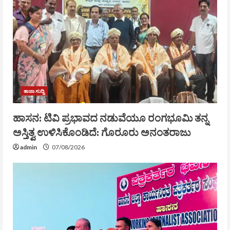
ತಾಜಾ ಸುದ್ದಿ
ಹಾಸನ: ಟಿವಿ ಪ್ರಭಾವದ ನಡುವೆಯೂ ರಂಗಭೂಮಿ ತನ್ನ
ಅಸ್ತಿತ್ವ ಉಳಿಸಿಕೊಂಡಿದೆ: ಗೊರೂರು ಅನಂತರಾಜು
admin
07/08/2026