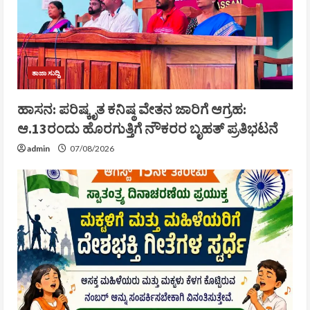
ತಾಜಾ ಸುದ್ದಿ
ಹಾಸನ: ಪರಿಷ್ಕೃತ ಕನಿಷ್ಠ ವೇತನ ಜಾರಿಗೆ ಆಗ್ರಹ:
ಆ.13ರಂದು ಹೊರಗುತ್ತಿಗೆ ನೌಕರರ ಬೃಹತ್ ಪ್ರತಿಭಟನೆ
admin
07/08/2026