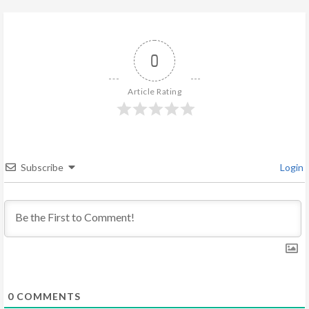
u
e
0
R
Article Rating
e
a
d
Subscribe
Login
i
n
g
0
COMMENTS