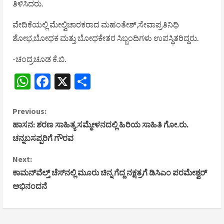
ತಿಳಿಸಿದರು.
ವೇದಿಕೆಯಲ್ಲಿ ಮೇಲ್ವಿಚಾರಕರಾದ ಮಹಂತೇಶ್,ಸೇವಾಪ್ರತಿನಿಧಿ
ಶೋಭ,ಬೋಧಕ ಮತ್ತು ಬೋಧಕೇತರ ಸಿಬ್ಬಂದಿಗಳು ಉಪಸ್ಥಿತರಿದ್ದರು.
-ಚಂದ್ರಚೂಡ ಕೆ.ಬಿ.
WhatsApp
Facebook
X
Share
C
Previous:
ಹಾಸನ: ಶರಣ ಸಾಹಿತ್ಯ ಸಮ್ಮೇಳನದಲ್ಲಿ ಹಿರಿಯ ಸಾಹಿತಿ ಗೋ.ರು.
o
ಚನ್ನಬಸಪ್ಪರಿಗೆ ಗೌರವ
n
Next:
ಕಾಮನ್‌ವೆಲ್ತ್ ಚೆಸ್‌ನಲ್ಲಿ ಮೂರು ಚಿನ್ನ ಗೆದ್ದ ನಕ್ಷತ್ರಗೆ ಡಿಸಿಎಂ ಪರಮೇಶ್ವರ್
t
ಅಭಿನಂದನೆ
i
n