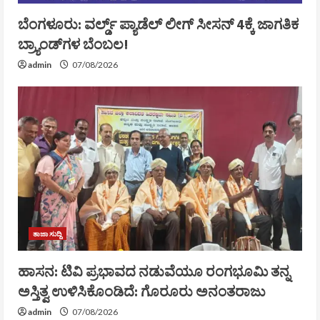
ಬೆಂಗಳೂರು: ವರ್ಲ್ಡ್ ಪ್ಯಾಡೆಲ್ ಲೀಗ್ ಸೀಸನ್ 4ಕ್ಕೆ ಜಾಗತಿಕ
ಬ್ರ್ಯಾಂಡ್‌ಗಳ ಬೆಂಬಲ!
admin
07/08/2026
ತಾಜಾ ಸುದ್ದಿ
ಹಾಸನ: ಟಿವಿ ಪ್ರಭಾವದ ನಡುವೆಯೂ ರಂಗಭೂಮಿ ತನ್ನ
ಅಸ್ತಿತ್ವ ಉಳಿಸಿಕೊಂಡಿದೆ: ಗೊರೂರು ಅನಂತರಾಜು
admin
07/08/2026