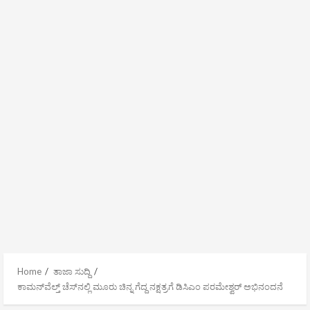
Home
ತಾಜಾ ಸುದ್ದಿ
ಕಾಮನ್‌ವೆಲ್ತ್ ಚೆಸ್‌ನಲ್ಲಿ ಮೂರು ಚಿನ್ನ ಗೆದ್ದ ನಕ್ಷತ್ರಗೆ ಡಿಸಿಎಂ ಪರಮೇಶ್ವರ್ ಅಭಿನಂದನೆ