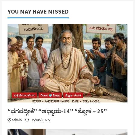
YOU MAY HAVE MISSED
ಭಕ್ತಿ ವೇದಾಂತ ಸಾರ
ವಿಚಾರ
ವಿಸ್ತಾರ
ಶ್ಲೋಕ-ಲೋಕ
“ಭಗವದ್ಗೀತೆ” “ಅಧ್ಯಾಯ-14” “ಶ್ಲೋಕ – 25”
admin
06/08/2026