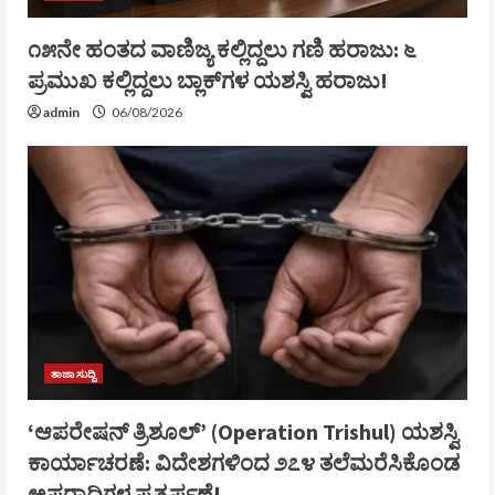
೧೫ನೇ ಹಂತದ ವಾಣಿಜ್ಯ ಕಲ್ಲಿದ್ದಲು ಗಣಿ ಹರಾಜು: ೬
ಪ್ರಮುಖ ಕಲ್ಲಿದ್ದಲು ಬ್ಲಾಕ್‌ಗಳ ಯಶಸ್ವಿ ಹರಾಜು!
admin
06/08/2026
ತಾಜಾ ಸುದ್ದಿ
‘ಆಪರೇಷನ್ ತ್ರಿಶೂಲ್’ (Operation Trishul) ಯಶಸ್ವಿ
ಕಾರ್ಯಾಚರಣೆ: ವಿದೇಶಗಳಿಂದ ೨೭೪ ತಲೆಮರೆಸಿಕೊಂಡ
ಅಪರಾಧಿಗಳ ಪ್ರತ್ಯರ್ಪಣೆ!