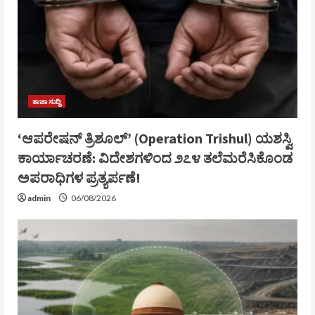
ತಾಜಾ ಸುದ್ದಿ
‘ಆಪರೇಷನ್ ತ್ರಿಶೂಲ್’ (Operation Trishul) ಯಶಸ್ವಿ
ಕಾರ್ಯಾಚರಣೆ: ವಿದೇಶಗಳಿಂದ ೨೭೪ ತಲೆಮರೆಸಿಕೊಂಡ
ಅಪರಾಧಿಗಳ ಪ್ರತ್ಯರ್ಪಣೆ!
admin
06/08/2026