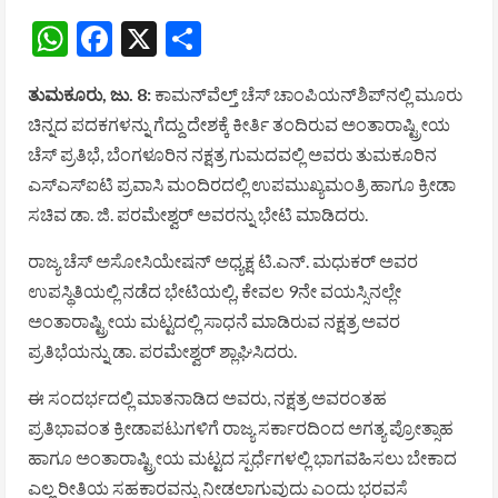
WhatsApp
Facebook
X
Share
ತುಮಕೂರು, ಜು. 8:
ಕಾಮನ್‌ವೆಲ್ತ್ ಚೆಸ್ ಚಾಂಪಿಯನ್‌ಶಿಪ್‌ನಲ್ಲಿ ಮೂರು
ಚಿನ್ನದ ಪದಕಗಳನ್ನು ಗೆದ್ದು ದೇಶಕ್ಕೆ ಕೀರ್ತಿ ತಂದಿರುವ ಅಂತಾರಾಷ್ಟ್ರೀಯ
ಚೆಸ್ ಪ್ರತಿಭೆ, ಬೆಂಗಳೂರಿನ ನಕ್ಷತ್ರ ಗುಮದವಲ್ಲಿ ಅವರು ತುಮಕೂರಿನ
ಎಸ್‌ಎಸ್‌ಐಟಿ ಪ್ರವಾಸಿ ಮಂದಿರದಲ್ಲಿ ಉಪಮುಖ್ಯಮಂತ್ರಿ ಹಾಗೂ ಕ್ರೀಡಾ
ಸಚಿವ ಡಾ. ಜಿ. ಪರಮೇಶ್ವರ್ ಅವರನ್ನು ಭೇಟಿ ಮಾಡಿದರು.
ರಾಜ್ಯ ಚೆಸ್ ಅಸೋಸಿಯೇಷನ್ ಅಧ್ಯಕ್ಷ ಟಿ.ಎನ್. ಮಧುಕರ್ ಅವರ
ಉಪಸ್ಥಿತಿಯಲ್ಲಿ ನಡೆದ ಭೇಟಿಯಲ್ಲಿ, ಕೇವಲ 9ನೇ ವಯಸ್ಸಿನಲ್ಲೇ
ಅಂತಾರಾಷ್ಟ್ರೀಯ ಮಟ್ಟದಲ್ಲಿ ಸಾಧನೆ ಮಾಡಿರುವ ನಕ್ಷತ್ರ ಅವರ
ಪ್ರತಿಭೆಯನ್ನು ಡಾ. ಪರಮೇಶ್ವರ್ ಶ್ಲಾಘಿಸಿದರು.
ಈ ಸಂದರ್ಭದಲ್ಲಿ ಮಾತನಾಡಿದ ಅವರು, ನಕ್ಷತ್ರ ಅವರಂತಹ
ಪ್ರತಿಭಾವಂತ ಕ್ರೀಡಾಪಟುಗಳಿಗೆ ರಾಜ್ಯ ಸರ್ಕಾರದಿಂದ ಅಗತ್ಯ ಪ್ರೋತ್ಸಾಹ
ಹಾಗೂ ಅಂತಾರಾಷ್ಟ್ರೀಯ ಮಟ್ಟದ ಸ್ಪರ್ಧೆಗಳಲ್ಲಿ ಭಾಗವಹಿಸಲು ಬೇಕಾದ
ಎಲ್ಲ ರೀತಿಯ ಸಹಕಾರವನ್ನು ನೀಡಲಾಗುವುದು ಎಂದು ಭರವಸೆ