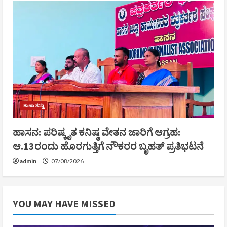
ತಾಜಾ ಸುದ್ದಿ
ಹಾಸನ: ಪರಿಷ್ಕೃತ ಕನಿಷ್ಠ ವೇತನ ಜಾರಿಗೆ ಆಗ್ರಹ:
ಆ.13ರಂದು ಹೊರಗುತ್ತಿಗೆ ನೌಕರರ ಬೃಹತ್ ಪ್ರತಿಭಟನೆ
admin
07/08/2026
YOU MAY HAVE MISSED