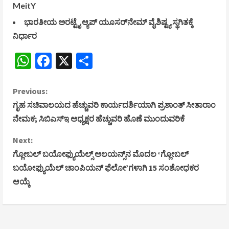
MeitY
ಭಾರತೀಯ ಅರಟ್ಟೈ ಆ್ಯಪ್‌ ಯೂಸರ್‌ನೇಮ್‌ ವೈಶಿಷ್ಟ್ಯ ಸ್ಥಗಿತಕ್ಕೆ
ನಿರ್ಧಾರ
WhatsApp
Facebook
X
Share
C
Previous:
ಗೃಹ ಸಚಿವಾಲಯದ ಹೆಚ್ಚುವರಿ ಕಾರ್ಯದರ್ಶಿಯಾಗಿ ಪ್ರಶಾಂತ್ ಸೀತಾರಾಂ
o
ನೇಮಕ; ಸಿಬಿಎಸ್‌ಇ ಅಧ್ಯಕ್ಷರ ಹೆಚ್ಚುವರಿ ಹೊಣೆ ಮುಂದುವರಿಕೆ
n
Next:
ಗ್ಲೋಬಲ್ ಬಯೋಫ್ಯುಯೆಲ್ಸ್ ಅಲಯನ್ಸ್‌ನ ಮೊದಲ ‘ಗ್ಲೋಬಲ್
t
ಬಯೋಫ್ಯುಯೆಲ್ ಚಾಂಪಿಯನ್ ಫೆಲೋ’ಗಳಾಗಿ 15 ಸಂಶೋಧಕರ
i
ಆಯ್ಕೆ
n
u