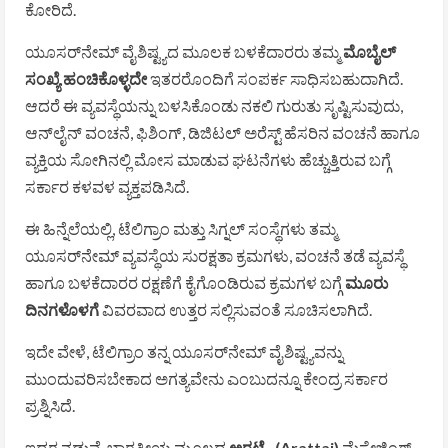
ಕೋರಿದೆ.
ಯೂಸರ್‌ನೇಮ್‌ ವೈಶಿಷ್ಟ್ಯದ ಮೂಲಕ ಬಳಕೆದಾರರು ತಮ್ಮ
ಮೊಬೈಲ್‌
ಸಂಖ್ಯೆ ಹಂಚಿಕೊಳ್ಳದೇ
ಇತರರೊಂದಿಗೆ ಸಂಪರ್ಕ ಸಾಧಿಸಬಹುದಾಗಿದೆ.
ಆದರೆ ಈ ವ್ಯವಸ್ಥೆಯನ್ನು ಬಳಸಿಕೊಂಡು ನಕಲಿ ಗುರುತು ಸೃಷ್ಟಿಸುವುದು,
ಆನ್‌ಲೈನ್ ವಂಚನೆ, ಫಿಶಿಂಗ್‌, ಡಿಜಿಟಲ್ ಅರೆಸ್ಟ್‌ ಹೆಸರಿನ ವಂಚನೆ ಹಾಗೂ
ವ್ಯಕ್ತಿಯ ಸೋಗಿನಲ್ಲಿ ಮೋಸ ಮಾಡುವ ಘಟನೆಗಳು ಹೆಚ್ಚುತ್ತಿರುವ ಬಗ್ಗೆ
ಸರ್ಕಾರ ಕಳವಳ ವ್ಯಕ್ತಪಡಿಸಿದೆ.
ಈ ಹಿನ್ನೆಲೆಯಲ್ಲಿ, ಟೆಲಿಗ್ರಾಂ ಮತ್ತು ಸಿಗ್ನಲ್ ಸಂಸ್ಥೆಗಳು ತಮ್ಮ
ಯೂಸರ್‌ನೇಮ್‌ ವ್ಯವಸ್ಥೆಯ ಸುರಕ್ಷತಾ ಕ್ರಮಗಳು, ವಂಚನೆ ತಡೆ ವ್ಯವಸ್ಥೆ
ಹಾಗೂ ಬಳಕೆದಾರರ ರಕ್ಷಣೆಗೆ ಕೈಗೊಂಡಿರುವ ಕ್ರಮಗಳ ಬಗ್ಗೆ
ಮೂರು
ದಿನಗಳೊಳಗೆ
ವಿವರವಾದ ಉತ್ತರ ಸಲ್ಲಿಸುವಂತೆ ಸೂಚಿಸಲಾಗಿದೆ.
ಇದೇ ವೇಳೆ, ಟೆಲಿಗ್ರಾಂ ತನ್ನ ಯೂಸರ್‌ನೇಮ್‌ ವೈಶಿಷ್ಟ್ಯವನ್ನು
ಮುಂದುವರಿಸಬೇಕಾದ ಅಗತ್ಯವೇನು ಎಂಬುದನ್ನೂ ಕೇಂದ್ರ ಸರ್ಕಾರ
ಪ್ರಶ್ನಿಸಿದೆ.
ಇದರ ನಡುವೆ, ಭಾರತೀಯ ಮೂಲದ
ಅರಟ್ಟೈ (Arattai)
ಮೆಸೇಜಿಂಗ್‌