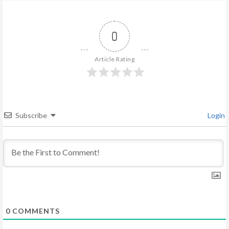
e
R
0
e
Article Rating
a
d
Subscribe
Login
i
n
g
0
COMMENTS