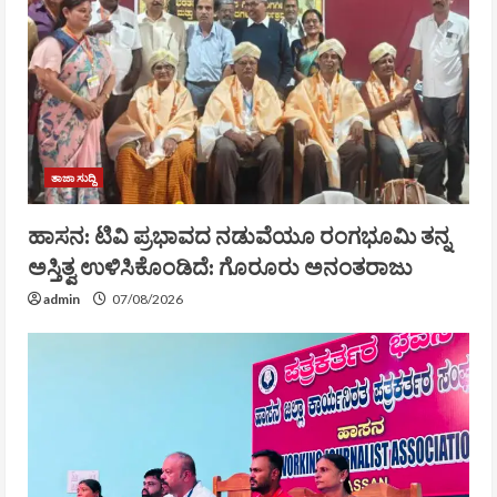
ತಾಜಾ ಸುದ್ದಿ
ಹಾಸನ: ಟಿವಿ ಪ್ರಭಾವದ ನಡುವೆಯೂ ರಂಗಭೂಮಿ ತನ್ನ
ಅಸ್ತಿತ್ವ ಉಳಿಸಿಕೊಂಡಿದೆ: ಗೊರೂರು ಅನಂತರಾಜು
admin
07/08/2026