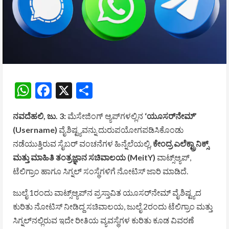
WhatsApp
Facebook
X
Share
ನವದೆಹಲಿ, ಜು. 3:
ಮೆಸೇಜಿಂಗ್‌ ಆ್ಯಪ್‌ಗಳಲ್ಲಿನ
‘ಯೂಸರ್‌ನೇಮ್’
(Username)
ವೈಶಿಷ್ಟ್ಯವನ್ನು ದುರುಪಯೋಗಪಡಿಸಿಕೊಂಡು
ನಡೆಯುತ್ತಿರುವ ಸೈಬರ್ ವಂಚನೆಗಳ ಹಿನ್ನೆಲೆಯಲ್ಲಿ,
ಕೇಂದ್ರ ಎಲೆಕ್ಟ್ರಾನಿಕ್ಸ್
ಮತ್ತು ಮಾಹಿತಿ ತಂತ್ರಜ್ಞಾನ ಸಚಿವಾಲಯ (MeitY)
ವಾಟ್ಸ್‌ಆ್ಯಪ್‌,
ಟೆಲಿಗ್ರಾಂ ಹಾಗೂ ಸಿಗ್ನಲ್‌ ಸಂಸ್ಥೆಗಳಿಗೆ ನೋಟಿಸ್‌ ಜಾರಿ ಮಾಡಿದೆ.
ಜುಲೈ 1ರಂದು ವಾಟ್ಸ್‌ಆ್ಯಪ್‌ನ ಪ್ರಸ್ತಾವಿತ ಯೂಸರ್‌ನೇಮ್‌ ವೈಶಿಷ್ಟ್ಯದ
ಕುರಿತು ನೋಟಿಸ್‌ ನೀಡಿದ್ದ ಸಚಿವಾಲಯ, ಜುಲೈ 2ರಂದು ಟೆಲಿಗ್ರಾಂ ಮತ್ತು
ಸಿಗ್ನಲ್‌ನಲ್ಲಿರುವ ಇದೇ ರೀತಿಯ ವ್ಯವಸ್ಥೆಗಳ ಕುರಿತು ಕೂಡ ವಿವರಣೆ