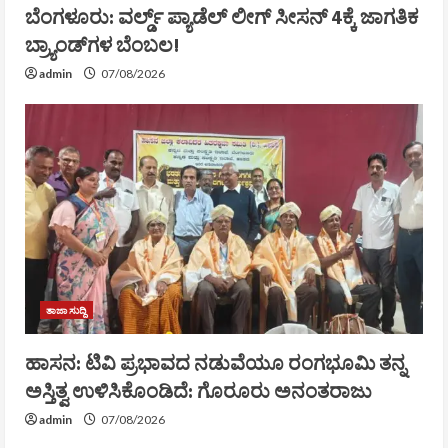
ಬೆಂಗಳೂರು: ವರ್ಲ್ಡ್ ಪ್ಯಾಡೆಲ್ ಲೀಗ್ ಸೀಸನ್ 4ಕ್ಕೆ ಜಾಗತಿಕ
ಬ್ರ್ಯಾಂಡ್‌ಗಳ ಬೆಂಬಲ!
admin
07/08/2026
ತಾಜಾ ಸುದ್ದಿ
ಹಾಸನ: ಟಿವಿ ಪ್ರಭಾವದ ನಡುವೆಯೂ ರಂಗಭೂಮಿ ತನ್ನ
ಅಸ್ತಿತ್ವ ಉಳಿಸಿಕೊಂಡಿದೆ: ಗೊರೂರು ಅನಂತರಾಜು
admin
07/08/2026