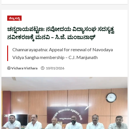
ಜಿಲ್ಲಾ ಸುದ್ದಿ
ಚನ್ನರಾಯಪಟ್ಟಣ: ನವೋದಯ ವಿದ್ಯಾಸಂಘ ಸದಸ್ಯತ್ವ
ನವೀಕರಣಕ್ಕೆ ಮನವಿ – ಸಿ.ಜೆ. ಮಂಜುನಾಥ್
Channarayapatna: Appeal for renewal of Navodaya
Vidya Sangha membership – C.J. Manjunath
Vichara Visthara
10/01/2026