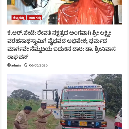
ಜಿಲ್ಲಾ ಸುದ್ದಿ
ತಾಜಾ ಸುದ್ದಿ
ಕೆ.ಆರ್.ಪೇಟೆ: ರೇವತಿ ನಕ್ಷತ್ರದ ಅಂಗವಾಗಿ ಶ್ರೀ ಲಕ್ಷ್ಮೀ
ವರಹನಾಥಸ್ವಾಮಿಗೆ ವೈಭವದ ಅಭಿಷೇಕ; ಧರ್ಮದ
ಮಾರ್ಗವೇ ನೆಮ್ಮದಿಯ ಬದುಕಿನ ದಾರಿ: ಡಾ. ಶ್ರೀನಿವಾಸ
ರಾಘವನ್
admin
06/08/2026