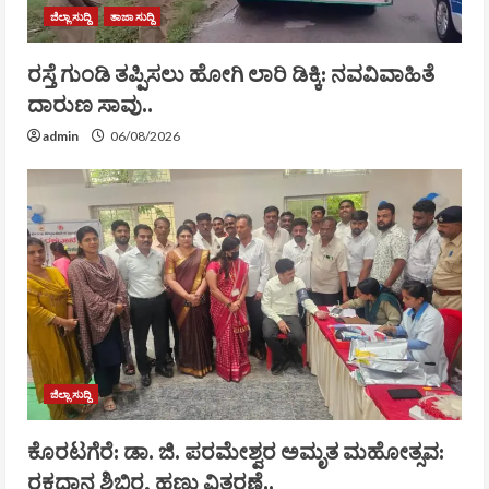
ಜಿಲ್ಲಾ ಸುದ್ದಿ
ತಾಜಾ ಸುದ್ದಿ
ರಸ್ತೆ ಗುಂಡಿ ತಪ್ಪಿಸಲು ಹೋಗಿ ಲಾರಿ ಡಿಕ್ಕಿ: ನವವಿವಾಹಿತೆ
ದಾರುಣ ಸಾವು..
admin
06/08/2026
ಜಿಲ್ಲಾ ಸುದ್ದಿ
ಕೊರಟಗೆರೆ: ಡಾ. ಜಿ. ಪರಮೇಶ್ವರ ಅಮೃತ ಮಹೋತ್ಸವ:
ರಕ್ತದಾನ ಶಿಬಿರ, ಹಣ್ಣು ವಿತರಣೆ..