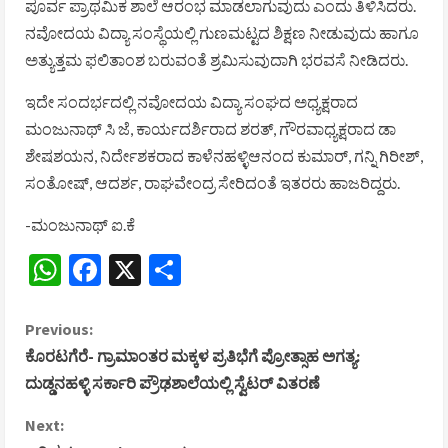
ಪೂರ್ವ ಪ್ರಾಥಮಿಕ ಶಾಲೆ ಆರಂಭ ಮಾಡಲಾಗುವುದು ಎಂದು ತಿಳಿಸಿದರು.
ನವೋದಯ ವಿದ್ಯಾ ಸಂಸ್ಥೆಯಲ್ಲಿ ಗುಣಮಟ್ಟದ ಶಿಕ್ಷಣ ನೀಡುವುದು ಹಾಗೂ
ಅತ್ಯುತ್ತಮ ಫಲಿತಾಂಶ ಬರುವಂತೆ ಶ್ರಮಿಸುವುದಾಗಿ ಭರವಸೆ ನೀಡಿದರು.
ಇದೇ ಸಂದರ್ಭದಲ್ಲಿ ನವೋದಯ ವಿದ್ಯಾ ಸಂಘದ ಅಧ್ಯಕ್ಷರಾದ
ಮಂಜುನಾಥ್‌ ಸಿ ಜೆ, ಕಾರ್ಯದರ್ಶಿರಾದ ಶರತ್, ಗೌರವಾಧ್ಯಕ್ಷರಾದ ಡಾ
ಶೇಷಶಯನ, ನಿರ್ದೇಶಕರಾದ ಕಾಳೆನಹಳ್ಳಿಆನಂದ ಕುಮಾರ್, ಗನ್ನಿ ಗಿರೀಶ್,
ಸಂತೋಷ್‌, ಆದರ್ಶ, ರಾಘವೇಂದ್ರ ಸೇರಿದಂತೆ ಇತರರು ಹಾಜರಿದ್ದರು.
-ಮಂಜುನಾಥ್ ಐ.ಕೆ
WhatsApp
Facebook
X
Share
C
Previous:
ಕೊರಟಗೆರೆ- ಗ್ರಾಮಾಂತರ ಮಕ್ಕಳ ಪ್ರತಿಭೆಗೆ ಪ್ರೋತ್ಸಾಹ ಅಗತ್ಯ:
o
ದುಡ್ಡನಹಳ್ಳಿ ಸರ್ಕಾರಿ ಪ್ರೌಢಶಾಲೆಯಲ್ಲಿ ಸ್ವೆಟರ್ ವಿತರಣೆ
n
Next: