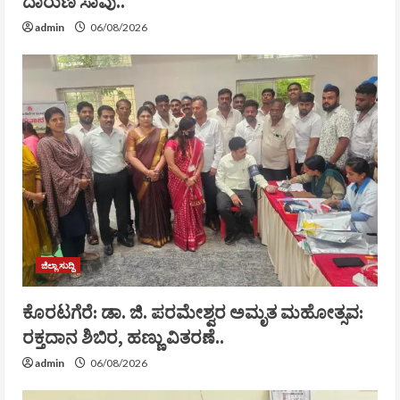
ದಾರುಣ ಸಾವು..
admin
06/08/2026
ಜಿಲ್ಲಾ ಸುದ್ದಿ
ಕೊರಟಗೆರೆ: ಡಾ. ಜಿ. ಪರಮೇಶ್ವರ ಅಮೃತ ಮಹೋತ್ಸವ:
ರಕ್ತದಾನ ಶಿಬಿರ, ಹಣ್ಣು ವಿತರಣೆ..
admin
06/08/2026