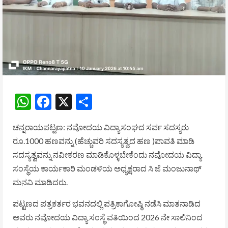
WhatsApp
Facebook
X
Share
ಚನ್ನರಾಯಪಟ್ಟಣ: ನವೋದಯ ವಿದ್ಯಾಸಂಘದ ಸರ್ವ ಸದಸ್ಯರು
ರೂ.1000 ಹಣವನ್ನು (ಹೆಚ್ಚುವರಿ ಸದಸ್ಯತ್ವದ ಹಣ )ಪಾವತಿ ಮಾಡಿ
ಸದಸ್ಯತ್ವವನ್ನು ನವೀಕರಣ ಮಾಡಿಕೊಳ್ಳಬೇಕೆಂದು ನವೋದಯ ವಿದ್ಯಾ
ಸಂಸ್ಥೆಯ ಕಾರ್ಯಕಾರಿ ಮಂಡಳಿಯ ಅಧ್ಯಕ್ಷರಾದ ಸಿ ಜೆ ಮಂಜುನಾಥ್
ಮನವಿ ಮಾಡಿದರು.
ಪಟ್ಟಣದ ಪತ್ರಕರ್ತರ ಭವನದಲ್ಲಿ ಪತ್ರಿಕಾಗೋಷ್ಠಿ ನಡೆಸಿ ಮಾತನಾಡಿದ
ಅವರು ನವೋದಯ ವಿದ್ಯಾ ಸಂಸ್ಥೆ ವತಿಯಿಂದ 2026 ನೇ ಸಾಲಿನಿಂದ