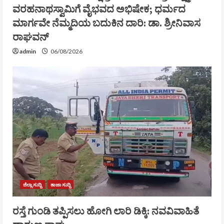
ವರಹನಾಥಸ್ವಾಮಿಗೆ ವೈಭವದ ಅಭಿಷೇಕ; ಧರ್ಮದ
ಮಾರ್ಗವೇ ನೆಮ್ಮದಿಯ ಬದುಕಿನ ದಾರಿ: ಡಾ. ಶ್ರೀನಿವಾಸ
ರಾಘವನ್
admin
06/08/2026
ಜಿಲ್ಲಾ ಸುದ್ದಿ
ತಾಜಾ ಸುದ್ದಿ
ರಸ್ತೆ ಗುಂಡಿ ತಪ್ಪಿಸಲು ಹೋಗಿ ಲಾರಿ ಡಿಕ್ಕಿ: ನವವಿವಾಹಿತೆ