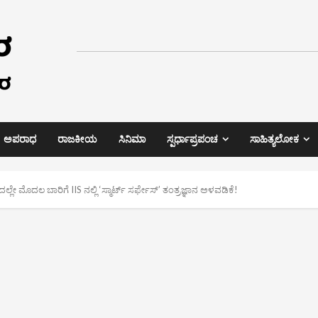
ಅಪರಾಧ
ರಾಜಕೀಯ
ಸಿನಿಮಾ
ಸ್ಪರ್ಧಾಪ್ರಪಂಚ
ಸಾಹಿತ್ಯಲೋಕ
್ಲೇ ಮೊದಲ ಬಾರಿಗೆ IIS ನಲ್ಲಿ ‘ಸ್ಮಾರ್ಟ್ ಸರ್ಫೇಸ್’ ತಂತ್ರಜ್ಞಾನ ಅಳವಡಿಕೆ!