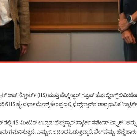
ಟ್ ಆಫ್ ಸ್ಪೋರ್ಟ್ (IIS) ಮತ್ತು ಫೆಲ್ಡ್‌ಸ್ಪಾರ್ ಗ್ರೂಪ್ ಹೋಲ್ಡಿಂಗ್ಸ್ ಲ
S ಹೈ-ಪರ್ಫಾರ್ಮೆನ್ಸ್ ಕೇಂದ್ರದಲ್ಲಿ ಫೆಲ್ಡ್‌ಸ್ಪಾರ್‌ನ ಅತ್ಯಾಧುನಿಕ ‘ಸ್ಮಾರ್
45-ಮೀಟರ್ ಉದ್ದದ ‘ಫೆಲ್ಡ್‌ಸ್ಪಾರ್ ಸ್ಮಾರ್ಟ್ ಸರ್ಫೇಸ್ ಟ್ರ್ಯಾಕ್’ ಅನ್ನು ಸ್ಥಾಪಿ
ಗಮನಿಸುತ್ತದೆ. ಎಷ್ಟು ಬಲದಿಂದ ಓಡುತ್ತಿದ್ದಾರೆ, ವೇಗವೆಷ್ಟು, ಹೆಜ್ಜೆ ಹಾ