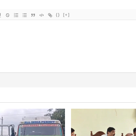
{}
[+]