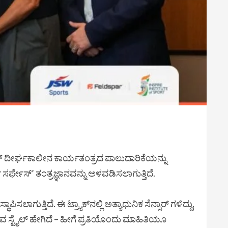
ಿಮಿಟೆಡ್ ದೀರ್ಘಕಾಲೀನ ಕಾರ್ಯತಂತ್ರದ ಪಾಲುದಾರಿಕೆಯನ್ನು
ಟ್ ಸರ್ಫೇಸ್’ ತಂತ್ರಜ್ಞಾನವನ್ನು ಅಳವಡಿಸಲಾಗುತ್ತಿದೆ.
ಸಲಾಗುತ್ತಿದೆ. ಈ ಟ್ರ್ಯಾಕ್‌ನಲ್ಲಿ ಅತ್ಯಾಧುನಿಕ ಸೆನ್ಸಾರ್‌ ಗಳಿದ್ದು,
ಕುವ ಸ್ಟೈಲ್ ಹೇಗಿದೆ – ಹೀಗೆ ಪ್ರತಿಯೊಂದು ಮಾಹಿತಿಯೂ