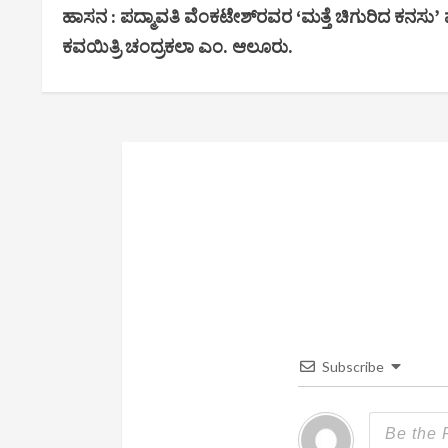
ಹಾಸನ : ಪದ್ಮಾವತಿ ವೆಂಕಟೇಶ್‌ರವರ ‘ಮತ್ತೆ ಚಿಗುರಿದ ಕನಸು
o
ಕವಯಿತ್ರಿ ಚಂದ್ರಕಲಾ ಎಂ. ಆಲೂರು.
n
t
i
n
u
e
R
e
Subscribe
a