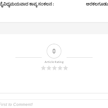
’ ವೈವಿಧ್ಯಮಯವಾದ ಕಾವ್ಯ ಸಂಕಲನ :
ಅರಕಲಗೂಡು: ಚ
0
Article Rating