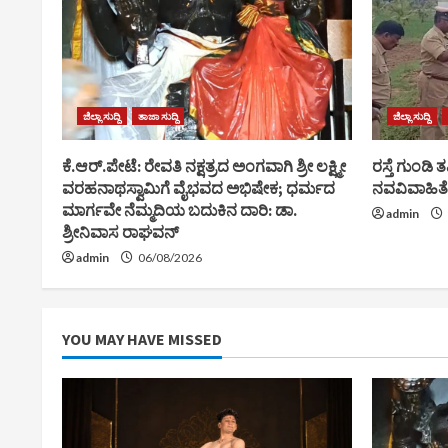
ಜಿಲ್ಲಾ ಸುದ್ದಿ
ತಾಜಾ ಸುದ್ದಿ
ಜಿಲ್ಲಾ ಸುದ್ದಿ
ಕೆ.ಆರ್.ಪೇಟೆ: ರೇವತಿ ನಕ್ಷತ್ರದ ಅಂಗವಾಗಿ ಶ್ರೀ ಲಕ್ಷ್ಮೀ
ರಸ್ತೆ ಗುಂಡಿ ತ
ವರಹನಾಥಸ್ವಾಮಿಗೆ ವೈಭವದ ಅಭಿಷೇಕ; ಧರ್ಮದ
ನವವಿವಾಹಿತೆ
ಮಾರ್ಗವೇ ನೆಮ್ಮದಿಯ ಬದುಕಿನ ದಾರಿ: ಡಾ.
admin
ಶ್ರೀನಿವಾಸ ರಾಘವನ್
admin
06/08/2026
YOU MAY HAVE MISSED