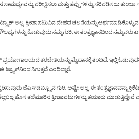
ನ ಸಾಮರ್ಥ್ಯವನ್ನು ಪರೀಕ್ಷಿಸಲು ಮತ್ತು ತಪ್ಪುಗಳನ್ನು ಸರಿಪಡಿಸಲು ತುಂಬ
 ಬರೀ ಟ್ರ್ಯಾಕ್ ಅಲ್ಲ, ಕ್ರೀಡಾಪಟುವಿನ ದೇಹದ ಚಲನೆಯನ್ನು ಅರ್ಥಮಾಡಿಕೊಳ್ಳ
ಸೌಲಭ್ಯಗಳನ್ನು ಕೊಡುವುದು ನಮ್ಮ ಗುರಿ, ಈ ತಂತ್ರಜ್ಞಾನದಿಂದ ನಮ್ಮವರು ಏ
ಈ ಟ್ರ್ಯಾಕ್ ಪ್ರಯೋಗಾಲಯದ ತರಬೇತಿಯನ್ನು ಮೈದಾನಕ್ಕೆ ತಂದಿದೆ. ಇಲ್ಲಿ ಓಡು
 ಈ ಟ್ರ್ಯಾಕ್‌ನಿಂದ ಸಿಗುತ್ತದೆ ಎಂದಿದ್ದಾರೆ.
್ತರಿಸುವುದು ಜೆಎಸ್‌ಡಬ್ಲ್ಯೂನ ಗುರಿ. ಅಷ್ಟೇ ಅಲ್ಲ, ಈ ತಂತ್ರಜ್ಞಾನವನ್ನು ಕ್ರಿ
ಲಬಲ್ಲ ಹೊಸ ತಲೆಮಾರಿನ ಕ್ರೀಡಾಪಟುಗಳನ್ನು ತಯಾರು ಮಾಡುತ್ತಿದ್ದೇವೆ ಎಂ