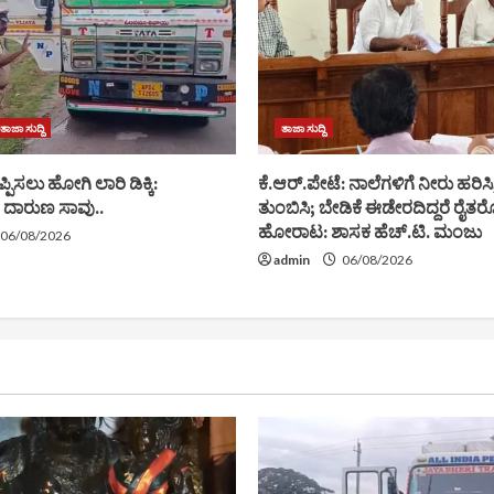
ತಾಜಾ ಸುದ್ದಿ
ತಾಜಾ ಸುದ್ದಿ
ಪ್ಪಿಸಲು ಹೋಗಿ ಲಾರಿ ಡಿಕ್ಕಿ:
ಕೆ.ಆರ್.ಪೇಟೆ: ನಾಲೆಗಳಿಗೆ ನೀರು ಹರಿಸಿ, 
 ದಾರುಣ ಸಾವು..
ತುಂಬಿಸಿ; ಬೇಡಿಕೆ ಈಡೇರದಿದ್ದರೆ ರೈತರ
ಹೋರಾಟ: ಶಾಸಕ ಹೆಚ್.ಟಿ. ಮಂಜು
06/08/2026
admin
06/08/2026