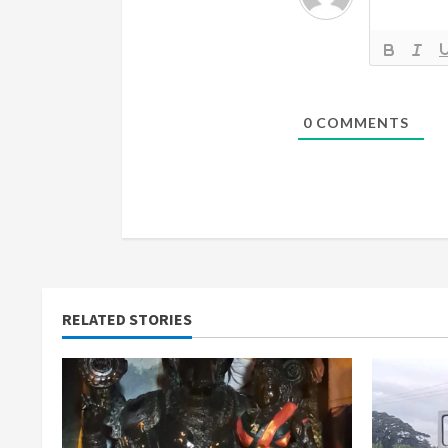
d
i
n
g
0
COMMENTS
RELATED STORIES