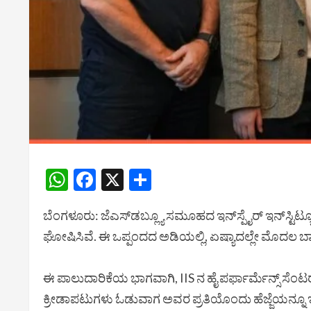
WhatsApp
Facebook
X
Share
ಬೆಂಗಳೂರು: ಜೆಎಸ್‌ಡಬ್ಲ್ಯೂ ಸಮೂಹದ ಇನ್‌ಸ್ಪೈರ್ ಇನ್‌ಸ್ಟಿಟ್ಯೂ
ಘೋಷಿಸಿವೆ. ಈ ಒಪ್ಪಂದದ ಅಡಿಯಲ್ಲಿ, ಏಷ್ಯಾದಲ್ಲೇ ಮೊದಲ ಬಾರಿಗೆ II
ಈ ಪಾಲುದಾರಿಕೆಯ ಭಾಗವಾಗಿ, IIS ನ ಹೈ ಪರ್ಫಾರ್ಮೆನ್ಸ್ ಸೆಂಟರ್‌ನಲ್ಲಿ 
ಕ್ರೀಡಾಪಟುಗಳು ಓಡುವಾಗ ಅವರ ಪ್ರತಿಯೊಂದು ಹೆಜ್ಜೆಯನ್ನೂ ಇದು 