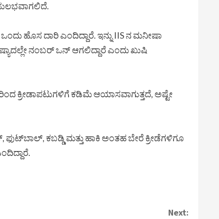
ಾ ಸುಲಭವಾಗಲಿದೆ.
ುವ ಒಂದು ಹೊಸ ದಾರಿ ಎಂದಿದ್ದಾರೆ. ಇನ್ನು IIS ನ ಮನೀಷಾ
ಷ್ಯಾದಲ್ಲೇ ನಂಬರ್ ಒನ್ ಆಗಲಿದ್ದಾರೆ ಎಂದು ಖುಷಿ
ವುದರಿಂದ ಕ್ರೀಡಾಪಟುಗಳಿಗೆ ಕಡಿಮೆ ಆಯಾಸವಾಗುತ್ತದೆ, ಅಷ್ಟೇ
ಕೆಟ್, ಫುಟ್‌ಬಾಲ್, ಕಬಡ್ಡಿ ಮತ್ತು ಹಾಕಿ ಅಂತಹ ಬೇರೆ ಕ್ರೀಡೆಗಳಿಗೂ
ದಿದ್ದಾರೆ.
Next: