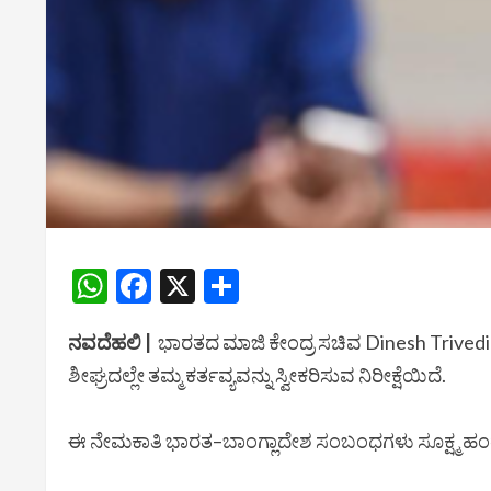
WhatsApp
Facebook
X
Share
ನವದೆಹಲಿ |
ಭಾರತದ ಮಾಜಿ ಕೇಂದ್ರ ಸಚಿವ
Dinesh Trivedi
ಶೀಘ್ರದಲ್ಲೇ ತಮ್ಮ ಕರ್ತವ್ಯವನ್ನು ಸ್ವೀಕರಿಸುವ ನಿರೀಕ್ಷೆಯಿದೆ.
ಈ ನೇಮಕಾತಿ ಭಾರತ–ಬಾಂಗ್ಲಾದೇಶ ಸಂಬಂಧಗಳು ಸೂಕ್ಷ್ಮ ಹಂತದಲ