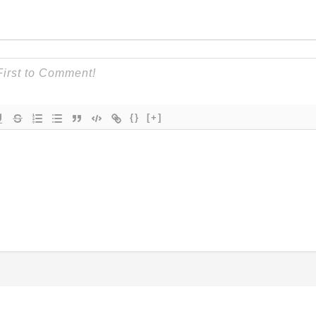
{}
[+]