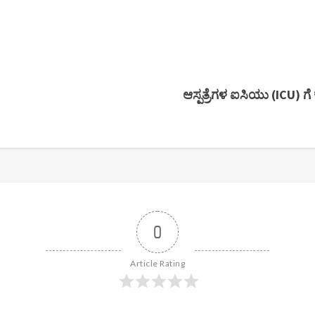
ಆಸ್ಪತ್ರೆಗಳ ಐಸಿಯು (ICU) ಗ
0
Article Rating