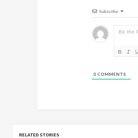
e
Subscribe
a
d
i
n
g
0
COMMENTS
RELATED STORIES