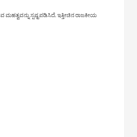
ತ್ವವನ್ನು ಸ್ಪಷ್ಟಪಡಿಸಿದೆ. ಇತ್ತೀಚಿನ ರಾಜಕೀಯ