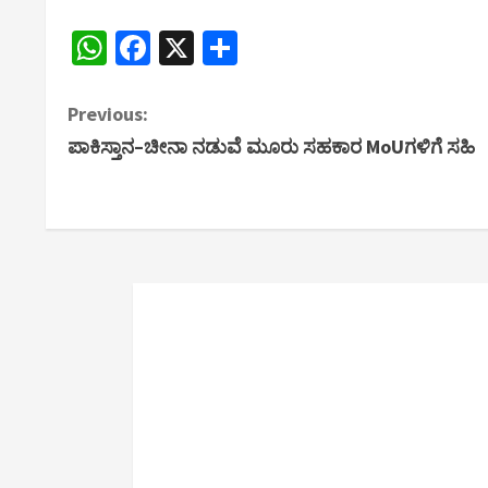
WhatsApp
Facebook
X
Share
C
Previous:
ಪಾಕಿಸ್ತಾನ–ಚೀನಾ ನಡುವೆ ಮೂರು ಸಹಕಾರ MoUಗಳಿಗೆ ಸಹಿ
o
n
t
i
n
u
e
R