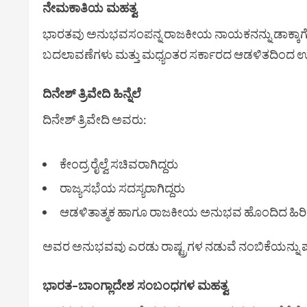
ನೇಮಕಾತಿಯ ಮಹತ್ವ
ಭಾರತವು ಅನುಭವಸಂಪನ್ನ ರಾಜಕೀಯ ನಾಯಕನನ್ನು ಡಾಕ್ಕಾಗೆ ಕಳ
ಬದಲಾವಣೆಗಳು ಮತ್ತು ಮಧ್ಯಂತರ ಸರ್ಕಾರದ ಆಡಳಿತದಿಂದ ಉಂಟ
ದಿನೇಶ್ ತ್ರಿವೇದಿ ಹಿನ್ನೆಲೆ
ದಿನೇಶ್ ತ್ರಿವೇದಿ ಅವರು:
ಕೇಂದ್ರ ರೈಲ್ವೆ ಸಚಿವರಾಗಿದ್ದರು
ರಾಜ್ಯಸಭೆಯ ಸದಸ್ಯರಾಗಿದ್ದರು
ಆಡಳಿತಾತ್ಮಕ ಹಾಗೂ ರಾಜಕೀಯ ಅನುಭವ ಹೊಂದಿದ ಹಿ
ಅವರ ಅನುಭವವು ಎರಡು ರಾಷ್ಟ್ರಗಳ ನಡುವೆ ನಂಬಿಕೆಯನ್ನು ಪು
ಭಾರತ–ಬಾಂಗ್ಲಾದೇಶ ಸಂಬಂಧಗಳ ಮಹತ್ವ