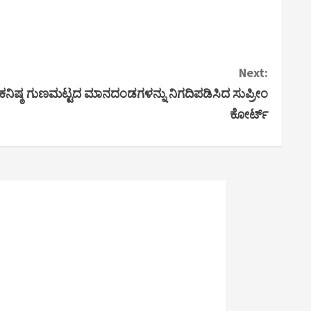
Next:
ೆ ಕನಿಷ್ಠ ಗುಣಮಟ್ಟದ ಮಾನದಂಡಗಳನ್ನು ನಿಗದಿಪಡಿಸಿದ ಸುಪ್ರೀಂ
ಕೋರ್ಟ್