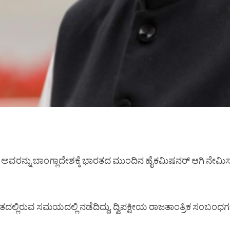
ಅವರನ್ನು ಬಾಂಗ್ಲಾದೇಶಕ್ಕೆ ಭಾರತದ ಮುಂದಿನ ಹೈಕಮಿಷನರ್ ಆಗಿ ನೇ
್ಲಿರುವ ಸಮಯದಲ್ಲಿ ನಡೆದಿದ್ದು, ದ್ವಿಪಕ್ಷೀಯ ರಾಜತಾಂತ್ರಿಕ ಸಂಬಂಧಗಳ