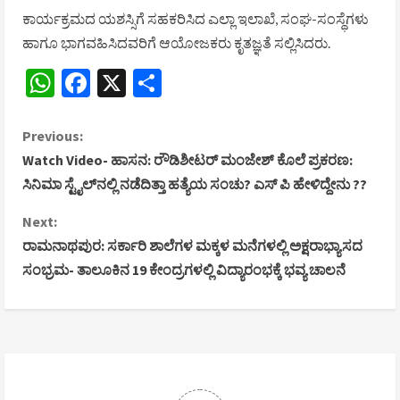
ಕಾರ್ಯಕ್ರಮದ ಯಶಸ್ಸಿಗೆ ಸಹಕರಿಸಿದ ಎಲ್ಲಾ ಇಲಾಖೆ, ಸಂಘ-ಸಂಸ್ಥೆಗಳು
ಹಾಗೂ ಭಾಗವಹಿಸಿದವರಿಗೆ ಆಯೋಜಕರು ಕೃತಜ್ಞತೆ ಸಲ್ಲಿಸಿದರು.
WhatsApp
Facebook
X
Share
C
Previous:
Watch Video- ಹಾಸನ: ರೌಡಿಶೀಟರ್ ಮಂಜೇಶ್ ಕೊಲೆ ಪ್ರಕರಣ:
o
ಸಿನಿಮಾ ಸ್ಟೈಲ್‌ನಲ್ಲಿ ನಡೆದಿತ್ತಾ ಹತ್ಯೆಯ ಸಂಚು? ಎಸ್‌ ಪಿ ಹೇಳಿದ್ದೇನು ??
n
Next:
ರಾಮನಾಥಪುರ: ಸರ್ಕಾರಿ ಶಾಲೆಗಳ ಮಕ್ಕಳ ಮನೆಗಳಲ್ಲಿ ಅಕ್ಷರಾಭ್ಯಾಸದ
t
ಸಂಭ್ರಮ- ತಾಲೂಕಿನ 19 ಕೇಂದ್ರಗಳಲ್ಲಿ ವಿದ್ಯಾರಂಭಕ್ಕೆ ಭವ್ಯ ಚಾಲನೆ
i
n
u