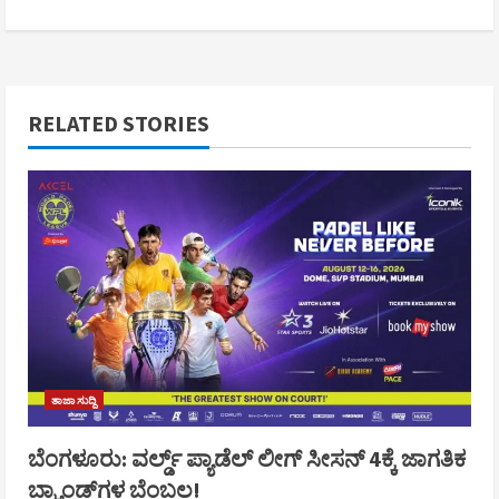
RELATED STORIES
ತಾಜಾ ಸುದ್ದಿ
ಬೆಂಗಳೂರು: ವರ್ಲ್ಡ್ ಪ್ಯಾಡೆಲ್ ಲೀಗ್ ಸೀಸನ್ 4ಕ್ಕೆ ಜಾಗತಿಕ
ಬ್ರ್ಯಾಂಡ್‌ಗಳ ಬೆಂಬಲ!