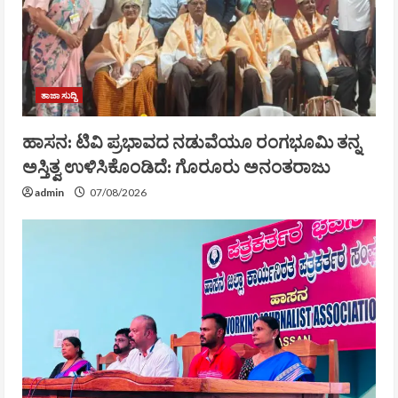
ತಾಜಾ ಸುದ್ದಿ
ಹಾಸನ: ಟಿವಿ ಪ್ರಭಾವದ ನಡುವೆಯೂ ರಂಗಭೂಮಿ ತನ್ನ
ಅಸ್ತಿತ್ವ ಉಳಿಸಿಕೊಂಡಿದೆ: ಗೊರೂರು ಅನಂತರಾಜು
admin
07/08/2026