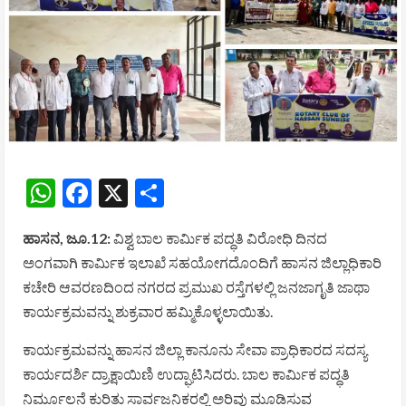
WhatsApp
Facebook
X
Share
ಹಾಸನ, ಜೂ.12:
ವಿಶ್ವ ಬಾಲ ಕಾರ್ಮಿಕ ಪದ್ಧತಿ ವಿರೋಧಿ ದಿನದ
ಅಂಗವಾಗಿ ಕಾರ್ಮಿಕ ಇಲಾಖೆ ಸಹಯೋಗದೊಂದಿಗೆ ಹಾಸನ ಜಿಲ್ಲಾಧಿಕಾರಿ
ಕಚೇರಿ ಆವರಣದಿಂದ ನಗರದ ಪ್ರಮುಖ ರಸ್ತೆಗಳಲ್ಲಿ ಜನಜಾಗೃತಿ ಜಾಥಾ
ಕಾರ್ಯಕ್ರಮವನ್ನು ಶುಕ್ರವಾರ ಹಮ್ಮಿಕೊಳ್ಳಲಾಯಿತು.
ಕಾರ್ಯಕ್ರಮವನ್ನು ಹಾಸನ ಜಿಲ್ಲಾ ಕಾನೂನು ಸೇವಾ ಪ್ರಾಧಿಕಾರದ ಸದಸ್ಯ
ಕಾರ್ಯದರ್ಶಿ
ದ್ರಾಕ್ಷಾಯಿಣಿ
ಉದ್ಘಾಟಿಸಿದರು. ಬಾಲ ಕಾರ್ಮಿಕ ಪದ್ಧತಿ
ನಿರ್ಮೂಲನೆ ಕುರಿತು ಸಾರ್ವಜನಿಕರಲ್ಲಿ ಅರಿವು ಮೂಡಿಸುವ