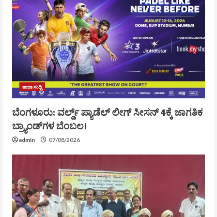
ತಾಜಾ ಸುದ್ದಿ
ಬೆಂಗಳೂರು: ವರ್ಲ್ಡ್ ಪ್ಯಾಡೆಲ್ ಲೀಗ್ ಸೀಸನ್ 4ಕ್ಕೆ ಜಾಗತಿಕ
ಬ್ರ್ಯಾಂಡ್‌ಗಳ ಬೆಂಬಲ!
admin
07/08/2026