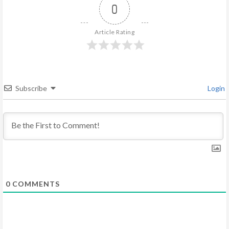
e
0
R
Article Rating
e
a
d
Subscribe
Login
i
n
g
0
COMMENTS