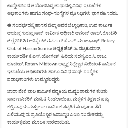
ಉದ್ದೇಶದಿಂದ ಆಯೋಜಿಸಿದ್ದ ಜಾಥಾದಲ್ಲಿ ವಿವಿಧ ಇಲಾಖೆಗಳ
ಅಧಿಕಾರಿಗಳು ಹಾಗೂ ಸಂಘ-ಸಂಸ್ಥೆಗಳ ಪ್ರತಿನಿಧಿಗಳು ಭಾಗವಹಿಸಿದರು.
ಈ ಸಂದರ್ಭದಲ್ಲಿ ಹಾಸನ ಜಿಲ್ಲಾ ಅಪರ ಜಿಲ್ಲಾಧಿಕಾರಿ, ಉಪ ಕಾರ್ಮಿಕ
ಆಯುಕ್ತ
ಗುರುಪ್ರಸಾದ್
, ಕಾರ್ಮಿಕ ಅಧಿಕಾರಿ
ಆನಂದ್ ರಾಮ್
, ರೋಟರಿ
ಜಿಲ್ಲೆ 3182ರ ಅಸಿಸ್ಟೆಂಟ್ ಗವರ್ನರ್
ಜೆ.ಎನ್. ಮಂಜುನಾಥ್
,
Rotary
Club of Hassan Sunrise
ಅಧ್ಯಕ್ಷ
ಹೆಚ್.ಡಿ. ವಜ್ರಕುಮಾರ್
,
ಕಾರ್ಯದರ್ಶಿ
ಕೆ.ಎಸ್. ಯೋಗೇಶ್
, ಹಿರಿಯ ಸದಸ್ಯ
ಎಂ.ಸಿ. ರಾಜು
,
ಭೂದೇಶ್
,
Rotary Midtown
ಅಧ್ಯಕ್ಷ
ಸಿದ್ದೇಶ್ವರ
ಸೇರಿದಂತೆ ಕಾರ್ಮಿಕ
ಇಲಾಖೆಯ ಅಧಿಕಾರಿಗಳು ಹಾಗೂ ವಿವಿಧ ಸಂಘ-ಸಂಸ್ಥೆಗಳ
ಪದಾಧಿಕಾರಿಗಳು ಉಪಸ್ಥಿತರಿದ್ದರು.
ಜಾಥಾ ವೇಳೆ ಬಾಲ ಕಾರ್ಮಿಕ ಪದ್ಧತಿಯ ದುಷ್ಪರಿಣಾಮಗಳ ಕುರಿತು
ಸಾರ್ವಜನಿಕರಿಗೆ ಮಾಹಿತಿ ನೀಡಲಾಯಿತು. ಮಕ್ಕಳಿಗೆ ಶಿಕ್ಷಣದ ಹಕ್ಕು
ಕಲ್ಪಿಸುವುದು ಮತ್ತು ಬಾಲ ಕಾರ್ಮಿಕ ಪದ್ಧತಿಗೆ ಸಂಪೂರ್ಣ ತೆರೆ
ಎಳೆಯುವುದು ಪ್ರತಿಯೊಬ್ಬರ ಜವಾಬ್ದಾರಿ ಎಂಬ ಸಂದೇಶವನ್ನು
ಕಾರ್ಯಕ್ರಮದ ಮೂಲಕ ಸಾರಲಾಯಿತು.