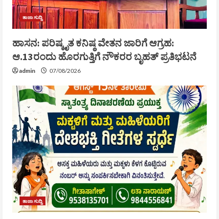
ತಾಜಾ ಸುದ್ದಿ
ಹಾಸನ: ಪರಿಷ್ಕೃತ ಕನಿಷ್ಠ ವೇತನ ಜಾರಿಗೆ ಆಗ್ರಹ:
ಆ.13ರಂದು ಹೊರಗುತ್ತಿಗೆ ನೌಕರರ ಬೃಹತ್ ಪ್ರತಿಭಟನೆ
admin
07/08/2026
ತಾಜಾ ಸುದ್ದಿ