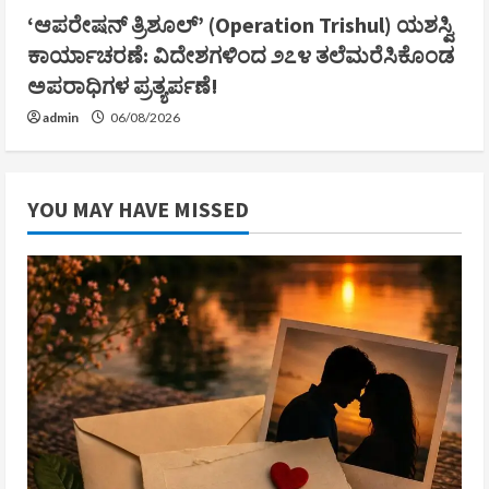
‘ಆಪರೇಷನ್ ತ್ರಿಶೂಲ್’ (Operation Trishul) ಯಶಸ್ವಿ
ಕಾರ್ಯಾಚರಣೆ: ವಿದೇಶಗಳಿಂದ ೨೭೪ ತಲೆಮರೆಸಿಕೊಂಡ
ಅಪರಾಧಿಗಳ ಪ್ರತ್ಯರ್ಪಣೆ!
admin
06/08/2026
YOU MAY HAVE MISSED