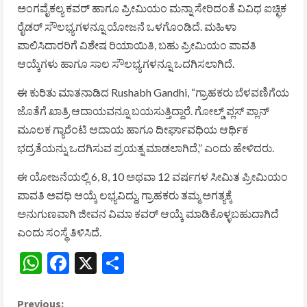
ಅಂಗವೈಕಲ್ಯ ಕವರ್ ಹಾಗೂ ಪ್ರೀಮಿಯಂ ಮನ್ನಾ ಸೇರಿದಂತೆ ವಿವಿಧ ಐಚ್ಛಿಕ
ರೈಡರ್ ಸೌಲಭ್ಯಗಳನ್ನೂ ಯೋಜನೆ ಒಳಗೊಂಡಿದೆ. ಮಹಿಳಾ
ಪಾಲಿಸಿದಾರರಿಗೆ ವಿಶೇಷ ರಿಯಾಯಿತಿ, ಬಹು ಪ್ರೀಮಿಯಂ ಪಾವತಿ
ಆಯ್ಕೆಗಳು ಹಾಗೂ ಸಾಲ ಸೌಲಭ್ಯಗಳನ್ನೂ ಒದಗಿಸಲಾಗಿದೆ.
ಈ ಕುರಿತು ಮಾತನಾಡಿದ
Rushabh Gandhi
, “ಗ್ರಾಹಕರು ಬೆಳವಣಿಗೆಯ
ಜೊತೆಗೆ ಖಾತ್ರಿ ಆದಾಯವನ್ನೂ ಬಯಸುತ್ತಿದ್ದಾರೆ. ಗೋಲ್ಡ್ ಪ್ಲಸ್ ಪ್ಲಾನ್
ಮೂಲಕ ಗ್ಯಾರೆಂಟಿ ಆದಾಯ ಹಾಗೂ ದೀರ್ಘಾವಧಿಯ ಆರ್ಥಿಕ
ಭದ್ರತೆಯನ್ನು ಒದಗಿಸುವ ಪ್ರಯತ್ನ ಮಾಡಲಾಗಿದೆ,” ಎಂದು ಹೇಳಿದರು.
ಈ ಯೋಜನೆಯಲ್ಲಿ 6, 8, 10 ಅಥವಾ 12 ವರ್ಷಗಳ ಸೀಮಿತ ಪ್ರೀಮಿಯಂ
ಪಾವತಿ ಅವಧಿ ಆಯ್ಕೆ ಲಭ್ಯವಿದ್ದು, ಗ್ರಾಹಕರು ತಮ್ಮ ಅಗತ್ಯಕ್ಕೆ
ಅನುಗುಣವಾಗಿ ಜೀವನ ವಿಮಾ ಕವರ್ ಆಯ್ಕೆ ಮಾಡಿಕೊಳ್ಳಬಹುದಾಗಿದೆ
ಎಂದು ಸಂಸ್ಥೆ ತಿಳಿಸಿದೆ.
WhatsApp
Facebook
X
Share
Previous: