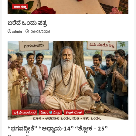
ತಾಜಾ ಸುದ್ದಿ
ಬರೆದೆ ಒಂದು ಪತ್ರ
admin
06/08/2026
ಭಕ್ತಿ ವೇದಾಂತ ಸಾರ
ವಿಚಾರ
ವಿಸ್ತಾರ
ಶ್ಲೋಕ-ಲೋಕ
“ಭಗವದ್ಗೀತೆ” “ಅಧ್ಯಾಯ-14” “ಶ್ಲೋಕ – 25”