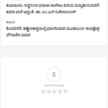
C
ತುಮಕೂರು: ಸಿದ್ಧಗಂಗಾ ಮಹಿಳಾ ಕಾಲೇಜು ಹಿರಿಯ ವಿದ್ಯಾರ್ಥಿನಿಯರಿಗೆ
o
ತವರು ಮನೆ ಇದ್ದಂತೆ- ಡಾ. ಎಂ.ಎಸ್ ಸುಶೀಲಾಂಬಳ್
n
Next:
ಕೊರಟಗೆರೆ: ತಣ್ಣೇನಹಳ್ಳಿಯಲ್ಲಿ ಭರ್ಜರಿಯಾಗಿ ಮೂಡಿಬಂದ ‘ಕುರುಕ್ಷೇತ್ರ’
t
ಪೌರಾಣಿಕ ನಾಟಕ
i
n
u
e
0
R
Article Rating
e
a