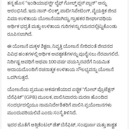
ತನ್ನ ಹೊಸ “ಇಂಡಿಯಾಫರ್ಸ್ಟ್ ಲೈಫ್ ಗೋಲ್ಡ್ ಪ್ಲಸ್ ಪ್ಲಾನ್” ಅನ್ನು
ಆರಂಭಿಸಿದೆ. ಇದು ನಾನ್-ಲಿಂಕ್ಡ್, ಪಾರ್ಟಿಸಿಪೇಟಿಂಗ್, ವೈಯಕ್ತಿಕ ಜೀವ
ವಿಮಾ ಉಳಿತಾಯ ಯೋಜನೆಯಾಗಿದ್ದು, ಗ್ರಾಹಕರ ದೀರ್ಘಾವಧಿಯ
ಆರ್ಥಿಕ ಭದ್ರತೆ ಮತ್ತು ಉಳಿತಾಯ ಗುರಿಗಳನ್ನು ಗಮನದಲ್ಲಿಟ್ಟುಕೊಂಡು
ರೂಪಿಸಲಾಗಿದೆ.
ಈ ಯೋಜನೆ ಮಕ್ಕಳ ಶಿಕ್ಷಣ, ನಿವೃತ್ತಿ ಯೋಜನೆ ಸೇರಿದಂತೆ ಜೀವನದ
ವಿವಿಧ ಹಂತಗಳಲ್ಲಿ ಆರ್ಥಿಕ ಅವಶ್ಯಕತೆಗಳನ್ನು ಪೂರೈಸಲು ನೆರವಾಗಲಿದೆ.
ನಿರ್ದಿಷ್ಟ ಅವಧಿಗೆ ಅಥವಾ 100 ವರ್ಷ ವಯಸ್ಸಿನವರೆಗೆ ನಿಯಮಿತ
ಆದಾಯದೊಂದಿಗೆ ರಚನಾತ್ಮಕ ಉಳಿತಾಯ ಸೌಲಭ್ಯವನ್ನು ಯೋಜನೆ
ಒದಗಿಸುತ್ತದೆ.
ಯೋಜನೆಯ ಪ್ರಮುಖ ಆಕರ್ಷಣೆಯಾದ ಐಚ್ಛಿಕ “ಗೋಲ್ ಪ್ರೊಟೆಕ್ಷನ್
ಬೆನೆಫಿಟ್” (GPB) ಮೂಲಕ, ಪಾಲಿಸಿದಾರರು ಮರಣ ಹೊಂದಿದ
ಸಂದರ್ಭದಲ್ಲಿಯೂ ನಾಮನಿರ್ದೇಶಿತರಿಗೆ ಪಾಲಿಸಿ ಪ್ರಯೋಜನಗಳು
ಮುಂದುವರಿಯಲಿವೆ ಎಂದು ಸಂಸ್ಥೆ ತಿಳಿಸಿದೆ.
ಇದರ ಜೊತೆಗೆ ಆಕ್ಸಿಡೆಂಟಲ್ ಡೆತ್ ಬೆನೆಫಿಟ್, ಸಂಪೂರ್ಣ ಮತ್ತು ಶಾಶ್ವತ