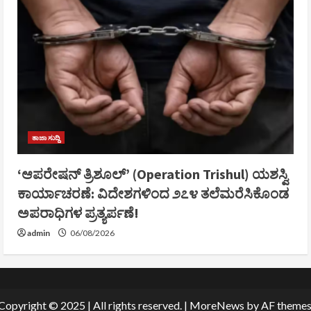
ತಾಜಾ ಸುದ್ದಿ
‘ಆಪರೇಷನ್ ತ್ರಿಶೂಲ್’ (Operation Trishul) ಯಶಸ್ವಿ
ಕಾರ್ಯಾಚರಣೆ: ವಿದೇಶಗಳಿಂದ ೨೭೪ ತಲೆಮರೆಸಿಕೊಂಡ
ಅಪರಾಧಿಗಳ ಪ್ರತ್ಯರ್ಪಣೆ!
admin
06/08/2026
Copyright © 2025 | All rights reserved.
|
MoreNews
by AF themes