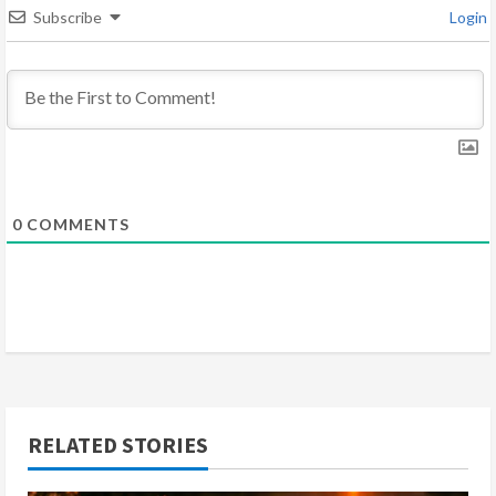
d
Subscribe
Login
i
n
g
0
COMMENTS
RELATED STORIES