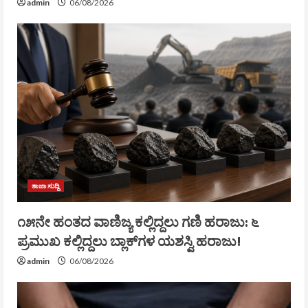
admin
06/08/2026
ತಾಜಾ ಸುದ್ದಿ
೧೫ನೇ ಹಂತದ ವಾಣಿಜ್ಯ ಕಲ್ಲಿದ್ದಲು ಗಣಿ ಹರಾಜು: ೬
ಪ್ರಮುಖ ಕಲ್ಲಿದ್ದಲು ಬ್ಲಾಕ್‌ಗಳ ಯಶಸ್ವಿ ಹರಾಜು!
admin
06/08/2026