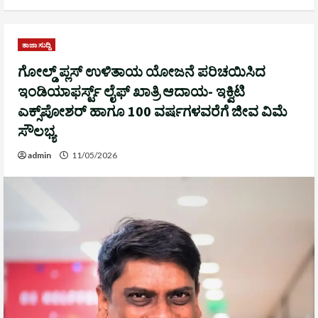
ತಾಜಾ ಸುದ್ದಿ
ಗೋಲ್ಡ್ ಪ್ಲಸ್ ಉಳಿತಾಯ ಯೋಜನೆ ಪರಿಚಯಿಸಿದ
ಇಂಡಿಯಾಫರ್ಸ್ಟ್ ಲೈಫ್ ಖಾತ್ರಿ ಆದಾಯ- ಇಕ್ವಿಟಿ
ಎಕ್ಸ್‌ಪೋಶರ್ ಹಾಗೂ 100 ವರ್ಷಗಳವರೆಗೆ ಜೀವ ವಿಮೆ
ಸೌಲಭ್ಯ
admin
11/05/2026