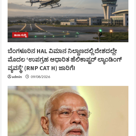
ತಾಜಾ ಸುದ್ದಿ
ಬೆಂಗಳೂರಿನ HAL ವಿಮಾನ ನಿಲ್ದಾಣದಲ್ಲಿ ದೇಶದಲ್ಲೇ
ಮೊದಲ ‘ಉಪಗ್ರಹ ಆಧಾರಿತ ಹೆಲಿಕಾಪ್ಟರ್ ಲ್ಯಾಂಡಿಂಗ್
ವ್ಯವಸ್ಥೆ’ (RNP CAT H) ಜಾರಿಗೆ!
admin
09/08/2026