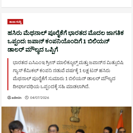
ತಾಜಾ ಸುದ್ದಿ
ಹಸಿರು ಮೆಥನಾಲ್ ಪೂರೈಕೆಗೆ ಭಾರತದ ಮೊದಲ ಜಾಗತಿಕ
ಒಪ್ಪಂದ: ಜಪಾನ್ ಕಂಪನಿಯೊಂದಿಗೆ 1 ಬಿಲಿಯನ್
ಡಾಲರ್ ಮೌಲ್ಯದ ಒಪ್ಪಿಗೆ
ಭಾರತದ ಎಸಿಎಂಇ ಗ್ರೀನ್ ಮಾಲಿಕ್ಯೂಲ್ಸ್ ಮತ್ತು ಜಪಾನ್‌ನ ಮಿತ್ಸುಬಿಷಿ
ಗ್ಯಾಸ್ ಕೆಮಿಕಲ್ ಕಂಪನಿ ನಡುವೆ ವರ್ಷಕ್ಕೆ 1 ಲಕ್ಷ ಟನ್ ಹಸಿರು
ಮೆಥನಾಲ್ ಪೂರೈಕೆಗೆ ಸುಮಾರು 1 ಬಿಲಿಯನ್ ಡಾಲರ್ ಮೌಲ್ಯದ
ದೀರ್ಘಾವಧಿಯ ಒಪ್ಪಂದಕ್ಕೆ ಸಹಿ ಮಾಡಲಾಗಿದೆ.
admin
04/07/2026