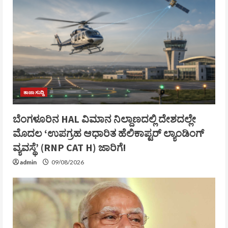
ತಾಜಾ ಸುದ್ದಿ
ಬೆಂಗಳೂರಿನ HAL ವಿಮಾನ ನಿಲ್ದಾಣದಲ್ಲಿ ದೇಶದಲ್ಲೇ
ಮೊದಲ ‘ಉಪಗ್ರಹ ಆಧಾರಿತ ಹೆಲಿಕಾಪ್ಟರ್ ಲ್ಯಾಂಡಿಂಗ್
ವ್ಯವಸ್ಥೆ’ (RNP CAT H) ಜಾರಿಗೆ!
admin
09/08/2026