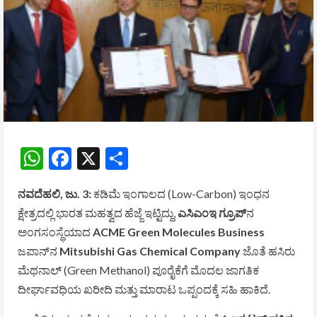
WhatsApp
Facebook
X
Share
ನವದೆಹಲಿ, ಜು. 3:
ಕಡಿಮೆ ಇಂಗಾಲದ (Low-Carbon) ಇಂಧನ
ಕ್ಷೇತ್ರದಲ್ಲಿ ಭಾರತ ಮಹತ್ವದ ಹೆಜ್ಜೆ ಇಟ್ಟಿದ್ದು,
ಎಸಿಎಂಇ ಗ್ರೂಪ್
ನ
ಅಂಗಸಂಸ್ಥೆಯಾದ
ACME Green Molecules Business
ಜಪಾನ್‌ನ
Mitsubishi Gas Chemical Company
ಜೊತೆ ಹಸಿರು
ಮೆಥನಾಲ್ (Green Methanol) ಪೂರೈಕೆಗೆ ಮೊದಲ ಜಾಗತಿಕ
ದೀರ್ಘಾವಧಿಯ ಖರೀದಿ ಮತ್ತು ಮಾರಾಟ ಒಪ್ಪಂದಕ್ಕೆ ಸಹಿ ಹಾಕಿದೆ.