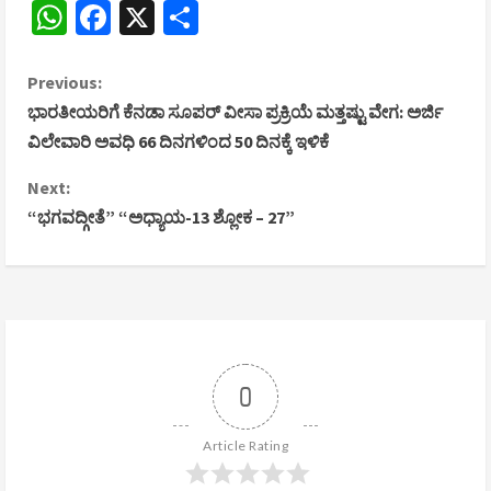
WhatsApp
Facebook
X
Share
C
Previous:
ಭಾರತೀಯರಿಗೆ ಕೆನಡಾ ಸೂಪರ್ ವೀಸಾ ಪ್ರಕ್ರಿಯೆ ಮತ್ತಷ್ಟು ವೇಗ: ಅರ್ಜಿ
o
ವಿಲೇವಾರಿ ಅವಧಿ 66 ದಿನಗಳಿಂದ 50 ದಿನಕ್ಕೆ ಇಳಿಕೆ
n
Next:
“ಭಗವದ್ಗೀತೆ” “ಅಧ್ಯಾಯ-13 ಶ್ಲೋಕ – 27”
t
i
n
u
0
e
R
Article Rating