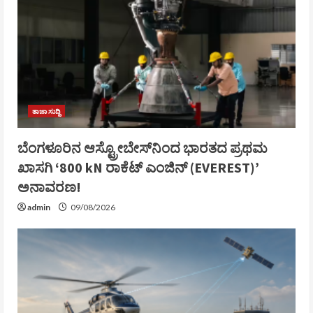
ತಾಜಾ ಸುದ್ದಿ
ಬೆಂಗಳೂರಿನ ಆಸ್ಟ್ರೋಬೇಸ್‌ನಿಂದ ಭಾರತದ ಪ್ರಥಮ
ಖಾಸಗಿ ‘800 kN ರಾಕೆಟ್ ಎಂಜಿನ್ (EVEREST)’
ಅನಾವರಣ!
admin
09/08/2026