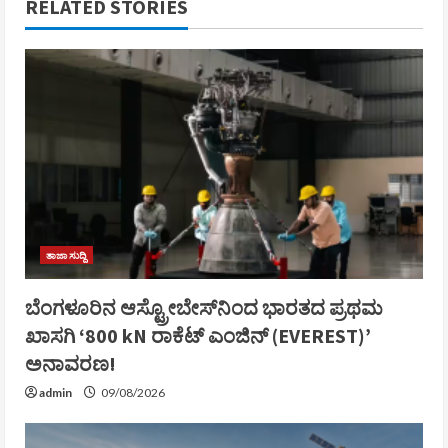
RELATED STORIES
ತಾಜಾ ಸುದ್ದಿ
ಬೆಂಗಳೂರಿನ ಆಸ್ಟ್ರೋಬೇಸ್‌ನಿಂದ ಭಾರತದ ಪ್ರಥಮ
ಖಾಸಗಿ ‘800 kN ರಾಕೆಟ್ ಎಂಜಿನ್ (EVEREST)’
ಅನಾವರಣ!
admin
09/08/2026