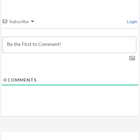
e
a
Subscribe
Login
d
i
n
g
0
COMMENTS