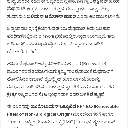
ಜುಲೈ 3ರಂದು ನಡೆದ ಈ ಒಪ್ಪಂದದ ಪ್ರಕಾರ, ವರ್ಷಕ್ಕೆ
1 ಲಕ್ಷ ಟನ್ ಹಸಿರು
ಮೆಥನಾಲ್
ಪೂರೈಕೆ ಮಾಡಲಾಗುತ್ತದೆ. ಈ ಒಪ್ಪಂದದ ಒಟ್ಟು ಮೌಲ್ಯ
ಸುಮಾರು
1 ಬಿಲಿಯನ್ ಅಮೆರಿಕನ್ ಡಾಲರ್
ಎಂದು ಅಂದಾಜಿಸಲಾಗಿದೆ.
ಒಪ್ಪಂದದಡಿ ಪೂರೈಕೆಯಾಗುವ ಹಸಿರು ಮೆಥನಾಲ್ ಅನ್ನು ಒಡಿಶಾದ
ಪರದೀಪ್
‌ನಲ್ಲಿರುವ ಎಸಿಎಂಇ ಘಟಕದಲ್ಲಿ ಉತ್ಪಾದಿಸಲಾಗುತ್ತದೆ. ಇದು
ಒಡಿಶಾದಲ್ಲಿ ಎಸಿಎಂಇ ಸಂಸ್ಥೆಯ ಮೂರನೇ ಪ್ರಮುಖ ಹೂಡಿಕೆ
ಯೋಜನೆಯಾಗಿದೆ.
ಹಸಿರು ಮೆಥನಾಲ್ ಅನ್ನು ನವೀಕರಿಸಬಹುದಾದ (Renewable)
ಮೂಲಗಳಿಂದ ತಯಾರಿಸಲಾಗುತ್ತಿದ್ದು, ಸಾಂಪ್ರದಾಯಿಕ ಮೆಥನಾಲ್‌ಗೆ
ಹೋಲಿಸಿದರೆ ಕಾರ್ಬನ್ ಡೈಆಕ್ಸೈಡ್ ಹೊರಸೂಸುವಿಕೆಯನ್ನು
ಗಮನಾರ್ಹವಾಗಿ ಕಡಿಮೆ ಮಾಡುತ್ತದೆ. ಕೈಗಾರಿಕೆ ಹಾಗೂ ಸಾಗರ ಸಾರಿಗೆ
ಕ್ಷೇತ್ರಗಳಲ್ಲಿ ಪರಿಸರ ಸ್ನೇಹಿ ಇಂಧನವಾಗಿ ಇದರ ಬಳಕೆ ಹೆಚ್ಚುತ್ತಿದೆ.
ಈ ಇಂಧನವು
ಯುರೋಪಿಯನ್ ಒಕ್ಕೂಟದ RFNBO (Renewable
Fuels of Non-Biological Origin)
ಮಾನದಂಡಗಳಿಗೆ ಹಾಗೂ
**ಅಂತರರಾಷ್ಟ್ರೀಯ ಸಾಗರ ಸಂಸ್ಥೆ (IMO)**ಯ ಭವಿಷ್ಯದ ಕಾರ್ಬನ್