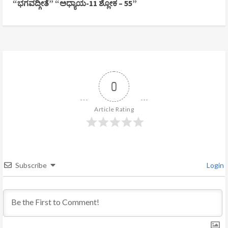
“ಭಗವದ್ಗೀತೆ” “ಅಧ್ಯಾಯ-11 ಶ್ಲೋಕ – 55”
i
n
u
e
0
R
Article Rating
e
a
d
Subscribe
Login
i
n