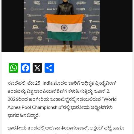
WhatsApp
Facebook
X
Share
ನವದೆಹಲಿ, ಮೇ 25:
India
ಮೊದಲ ಬಾರಿಗೆ ಅಧಿಕೃತ ಫ್ರೀಡೈವಿಂಗ್
ತಂಡವನ್ನು ವಿಶ್ವ ಚಾಂಪಿಯನ್‌ಶಿಪ್‌ಗೆ ಕಳುಹಿಸುತ್ತಿದ್ದು, ಜೂನ್ 2,
2026ರಿಂದ ಹಂಗೇರಿಯ ಬುಡಾಪೆಸ್ಟ್‌ನಲ್ಲಿ ನಡೆಯಲಿರುವ “World
Apnea Pool Championship”ನಲ್ಲಿ ಭಾರತೀಯ ಅಥ್ಲೀಟ್‌ಗಳು
ಭಾಗವಹಿಸಲಿದ್ದಾರೆ.
ಭಾರತೀಯ ತಂಡದಲ್ಲಿ
ಅರ್ಚನಾ ತಿಯಾಗರಾಜನ್
,
ಅಕ್ಷಯ್ ಥಟ್ಟೆ
ಹಾಗೂ