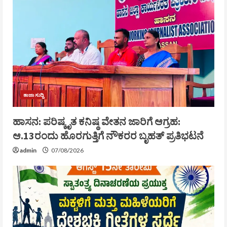
ತಾಜಾ ಸುದ್ದಿ
ಹಾಸನ: ಪರಿಷ್ಕೃತ ಕನಿಷ್ಠ ವೇತನ ಜಾರಿಗೆ ಆಗ್ರಹ:
ಆ.13ರಂದು ಹೊರಗುತ್ತಿಗೆ ನೌಕರರ ಬೃಹತ್ ಪ್ರತಿಭಟನೆ
admin
07/08/2026