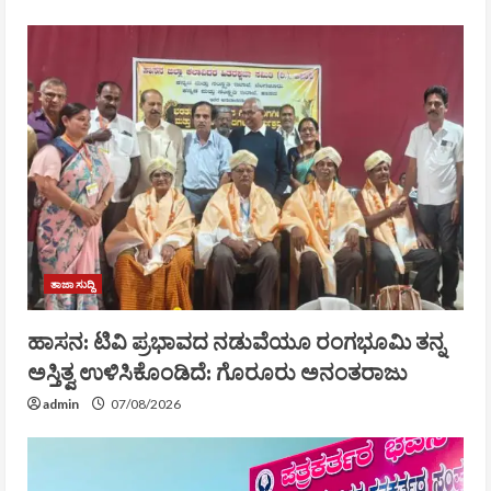
ತಾಜಾ ಸುದ್ದಿ
ಹಾಸನ: ಟಿವಿ ಪ್ರಭಾವದ ನಡುವೆಯೂ ರಂಗಭೂಮಿ ತನ್ನ
ಅಸ್ತಿತ್ವ ಉಳಿಸಿಕೊಂಡಿದೆ: ಗೊರೂರು ಅನಂತರಾಜು
admin
07/08/2026