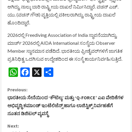
ಆಗಿದ್ದು, ನಾಲ್ಕು ಬಾರಿ ರಾಷ್ಟ್ರೀಯ ದಾಖಲೆ ನಿರ್ಮಿಸಿದ್ದಾರೆ. ವಚನ್ ಎಚ್.
ಯು. (ವಚನ್ ಗೌಡ) ವೃತ್ತಿಯಲ್ಲಿ ವಕೀಲರಾಗಿದ್ದು, ರಾಷ್ಟ್ರೀಯ ದಾಖಲೆ
ಹೊಂದಿದ್ದಾರೆ.
2026ರಲ್ಲಿ
Freediving Association of India
ಸ್ಥಾಪನೆಯಾಗಿದ್ದು,
ಮಾರ್ಚ್ 2026ರಲ್ಲಿ AIDA International ಸಂಸ್ಥೆಯ Observer
Member ಸ್ಥಾನಮಾನ ಪಡೆದಿದೆ. ಭಾರತೀಯ ಫ್ರೀಡೈವರ್‌ಗಳಿಗೆ ಜಾಗತಿಕ
ಪ್ರತಿನಿಧಿತ್ವ ಒದಗಿಸುವ ಉದ್ದೇಶದಿಂದ ಈ ಸಂಸ್ಥೆ ಕಾರ್ಯನಿರ್ವಹಿಸುತ್ತಿದೆ.
WhatsApp
Facebook
X
Share
C
Previous:
ಭಾರತೀಯ ಸೇನೆಯಿಂದ ‘ಕೌಟಿಲ್ಯ’ ಮತ್ತು ‘Q-FORCE’ ಎಐ ವೇದಿಕೆಗಳ
o
ಅಭಿವೃದ್ಧಿ ಕಮಾಂಡ್ ಇಂಟೆಲಿಜೆನ್ಸ್ ಹಾಗೂ ಲಾಜಿಸ್ಟಿಕ್ಸ್ ನಿರ್ವಹಣೆಗೆ
ನೂತನ ಡಿಜಿಟಲ್ ವ್ಯವಸ್ಥೆ
n
Next:
t