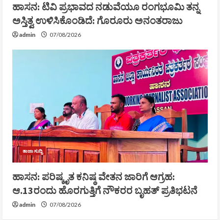
ಹಾಸನ: ಟಿವಿ ಪ್ರಭಾವದ ನಡುವೆಯೂ ರಂಗಭೂಮಿ ತನ್ನ
ಅಸ್ತಿತ್ವ ಉಳಿಸಿಕೊಂಡಿದೆ: ಗೊರೂರು ಅನಂತರಾಜು
admin
07/08/2026
ತಾಜಾ ಸುದ್ದಿ
ಹಾಸನ: ಪರಿಷ್ಕೃತ ಕನಿಷ್ಠ ವೇತನ ಜಾರಿಗೆ ಆಗ್ರಹ:
ಆ.13ರಂದು ಹೊರಗುತ್ತಿಗೆ ನೌಕರರ ಬೃಹತ್ ಪ್ರತಿಭಟನೆ
admin
07/08/2026