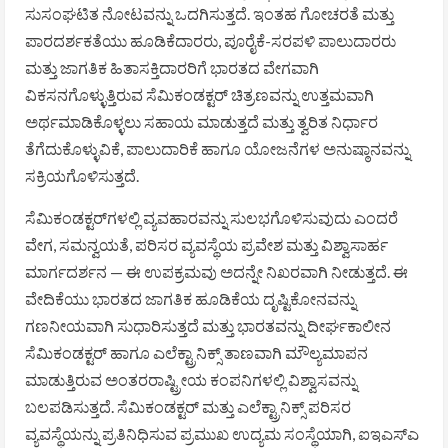
ಸುಸಂಘಟಿತ ನೋಟವನ್ನು ಒದಗಿಸುತ್ತದೆ. ಇಂತಹ ಗೋಚರತೆ ಮತ್ತು
ಪಾರದರ್ಶಕತೆಯು ಹೂಡಿಕೆದಾರರು, ಪೂರೈಕೆ-ಸರಪಳಿ ಪಾಲುದಾರರು
ಮತ್ತು ಜಾಗತಿಕ ಹಿತಾಸಕ್ತಿದಾರರಿಗೆ ಭಾರತದ ವೇಗವಾಗಿ
ವಿಕಸನಗೊಳ್ಳುತ್ತಿರುವ ಸೆಮಿಕಂಡಕ್ಟರ್ ಚಿತ್ರಣವನ್ನು ಉತ್ತಮವಾಗಿ
ಅರ್ಥಮಾಡಿಕೊಳ್ಳಲು ಸಹಾಯ ಮಾಡುತ್ತದೆ ಮತ್ತು ತ್ವರಿತ ನಿರ್ಧಾರ
ತೆಗೆದುಕೊಳ್ಳುವಿಕೆ, ಪಾಲುದಾರಿಕೆ ಹಾಗೂ ಯೋಜನೆಗಳ ಅನುಷ್ಠಾನವನ್ನು
ಸಕ್ರಿಯಗೊಳಿಸುತ್ತದೆ.
ಸೆಮಿಕಂಡಕ್ಟರ್‌ಗಳಲ್ಲಿ ವ್ಯವಹಾರವನ್ನು ಸುಲಭಗೊಳಿಸುವುದು ಎಂದರೆ
ವೇಗ, ಸಮನ್ವಯತೆ, ಪರಿಸರ ವ್ಯವಸ್ಥೆಯ ಪ್ರವೇಶ ಮತ್ತು ವಿಶ್ವಾಸಾರ್ಹ
ಮಾರ್ಗದರ್ಶನ — ಈ ಉಪಕ್ರಮವು ಅದನ್ನೇ ನಿಖರವಾಗಿ ನೀಡುತ್ತದೆ. ಈ
ವೇದಿಕೆಯು ಭಾರತದ ಜಾಗತಿಕ ಹೂಡಿಕೆಯ ದೃಷ್ಟಿಕೋನವನ್ನು
ಗಣನೀಯವಾಗಿ ಸುಧಾರಿಸುತ್ತದೆ ಮತ್ತು ಭಾರತವನ್ನು ದೀರ್ಘಕಾಲೀನ
ಸೆಮಿಕಂಡಕ್ಟರ್ ಹಾಗೂ ಎಲೆಕ್ಟ್ರಾನಿಕ್ಸ್ ತಾಣವಾಗಿ ಮೌಲ್ಯಮಾಪನ
ಮಾಡುತ್ತಿರುವ ಅಂತರರಾಷ್ಟ್ರೀಯ ಕಂಪನಿಗಳಲ್ಲಿ ವಿಶ್ವಾಸವನ್ನು
ಬಲಪಡಿಸುತ್ತದೆ. ಸೆಮಿಕಂಡಕ್ಟರ್ ಮತ್ತು ಎಲೆಕ್ಟ್ರಾನಿಕ್ಸ್ ಪರಿಸರ
ವ್ಯವಸ್ಥೆಯನ್ನು ಪ್ರತಿನಿಧಿಸುವ ಪ್ರಮುಖ ಉದ್ಯಮ ಸಂಸ್ಥೆಯಾಗಿ, ಐಇಎಸ್ಎ