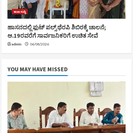
ತಾಜಾ ಸುದ್ದಿ
ಹಾಸನದಲ್ಲಿ ಫುಟ್ ಪಲ್ಸ್ ಥೆರಪಿ ಶಿಬಿರಕ್ಕೆ ಚಾಲನೆ;
ಆ.19ರವರೆಗೆ ಸಾರ್ವಜನಿಕರಿಗೆ ಉಚಿತ ಸೇವೆ
admin
06/08/2026
YOU MAY HAVE MISSED