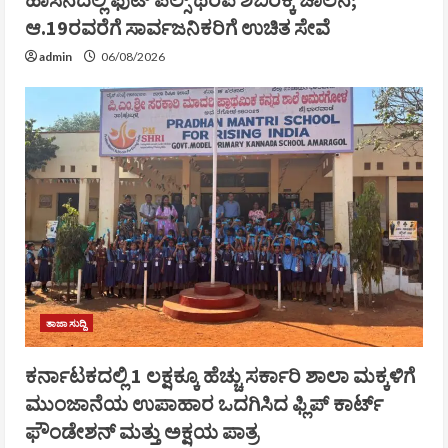
ಆ.19ರವರೆಗೆ ಸಾರ್ವಜನಿಕರಿಗೆ ಉಚಿತ ಸೇವೆ
admin
06/08/2026
ತಾಜಾ ಸುದ್ದಿ
ಕರ್ನಾಟಕದಲ್ಲಿ 1 ಲಕ್ಷಕ್ಕೂ ಹೆಚ್ಚು ಸರ್ಕಾರಿ ಶಾಲಾ ಮಕ್ಕಳಿಗೆ
ಮುಂಜಾನೆಯ ಉಪಾಹಾರ ಒದಗಿಸಿದ ಫ್ಲಿಪ್‌ ಕಾರ್ಟ್
ಫೌಂಡೇಶನ್ ಮತ್ತು ಅಕ್ಷಯ ಪಾತ್ರ