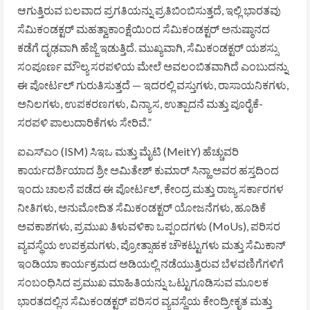
ಆಗುತ್ತಿರುವ ಬಲವಾದ ಪ್ರಗತಿಯನ್ನು ಪ್ರತಿಬಿಂಬಿಸುತ್ತದೆ, ಇಲ್ಲಿ ಭಾರತವು
ಸೆಮಿಕಂಡಕ್ಟರ್ ಮಹತ್ವಾಕಾಂಕ್ಷೆಯಿಂದ ಸೆಮಿಕಂಡಕ್ಟರ್ ಅನುಷ್ಠಾನದ
ಕಡೆಗೆ ದೃಢವಾಗಿ ಹೆಜ್ಜೆ ಇಡುತ್ತಿದೆ. ಮುಖ್ಯವಾಗಿ, ಸೆಮಿಕಂಡಕ್ಟರ್ ಯಶಸ್ಸು
ಸಂಪೂರ್ಣ ಮೌಲ್ಯ ಸರಪಳಿಯ ಮೇಲೆ ಅವಲಂಬಿತವಾಗಿದೆ ಎಂಬುದನ್ನು
ಈ ಪೋರ್ಟಲ್ ಗುರುತಿಸುತ್ತದೆ — ಇದರಲ್ಲಿ ವಸ್ತುಗಳು, ರಾಸಾಯನಿಕಗಳು,
ಅನಿಲಗಳು, ಉಪಕರಣಗಳು, ವಿನ್ಯಾಸ, ಉತ್ಪಾದನೆ ಮತ್ತು ಪೂರೈಕೆ-
ಸರಪಳಿ ಪಾಲುದಾರಿಕೆಗಳು ಸೇರಿವೆ.”
ಐಎಸ್ಎಂ (ISM) ಸಿಇಒ ಮತ್ತು ಮೈಟಿ (MeitY) ಹೆಚ್ಚುವರಿ
ಕಾರ್ಯದರ್ಶಿಯಾದ ಶ್ರೀ ಅಮಿತೇಶ್ ಕುಮಾರ್ ಸಿನ್ಹಾ ಅವರ ಹಸ್ತದಿಂದ
ಇಂದು ಚಾಲನೆ ಪಡೆದ ಈ ಪೋರ್ಟಲ್, ಕೇಂದ್ರ ಮತ್ತು ರಾಜ್ಯ ಸರ್ಕಾರಗಳ
ನೀತಿಗಳು, ಅನುಮೋದಿತ ಸೆಮಿಕಂಡಕ್ಟರ್ ಯೋಜನೆಗಳು, ಹೂಡಿಕೆ
ಅವಕಾಶಗಳು, ಪ್ರಮುಖ ತಿಳುವಳಿಕಾ ಒಪ್ಪಂದಗಳು (MoUs), ಪರಿಸರ
ವ್ಯವಸ್ಥೆಯ ಉಪಕ್ರಮಗಳು, ಪ್ರೋತ್ಸಾಹಕ ಚೌಕಟ್ಟುಗಳು ಮತ್ತು ಸೆಮಿಕಾನ್
ಇಂಡಿಯಾ ಕಾರ್ಯಕ್ರಮದ ಅಡಿಯಲ್ಲಿ ನಡೆಯುತ್ತಿರುವ ಬೆಳವಣಿಗೆಗಳಿಗೆ
ಸಂಬಂಧಿಸಿದ ಪ್ರಮುಖ ಮಾಹಿತಿಯನ್ನು ಒಟ್ಟುಗೂಡಿಸುವ ಮೂಲಕ
ಭಾರತದಲ್ಲಿನ ಸೆಮಿಕಂಡಕ್ಟರ್ ಪರಿಸರ ವ್ಯವಸ್ಥೆಯ ಕೇಂದ್ರೀಕೃತ ಮತ್ತು