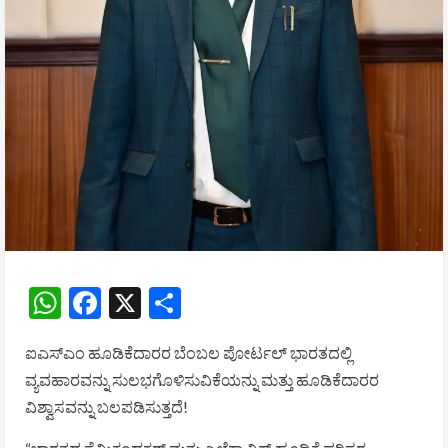
WhatsApp
Facebook
X
Share
ಐಎಸ್ಎಂ ಹೂಡಿಕೆದಾರರ ಬೆಂಬಲ ಪೋರ್ಟಲ್ ಭಾರತದಲ್ಲಿ
ವ್ಯವಹಾರವನ್ನು ಸುಲಭಗೊಳಿಸುವಿಕೆಯನ್ನು ಮತ್ತು ಹೂಡಿಕೆದಾರರ
ವಿಶ್ವಾಸವನ್ನು ಬಲಪಡಿಸುತ್ತದೆ!