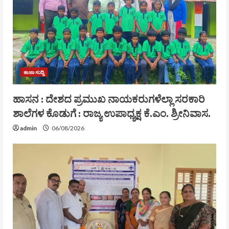
ತಾಜಾ ಸುದ್ದಿ
ಹಾಸನ : ದೇಶದ ಪ್ರಮುಖ ನಾಯಕರುಗಳೆಲ್ಲಾ ಸರಕಾರಿ
ಶಾಲೆಗಳ ಕೊಡುಗೆ : ರಾಜ್ಯ ಉಪಾಧ್ಯಕ್ಷ ಕೆ.ಎಂ. ಶ್ರೀನಿವಾಸ.
admin
06/08/2026