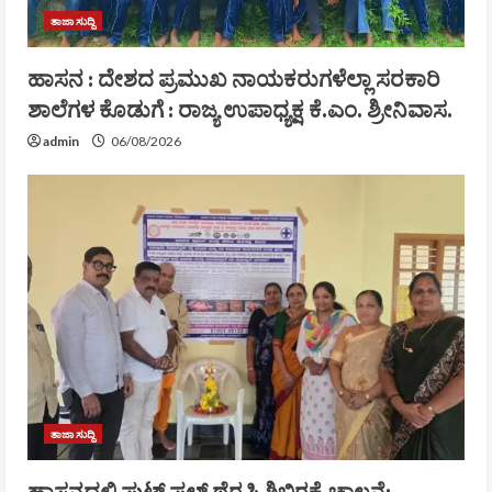
ತಾಜಾ ಸುದ್ದಿ
ಹಾಸನ : ದೇಶದ ಪ್ರಮುಖ ನಾಯಕರುಗಳೆಲ್ಲಾ ಸರಕಾರಿ
ಶಾಲೆಗಳ ಕೊಡುಗೆ : ರಾಜ್ಯ ಉಪಾಧ್ಯಕ್ಷ ಕೆ.ಎಂ. ಶ್ರೀನಿವಾಸ.
admin
06/08/2026
ತಾಜಾ ಸುದ್ದಿ
ಹಾಸನದಲ್ಲಿ ಫುಟ್ ಪಲ್ಸ್ ಥೆರಪಿ ಶಿಬಿರಕ್ಕೆ ಚಾಲನೆ;