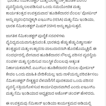
“ಭಾರತದ ಸೆಮಿಕಂಡಕ್ಟರ್ ಮತ್ತು ಎಲೆಕ್ಟ್ರಾನಿಕ್ಸ್ ಹೂಡಿಕೆ ಪರಿಸರ
ವ್ಯವಸ್ಥೆಯನ್ನು ಬಲಪಡಿಸುವ ಒಂದು ಸಮಯೋಚಿತ ಮತ್ತು
ಕಾರ್ಯತಂತ್ರದ ಉಪಕ್ರಮವಾದ ‘ಹೂಡಿಕೆದಾರರ ಬೆಂಬಲ’ ಪೋರ್ಟಲ್
ಅನ್ನು ಪ್ರಾರಂಭಿಸಿದ್ದಕ್ಕಾಗಿ ಐಇಎಸ್ಎ (IESA) ಮತ್ತು ಸೆಮಿ ಇಂಡಿಯಾ,
ಭಾರತ ಸೆಮಿಕಂಡಕ್ಟರ್ ಮಿಷನ್ (ISM) ಅನ್ನು ಶ್ಲಾಘಿಸುತ್ತವೆ.
ಜಾಗತಿಕ ಸೆಮಿಕಂಡಕ್ಟರ್ ಪೂರೈಕೆ ಸರಪಳಿಗಳು
ವೈವಿಧ್ಯಮಯವಾಗುತ್ತಿರುವಂತೆ, ಭಾರತವು ಹೆಚ್ಚು ಹೆಚ್ಚು ವಿಶ್ವಾಸಾರ್ಹ
ತಂತ್ರಜ್ಞಾನ ಮತ್ತು ಉತ್ಪಾದನಾ ಪಾಲುದಾರನಾಗಿ ಹೊರಹೊಮ್ಮುತ್ತಿದೆ. ಈ
ಸಂದರ್ಭದಲ್ಲಿ, ವೇಗವಾದ ಹೂಡಿಕೆದಾರರ ಸೌಲಭ್ಯ, ಪರಿಸರ ವ್ಯವಸ್ಥೆಯ
ಸಂಪರ್ಕ ಮತ್ತು ಸ್ಪಂದಿಸುವ ಸಾಂಸ್ಥಿಕ ಬೆಂಬಲವು ಅತ್ಯಂತ
ನಿರ್ಣಾಯಕವಾಗಿದೆ. ಐಎಸ್ಎಂ ಹೂಡಿಕೆದಾರರ ಬೆಂಬಲ ಪೋರ್ಟಲ್
ಕೇವಲ ಒಂದು ಮಾಹಿತಿ ವೇದಿಕೆಯಲ್ಲ; ಇದು ನಾಳೆಯನ್ನು ಪರಿವರ್ತಿಸಲು
ಸೆಮಿಕಂಡಕ್ಟರ್ ನೇತೃತ್ವದ ಬೆಳವಣಿಗೆಗೆ ಪೂರಕವಾದ ಒಂದು ಪರಿಸರ
ವ್ಯವಸ್ಥೆ-ಸಕ್ರಿಯಗೊಳಿಸುವ ಕಾರ್ಯವಿಧಾನವಾಗಿದೆ ಎಂದು ಐಇಎಸ್ಎ
ಮತ್ತು ಸೆಮಿ ಇಂಡಿಯಾದ ಅಧ್ಯಕ್ಷರಾದ ಅಶೋಕ್ ಚಂದಕ್ ಹೇಳಿದರು.
ಈ ಉಪಕ್ರಮವು ಸೆಮಿಕಾನ್ ಇಂಡಿಯಾ ಕಾರ್ಯಕ್ರಮದ ಅಡಿಯಲ್ಲಿ