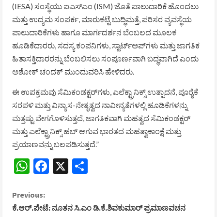
(IESA) ಸಂಸ್ಥೆಯು ಐಎಸ್ಎಂ (ISM) ಜೊತೆ ಪಾಲುದಾರಿಕೆ ಹೊಂದಲು
ಮತ್ತು ಉದ್ಯಮ ಸಂಪರ್ಕ, ಮಾರುಕಟ್ಟೆ ಬುದ್ಧಿಮತ್ತೆ, ಪರಿಸರ ವ್ಯವಸ್ಥೆಯ
ಪಾಲುದಾರಿಕೆಗಳು ಹಾಗೂ ಮಾರ್ಗದರ್ಶನ ಬೆಂಬಲದ ಮೂಲಕ
ಹೂಡಿಕೆದಾರರು, ಸದಸ್ಯ ಕಂಪನಿಗಳು, ಸ್ಟಾರ್ಟ್‌ಅಪ್‌ಗಳು ಮತ್ತು ಜಾಗತಿಕ
ಹಿತಾಸಕ್ತಿದಾರರನ್ನು ಬೆಂಬಲಿಸಲು ಸಂಪೂರ್ಣವಾಗಿ ಬದ್ಧವಾಗಿದೆ ಎಂದು
ಅಶೋಕ್ ಚಂದಕ್ ಮುಂದುವರಿಸಿ ಹೇಳಿದರು.
ಈ ಉಪಕ್ರಮವು ಸೆಮಿಕಂಡಕ್ಟರ್‌ಗಳು, ಎಲೆಕ್ಟ್ರಾನಿಕ್ಸ್ ಉತ್ಪಾದನೆ, ಪೂರೈಕೆ
ಸರಪಳಿ ಮತ್ತು ವಿನ್ಯಾಸ-ನೇತೃತ್ವದ ನಾವೀನ್ಯತೆಗಳಲ್ಲಿ ಹೂಡಿಕೆಗಳನ್ನು
ಮತ್ತಷ್ಟು ವೇಗಗೊಳಿಸುತ್ತದೆ, ಜಾಗತಿಕವಾಗಿ ಮಹತ್ವದ ಸೆಮಿಕಂಡಕ್ಟರ್
ಮತ್ತು ಎಲೆಕ್ಟ್ರಾನಿಕ್ಸ್ ಹಬ್ ಆಗುವ ಭಾರತದ ಮಹತ್ವಾಕಾಂಕ್ಷೆ ಮತ್ತು
ಪ್ರಯಾಣವನ್ನು ಬಲಪಡಿಸುತ್ತದೆ.”
WhatsApp
Facebook
X
Share
C
Previous:
ಕೆ.ಆರ್.ಪೇಟೆ: ನೂತನ ಸಿ.ಎಂ ಡಿ.ಕೆ.ಶಿವಕುಮಾರ್ ಪ್ರಮಾಣವಚನ