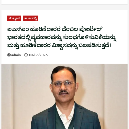
ತಂತ್ರಜ್ಞಾನ
ತಾಜಾ ಸುದ್ದಿ
ಐಎಸ್ಎಂ ಹೂಡಿಕೆದಾರರ ಬೆಂಬಲ ಪೋರ್ಟಲ್
ಭಾರತದಲ್ಲಿ ವ್ಯವಹಾರವನ್ನು ಸುಲಭಗೊಳಿಸುವಿಕೆಯನ್ನು
ಮತ್ತು ಹೂಡಿಕೆದಾರರ ವಿಶ್ವಾಸವನ್ನು ಬಲಪಡಿಸುತ್ತದೆ!
admin
03/06/2026