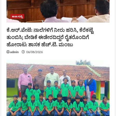
ತಾಜಾ ಸುದ್ದಿ
ಕೆ.ಆರ್.ಪೇಟೆ: ನಾಲೆಗಳಿಗೆ ನೀರು ಹರಿಸಿ, ಕೆರೆಕಟ್ಟೆ
ತುಂಬಿಸಿ; ಬೇಡಿಕೆ ಈಡೇರದಿದ್ದರೆ ರೈತರೊಂದಿಗೆ
ಹೋರಾಟ: ಶಾಸಕ ಹೆಚ್.ಟಿ. ಮಂಜು
admin
06/08/2026