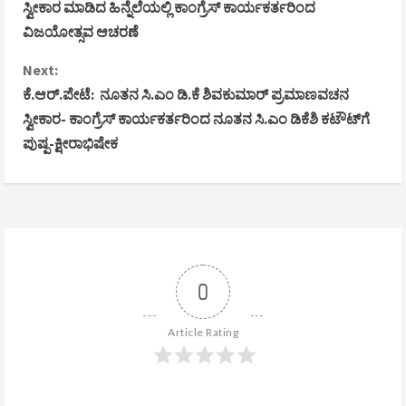
o
ಸ್ವೀಕಾರ ಮಾಡಿದ ಹಿನ್ನೆಲೆಯಲ್ಲಿ ಕಾಂಗ್ರೆಸ್ ಕಾರ್ಯಕರ್ತರಿಂದ
ವಿಜಯೋತ್ಸವ ಆಚರಣೆ
n
Next:
t
ಕೆ.ಆರ್.ಪೇಟೆ: ನೂತನ ಸಿ.ಎಂ ಡಿ.ಕೆ ಶಿವಕುಮಾರ್ ಪ್ರಮಾಣವಚನ
i
ಸ್ವೀಕಾರ- ಕಾಂಗ್ರೆಸ್ ಕಾರ್ಯಕರ್ತರಿಂದ ನೂತನ ಸಿ.ಎಂ ಡಿಕೆಶಿ ಕಟೌಟ್‌ಗೆ
ಪುಷ್ಪ-ಕ್ಷೀರಾಭಿಷೇಕ
n
u
e
R
0
e
Article Rating
a
d