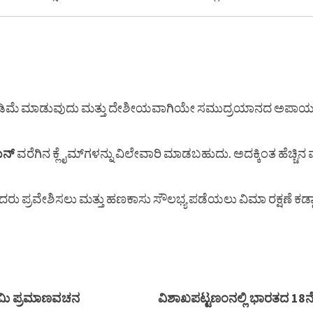
ಡಿಮೆ ಮಾಡುವುದು ಮತ್ತು ದೇಶೀಯವಾಗಿಯೇ ಸಮುದ್ರಯಾನದ ಅಪಾಯಗಳನ
ಯನ್
ವರೆಗಿನ ಕ್ಲೈಮ್‌ಗಳನ್ನು ವಿಲೇವಾರಿ ಮಾಡಬಹುದು. ಅದಕ್ಕಿಂತ ಹೆಚ್ಚಿನ ಮ
ರು ಪ್ರವೇಶಿಸಲು ಮತ್ತು ಹಣಕಾಸು ಸೌಲಭ್ಯ ಪಡೆಯಲು ವಿಮಾ ರಕ್ಷಣೆ ಕಡ್
ವಾಮಿ ಪ್ರಮಾಣವಚನ
ವಿಶಾಖಪಟ್ಟಣಂನಲ್ಲಿ ಭಾರತದ 18ನೇ 