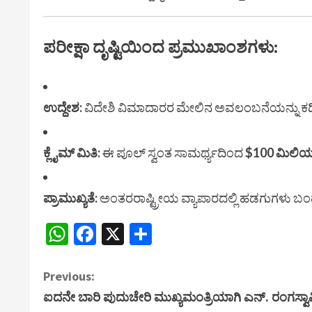
ಪರೀಕ್ಷಾ ದೃಷ್ಟಿಯಿಂದ ಪ್ರಮುಖಾಂಶಗಳು:
ಉದ್ದೇಶ:
ವಿದೇಶಿ ವಿಮಾದಾರರ ಮೇಲಿನ ಅವಲಂಬನೆಯನ್ನು ಕ
ಕ್ಲೈಮ್ ಮಿತಿ:
ಈ ಪೂಲ್ ಸ್ವಂತ ಸಾಮರ್ಥ್ಯದಿಂದ
$100 ಮಿಲಿ
ಪ್ರಾಮುಖ್ಯತೆ:
ಅಂತರರಾಷ್ಟ್ರೀಯ ವ್ಯಾಪಾರದಲ್ಲಿ ಹಡಗುಗಳು ಬಂದ
WhatsApp
Facebook
X
Share
C
Previous:
ಐದನೇ ಬಾರಿ ಪುದುಚೇರಿ ಮುಖ್ಯಮಂತ್ರಿಯಾಗಿ ಎನ್. ರಂಗಸ್
o