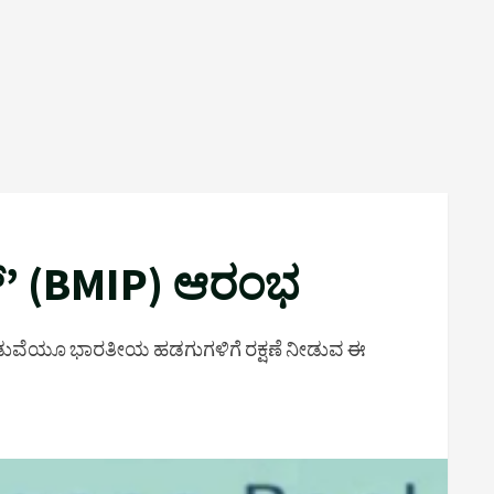
ಲ್’ (BMIP) ಆರಂಭ
ದ ನಡುವೆಯೂ ಭಾರತೀಯ ಹಡಗುಗಳಿಗೆ ರಕ್ಷಣೆ ನೀಡುವ ಈ