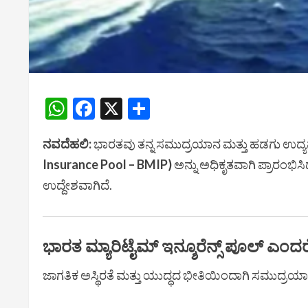
WhatsApp
Facebook
X
Share
ನವದೆಹಲಿ:
ಭಾರತವು ತನ್ನ ಸಮುದ್ರಯಾನ ಮತ್ತು ಹಡಗು ಉದ್ಯಮ
Insurance Pool – BMIP)
ಅನ್ನು ಅಧಿಕೃತವಾಗಿ ಪ್ರಾರಂಭ
ಉದ್ದೇಶವಾಗಿದೆ.
ಭಾರತ ಮ್ಯಾರಿಟೈಮ್ ಇನ್ಶೂರೆನ್ಸ್ ಪೂಲ್ ಎಂದ
ಜಾಗತಿಕ ಅಸ್ಥಿರತೆ ಮತ್ತು ಯುದ್ಧದ ಭೀತಿಯಿಂದಾಗಿ ಸಮುದ್ರಯಾನದ 