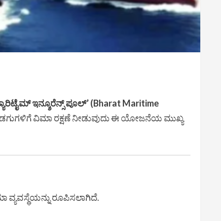
ಾರಿಟೈಮ್ ಇನ್ಶೂರೆನ್ಸ್ ಪೂಲ್’ (Bharat Maritime
 ಹಡಗುಗಳಿಗೆ ವಿಮಾ ರಕ್ಷಣೆ ನೀಡುವುದು ಈ ಯೋಜನೆಯ ಮುಖ್ಯ
ಾ ವ್ಯವಸ್ಥೆಯನ್ನು ರೂಪಿಸಲಾಗಿದೆ.