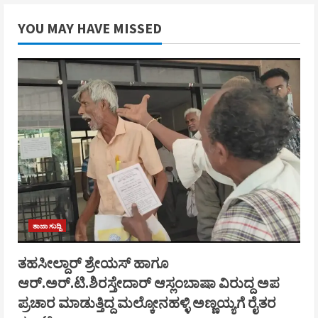
YOU MAY HAVE MISSED
ತಾಜಾ ಸುದ್ದಿ
ತಹಸೀಲ್ದಾರ್ ಶ್ರೇಯಸ್ ಹಾಗೂ
ಆರ್.ಅರ್.ಟಿ.ಶಿರಸ್ತೇದಾರ್ ಆಸ್ಲಂಬಾಷಾ ವಿರುದ್ದ ಅಪ
ಪ್ರಚಾರ ಮಾಡುತ್ತಿದ್ದ ಮಲ್ಕೋನಹಳ್ಳಿ ಅಣ್ಣಯ್ಯಗೆ ರೈತರ