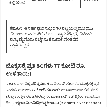
ಜಿಲ್ಲೆಗಳಿಂದ
ಗಮನಿಸಿ:
ಅನರ್ಹ ಫಲಾನುಭವಿಗಳ ಪಟ್ಟಿಯಲ್ಲಿ ರಾಜಧಾನಿ
ಬೆಂಗಳೂರು ನಗರ ಜಿಲ್ಲೆ ಮೊದಲ ಸ್ಥಾನದಲ್ಲಿದ್ದರೆ, ಬೆಳಗಾವಿ
ಮತ್ತು ಮೈಸೂರು ಜಿಲ್ಲೆಗಳು ಕ್ರಮವಾಗಿ ನಂತರದ
ಸ್ಥಾನಗಳಲ್ಲಿವೆ.
ಬೊಕ್ಕಸಕ್ಕೆ ಪ್ರತಿ ತಿಂಗಳು 77 ಕೋಟಿ ರೂ.
ಉಳಿತಾಯ!
ಸರ್ಕಾರದ ಈ ದಿಟ್ಟ ಪರಿಷ್ಕರಣಾ ಕ್ರಮದಿಂದಾಗಿ ಸರ್ಕಾರದ ಬೊಕ್ಕಸಕ್ಕೆ ಪ್ರತಿ
ತಿಂಗಳು ಸುಮಾರು
77 ಕೋಟಿ ರೂಪಾಯಿ
ಉಳಿತಾಯವಾಗಲಿದೆ. ನಕಲಿ
ಮತ್ತು ತಾಂತ್ರಿಕ ಲೋಪಗಳನ್ನು ಸಂಪೂರ್ಣವಾಗಿ ತಡೆಗಟ್ಟಲು ಇಲಾಖೆಯು
ಶೀಘ್ರದಲ್ಲೇ
ಬಯೋಮೆಟ್ರಿಕ್ ದೃಢೀಕರಣ (Biometric Verification)