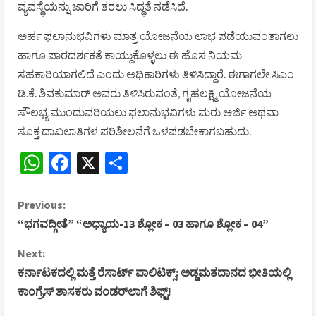
ವ್ಯವಸ್ಥೆಯನ್ನು ಜಾರಿಗೆ ತರಲು ಸಿದ್ಧತೆ ನಡೆಸಿದೆ.
ಅರ್ಹ ಫಲಾನುಭವಿಗಳು ಮಾತ್ರ ಯೋಜನೆಯ ಲಾಭ ಪಡೆಯುವಂತಾಗಲು
ಹಾಗೂ ಪಾರದರ್ಶಕತೆ ಕಾಯ್ದುಕೊಳ್ಳಲು ಈ ಹೊಸ ನಿಯಮ
ಸಹಕಾರಿಯಾಗಲಿದೆ ಎಂದು ಅಧಿಕಾರಿಗಳು ತಿಳಿಸಿದ್ದಾರೆ. ಈಗಾಗಲೇ ಸಿಎಂ
ಡಿ.ಕೆ. ಶಿವಕುಮಾರ್ ಅವರು ತಿಳಿಸಿರುವಂತೆ, ಗೃಹಲಕ್ಷ್ಮಿ ಯೋಜನೆಯ
ಸೌಲಭ್ಯ ಮುಂದುವರಿಯಲು ಫಲಾನುಭವಿಗಳು ಮರು ಅರ್ಜಿ ಅಥವಾ
ಸೂಕ್ತ ದಾಖಲಾತಿಗಳ ಪರಿಶೀಲನೆಗೆ ಒಳಪಡಬೇಕಾಗಬಹುದು.
WhatsApp
Facebook
X
Share
C
Previous:
“ಭಗವದ್ಗೀತೆ” “ಅಧ್ಯಾಯ-13 ಶ್ಲೋಕ – 03 ಹಾಗೂ ಶ್ಲೋಕ – 04”
o
Next:
n
ಕರ್ನಾಟಕದಲ್ಲಿ ಮತ್ತೆ ರೆಸಾರ್ಟ್ ಪಾಲಿಟಿಕ್ಸ್: ಅಡ್ಡಮತದಾನದ ಭೀತಿಯಲ್ಲಿ
ಕಾಂಗ್ರೆಸ್ ಶಾಸಕರು ವಂಡರ್‌ಲಾಗೆ ಶಿಫ್ಟ್!
t