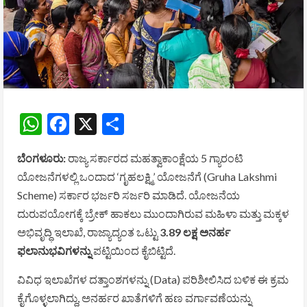
WhatsApp
Facebook
X
Share
ಬೆಂಗಳೂರು:
ರಾಜ್ಯ ಸರ್ಕಾರದ ಮಹತ್ವಾಕಾಂಕ್ಷೆಯ 5 ಗ್ಯಾರಂಟಿ
ಯೋಜನೆಗಳಲ್ಲಿ ಒಂದಾದ ‘ಗೃಹಲಕ್ಷ್ಮಿ’ ಯೋಜನೆಗೆ (Gruha Lakshmi
Scheme) ಸರ್ಕಾರ ಭರ್ಜರಿ ಸರ್ಜರಿ ಮಾಡಿದೆ. ಯೋಜನೆಯ
ದುರುಪಯೋಗಕ್ಕೆ ಬ್ರೇಕ್ ಹಾಕಲು ಮುಂದಾಗಿರುವ ಮಹಿಳಾ ಮತ್ತು ಮಕ್ಕಳ
ಅಭಿವೃದ್ಧಿ ಇಲಾಖೆ, ರಾಜ್ಯಾದ್ಯಂತ ಒಟ್ಟು
3.89 ಲಕ್ಷ ಅನರ್ಹ
ಫಲಾನುಭವಿಗಳನ್ನು
ಪಟ್ಟಿಯಿಂದ ಕೈಬಿಟ್ಟಿದೆ.
ವಿವಿಧ ಇಲಾಖೆಗಳ ದತ್ತಾಂಶಗಳನ್ನು (Data) ಪರಿಶೀಲಿಸಿದ ಬಳಿಕ ಈ ಕ್ರಮ
ಕೈಗೊಳ್ಳಲಾಗಿದ್ದು, ಅನರ್ಹರ ಖಾತೆಗಳಿಗೆ ಹಣ ವರ್ಗಾವಣೆಯನ್ನು