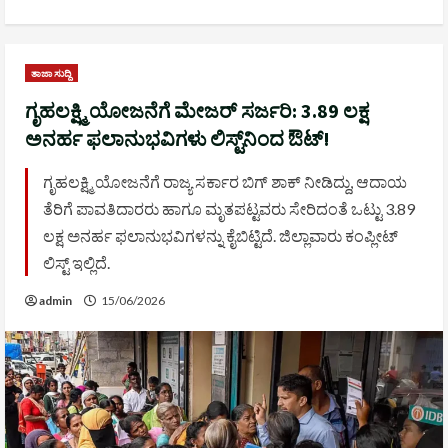
ತಾಜಾ ಸುದ್ದಿ
ಗೃಹಲಕ್ಷ್ಮಿ ಯೋಜನೆಗೆ ಮೇಜರ್ ಸರ್ಜರಿ: 3.89 ಲಕ್ಷ
ಅನರ್ಹ ಫಲಾನುಭವಿಗಳು ಲಿಸ್ಟ್‌ನಿಂದ ಔಟ್!
ಗೃಹಲಕ್ಷ್ಮಿ ಯೋಜನೆಗೆ ರಾಜ್ಯ ಸರ್ಕಾರ ಬಿಗ್ ಶಾಕ್ ನೀಡಿದ್ದು, ಆದಾಯ
ತೆರಿಗೆ ಪಾವತಿದಾರರು ಹಾಗೂ ಮೃತಪಟ್ಟವರು ಸೇರಿದಂತೆ ಒಟ್ಟು 3.89
ಲಕ್ಷ ಅನರ್ಹ ಫಲಾನುಭವಿಗಳನ್ನು ಕೈಬಿಟ್ಟಿದೆ. ಜಿಲ್ಲಾವಾರು ಕಂಪ್ಲೀಟ್
ಲಿಸ್ಟ್ ಇಲ್ಲಿದೆ.
admin
15/06/2026