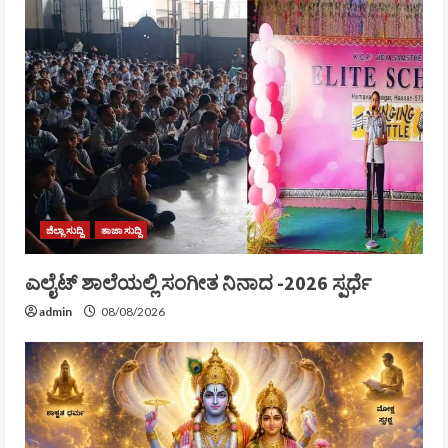
ಜಿಲ್ಲಾ ಸುದ್ದಿ
ತಾಜಾ ಸುದ್ದಿ
ಎಲೈಟ್ ಶಾಲೆಯಲ್ಲಿ ಸಂಗೀತ ನಿನಾದ -2026 ಸ್ಪರ್ಧೆ
admin
08/08/2026