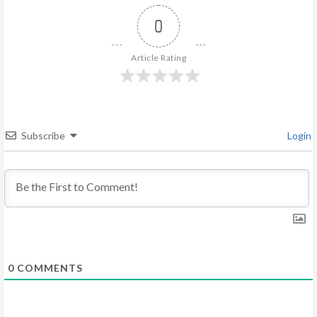
e
0
R
Article Rating
e
a
d
Subscribe
Login
i
n
g
0
COMMENTS