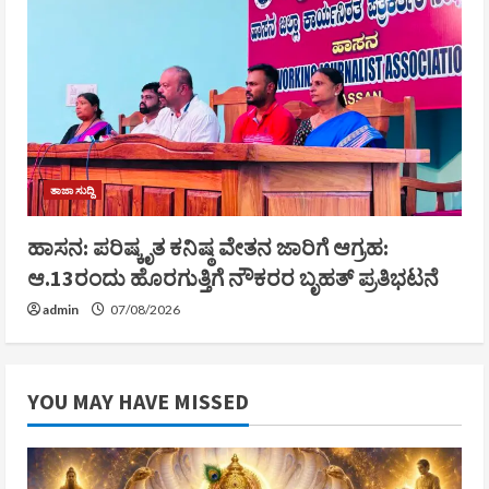
ತಾಜಾ ಸುದ್ದಿ
ಹಾಸನ: ಪರಿಷ್ಕೃತ ಕನಿಷ್ಠ ವೇತನ ಜಾರಿಗೆ ಆಗ್ರಹ:
ಆ.13ರಂದು ಹೊರಗುತ್ತಿಗೆ ನೌಕರರ ಬೃಹತ್ ಪ್ರತಿಭಟನೆ
admin
07/08/2026
YOU MAY HAVE MISSED