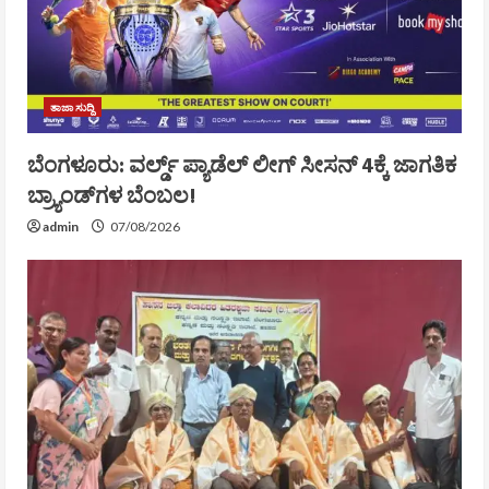
ತಾಜಾ ಸುದ್ದಿ
ಬೆಂಗಳೂರು: ವರ್ಲ್ಡ್ ಪ್ಯಾಡೆಲ್ ಲೀಗ್ ಸೀಸನ್ 4ಕ್ಕೆ ಜಾಗತಿಕ
ಬ್ರ್ಯಾಂಡ್‌ಗಳ ಬೆಂಬಲ!
admin
07/08/2026