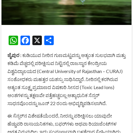
WhatsApp
Facebook
X
Share
ಜೈಪುರ :
ಕುಡಿಯುವ ನೀರಿನ ಗುಣಮಟ್ಟವನ್ನು ಅತ್ಯಂತ ಸುಲಭವಾಗಿ ಮತ್ತು
ಕಡಿಮೆ ವೆಚ್ಚದಲ್ಲಿ ಪರೀಕ್ಷಿಸುವ ನಿಟ್ಟಿನಲ್ಲಿ ರಾಜಸ್ಥಾನ ಕೇಂದ್ರೀಯ
ವಿಶ್ವವಿದ್ಯಾಲಯದ (Central University of Rajasthan – CURAJ)
ಸಂಶೋಧಕರು ಮಹತ್ತರ ಯಶಸ್ಸು ಸಾಧಿಸಿದ್ದಾರೆ. ನೀರಿನಲ್ಲಿ ಕರಗಿರುವ
ಅತ್ಯಂತ ಸೂಕ್ಷ್ಮ ಪ್ರಮಾಣದ ವಿಷಕಾರಿ ಸೀಸದ (Toxic Lead Ions)
ಅಂಶಗಳನ್ನು ತಕ್ಷಣವೇ ಪತ್ತೆಹಚ್ಚಬಲ್ಲ ಅತ್ಯಾಧುನಿಕ ಸೆನ್ಸರ್
ಸಾಧನವೊಂದನ್ನು ಜೂನ್ 22 ರಂದು ಅಭಿವೃದ್ಧಿಪಡಿಸಲಾಗಿದೆ.
ಈ ಸೆನ್ಸರ್‌ನ ವಿಶೇಷತೆಯೆಂದರೆ, ನೀರನ್ನು ಪರೀಕ್ಷಿಸಲು ಯಾವುದೇ
ಹೆಚ್ಚುವರಿ ರಾಸಾಯನಿಕಗಳು, ಬಫರ್‌ಗಳು ಅಥವಾ ರಿಯಾಜೆಂಟ್‌ಗಳ
ಅಗತ್ಯವಿರುವುದಿಲ್ಲ. ಇದು ಸಂಪೂರ್ಣವಾಗಿ ಬಳಕೆದಾರ ಸ್ನೇಹಿಯಾಗಿದ್ದು,