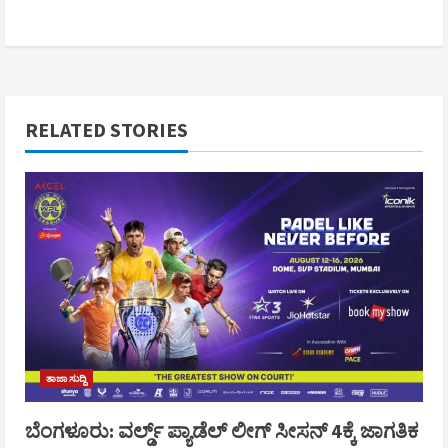
RELATED STORIES
ತಾಜಾ ಸುದ್ದಿ
ಬೆಂಗಳೂರು: ವರ್ಲ್ಡ್ ಪ್ಯಾಡೆಲ್ ಲೀಗ್ ಸೀಸನ್ 4ಕ್ಕೆ ಜಾಗತಿಕ