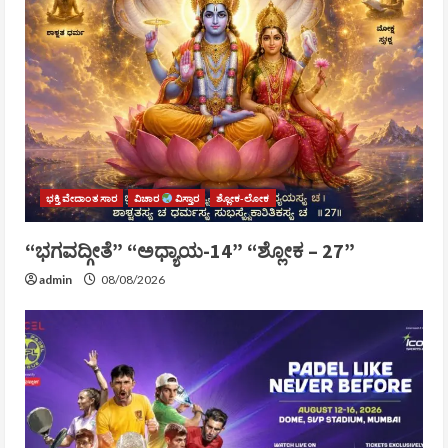
ಭಕ್ತಿ ವೇದಾಂತ ಸಾರ
ವಿಚಾರ
ವಿಸ್ತಾರ
ಶ್ಲೋಕ-ಲೋಕ
“ಭಗವದ್ಗೀತೆ” “ಅಧ್ಯಾಯ-14” “ಶ್ಲೋಕ – 27”
admin
08/08/2026