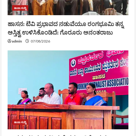
ತಾಜಾ ಸುದ್ದಿ
ಹಾಸನ: ಟಿವಿ ಪ್ರಭಾವದ ನಡುವೆಯೂ ರಂಗಭೂಮಿ ತನ್ನ
ಅಸ್ತಿತ್ವ ಉಳಿಸಿಕೊಂಡಿದೆ: ಗೊರೂರು ಅನಂತರಾಜು
admin
07/08/2026
ತಾಜಾ ಸುದ್ದಿ