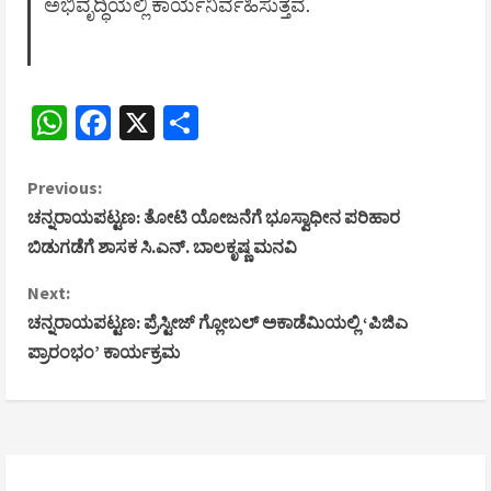
ಅಭಿವೃದ್ಧಿಯಲ್ಲಿ ಕಾರ್ಯನಿರ್ವಹಿಸುತ್ತವೆ.
WhatsApp
Facebook
X
Share
C
Previous:
ಚನ್ನರಾಯಪಟ್ಟಣ: ತೋಟಿ ಯೋಜನೆಗೆ ಭೂಸ್ವಾಧೀನ ಪರಿಹಾರ
o
ಬಿಡುಗಡೆಗೆ ಶಾಸಕ ಸಿ.ಎನ್. ಬಾಲಕೃಷ್ಣ ಮನವಿ
n
Next:
ಚನ್ನರಾಯಪಟ್ಟಣ: ಪ್ರೆಸ್ಟೀಜ್ ಗ್ಲೋಬಲ್ ಅಕಾಡೆಮಿಯಲ್ಲಿ ‘ಪಿಜಿಎ
t
ಪ್ರಾರಂಭಂ’ ಕಾರ್ಯಕ್ರಮ
i
n
u