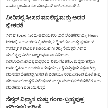
ಸಾಮಾನ್ಯ ಜನರೂ ಸಹ ಸುಲಭವಾಗಿ ಬಳಸಬಹುದಾಗಿದೆ.
ನೀರಿನಲ್ಲಿ ಸೀಸದ ಮಾಲಿನ್ಯ ಮತ್ತು ಅದರ
ಭೀಕರತೆ
ಸೀಸವು (Lead) ಒಂದು ಅಪಾಯಕಾರಿ ಭಾರ ಲೋಹವಾಗಿದ್ದು (Heavy
Metal), ಇದು ಹಳೆಯ ಪೈಪ್‌ಗಳು, ಫಿಟ್ಟಿಂಗ್‌ಗಳು ಮತ್ತು ಪ್ಲಂಬಿಂಗ್
ಸಾಮಗ್ರಿಗಳ ಮೂಲಕ ಕುಡಿಯುವ ನೀರನ್ನು ಸೇರುತ್ತದೆ. ಸೀಸದ
ಮಾಲಿನ್ಯವು ನೀರಿನ ಬಣ್ಣ ಅಥವಾ ವಾಸನೆಯನ್ನು
ಬದಲಾಯಿಸುವುದಿಲ್ಲವಾದ್ದರಿಂದ, ನೀರು ನೋಡಲು ಶುದ್ಧವಾಗಿದ್ದರೂ
ಅದರಲ್ಲಿ ಸೀಸದ ಕಣಗಳು ಇರುವುದನ್ನು ಪತ್ತೆಹಚ್ಚುವುದು ಕಷ್ಟವಾಗಿತ್ತು.
ಮಾನವನ ದೇಹದಲ್ಲಿ ಸೀಸದ ಶೇಖರಣೆಯು ನರಮಂಡಲದ ಮೇಲೆ ತೀವ್ರ
ಪರಿಣಾಮ ಬೀರುತ್ತದೆ. ವಿಶೇಷವಾಗಿ ಮಕ್ಕಳ ಮೆದುಳಿನ ಬೆಳವಣಿಗೆಗೆ ಇದು
ಮಾರಕವಾಗಿ ಪರಿಣಮಿಸುತ್ತದೆ.
ಸೆನ್ಸರ್ ವಿನ್ಯಾಸ ಮತ್ತು ಗಂಗಾ-ಬ್ರಹ್ಮಪುತ್ರ
ನದಿಗಳಲ್ಲಿ ಪರೀಕ್ಷೆ