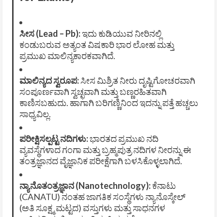
ಸೀಸ (Lead – Pb):
ಇದು ಕುಡಿಯುವ ನೀರಿನಲ್ಲಿ
ಕಂಡುಬರುವ ಅತ್ಯಂತ ವಿಷಕಾರಿ ಭಾರ ಲೋಹ ಮತ್ತು
ಪ್ರಮುಖ ಮಾಲಿನ್ಯಕಾರಕವಾಗಿದೆ.
ಮಾಲಿನ್ಯದ ಸ್ವರೂಪ:
ಸೀಸ ಮಿಶ್ರಿತ ನೀರು ದೃಷ್ಟಿಗೋಚರವಾಗಿ
ಸಂಪೂರ್ಣವಾಗಿ ಸ್ವಚ್ಛವಾಗಿ ಮತ್ತು ಬಣ್ಣರಹಿತವಾಗಿ
ಕಾಣಿಸಬಹುದು. ಹಾಗಾಗಿ ಬರಿಗಣ್ಣಿನಿಂದ ಇದನ್ನು ಪತ್ತೆ ಹಚ್ಚಲು
ಸಾಧ್ಯವಿಲ್ಲ.
ಪರೀಕ್ಷಿಸಲ್ಪಟ್ಟ ನದಿಗಳು:
ಭಾರತದ ಪ್ರಮುಖ ನದಿ
ವ್ಯವಸ್ಥೆಗಳಾದ ಗಂಗಾ ಮತ್ತು ಬ್ರಹ್ಮಪುತ್ರ ನದಿಗಳ ನೀರನ್ನು ಈ
ತಂತ್ರಜ್ಞಾನದ ವೈಜ್ಞಾನಿಕ ಪರೀಕ್ಷೆಗಾಗಿ ಬಳಸಿಕೊಳ್ಳಲಾಗಿದೆ.
ನ್ಯಾನೊತಂತ್ರಜ್ಞಾನ (Nanotechnology):
ಕೆನಾಟು
(CANATU) ನಂತಹ ಜಾಗತಿಕ ಸಂಸ್ಥೆಗಳು ನ್ಯಾನೊಸ್ಕೇಲ್
(ಅತಿ ಸೂಕ್ಷ್ಮ ಮಟ್ಟದ) ವಸ್ತುಗಳು ಮತ್ತು ಸಾಧನಗಳ