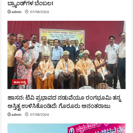
ಬ್ರ್ಯಾಂಡ್‌ಗಳ ಬೆಂಬಲ!
admin
07/08/2026
ತಾಜಾ ಸುದ್ದಿ
ಹಾಸನ: ಟಿವಿ ಪ್ರಭಾವದ ನಡುವೆಯೂ ರಂಗಭೂಮಿ ತನ್ನ
ಅಸ್ತಿತ್ವ ಉಳಿಸಿಕೊಂಡಿದೆ: ಗೊರೂರು ಅನಂತರಾಜು
admin
07/08/2026