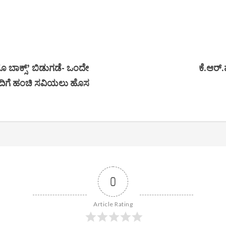
ಬಾಕ್ಸ್’ ಬಿಡುಗಡೆ- ಒಂದೇ
ಕೆ.ಆರ್
ತರೊಂದಿಗೆ ಹಂಚಿ ಸವಿಯಲು ಹೊಸ
0
Article Rating