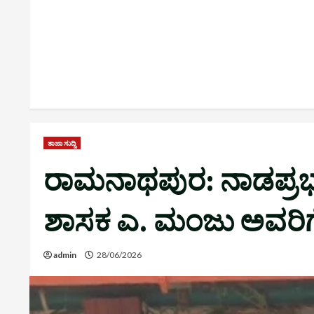
ತಾಜಾ ಸುದ್ದಿ
ರಾಮನಾಥಪುರ: ನಾಡಪ್ರಭ
ಶಾಸಕ ಎ. ಮಂಜು ಅವರಿಗೆ
admin
28/06/2026