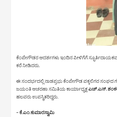
ಕೆಂಪೇಗೌಡರ ಆದರ್ಶಗಳು ಇಂದಿನ ಪೀಳಿಗೆಗೆ ಸ್ಫೂರ್ತಿದಾಯ
ಕರೆ ನೀಡಿದರು.
ಈ ಸಂದರ್ಭದಲ್ಲಿ ನಾಡಪ್ರಭು ಕೆಂಪೇಗೌಡ ವಕ್ಕಲಿಗರ ಸಂಘದ ಗೌ
ಜಯಂತಿ ಆಚರಣಾ ಸಮಿತಿಯ ಕಾರ್ಯಾಧ್ಯಕ್ಷ
ಎಚ್.ಎಸ್. ಶಂಕ
ಹಲವರು ಉಪಸ್ಥಿತರಿದ್ದರು.
– ಕೆ.ಎಂ.ಕುಮಾರಸ್ವಾಮಿ