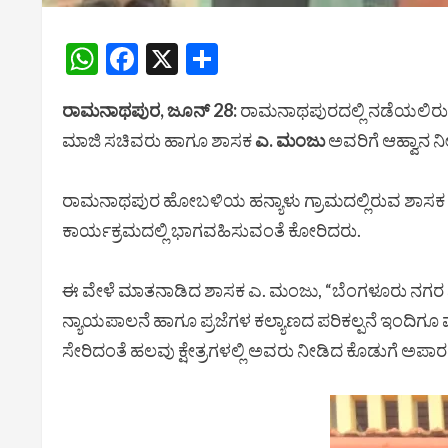
WhatsApp
Facebook
X
Share
ರಾಮನಾಥಪುರ, ಜೂನ್ 28:
ರಾಮನಾಥಪುರದಲ್ಲಿ ನಡೆಯಲಿರುವ
ಮಾಜಿ ಸಚಿವರು ಹಾಗೂ ಶಾಸಕ
ಎ. ಮಂಜು
ಅವರಿಗೆ ಆಹ್ವಾನ ನೀ
ರಾಮನಾಥಪುರ ಹೋಬಳಿಯ ಹನ್ಯಾಳು ಗ್ರಾಮದಲ್ಲಿರುವ ಶಾಸಕ ಎ.
ಕಾರ್ಯಕ್ರಮದಲ್ಲಿ ಭಾಗವಹಿಸುವಂತೆ ಕೋರಿದರು.
ಈ ವೇಳೆ ಮಾತನಾಡಿದ ಶಾಸಕ ಎ. ಮಂಜು, “ಬೆಂಗಳೂರು ನಗರ ನಿ
ನ್ಯಾಯಪಾಲನೆ ಹಾಗೂ ಪ್ರಜೆಗಳ ಕಲ್ಯಾಣದ ಪರಿಕಲ್ಪನೆ ಇಂದಿಗೂ 
ಸೇರಿದಂತೆ ಹಲವು ಕ್ಷೇತ್ರಗಳಲ್ಲಿ ಅವರು ನೀಡಿದ ಕೊಡುಗೆ ಅಪಾ