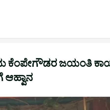
ು ಕೆಂಪೇಗೌಡರ ಜಯಂತಿ ಕಾರ್ಯ
 ಆಹ್ವಾನ