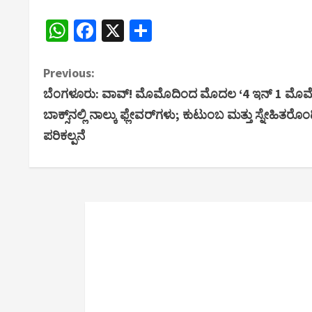
WhatsApp
Facebook
X
Share
C
Previous:
ಬೆಂಗಳೂರು: ವಾವ್! ಮೊಮೊದಿಂದ ಮೊದಲ ‘4 ಇನ್ 1 ಮೊಮೊ 
o
ಬಾಕ್ಸ್‌ನಲ್ಲಿ ನಾಲ್ಕು ಫ್ಲೇವರ್‌ಗಳು; ಕುಟುಂಬ ಮತ್ತು ಸ್ನೇಹಿ
n
ಪರಿಕಲ್ಪನೆ
t
i
n
u
e
R