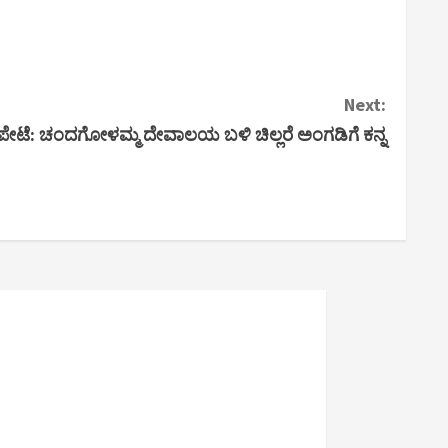
Next:
.ಪೇಟೆ: ಚಂದಗೋಳಮ್ಮ ದೇವಾಲಯ ಬಳಿ ಚಿಲ್ಲರೆ ಅಂಗಡಿಗೆ ಕನ್ನ