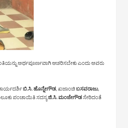
ಯಂತಿಯನ್ನು ಅರ್ಥಪೂರ್ಣವಾಗಿ ಆಚರಿಸಬೇಕು ಎಂದು ಅವರು
 ಕಾರ್ಯದರ್ಶಿ
ಬಿ.ಸಿ. ಹೊನ್ನೇಗೌಡ
, ಖಜಾಂಚಿ
ಬಸವರಾಜು
,
ತಾಲೂಕು ಪಂಚಾಯಿತಿ ಸದಸ್ಯ
ಜಿ.ಸಿ. ಮಂಜೇಗೌಡ
ಸೇರಿದಂತೆ