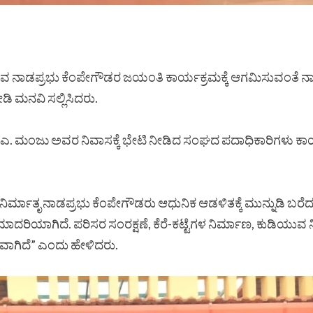
 ನಾಡಪ್ರಭು ಕೆಂಪೇಗೌಡರ ಜಯಂತಿ ಕಾರ್ಯಕ್ರಮಕ್ಕೆ ಆಗಮಿಸುವಂತೆ ನಾ
ಡಿ ಮನವಿ ಸಲ್ಲಿಸಿದರು.
 ಮಂಜು ಅವರ ನಿವಾಸಕ್ಕೆ ಭೇಟಿ ನೀಡಿದ ಸಂಘದ ಪದಾಧಿಕಾರಿಗಳು ಕಾರ್ಯ
ರ್ಮಾತೃ ನಾಡಪ್ರಭು ಕೆಂಪೇಗೌಡರು ಆಧುನಿಕ ಆಡಳಿತಕ್ಕೆ ಮುನ್ನುಡಿ ಬ
ಮಾದರಿಯಾಗಿದೆ. ಪರಿಸರ ಸಂರಕ್ಷಣೆ, ಕೆರೆ-ಕಟ್ಟೆಗಳ ನಿರ್ಮಾಣ, ಕುಡಿಯುವ
ರವಾಗಿದೆ” ಎಂದು ಹೇಳಿದರು.