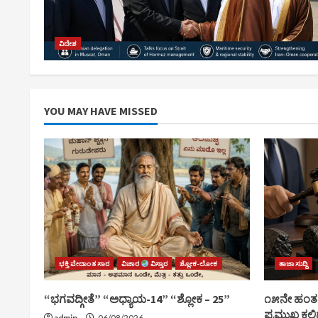
ವಿದೇಶ
YOU MAY HAVE MISSED
ಭಕ್ತಿ ವೇದಾಂತ ಸಾರ
ವಿಚಾರ
ವಿಸ್ತಾರ
ಶ್ಲೋಕ-ಲೋಕ
ತಾಜಾ ಸುದ್ದಿ
“ಭಗವದ್ಗೀತೆ” “ಅಧ್ಯಾಯ-14” “ಶ್ಲೋಕ – 25”
೧೫ನೇ ಹಂತದ ವ
ಪ್ರಮುಖ ಕಲ್ಲಿ
admin
06/08/2026