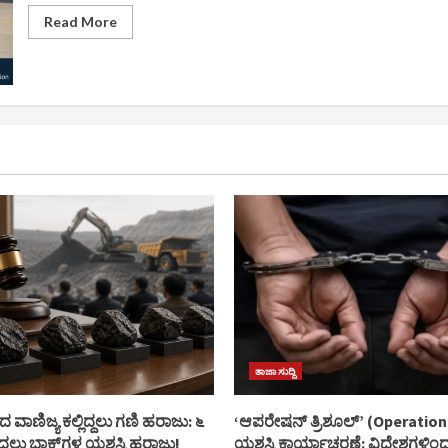
Read
Read More
more
about
ಹೋರ್ಮುಜ್
ಜಲಸಂಧಿ
ನಿರ್ವಹಣೆ
ಕುರಿತು
ಚರ್ಚೆಗೆ
ಒಮಾನ್‌ಗೆ
ಇರಾನ್
ನಿಯೋಗ
ತಾಜಾ ಸುದ್ದಿ
ಾಣಿಜ್ಯ ಕಲ್ಲಿದ್ದಲು ಗಣಿ ಹರಾಜು: ೬
‘ಆಪರೇಷನ್ ತ್ರಿಶೂಲ್’ (Operation
ದ್ದಲು ಬ್ಲಾಕ್‌ಗಳ ಯಶಸ್ವಿ ಹರಾಜು!
ಯಶಸ್ವಿ ಕಾರ್ಯಾಚರಣೆ: ವಿದೇಶಗಳಿಂ