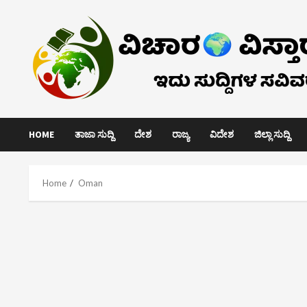
Skip
to
content
HOME
ತಾಜಾ ಸುದ್ದಿ
ದೇಶ
ರಾಜ್ಯ
ವಿದೇಶ
ಜಿಲ್ಲಾ ಸುದ್ದಿ
Home
Oman