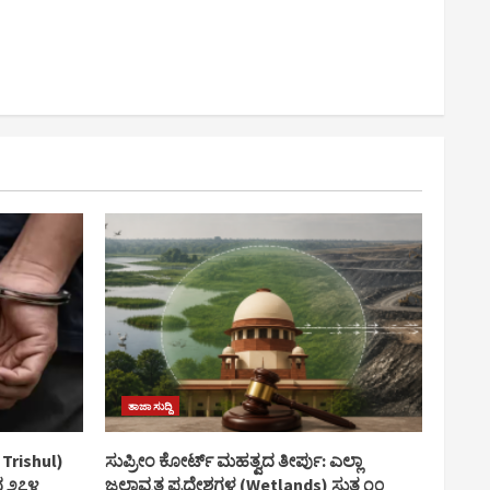
ತಾಜಾ ಸುದ್ದಿ
 Trishul)
ಸುಪ್ರೀಂ ಕೋರ್ಟ್ ಮಹತ್ವದ ತೀರ್ಪು: ಎಲ್ಲಾ
ದ ೨೭೪
ಜಲಾವೃತ ಪ್ರದೇಶಗಳ (Wetlands) ಸುತ್ತ ೧೦