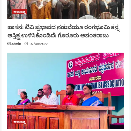
ತಾಜಾ ಸುದ್ದಿ
ಹಾಸನ: ಟಿವಿ ಪ್ರಭಾವದ ನಡುವೆಯೂ ರಂಗಭೂಮಿ ತನ್ನ
ಅಸ್ತಿತ್ವ ಉಳಿಸಿಕೊಂಡಿದೆ: ಗೊರೂರು ಅನಂತರಾಜು
admin
07/08/2026
ತಾಜಾ ಸುದ್ದಿ