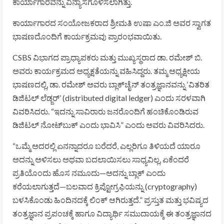
ಕಾರ್ಯಾಗಾರವನ್ನು ವಿನ್ಯಾಸಗೊಳಿಸಲಾಗಿತ್ತು.
ಕಾರ್ಯಾಗಾರದ ಸಂಯೋಜಕರಾದ ಶ್ರೀಮತಿ ಉಷಾ ಎಂ.ಜಿ ಅವರ ಸ್ವಾಗತ
ಭಾಷಣದೊಂದಿಗೆ ಕಾರ್ಯಕ್ರಮವು ಪ್ರಾರಂಭವಾಯಿತು.
CSBS ವಿಭಾಗದ ಪ್ರಾಧ್ಯಾಪಕರು ಮತ್ತು ಮುಖ್ಯಸ್ಥರಾದ ಡಾ. ರಮೇಶ್ ಬಿ.
ಅವರು ಕಾರ್ಯಕ್ರಮದ ಅಧ್ಯಕ್ಷತೆಯನ್ನು ವಹಿಸಿದ್ದರು. ತಮ್ಮ ಅಧ್ಯಕ್ಷೀಯ
ಭಾಷಣದಲ್ಲಿ, ಡಾ. ರಮೇಶ್ ಅವರು ಬ್ಲಾಕ್‌ಚೈನ್ ತಂತ್ರಜ್ಞಾನವನ್ನು ‘ವಿತರಿತ
ಡಿಜಿಟಲ್ ಲೆಡ್ಜರ್’ (distributed digital ledger) ಎಂದು ಸರಳವಾಗಿ
ವಿವರಿಸಿದರು. “ಇದನ್ನು ಸಾವಿರಾರು ಜನರೊಂದಿಗೆ ಹಂಚಿಕೊಂಡಿರುವ
ಡಿಜಿಟಲ್ ನೋಟ್‌ಬುಕ್ ಎಂದು ಭಾವಿಸಿ” ಎಂದು ಅವರು ವಿವರಿಸಿದರು.
“ಒಮ್ಮೆ ಅದರಲ್ಲಿ ಏನನ್ನಾದರೂ ಬರೆದರೆ, ಎಲ್ಲರಿಗೂ ತಿಳಿಯದೆ ಯಾರೂ
ಅದನ್ನು ಅಳಿಸಲು ಅಥವಾ ಬದಲಾಯಿಸಲು ಸಾಧ್ಯವಿಲ್ಲ, ಏಕೆಂದರೆ
ಪ್ರತಿಯೊಂದು ಹೊಸ ನಮೂದು—ಅದನ್ನು ಬ್ಲಾಕ್ ಎಂದು
ಕರೆಯಲಾಗುತ್ತದೆ—ಬಲವಾದ ಕ್ರಿಪ್ಟೋಗ್ರಫಿಯನ್ನು (cryptography)
ಬಳಸಿಕೊಂಡು ಹಿಂದಿನದಕ್ಕೆ ಲಿಂಕ್ ಆಗಿರುತ್ತದೆ.” ಪ್ರಸ್ತುತ ಮತ್ತು ಭವಿಷ್ಯದ
ತಂತ್ರಜ್ಞಾನ ಪ್ರಪಂಚಕ್ಕೆ ಹಾಗೂ ವಿದ್ಯಾರ್ಥಿ ಸಮುದಾಯಕ್ಕೆ ಈ ತಂತ್ರಜ್ಞಾನದ