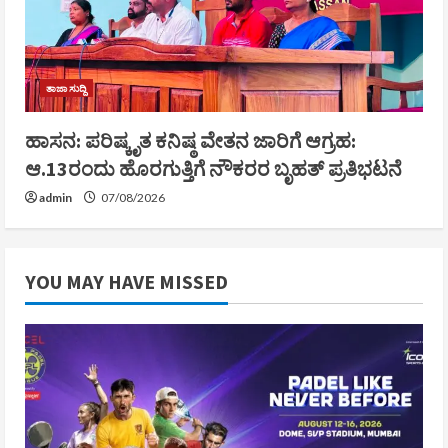
ತಾಜಾ ಸುದ್ದಿ
ಹಾಸನ: ಪರಿಷ್ಕೃತ ಕನಿಷ್ಠ ವೇತನ ಜಾರಿಗೆ ಆಗ್ರಹ:
ಆ.13ರಂದು ಹೊರಗುತ್ತಿಗೆ ನೌಕರರ ಬೃಹತ್ ಪ್ರತಿಭಟನೆ
admin
07/08/2026
YOU MAY HAVE MISSED