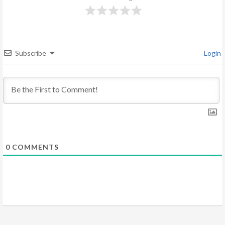
e
a
d
Subscribe
Login
i
n
g
0
COMMENTS