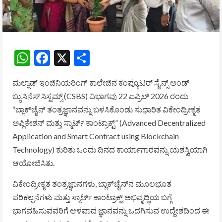
WhatsApp
Facebook
X
Share
ಮಲ್ನಾಡ್ ಇಂಜಿನಿಯರಿಂಗ್ ಕಾಲೇಜಿನ ಕಂಪ್ಯೂಟರ್ ಸೈನ್ಸ್ ಅಂಡ್
ಬ್ಯುಸಿನೆಸ್ ಸಿಸ್ಟಮ್ಸ್ (CSBS) ವಿಭಾಗವು 22 ಏಪ್ರಿಲ್ 2026 ರಂದು
“ಬ್ಲಾಕ್‌ಚೈನ್ ತಂತ್ರಜ್ಞಾನವನ್ನು ಬಳಸಿಕೊಂಡು ಸುಧಾರಿತ ವಿಕೇಂದ್ರೀಕೃತ
ಅಪ್ಲಿಕೇಶನ್ ಮತ್ತು ಸ್ಮಾರ್ಟ್ ಕಾಂಟ್ರಾಕ್ಟ್” (Advanced Decentralized
Application and Smart Contract using Blockchain
Technology) ಕುರಿತು ಒಂದು ದಿನದ ಕಾರ್ಯಾಗಾರವನ್ನು ಯಶಸ್ವಿಯಾಗಿ
ಆಯೋಜಿಸಿತು.
ವಿಕೇಂದ್ರೀಕೃತ ತಂತ್ರಜ್ಞಾನಗಳು, ಬ್ಲಾಕ್‌ಚೈನ್‌ನ ಮೂಲಭೂತ
ಪರಿಕಲ್ಪನೆಗಳು ಮತ್ತು ಸ್ಮಾರ್ಟ್ ಕಾಂಟ್ರಾಕ್ಟ್ ಅಭಿವೃದ್ಧಿಯ ಬಗ್ಗೆ
ಭಾಗವಹಿಸುವವರಿಗೆ ಆಳವಾದ ಜ್ಞಾನವನ್ನು ಒದಗಿಸುವ ಉದ್ದೇಶದಿಂದ ಈ