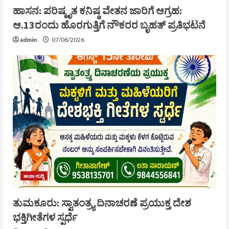
ಹಾಸನ: ಪರಿಷ್ಕೃತ ಕನಿಷ್ಠ ವೇತನ ಜಾರಿಗೆ ಆಗ್ರಹ:
ಆ.13ರಂದು ಹೊರಗುತ್ತಿಗೆ ನೌಕರರ ಬೃಹತ್ ಪ್ರತಿಭಟನೆ
admin
07/08/2026
ತಾಜಾ ಸುದ್ದಿ
ತುಮಕೂರು: ಸ್ವಾತಂತ್ರ್ಯ ದಿನಾಚರಣೆ ಪ್ರಯುಕ್ತ ದೇಶ
ಭಕ್ತಿಗೀತೆಗಳ ಸ್ಪರ್ಧೆ