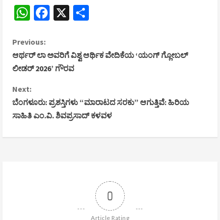
WhatsApp
Facebook
X
Share
C
Previous:
ಆರ್ಥರ್ ಲಾ ಅವರಿಗೆ ವಿಶ್ವ ಆರ್ಥಿಕ ವೇದಿಕೆಯ ‘ಯಂಗ್ ಗ್ಲೋಬಲ್
o
ಲೀಡರ್ 2026’ ಗೌರವ
n
Next:
ಬೆಂಗಳೂರು: ಪ್ರಶಸ್ತಿಗಳು “ಮಾರಾಟದ ಸರಕು” ಆಗುತ್ತಿವೆ: ಹಿರಿಯ
t
ಸಾಹಿತಿ ಎಂ.ವಿ. ಶಿವಪ್ರಸಾದ್ ಕಳವಳ
i
n
u
e
0
R
Article Rating