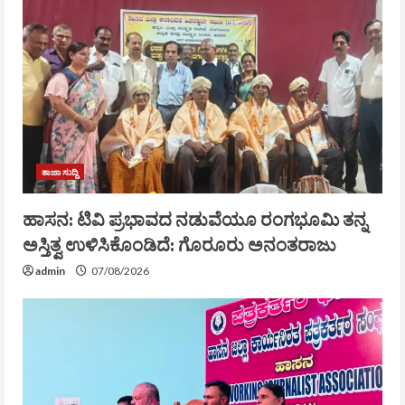
ತಾಜಾ ಸುದ್ದಿ
ಹಾಸನ: ಟಿವಿ ಪ್ರಭಾವದ ನಡುವೆಯೂ ರಂಗಭೂಮಿ ತನ್ನ
ಅಸ್ತಿತ್ವ ಉಳಿಸಿಕೊಂಡಿದೆ: ಗೊರೂರು ಅನಂತರಾಜು
admin
07/08/2026