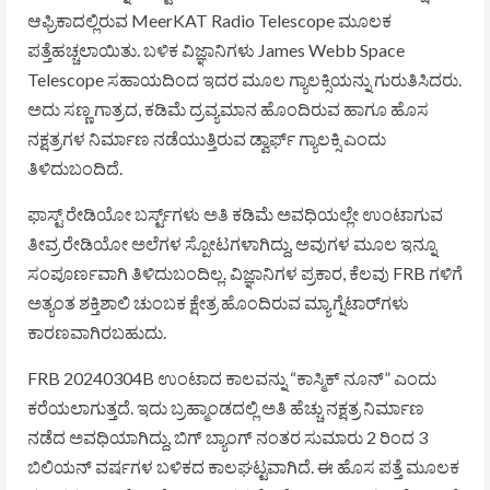
ಆಫ್ರಿಕಾದಲ್ಲಿರುವ
MeerKAT Radio Telescope
ಮೂಲಕ
ಪತ್ತೆಹಚ್ಚಲಾಯಿತು. ಬಳಿಕ ವಿಜ್ಞಾನಿಗಳು
James Webb Space
Telescope
ಸಹಾಯದಿಂದ ಇದರ ಮೂಲ ಗ್ಯಾಲಕ್ಸಿಯನ್ನು ಗುರುತಿಸಿದರು.
ಅದು ಸಣ್ಣ ಗಾತ್ರದ, ಕಡಿಮೆ ದ್ರವ್ಯಮಾನ ಹೊಂದಿರುವ ಹಾಗೂ ಹೊಸ
ನಕ್ಷತ್ರಗಳ ನಿರ್ಮಾಣ ನಡೆಯುತ್ತಿರುವ ಡ್ವಾರ್ಫ್ ಗ್ಯಾಲಕ್ಸಿ ಎಂದು
ತಿಳಿದುಬಂದಿದೆ.
ಫಾಸ್ಟ್ ರೇಡಿಯೋ ಬರ್ಸ್ಟ್‌ಗಳು ಅತಿ ಕಡಿಮೆ ಅವಧಿಯಲ್ಲೇ ಉಂಟಾಗುವ
ತೀವ್ರ ರೇಡಿಯೋ ಅಲೆಗಳ ಸ್ಪೋಟಗಳಾಗಿದ್ದು, ಅವುಗಳ ಮೂಲ ಇನ್ನೂ
ಸಂಪೂರ್ಣವಾಗಿ ತಿಳಿದುಬಂದಿಲ್ಲ. ವಿಜ್ಞಾನಿಗಳ ಪ್ರಕಾರ, ಕೆಲವು FRB ಗಳಿಗೆ
ಅತ್ಯಂತ ಶಕ್ತಿಶಾಲಿ ಚುಂಬಕ ಕ್ಷೇತ್ರ ಹೊಂದಿರುವ ಮ್ಯಾಗ್ನೆಟಾರ್‌ಗಳು
ಕಾರಣವಾಗಿರಬಹುದು.
FRB 20240304B ಉಂಟಾದ ಕಾಲವನ್ನು “ಕಾಸ್ಮಿಕ್ ನೂನ್” ಎಂದು
ಕರೆಯಲಾಗುತ್ತದೆ. ಇದು ಬ್ರಹ್ಮಾಂಡದಲ್ಲಿ ಅತಿ ಹೆಚ್ಚು ನಕ್ಷತ್ರ ನಿರ್ಮಾಣ
ನಡೆದ ಅವಧಿಯಾಗಿದ್ದು, ಬಿಗ್ ಬ್ಯಾಂಗ್ ನಂತರ ಸುಮಾರು 2 ರಿಂದ 3
ಬಿಲಿಯನ್ ವರ್ಷಗಳ ಬಳಿಕದ ಕಾಲಘಟ್ಟವಾಗಿದೆ. ಈ ಹೊಸ ಪತ್ತೆ ಮೂಲಕ