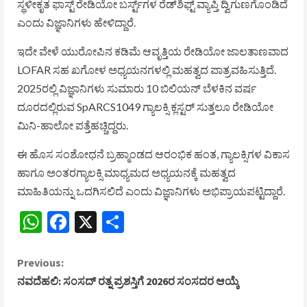
ಸ್ಥಳೀಕೃತ ಫಾಸ್ಟ್ ರೇಡಿಯೋ ಬರ್ಸ್ಟ್‌ಗಳ ರೆಡ್‌ಶಿಫ್ಟ್ ವ್ಯಾಪ್ತಿ ದ್ವಿಗುಣಗೊಂಡಿದೆ
ಎಂದು ವಿಜ್ಞಾನಿಗಳು ಹೇಳಿದ್ದಾರೆ.
ಇದೇ ವೇಳೆ ಯುರೋಪಿನ ಕಡಿಮೆ ಆವೃತ್ತಿಯ ರೇಡಿಯೋ ಜಾಲತಾಣವಾದ
LOFAR
ಸಹ ಖಗೋಳ ಅಧ್ಯಯನಗಳಲ್ಲಿ ಮಹತ್ವದ ಪಾತ್ರವಹಿಸುತ್ತಿದೆ.
2025ರಲ್ಲಿ ವಿಜ್ಞಾನಿಗಳು ಸುಮಾರು 10 ಬಿಲಿಯನ್ ಬೆಳಕಿನ ವರ್ಷ
ದೂರದಲ್ಲಿರುವ SpARCS1049 ಗ್ಯಾಲಕ್ಸಿ ಕ್ಲಸ್ಟರ್ ಸುತ್ತಲೂ ರೇಡಿಯೋ
ಮಿನಿ-ಹಾಲೋ ಪತ್ತೆಹಚ್ಚಿದ್ದರು.
ಈ ಹೊಸ ಸಂಶೋಧನೆ ಬ್ರಹ್ಮಾಂಡದ ಆರಂಭಿಕ ಹಂತ, ಗ್ಯಾಲಕ್ಸಿಗಳ ವಿಕಾಸ
ಹಾಗೂ ಅಂತರಗ್ಯಾಲಕ್ಸಿ ಮಾಧ್ಯಮದ ಅಧ್ಯಯನಕ್ಕೆ ಮಹತ್ವದ
ಮಾಹಿತಿಯನ್ನು ಒದಗಿಸಲಿದೆ ಎಂದು ವಿಜ್ಞಾನಿಗಳು ಅಭಿಪ್ರಾಯಪಟ್ಟಿದ್ದಾರೆ.
WhatsApp
Facebook
X
Share
C
Previous:
ನವದೆಹಲಿ: ಸಂಸದ್ ರತ್ನ ಪ್ರಶಸ್ತಿಗೆ 2026ರ ಸಂಸದರ ಆಯ್ಕೆ
o