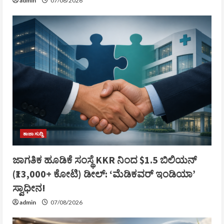
admin
07/08/2026
ತಾಜಾ ಸುದ್ದಿ
ಜಾಗತಿಕ ಹೂಡಿಕೆ ಸಂಸ್ಥೆ KKR ನಿಂದ $1.5 ಬಿಲಿಯನ್
(₹13,000+ ಕೋಟಿ) ಡೀಲ್: ‘ಮೆಡಿಕವರ್ ಇಂಡಿಯಾ’
ಸ್ವಾಧೀನ!
admin
07/08/2026