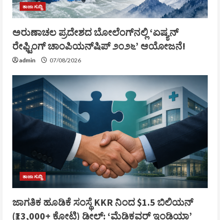
ತಾಜಾ ಸುದ್ದಿ
ಅರುಣಾಚಲ ಪ್ರದೇಶದ ಬೋಲೆಂಗ್‌ನಲ್ಲಿ ‘ಏಷ್ಯನ್
ರೇಫ್ಟಿಂಗ್ ಚಾಂಪಿಯನ್‌ಷಿಪ್ ೨೦೨೬’ ಆಯೋಜನೆ!
admin
07/08/2026
ತಾಜಾ ಸುದ್ದಿ
ಜಾಗತಿಕ ಹೂಡಿಕೆ ಸಂಸ್ಥೆ KKR ನಿಂದ $1.5 ಬಿಲಿಯನ್
(₹13,000+ ಕೋಟಿ) ಡೀಲ್: ‘ಮೆಡಿಕವರ್ ಇಂಡಿಯಾ’