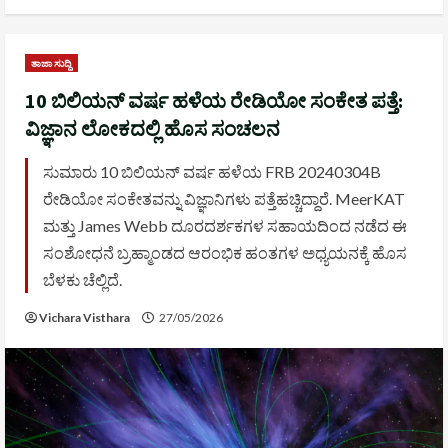
ತಾಜಾ ಸುದ್ದಿ
10 ಬಿಲಿಯನ್ ವರ್ಷ ಹಳೆಯ ರೇಡಿಯೋ ಸಂಕೇತ ಪತ್ತೆ:
ವಿಜ್ಞಾನ ಲೋಕದಲ್ಲಿ ಹೊಸ ಸಂಚಲನ
ಸುಮಾರು 10 ಬಿಲಿಯನ್ ವರ್ಷ ಹಳೆಯ FRB 20240304B
ರೇಡಿಯೋ ಸಂಕೇತವನ್ನು ವಿಜ್ಞಾನಿಗಳು ಪತ್ತೆಹಚ್ಚಿದ್ದಾರೆ. MeerKAT
ಮತ್ತು James Webb ದೂರದರ್ಶಕಗಳ ಸಹಾಯದಿಂದ ನಡೆದ ಈ
ಸಂಶೋಧನೆ ಬ್ರಹ್ಮಾಂಡದ ಆರಂಭಿಕ ಹಂತಗಳ ಅಧ್ಯಯನಕ್ಕೆ ಹೊಸ
ಬೆಳಕು ಚೆಲ್ಲಿದೆ.
Vichara Visthara
27/05/2026