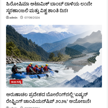
ಹಿರೋಷಿಮಾ ಅಟಾಮಿಕ್ ಬಾಂಬ್ ದಾಳಿಯ ೮೧ನೇ
ಸ್ಮರಣಾಂಜಲಿ ಮತ್ತು ವಿಶ್ವ ಶಾಂತಿ ದಿನ!
admin
07/08/2026
ತಾಜಾ ಸುದ್ದಿ
ಅರುಣಾಚಲ ಪ್ರದೇಶದ ಬೋಲೆಂಗ್‌ನಲ್ಲಿ ‘ಏಷ್ಯನ್
ರೇಫ್ಟಿಂಗ್ ಚಾಂಪಿಯನ್‌ಷಿಪ್ ೨೦೨೬’ ಆಯೋಜನೆ!