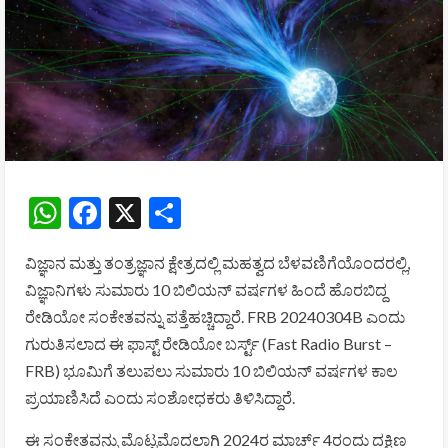
WhatsApp
Facebook
X
Share
ವಿಜ್ಞಾನ ಮತ್ತು ತಂತ್ರಜ್ಞಾನ ಕ್ಷೇತ್ರದಲ್ಲಿ ಮಹತ್ವದ ಬೆಳವಣಿಗೆಯೊಂದರಲ್ಲಿ,
ವಿಜ್ಞಾನಿಗಳು ಸುಮಾರು 10 ಬಿಲಿಯನ್ ವರ್ಷಗಳ ಹಿಂದೆ ಹೊರಬಿದ್ದ
ರೇಡಿಯೋ ಸಂಕೇತವನ್ನು ಪತ್ತೆಹಚ್ಚಿದ್ದಾರೆ. FRB 20240304B ಎಂದು
ಗುರುತಿಸಲಾದ ಈ ಫಾಸ್ಟ್ ರೇಡಿಯೋ ಬರ್ಸ್ಟ್ (Fast Radio Burst –
FRB) ಭೂಮಿಗೆ ತಲುಪಲು ಸುಮಾರು 10 ಬಿಲಿಯನ್ ವರ್ಷಗಳ ಕಾಲ
ಪ್ರಯಾಣಿಸಿದೆ ಎಂದು ಸಂಶೋಧಕರು ತಿಳಿಸಿದ್ದಾರೆ.
ಈ ಸಂಕೇತವನ್ನು ಮೊಟ್ಟಮೊದಲಾಗಿ 2024ರ ಮಾರ್ಚ್ 4ರಂದು ದಕ್ಷಿಣ