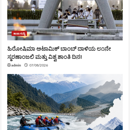
ತಾಜಾ ಸುದ್ದಿ
ಹಿರೋಷಿಮಾ ಅಟಾಮಿಕ್ ಬಾಂಬ್ ದಾಳಿಯ ೮೧ನೇ
ಸ್ಮರಣಾಂಜಲಿ ಮತ್ತು ವಿಶ್ವ ಶಾಂತಿ ದಿನ!
admin
07/08/2026