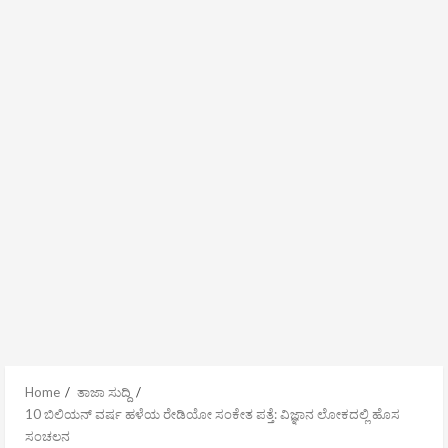
Home
ತಾಜಾ ಸುದ್ದಿ
10 ಬಿಲಿಯನ್ ವರ್ಷ ಹಳೆಯ ರೇಡಿಯೋ ಸಂಕೇತ ಪತ್ತೆ: ವಿಜ್ಞಾನ ಲೋಕದಲ್ಲಿ ಹೊಸ
ಸಂಚಲನ