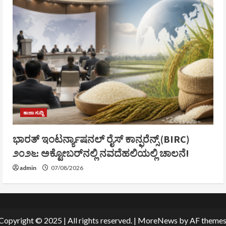
ತಾಜಾ ಸುದ್ದಿ
ಭಾರತ್ ಇಂಟರ್ನ್ಯಾಷನಲ್ ರೈಸ್ ಕಾನ್ಫರೆನ್ಸ್ (BIRC)
೨೦೨೬: ಅಕ್ಟೋಬರ್‌ನಲ್ಲಿ ನವದೆಹಲಿಯಲ್ಲಿ ಚಾಲನೆ!
admin
07/08/2026
Copyright © 2025 | All rights reserved.
|
MoreNews
by AF themes