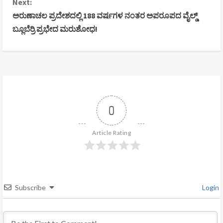
Next:
n
ಅರುಣಾಚಲ ಪ್ರದೇಶದಲ್ಲಿ 188 ವರ್ಷಗಳ ನಂತರ ಅಪರೂಪದ ವೈಲ್ಡ್
ಬ್ಲೂಬೆರ್ರಿ ಪ್ರಭೇದ ಮರುಶೋಧ!
t
i
n
u
0
e
R
Article Rating
e
a
Subscribe
Login
d
i