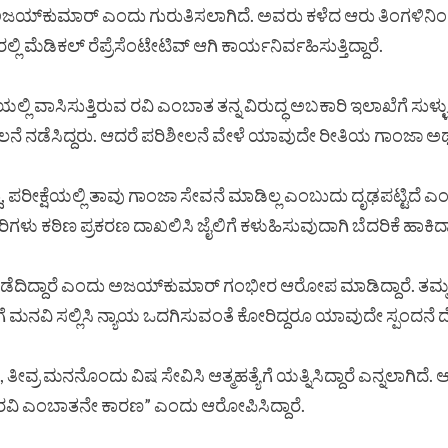
್ರಾಮದ ಅಜಯ್‌ಕುಮಾರ್ ಎಂದು ಗುರುತಿಸಲಾಗಿದೆ. ಅವರು ಕಳೆದ ಆರು ತಿಂಗ
ಮೆಡಿಕಲ್ ರೆಪ್ರೆಸೆಂಟೇಟಿವ್ ಆಗಿ ಕಾರ್ಯನಿರ್ವಹಿಸುತ್ತಿದ್ದಾರೆ.
ಾಸಿಸುತ್ತಿರುವ ರವಿ ಎಂಬಾತ ತನ್ನ ವಿರುದ್ಧ ಅಬಕಾರಿ ಇಲಾಖೆಗೆ ಸುಳ್ಳ
ೆ ನಡೆಸಿದ್ದರು. ಆದರೆ ಪರಿಶೀಲನೆ ವೇಳೆ ಯಾವುದೇ ರೀತಿಯ ಗಾಂಜಾ ಅಥವಾ 
ದು, ಪರೀಕ್ಷೆಯಲ್ಲಿ ತಾವು ಗಾಂಜಾ ಸೇವನೆ ಮಾಡಿಲ್ಲ ಎಂಬುದು ದೃಢಪಟ್ಟಿದೆ 
ಳು ಕಠಿಣ ಪ್ರಕರಣ ದಾಖಲಿಸಿ ಜೈಲಿಗೆ ಕಳುಹಿಸುವುದಾಗಿ ಬೆದರಿಕೆ ಹಾಕಿದ್ದ
ೆದಿದ್ದಾರೆ ಎಂದು ಅಜಯ್‌ಕುಮಾರ್ ಗಂಭೀರ ಆರೋಪ ಮಾಡಿದ್ದಾರೆ. ತಮ್ಮ ವಿರು
ನವಿ ಸಲ್ಲಿಸಿ ನ್ಯಾಯ ಒದಗಿಸುವಂತೆ ಕೋರಿದ್ದರೂ ಯಾವುದೇ ಸ್ಪಂದನೆ ದೊರೆ
ರ ಮನನೊಂದು ವಿಷ ಸೇವಿಸಿ ಆತ್ಮಹತ್ಯೆಗೆ ಯತ್ನಿಸಿದ್ದಾರೆ ಎನ್ನಲಾಗಿದೆ. ಆತ್ಮ
ವಿ ಎಂಬಾತನೇ ಕಾರಣ” ಎಂದು ಆರೋಪಿಸಿದ್ದಾರೆ.