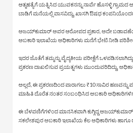
ಆತ್ಮಹತ್ಯೆಗೆ ಯತ್ನಿಸಿದ ಯುವಕನನ್ನು ನಾರ್ವೆ ಹೊಸಳ್ಳಿ ಗ
ಬಾಡಿಗೆ ಮನೆಯಲ್ಲಿ ವಾಸವಿದ್ದು, ಖಾಸಗಿ ಔಷಧ ಕಂಪನಿಯೊಂದರಲ್ಲಿ 
ಅಜಯ್‌ಕುಮಾರ್ ಅವರ ಆರೋಪದ ಪ್ರಕಾರ, ಅದೇ ಬಡಾವಣೆಯಲ್ಲಿ ವ
ಅಬಕಾರಿ ಇಲಾಖೆಯ ಅಧಿಕಾರಿಗಳು ಮನೆಗೆ ಭೇಟಿ ನೀಡಿ ಪರಿಶೀಲನ
ಇದರ ಜೊತೆಗೆ ತಮ್ಮನ್ನು ವೈದ್ಯಕೀಯ ಪರೀಕ್ಷೆಗೆ ಒಳಪಡಿಸಲಾಗಿದ್
ಪ್ರಕರಣ ದಾಖಲಿಸುವ ಪ್ರಯತ್ನಗಳು ಮುಂದುವರಿದಿದ್ದು, ಅಧಿಕಾರಿಗ
ಅಲ್ಲದೆ, ಈ ಪ್ರಕರಣದಿಂದ ಪಾರಾಗಲು ₹10 ಸಾವಿರ ಹಣವನ್ನು ಪಡ
ಮಾಹಿತಿ ದೊರೆತ ನಂತರ ಸಂಬಂಧಿಸಿದ ಅಬಕಾರಿ ಅಧಿಕಾರಿಗಳಿಗೆ ಮ
ಈ ಬೆಳವಣಿಗೆಗಳಿಂದ ಮಾನಸಿಕವಾಗಿ ಕುಗ್ಗಿದ್ದ ಅಜಯ್‌ಕುಮಾರ್, ತೀವ್
ಸಕಲೇಶಪುರ ಅಬಕಾರಿ ಇಲಾಖೆಯ ಕೆಲ ಅಧಿಕಾರಿಗಳು ಹಾಗೂ ರ