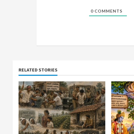
n
g
0
COMMENTS
RELATED STORIES