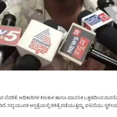
ಸುವ ಬೆದರಿಕೆ, ಅಧಿಕಾರಿಗಳ ಕಿರುಕುಳ ಹಾಗೂ ಮಾನಸಿಕ ಒತ್ತಡದಿಂದ ಮನನೊಂ
 ಸದ್ಯ ಯುವಕ ಆಸ್ಪತ್ರೆಯಲ್ಲಿ ಚಿಕಿತ್ಸೆ ಪಡೆಯುತ್ತಿದ್ದು, ಘಟನೆಯು ಸ್ಥಳೀಯ