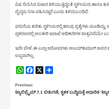
ವಿಷ ಸೇವಿಸಿದ ವಿಚಾರ ತಿಳಿಯುತ್ತಿದ್ದಂತೆ ಸ್ಥಳೀಯರು ಹಾಗೂ ಕುಟುಂಬಸ
ವೈದ್ಯರು ನಿಗಾ ವಹಿಸಿದ್ದಾರೆ ಎಂದು ತಿಳಿದುಬಂದಿದೆ.
ಘಟನೆಯ ಕುರಿತು ಸ್ಥಳೀಯರಲ್ಲಿ ಹಲವು ಪ್ರಶ್ನೆಗಳು ಮೂಡಿದ್ದು,
ಪ್ರಕರಣದಲ್ಲಿ ಅಬಕಾರಿ ಇಲಾಖೆ ಅಧಿಕಾರಿಗಳ ಪಾತ್ರವಿದೆಯೇ ಎ
ಇದೇ ವೇಳೆ, ಈ ಎಲ್ಲಾ ಆರೋಪಗಳು ಅಜಯ್‌ಕುಮಾರ್ ಅವರ ಹೇಳಿ
ಲಭ್ಯವಾಗಿಲ್ಲ.
WhatsApp
Facebook
X
Share
C
Previous:
ಟ್ಯಾಲಿಪ್ರೈಮ್ 7.1 ಬಿಡುಗಡೆ; ಕೃತಕ ಬುದ್ಧಿಮತ್ತೆ ಆಧಾರಿತ ‘ಟ
o
n