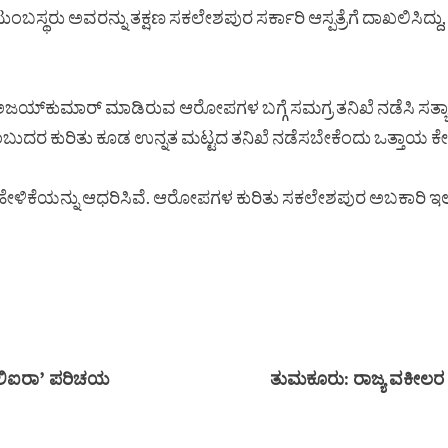
್ಥರು ಅವರನ್ನು ತಕ್ಷಣ ಸಕಲೇಶಪುರ ಸರ್ಕಾರಿ ಆಸ್ಪತ್ರೆಗೆ ದಾಖಲಿಸಿದ್ದು, ವೈದ್ಯ
 ಅಜಯ್‌ಕುಮಾರ್ ಮಾಡಿರುವ ಆರೋಪಗಳ ಬಗ್ಗೆ ಸಮಗ್ರ ತನಿಖೆ ನಡೆಸಿ ಸತ್ಯಾಸತ್
ಂಬುದರ ಕುರಿತು ಕೂಡ ಉನ್ನತ ಮಟ್ಟದ ತನಿಖೆ ನಡೆಸಬೇಕೆಂದು ಒತ್ತಾಯ ಕೇ
ಕೆಯನ್ನು ಆಧರಿಸಿವೆ. ಆರೋಪಗಳ ಕುರಿತು ಸಕಲೇಶಪುರ ಅಬಕಾರಿ ಇಲಾಖೆ 
್ಯಾಲಿಐರಾ’ ಪರಿಚಯ
ತುಮಕೂರು: ರಾಜ್ಯ ವಕೀಲರ 