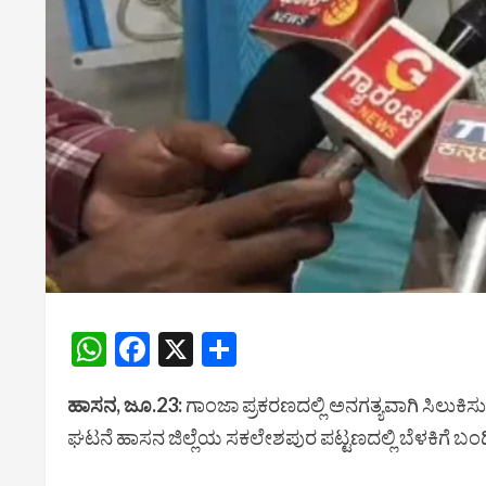
WhatsApp
Facebook
X
Share
ಹಾಸನ, ಜೂ.23:
ಗಾಂಜಾ ಪ್ರಕರಣದಲ್ಲಿ ಅನಗತ್ಯವಾಗಿ ಸಿಲುಕಿ
ಘಟನೆ ಹಾಸನ ಜಿಲ್ಲೆಯ ಸಕಲೇಶಪುರ ಪಟ್ಟಣದಲ್ಲಿ ಬೆಳಕಿಗೆ ಬಂದಿದೆ.