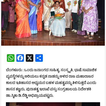
WhatsApp
Facebook
X
Share
ಬೆಂಗಳೂರು : ಒಂದು ಜನಾಂಗದ ಸಾಹಿತ್ಯ, ಸಂಸ್ಕೃತಿ, ಭಾಷೆ ಸಾಮಾಜಿಕ
ವ್ಯವಸ್ಥೆಗಳನ್ನು ಅರಿಯಲು ಕನ್ನಡ ನಾಡನ್ನು ಆಳಿದ ರಾಜ ಮಹಾರಾಜರ
ಕಾಲದ ಇತಿಹಾಸದ ಅಧ್ಯಯನ ಬಹಳ ಮಹತ್ವವನ್ನು ತಿಳಿಸುತ್ತದೆ ಎಂದು
ಶಾಸನ ತಜ್ಞರು, ಪುರಾತತ್ವ ಇಲಾಖೆ ವಸ್ತು ಸಂಗ್ರಹಾಲಯ ನಿರ್ದೇಶಕಿ
ಡಾ.ಸ್ಮಿತಾ ಡಿ.ರೆಡ್ಡಿ ಅಭಿಪ್ರಾಯಪಟ್ಟರು.