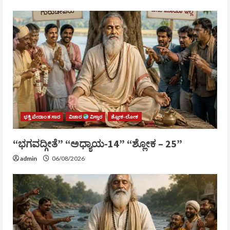
ಭಕ್ತಿ ವೇದಾಂತ ಸಾರ
ವಿಚಾರ
ವಿಸ್ತಾರ
ಶ್ಲೋಕ-ಲೋಕ
“ಭಗವದ್ಗೀತೆ” “ಅಧ್ಯಾಯ-14” “ಶ್ಲೋಕ – 25”
admin
06/08/2026