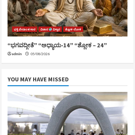
ಭಕ್ತಿ ವೇದಾಂತ ಸಾರ
ವಿಚಾರ
ವಿಸ್ತಾರ
ಶ್ಲೋಕ-ಲೋಕ
“ಭಗವದ್ಗೀತೆ” “ಅಧ್ಯಾಯ-14” “ಶ್ಲೋಕ – 24”
admin
05/08/2026
YOU MAY HAVE MISSED