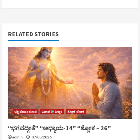
RELATED STORIES
ಭಕ್ತಿ ವೇದಾಂತ ಸಾರ
ವಿಚಾರ
ವಿಸ್ತಾರ
ಶ್ಲೋಕ-ಲೋಕ
“ಭಗವದ್ಗೀತೆ” “ಅಧ್ಯಾಯ-14” “ಶ್ಲೋಕ – 26”
admin
07/08/2026