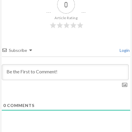
0
e
R
Article Rating
e
a
Subscribe
Login
d
i
n
g
0
COMMENTS