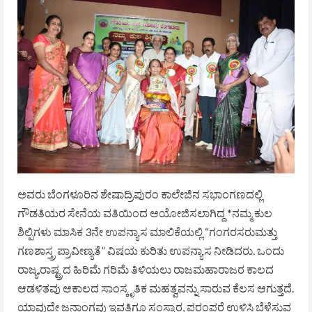
ಅವರು ಬೆಂಗಳೂರಿನ ಶೇಷಾದ್ರಿಪುರಂ ಕಾಲೇಜಿನ ಸಭಾಂಗಣದಲ್ಲಿ
ಗೌಡತಿಯರ ಸೇನೆಯ ವತಿಯಿಂದ ಆಯೋಜಿಸಲಾಗಿದ್ದ *ನಮ್ಮ ಕುಲ
ಶಿಲ್ಪಿಗಳು ಮಾಸಿಕ 3ನೇ ಉಪನ್ಯಾಸ ಮಾಲಿಕೆಯಲ್ಲಿ “ಗಂಗರಸರುಮತ್ತು
ಗಣಶಾಸ್ತ್ರ ಪ್ರಾವೀಣ್ಯತೆ” ವಿಷಯ ಕುರಿತು ಉಪನ್ಯಾಸ ನೀಡಿದರು. ಒಂದು
ರಾಜ್ಯ,ರಾಷ್ಟ್ರದ ಹಿರಿಮೆ ಗರಿಮೆ ತಿಳಿಯಲು ರಾಜಮಹಾರಾಜರ ಕಾಲದ
ಆಡಳಿತವು ಆಕಾಲದ ಸಾಂಸ್ಕೃತಿಕ ಮಹತ್ವವನ್ನು ಸಾರುವ ಕೆಲಸ ಆಗುತ್ತದೆ.
ಯಾವುದೇ ಜನಾಂಗವು ಇವತ್ತಿಗೂ ಸಂಸ್ಕಾರ, ಪರಂಪರೆ ಉಳಿಸಿ ಬೆಳೆಸುವ