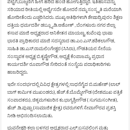
ಪೆಟ್ಟಿಗೆ,ಬುಜ್ಜಣಿಗೆ ಹೀಗೆ ಹರಿದ ಹಂಚಿ ಹೋಗುತ್ತಿದ್ದಾರೆ. ಇತಿಹಾಸವನ್ನು
ಸರಿಯಾದ ರೀತಿಯಲ್ಲಿ ಅರ್ಥೈಸದೇ ಹೋದರೆ ನಮ್ಮ ಸಂಸ್ಕೃತಿ ಮರೆಯಾಗಿ
ಹೋದೀತೆಂದು ಎಚ್ಚರಿಸಿದರು. ಮುಖ್ಯ ಅತಿಥಿಗಳಾಗಿ ಶೇಷಾದ್ರಿಪುರಂ ಶಿಕ್ಷಣ
ದತ್ತಿಯ ಧರ್ಮದರ್ಶಿ ಡಬ್ಲ್ಯೂ.ಡಿ.ಅಶೋಕ್ , ಬೆಂಗಳೂರು ನಗರ ಜಿಲ್ಲಾ
ಕಸಾಪ ಮಾಜಿ ಅಧ್ಯಕ್ಷರಾದ ಅನಿಕೇತನ ಮಾಯಣ್ಣ, ಕುವೆಂಪು ಭಾಷಾ
ಭಾರತಿ ಪ್ರಾಧಿಕಾರದ‌ ಮಾಜಿ ಸದಸ್ಯರಾದ ಡಾ.ಎಂ.ಎಸ್.ಶಶಿಕಲಾಗೌಡ,
ಸಾಹಿತಿ ಡಾ.ಎಸ್.ರಾಮಲಿಂಗೇಶ್ವರ (ಸಿಸಿರಾ), ಗೌಡತಿಯರ ಸೇನೆಯ
ಸಂಸ್ಥಾಪಕ ಅಧ್ಯಕ್ಷ ಬಿ.ಕೃಷ್ಣೇಗೌಡ, ಅಧ್ಯಕ್ಷೆ ಕೆಂಪಾಜಮ್ಮ, ಪ್ರಧಾನ
ಕಾರ್ಯದರ್ಶಿ ರೂಪಾಗೌಡ ಸೇರಿದಂತೆ ಸಂಸ್ಥೆಯ ಪದಾಧಿಕಾರಿಗಳು
ಹಾಜರಿದ್ದರು.
ಇದೇ ಸಂದರ್ಭದಲ್ಲಿ ವಿವಿಧ ಕ್ಷೇತ್ರಗಳಲ್ಲಿ ಸಾಧನೆಗೈದ ಬಿ.ಮಹೇಶ್ (ಲಾಲ್
ಬಾಗ್ ಕಾರ್ಮಿಕ ಮುಖಂಡರು), ಹೆಚ್.ಕೆ.ಬೊಮ್ಮೇಗೌಡ (ದೇಶಮುಖ ಪತ್ರಿಕೆ
ಸಂಪಾದಕರು), ಚಿಕ್ಕಮಗಳೂರಿನ ಕು.ಭಾಗ್ಯಶ್ರೀಗೌಡ ( ಸುಗಮಸಂಗೀತ),
ಹೆಚ್ .ಡಿ.ಪುಷ್ಪಾ (ಸಾಮಾಜಿಕ ಕ್ಷೇತ್ರ) ರವರುಗಳಿಗೆ ಸೇವಾಗೌರವ ಪ್ರಶಸ್ತಿ
ನೀಡಿ ಅಭಿನಂದಿಸಲಾಯಿತು.
ಭುವನೇಶ್ವರಿ ಕಲಾ ಬಳಗದ ಅಧ್ಯಕ್ಷರಾದ ಎಲ್.ಬಸವಲಿಂಗ ಮತ್ತು