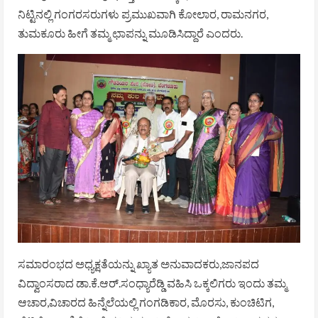
ನಿಟ್ಟಿನಲ್ಲಿ ಗಂಗರಸರುಗಳು ಪ್ರಮುಖವಾಗಿ ಕೋಲಾರ, ರಾಮನಗರ,
ತುಮಕೂರು ಹೀಗೆ ತಮ್ಮ ಛಾಪನ್ನು ಮೂಡಿಸಿದ್ದಾರೆ ಎಂದರು.
ಸಮಾರಂಭದ ಅಧ್ಯಕ್ಷತೆಯನ್ನು ಖ್ಯಾತ ಅನುವಾದಕರು,ಜಾನಪದ
ವಿದ್ವಾಂಸರಾದ ಡಾ.ಕೆ.ಆರ್.ಸಂಧ್ಯಾರೆಡ್ಡಿ ವಹಿಸಿ ಒಕ್ಕಲಿಗರು ಇಂದು ತಮ್ಮ
ಆಚಾರ,ವಿಚಾರದ ಹಿನ್ನೆಲೆಯಲ್ಲಿ ಗಂಗಡಿಕಾರ, ಮೊರಸು, ಕುಂಚಿಟಿಗ,