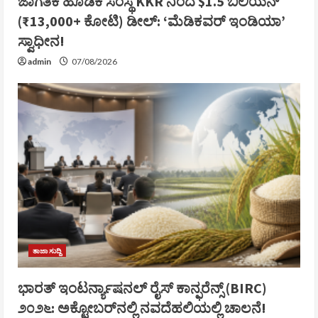
ಜಾಗತಿಕ ಹೂಡಿಕೆ ಸಂಸ್ಥೆ KKR ನಿಂದ $1.5 ಬಿಲಿಯನ್
(₹13,000+ ಕೋಟಿ) ಡೀಲ್: ‘ಮೆಡಿಕವರ್ ಇಂಡಿಯಾ’
ಸ್ವಾಧೀನ!
admin
07/08/2026
ತಾಜಾ ಸುದ್ದಿ
ಭಾರತ್ ಇಂಟರ್ನ್ಯಾಷನಲ್ ರೈಸ್ ಕಾನ್ಫರೆನ್ಸ್ (BIRC)
೨೦೨೬: ಅಕ್ಟೋಬರ್‌ನಲ್ಲಿ ನವದೆಹಲಿಯಲ್ಲಿ ಚಾಲನೆ!