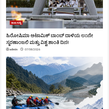
ತಾಜಾ ಸುದ್ದಿ
ಹಿರೋಷಿಮಾ ಅಟಾಮಿಕ್ ಬಾಂಬ್ ದಾಳಿಯ ೮೧ನೇ
ಸ್ಮರಣಾಂಜಲಿ ಮತ್ತು ವಿಶ್ವ ಶಾಂತಿ ದಿನ!
admin
07/08/2026