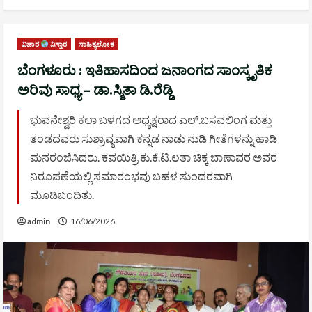
ವಿಚಾರ
ವಿಸ್ತಾರ
ಸಾಹಿತ್ಯಲೋಕ
ಬೆಂಗಳೂರು : ಇತಿಹಾಸದಿಂದ ಜನಾಂಗದ ಸಾಂಸ್ಕೃತಿಕ
ಅರಿವು ಸಾಧ್ಯ – ಡಾ.ಸ್ಮಿತಾ ಡಿ.ರೆಡ್ಡಿ
ಭುವನೇಶ್ವರಿ ಕಲಾ ಬಳಗದ ಅಧ್ಯಕ್ಷರಾದ ಎಲ್.ಬಸವಲಿಂಗ ಮತ್ತು
ತಂಡದವರು ಸುಶ್ರಾವ್ಯವಾಗಿ ಕನ್ನಡ ನಾಡು ನುಡಿ ಗೀತೆಗಳನ್ನು ಹಾಡಿ
ಮನರಂಜಿಸಿದರು. ಕವಯಿತ್ರಿ ಕು.ಕೆ.ಟಿ.ಲತಾ ಚಿಕ್ಕ ಬಾಣಾವರ ಅವರ
ನಿರೂಪಣೆಯಲ್ಲಿ ಸಮಾರಂಭವು ಬಹಳ ಸುಂದರವಾಗಿ
ಮೂಡಿಬಂದಿತು.
admin
16/06/2026