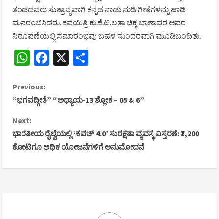
ತಂಡದವರು ಸುಶ್ರಾವ್ಯವಾಗಿ ಕನ್ನಡ ನಾಡು ನುಡಿ ಗೀತೆಗಳನ್ನು ಹಾಡಿ
ಮನರಂಜಿಸಿದರು. ಕವಯಿತ್ರಿ ಕು.ಕೆ.ಟಿ.ಲತಾ ಚಿಕ್ಕ ಬಾಣಾವರ ಅವರ
ನಿರೂಪಣೆಯಲ್ಲಿ ಸಮಾರಂಭವು ಬಹಳ ಸುಂದರವಾಗಿ ಮೂಡಿಬಂದಿತು.
WhatsApp
Facebook
X
Share
C
Previous:
“ಭಗವದ್ಗೀತೆ” “ಅಧ್ಯಾಯ-13 ಶ್ಲೋಕ – 05 & 6”
o
Next:
n
ಭಾರತೀಯ ರೈಲ್ವೆಯಲ್ಲಿ ‘ಕವಚ್ 4.0’ ಸುರಕ್ಷತಾ ವ್ಯವಸ್ಥೆ ವಿಸ್ತರಣೆ: ₹1,200
ಕೋಟಿಗೂ ಅಧಿಕ ಯೋಜನೆಗಳಿಗೆ ಅನುಮೋದನೆ
t
i
n
u