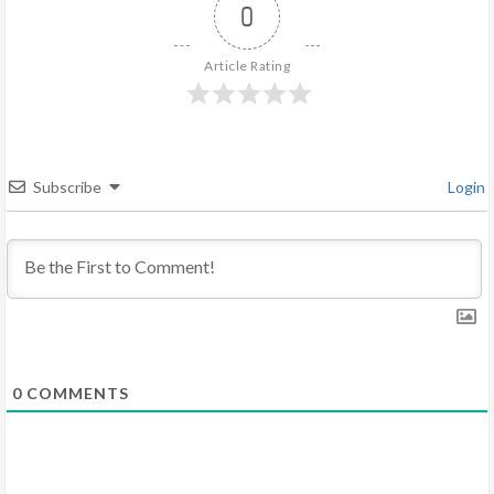
e
0
R
Article Rating
e
a
d
Subscribe
Login
i
n
g
0
COMMENTS