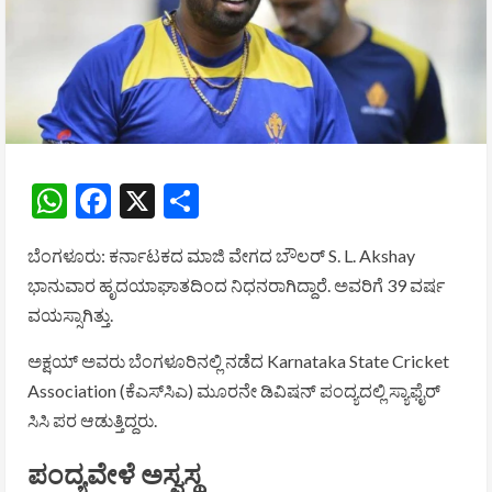
WhatsApp
Facebook
X
Share
ಬೆಂಗಳೂರು: ಕರ್ನಾಟಕದ ಮಾಜಿ ವೇಗದ ಬೌಲರ್
S. L. Akshay
ಭಾನುವಾರ ಹೃದಯಾಘಾತದಿಂದ ನಿಧನರಾಗಿದ್ದಾರೆ. ಅವರಿಗೆ 39 ವರ್ಷ
ವಯಸ್ಸಾಗಿತ್ತು.
ಅಕ್ಷಯ್ ಅವರು ಬೆಂಗಳೂರಿನಲ್ಲಿ ನಡೆದ
Karnataka State Cricket
Association
(ಕೆಎಸ್‌ಸಿಎ) ಮೂರನೇ ಡಿವಿಷನ್ ಪಂದ್ಯದಲ್ಲಿ ಸ್ಯಾಫೈರ್
ಸಿಸಿ ಪರ ಆಡುತ್ತಿದ್ದರು.
ಪಂದ್ಯವೇಳೆ ಅಸ್ವಸ್ಥ