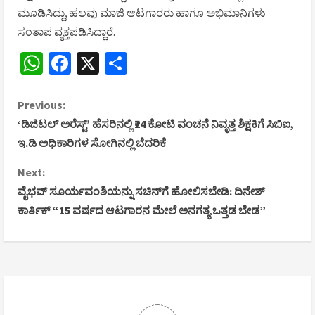
ಮೂಡಿಸಿದ್ದು, ಹಲವು ಮಾಜಿ ಆಟಗಾರರು ಹಾಗೂ ಅಭಿಮಾನಿಗಳು
ಸಂತಾಪ ವ್ಯಕ್ತಪಡಿಸಿದ್ದಾರೆ.
WhatsApp
Facebook
X
Share
C
Previous:
‘ಡಿಜಿಟಲ್ ಅರೆಸ್ಟ್’ ಹೆಸರಿನಲ್ಲಿ ₹24 ಕೋಟಿ ವಂಚನೆ ನಿವೃತ್ತ ಶಿಕ್ಷಕಿಗೆ ಸಿಬಿಐ,
o
ಇ.ಡಿ ಅಧಿಕಾರಿಗಳ ಸೋಗಿನಲ್ಲಿ ಬೆದರಿಕೆ
n
Next:
ವೈಭವ್ ಸೂರ್ಯವಂಶಿಯನ್ನು ಸಚಿನ್‌ಗೆ ಹೋಲಿಸಬೇಡಿ: ದಿನೇಶ್
t
ಕಾರ್ತಿಕ್ “15 ವರ್ಷದ ಆಟಗಾರನ ಮೇಲೆ ಅನಗತ್ಯ ಒತ್ತಡ ಬೇಡ”
i
n
u