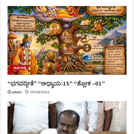
ತಾಜಾ ಸುದ್ದಿ
“ಭಗವದ್ಗೀತೆ” “ಅಧ್ಯಾಯ-15” “ಶ್ಲೋಕ –01”
admin
09/08/2026