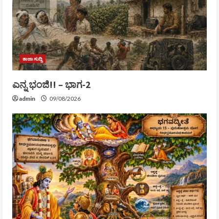
ತಾಜಾ ಸುದ್ದಿ
ಎನ್ನ ಭಂಜಿ!! – ಭಾಗ-2
admin
09/08/2026