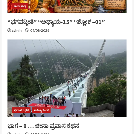
ತಾಜಾ ಸುದ್ದಿ
“ಭಗವದ್ಗೀತೆ” “ಅಧ್ಯಾಯ-15” “ಶ್ಲೋಕ –01”
admin
09/08/2026
ಪ್ರವಾಸ ಕಥನ
ಸಾಹಿತ್ಯಲೋಕ
ಭಾಗ – 9 … ಚೀನಾ ಪ್ರವಾಸ ಕಥನ