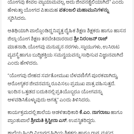
ಯೋಗವು ಕೇವಲ ವ್ಯಾಯಾಮವಲ್ಲ, ಅದು ಜೀವನಶೈಲಿಯಾಗಿದೆ” ಎಂದು
ಹೇಳುತ್ತಾ ಯೋಗದ ಪಿತಾಮಹ
ಪತಂಜಲಿ ಮಹಾಮುನಿಗಳನ್ನು
ಸ್ಮರಿಸಿದರು.
ಅತಿಥಿಯಾಗಿ ಪಾಲ್ಗೊಂಡಿದ್ದ ನಿವೃತ್ತ ದೈಹಿಕ ಶಿಕ್ಷಣ ಶಿಕ್ಷಕರು ಹಾಗೂ ಹಾಸನ
ಜಿಲ್ಲಾ ಯೋಗ ಶಿಕ್ಷಣ ತರಬೇತಿದಾರರಾದ
ಶ್ರೀ ನಿರಂಜನ್ ರಾಜ್
ಮಾತನಾಡಿ, ಯೋಗವು ಮನುಷ್ಯನ ನರಗಳು, ಸ್ನಾಯುಗಳು, ಉಸಿರಾಟ
ವ್ಯವಸ್ಥೆ ಹಾಗೂ ಬುದ್ಧಿಶಕ್ತಿಯ ಸಮನ್ವಯವನ್ನು ಸಾಧಿಸುವ ವಿಜ್ಞಾನವಾಗಿದೆ
ಎಂದು ಹೇಳಿದರು.
“ಯೋಗವು ದೇಹದ ಸರ್ವತೋಮುಖ ಬೆಳವಣಿಗೆಗೆ ಪೂರಕವಾಗಿದ್ದು,
ಆರೋಗ್ಯಕರ ಜೀವನವನ್ನು ರೂಪಿಸಲು ಪ್ರಮುಖ ಪಾತ್ರ ವಹಿಸುತ್ತದೆ.
ಇಂದಿನ ಒತ್ತಡದ ಬದುಕಿನಲ್ಲಿ ಪ್ರತಿಯೊಬ್ಬರೂ ಯೋಗವನ್ನು
ಅಳವಡಿಸಿಕೊಳ್ಳುವುದು ಅಗತ್ಯ” ಎಂದು ತಿಳಿಸಿದರು.
ಕಾರ್ಯಕ್ರಮದಲ್ಲಿ ಶಾಲೆಯ ಆಡಳಿತಾಧಿಕಾರಿ
ಕೆ.ಎಂ. ನಾಗರಾಜು
ಹಾಗೂ
ಪ್ರಾಂಶುಪಾಲೆ
ಶ್ರೀಮತಿ ಕ್ರಿಸ್ಟೀನಾ ಎಸ್.
ಉಪಸ್ಥಿತರಿದ್ದರು.
ಶಾಲೆಯ ಹಿಂದಿ ವಿಭಾಗದ ಹಿರಿಯ ಶಿಕ್ಷಕರು ಹಾಗೂ ರಾಷ್ಟ್ರಮಟ್ಟದ