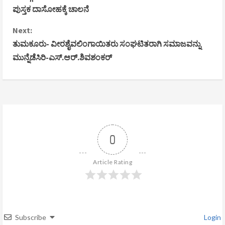
ಪುಸ್ತಕ ದಾಸೋಹಕ್ಕೆ ಚಾಲನೆ
n
Next:
t
ತುಮಕೂರು- ವೀರಶೈವಲಿಂಗಾಯಿತರು ಸಂಘಟಿತರಾಗಿ ಸಮಾಜವನ್ನು
i
ಮುನ್ನೆಡೆಸಿರಿ-ಎಸ್.ಆರ್.ಶಿವಶಂಕರ್
n
u
e
R
0
e
Article Rating
a
d
Subscribe
Login
i