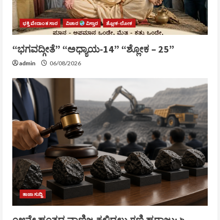
ಭಕ್ತಿ ವೇದಾಂತ ಸಾರ
ವಿಚಾರ
ವಿಸ್ತಾರ
ಶ್ಲೋಕ-ಲೋಕ
“ಭಗವದ್ಗೀತೆ” “ಅಧ್ಯಾಯ-14” “ಶ್ಲೋಕ – 25”
admin
06/08/2026
ತಾಜಾ ಸುದ್ದಿ
೧೫ನೇ ಹಂತದ ವಾಣಿಜ್ಯ ಕಲ್ಲಿದ್ದಲು ಗಣಿ ಹರಾಜು: ೬