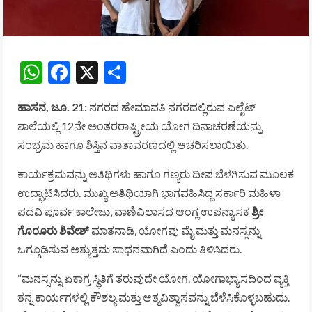
WhatsApp
Facebook
X
Share
ಹಾಸನ, ಜೂ. 21:
ನಗರದ ಹೇಮಾವತಿ ನಗರದಲ್ಲಿರುವ ಎಲೈಟ್
ಶಾಲೆಯಲ್ಲಿ 12ನೇ ಅಂತರರಾಷ್ಟ್ರೀಯ ಯೋಗ ದಿನಾಚರಣೆಯನ್ನು
ಸಂಭ್ರಮ ಹಾಗೂ ಶಿಸ್ತಿನ ವಾತಾವರಣದಲ್ಲಿ ಆಚರಿಸಲಾಯಿತು.
ಕಾರ್ಯಕ್ರಮವನ್ನು ಅತಿಥಿಗಳು ಹಾಗೂ ಗಣ್ಯರು ದೀಪ ಬೆಳಗಿಸುವ ಮೂಲಕ
ಉದ್ಘಾಟಿಸಿದರು. ಮುಖ್ಯ ಅತಿಥಿಯಾಗಿ ಭಾಗವಹಿಸಿದ್ದ ಸರ್ಕಾರಿ ಮಹಿಳಾ
ಪದವಿ ಪೂರ್ವ ಕಾಲೇಜು, ವಾಣಿವಿಲಾಸದ ಆಂಗ್ಲ ಉಪನ್ಯಾಸಕ
ಶ್ರೀ
ಗೊರೂರು ಶಿವೇಶ್
ಮಾತನಾಡಿ, ಯೋಗವು ಮೈ ಮತ್ತು ಮನಸ್ಸನ್ನು
ಒಗ್ಗೂಡಿಸುವ ಅತ್ಯುತ್ತಮ ಸಾಧನವಾಗಿದೆ ಎಂದು ತಿಳಿಸಿದರು.
“ಮನಸ್ಸನ್ನು ಏಕಾಗ್ರ ಸ್ಥಿತಿಗೆ ತರುವುದೇ ಯೋಗ. ಯೋಗಾಭ್ಯಾಸದಿಂದ ವ್ಯಕ್ತಿ
ತನ್ನ ಕಾರ್ಯಗಳಲ್ಲಿ ಕೌಶಲ್ಯ ಮತ್ತು ಆತ್ಮವಿಶ್ವಾಸವನ್ನು ಬೆಳೆಸಿಕೊಳ್ಳಬಹುದು.