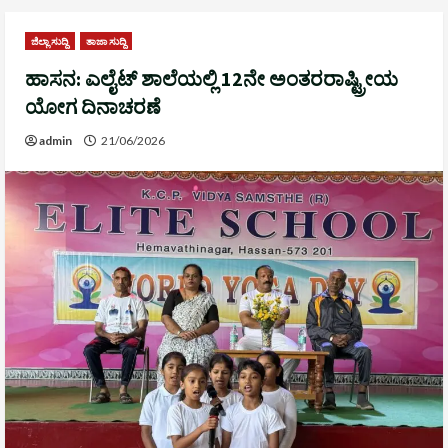
ಜಿಲ್ಲಾ ಸುದ್ದಿ
ತಾಜಾ ಸುದ್ದಿ
ಹಾಸನ: ಎಲೈಟ್ ಶಾಲೆಯಲ್ಲಿ 12ನೇ ಅಂತರರಾಷ್ಟ್ರೀಯ
ಯೋಗ ದಿನಾಚರಣೆ
admin
21/06/2026