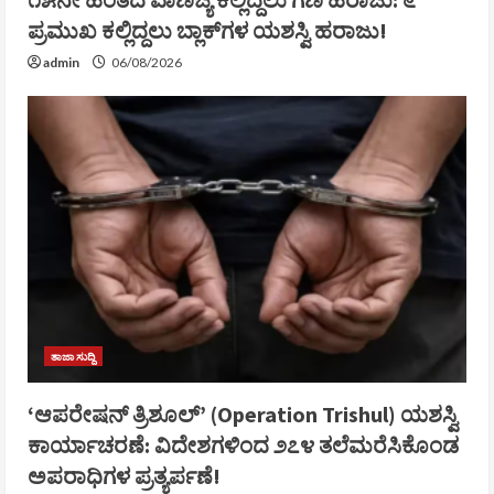
ಪ್ರಮುಖ ಕಲ್ಲಿದ್ದಲು ಬ್ಲಾಕ್‌ಗಳ ಯಶಸ್ವಿ ಹರಾಜು!
admin
06/08/2026
ತಾಜಾ ಸುದ್ದಿ
‘ಆಪರೇಷನ್ ತ್ರಿಶೂಲ್’ (Operation Trishul) ಯಶಸ್ವಿ
ಕಾರ್ಯಾಚರಣೆ: ವಿದೇಶಗಳಿಂದ ೨೭೪ ತಲೆಮರೆಸಿಕೊಂಡ
ಅಪರಾಧಿಗಳ ಪ್ರತ್ಯರ್ಪಣೆ!