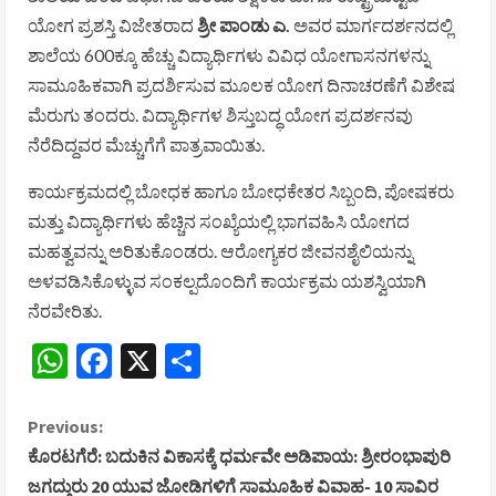
ಯೋಗ ಪ್ರಶಸ್ತಿ ವಿಜೇತರಾದ
ಶ್ರೀ ಪಾಂಡು ಎ.
ಅವರ ಮಾರ್ಗದರ್ಶನದಲ್ಲಿ
ಶಾಲೆಯ 600ಕ್ಕೂ ಹೆಚ್ಚು ವಿದ್ಯಾರ್ಥಿಗಳು ವಿವಿಧ ಯೋಗಾಸನಗಳನ್ನು
ಸಾಮೂಹಿಕವಾಗಿ ಪ್ರದರ್ಶಿಸುವ ಮೂಲಕ ಯೋಗ ದಿನಾಚರಣೆಗೆ ವಿಶೇಷ
ಮೆರುಗು ತಂದರು. ವಿದ್ಯಾರ್ಥಿಗಳ ಶಿಸ್ತುಬದ್ಧ ಯೋಗ ಪ್ರದರ್ಶನವು
ನೆರೆದಿದ್ದವರ ಮೆಚ್ಚುಗೆಗೆ ಪಾತ್ರವಾಯಿತು.
ಕಾರ್ಯಕ್ರಮದಲ್ಲಿ ಬೋಧಕ ಹಾಗೂ ಬೋಧಕೇತರ ಸಿಬ್ಬಂದಿ, ಪೋಷಕರು
ಮತ್ತು ವಿದ್ಯಾರ್ಥಿಗಳು ಹೆಚ್ಚಿನ ಸಂಖ್ಯೆಯಲ್ಲಿ ಭಾಗವಹಿಸಿ ಯೋಗದ
ಮಹತ್ವವನ್ನು ಅರಿತುಕೊಂಡರು. ಆರೋಗ್ಯಕರ ಜೀವನಶೈಲಿಯನ್ನು
ಅಳವಡಿಸಿಕೊಳ್ಳುವ ಸಂಕಲ್ಪದೊಂದಿಗೆ ಕಾರ್ಯಕ್ರಮ ಯಶಸ್ವಿಯಾಗಿ
ನೆರವೇರಿತು.
WhatsApp
Facebook
X
Share
C
Previous:
ಕೊರಟಗೆರೆ: ಬದುಕಿನ ವಿಕಾಸಕ್ಕೆ ಧರ್ಮವೇ ಅಡಿಪಾಯ: ಶ್ರೀರಂಭಾಪುರಿ
o
ಜಗದ್ಗುರು 20 ಯುವ ಜೋಡಿಗಳಿಗೆ ಸಾಮೂಹಿಕ ವಿವಾಹ- 10 ಸಾವಿರ