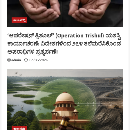
ತಾಜಾ ಸುದ್ದಿ
‘ಆಪರೇಷನ್ ತ್ರಿಶೂಲ್’ (Operation Trishul) ಯಶಸ್ವಿ
ಕಾರ್ಯಾಚರಣೆ: ವಿದೇಶಗಳಿಂದ ೨೭೪ ತಲೆಮರೆಸಿಕೊಂಡ
ಅಪರಾಧಿಗಳ ಪ್ರತ್ಯರ್ಪಣೆ!
admin
06/08/2026
ತಾಜಾ ಸುದ್ದಿ