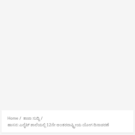
Home
ತಾಜಾ ಸುದ್ದಿ
ಹಾಸನ: ಎಲೈಟ್ ಶಾಲೆಯಲ್ಲಿ 12ನೇ ಅಂತರರಾಷ್ಟ್ರೀಯ ಯೋಗ ದಿನಾಚರಣೆ