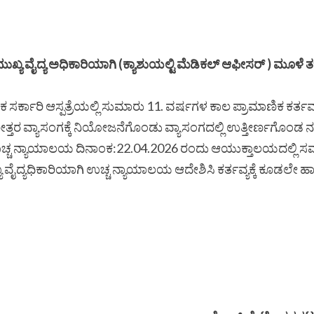
್ವಜನಿಕ ಸರ್ಕಾರಿ ಆಸ್ಪತ್ರೆಯಲ್ಲಿ ಸುಮಾರು 11. ವರ್ಷಗಳ ಕಾಲ ಪ್ರಾಮಾಣಿಕ ಕ
ೋತ್ತರ ವ್ಯಾಸಂಗಕ್ಕೆ ನಿಯೋಜನೆಗೊಂಡು ವ್ಯಾಸಂಗದಲ್ಲಿ ಉತ್ತೀರ್ಣಗೊಂಡ ನ
ವರು ಉಚ್ಚ ನ್ಯಾಯಾಲಯ ದಿನಾಂಕ:22.04.2026 ರಂದು ಆಯುಕ್ತಾಲಯದಲ್ಲಿ ಸ
ಖ್ಯ ವೈದ್ಯಧಿಕಾರಿಯಾಗಿ ಉಚ್ಚ ನ್ಯಾಯಾಲಯ ಆದೇಶಿಸಿ ಕರ್ತವ್ಯಕ್ಕೆ ಕೂಡಲೇ