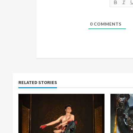
i
n
0
COMMENTS
g
RELATED STORIES