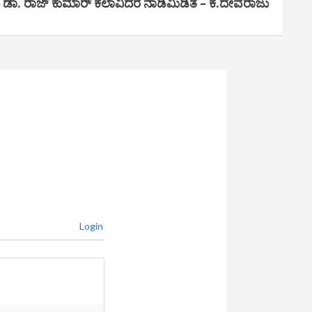
 ಡಾ. ರಾಜ್ ಕುಮಾರ್ ಕಲಾವಿದರ ನಾಡಿಮಿಡಿತ – ಕೆ.ದೇವರಾಜು
Login