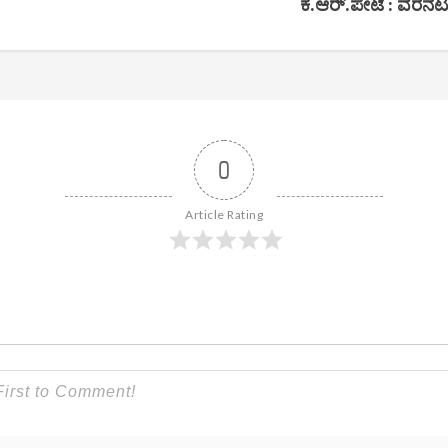
ಕೆ.ಆರ್.ಪೇಟೆ : ವರನಟ
0
Article Rating