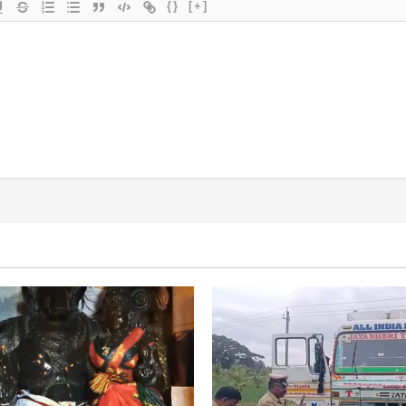
{}
[+]