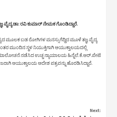
ರ್ತವ್ಯದ ಮೂಲಕ ಬಡ ರೋಗಿಗಳ ಮನಸ್ಸುಗೆದ್ದಿದ ಮೂಳೆ ತಜ್ಞ ವೈದ್ಯ
ಂತರ ಮುಂದಿನ ಸ್ಥಳ ನಿಯುಕ್ತಿಗಾಗಿ ಆಯುಕ್ತಾಲಯದಲ್ಲಿ
ಮಾಲೋಚನೆ ನಡೆಸಿದ ಉಚ್ಚ ನ್ಯಾಯಾಲಯ ಹಿನ್ನೆಲೆ.ಕೆ.ಆರ್.ಪೇಟೆ
 ಹಾಜರಾಗಿ ಆಯುಕ್ತಾಲಯ ಆದೇಶ ಪತ್ರವನ್ನು ಹೊರಡಿಸಿದ್ದಾರೆ.
Next: