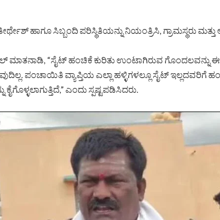
್ ತೀರ್ಥೇಶ್ ಹಾಗೂ ಸಿಬ್ಬಂದಿ ಪರಿಸ್ಥಿತಿಯನ್ನು ನಿಯಂತ್ರಿಸಿ, ಗ್ರಾಮಸ್ಥರು ಮ
ುನಿಲ್ ಮಾತನಾಡಿ, “ಸೈಟ್ ಹಂಚಿಕೆ ಕುರಿತು ಉಂಟಾಗಿರುವ ಗೊಂದಲವನ್ನು ಈಗ
ಲ. ಪಂಚಾಯಿತಿ ವ್ಯಾಪ್ತಿಯ ಎಲ್ಲಾ ಹಳ್ಳಿಗಳಲ್ಲೂ ಸೈಟ್ ಇಲ್ಲದವರಿಗೆ 
 ಕೈಗೊಳ್ಳಲಾಗುತ್ತಿದೆ,” ಎಂದು ಸ್ಪಷ್ಟಪಡಿಸಿದರು.