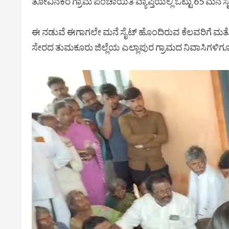
ತೋವಿನಕೆರೆ ಗ್ರಾಮ ಪಂಚಾಯಿತಿ ವ್ಯಾಪ್ತಿಯಲ್ಲಿ ಒಟ್ಟು 65 ಮನೆ 
ಈ ನಡುವೆ ಈಗಾಗಲೇ ಮನೆ ಸೈಟ್ ಹೊಂದಿರುವ ಕೆಲವರಿಗೆ ಮತ್ತೊಮ
ಸೇರದ ತುಮಕೂರು ಜಿಲ್ಲೆಯ ಎಲ್ಲಾಪುರ ಗ್ರಾಮದ ನಿವಾಸಿಗಳಿಗೂ 