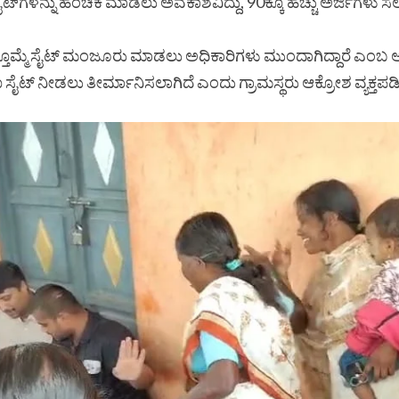
ಸೈಟ್‌ಗಳನ್ನು ಹಂಚಿಕೆ ಮಾಡಲು ಅವಕಾಶವಿದ್ದು, 90ಕ್ಕೂ ಹೆಚ್ಚು ಅರ್ಜಿಗಳು 
್ಮೆ ಸೈಟ್ ಮಂಜೂರು ಮಾಡಲು ಅಧಿಕಾರಿಗಳು ಮುಂದಾಗಿದ್ದಾರೆ ಎಂಬ ಆರೋಪ 
ಸೈಟ್ ನೀಡಲು ತೀರ್ಮಾನಿಸಲಾಗಿದೆ ಎಂದು ಗ್ರಾಮಸ್ಥರು ಆಕ್ರೋಶ ವ್ಯಕ್ತಪಡ