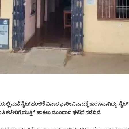
ಯಲ್ಲಿ ಮನೆ ಸೈಟ್ ಹಂಚಿಕೆ ವಿಚಾರ ಭಾರೀ ವಿವಾದಕ್ಕೆ ಕಾರಣವಾಗಿದ್ದು, ಸೈಟ್
ಿ ಕಚೇರಿಗೆ ಮುತ್ತಿಗೆ ಹಾಕಲು ಮುಂದಾದ ಘಟನೆ ನಡೆದಿದೆ.