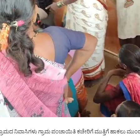
ದ ನಿವಾಸಿಗಳು ಗ್ರಾಮ ಪಂಚಾಯಿತಿ ಕಚೇರಿಗೆ ಮುತ್ತಿಗೆ ಹಾಕಲು ಮುಂದಾದರು. 