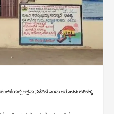
 ಹಂಚಿಕೆಯಲ್ಲಿ ಅಕ್ರಮ ನಡೆದಿದೆ ಎಂದು ಆರೋಪಿಸಿ ಕುರಿಹಳ್ಳಿ