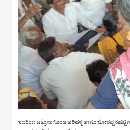
ಇದರಿಂದ ಆಕ್ರೋಶಗೊಂಡ ಕುರಿಹಳ್ಳಿ ಹಾಗೂ ಬೋರಪ್ಪನಹಟ್ಟಿ ಗ್ರಾಮ