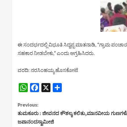
ಈ ಸಂದರ್ಭದಲ್ಲಿ ವಿಭೂತಿ ಸಿದ್ದಪ್ಪ ಮಾತನಾಡಿ, “ಗ್ರಾಮ ಪಂಚ
ಸಹಕಾರ ನೀಡಬೇಕು,” ಎಂದು ಆಗ್ರಹಿಸಿದರು.
ವರದಿ: ನರಸಿಂಹಯ್ಯ ಹೊಸಕೋಟೆ
WhatsApp
Facebook
X
Share
C
Previous:
ತುಮಕೂರು : ಜೀವನದ ಕೌಶಲ್ಯ ಕಲಿತು,ಮಾನವೀಯ ಗುಣಗಳೊಂ
o
ಜಪಾನಂದಸ್ವಾಮೀಜಿ