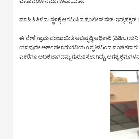
ವಾತಾವರಣ ನಿರ್ಮಾಣವಾಯಿತು.
ಮಾಹಿತಿ ತಿಳಿದು ಸ್ಥಳಕ್ಕೆ ಆಗಮಿಸಿದ ಪೊಲೀಸ್ ಸಬ್‌-ಇನ್ಸ್‌ಪೆಕ್ಟರ
ಈ ವೇಳೆ ಗ್ರಾಮ ಪಂಚಾಯಿತಿ ಅಭಿವೃದ್ಧಿ ಅಧಿಕಾರಿ (ಪಿಡಿಒ) ಸ
ಯಾವುದೇ ಅರ್ಹ ಫಲಾನುಭವಿಯೂ ಸೈಟ್‌ನಿಂದ ವಂಚಿತರಾಗುವುದಿಲ್
ಎಕರೆಗೂ ಅಧಿಕ ಜಾಗವನ್ನು ಗುರುತಿಸಲಾಗಿದ್ದು, ಅಗತ್ಯ ಕ್ರಮಗಳನ್ನು