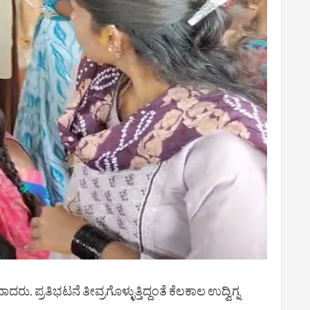
ಪ್ರತಿಭಟನೆ ತೀವ್ರಗೊಳ್ಳುತ್ತಿದ್ದಂತೆ ಕೆಲಕಾಲ ಉದ್ವಿಗ್ನ