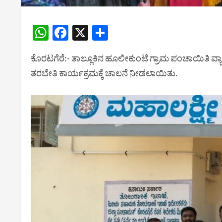
WhatsApp
Facebook
X
Share
ಕೊರಟಗೆರೆ:- ತಾಲ್ಲೂಕಿನ ಹೂಲೀಕುಂಟೆ ಗ್ರಾಮ ಪಂಚಾಯಿತಿ ವ್ಯಾ
ತರಬೇತಿ ಕಾರ್ಯಕ್ರಮಕ್ಕೆ ಚಾಲನೆ ನೀಡಲಾಯಿತು.