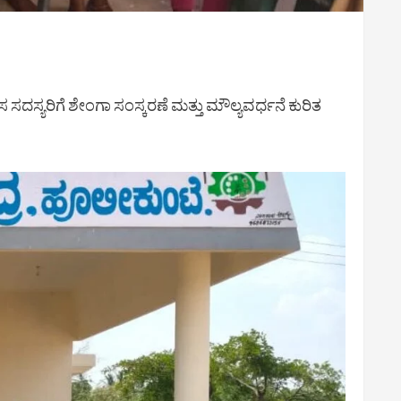
ದಸ್ಯರಿಗೆ ಶೇಂಗಾ ಸಂಸ್ಕರಣೆ ಮತ್ತು ಮೌಲ್ಯವರ್ಧನೆ ಕುರಿತ