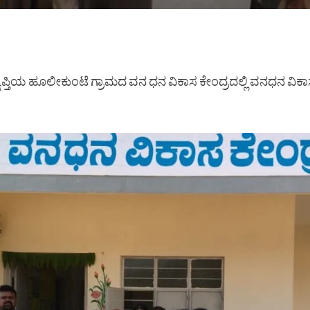
ಪ್ತಿಯ ಹೂಲೀಕುಂಟೆ ಗ್ರಾಮದ ವನ ಧನ ವಿಕಾಸ ಕೇಂದ್ರದಲ್ಲಿ ವನಧನ ವಿಕಾಸ ಸ