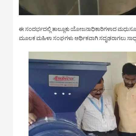
ಈ ಸಂದರ್ಭದಲ್ಲಿ ತಾಲ್ಲೂಕು ಯೋಜನಾಧಿಕಾರಿಗಳಾದ ಮಧುಸೂದನ ಎ
ಮೂಲಕ ಮಹಿಳಾ ಸಂಘಗಳು ಆರ್ಥಿಕವಾಗಿ ಸದೃಢರಾಗಲು ಸಾಧ್ಯವಾ