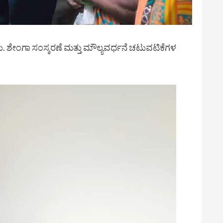
. ಶೇಂಗಾ ಸಂಸ್ಕರಣೆ ಮತ್ತು ಮೌಲ್ಯವರ್ಧನೆ ಚಟುವಟಿಕೆಗಳ