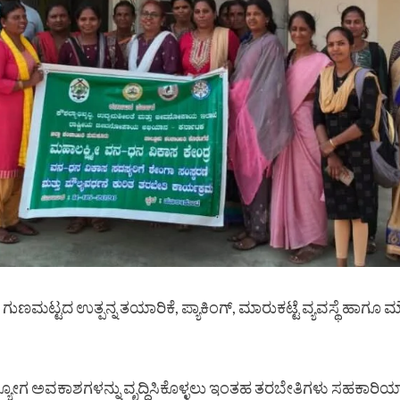
, ಗುಣಮಟ್ಟದ ಉತ್ಪನ್ನ ತಯಾರಿಕೆ, ಪ್ಯಾಕಿಂಗ್‌, ಮಾರುಕಟ್ಟೆ ವ್ಯವಸ್ಥೆ ಹ
ೋಗ ಅವಕಾಶಗಳನ್ನು ವೃದ್ಧಿಸಿಕೊಳ್ಳಲು ಇಂತಹ ತರಬೇತಿಗಳು ಸಹಕಾರಿಯಾ