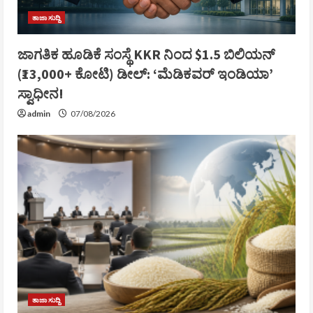
ತಾಜಾ ಸುದ್ದಿ
ಜಾಗತಿಕ ಹೂಡಿಕೆ ಸಂಸ್ಥೆ KKR ನಿಂದ $1.5 ಬಿಲಿಯನ್
(₹13,000+ ಕೋಟಿ) ಡೀಲ್: ‘ಮೆಡಿಕವರ್ ಇಂಡಿಯಾ’
ಸ್ವಾಧೀನ!
admin
07/08/2026
ತಾಜಾ ಸುದ್ದಿ