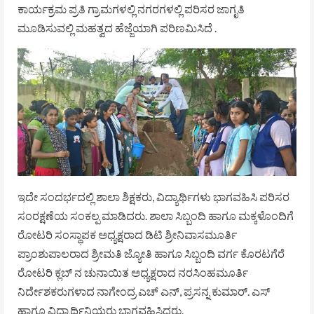
ಕಾರ್ಯಕ್ರಮ ಪ್ರತಿ ಗ್ರಾಮಗಳಲ್ಲಿ ನಗರಗಳಲ್ಲಿ ಪರಿಸರ ಜಾಗೃತಿ
ಮೂಡಿಸುವಲ್ಲಿ ಮಹತ್ವದ ಹೆಜ್ಜೆಯಾಗಿ ಪರಿಣಮಿಸಿದೆ .
ಇದೇ ಸಂದರ್ಭದಲ್ಲಿ ಶಾಲಾ ಶಿಕ್ಷಕರು, ವಿದ್ಯಾರ್ಥಿಗಳು ಭಾಗವಹಿಸಿ ಪರಿಸರ
ಸಂರಕ್ಷಣೆಯ ಸಂಕಲ್ಪ ಮಾಡಿದರು. ಶಾಲಾ ಸಿಬ್ಬಂದಿ ಹಾಗೂ ಮಕ್ಕಳೊಂದಿಗೆ
ರೋಟರಿ ಸಂಸ್ಥಾಪಕ ಅಧ್ಯಕ್ಷರಾದ ಡಿಟಿ ಶ್ರೀನಿವಾಸಮೂರ್ತಿ
ಪ್ರಾಂಶುಪಾಲರಾದ ಶ್ರೀಮತಿ ಜ್ಯೋತಿ ಹಾಗೂ ಸಿಬ್ಬಂದಿ ವರ್ಗ ಕೊರಟಗೆರೆ
ರೋಟರಿ ಕ್ಲಬ್ ನ ಚುನಾಯಿತ ಅಧ್ಯಕ್ಷರಾದ ನರಸಿಂಹಮೂರ್ತಿ
ನಿರ್ದೇಶಕರುಗಳಾದ ನಾಗೇಂದ್ರ ಎಚ್ ಎನ್, ಪ್ರಸನ್ನ ಕುಮಾರ್. ಎಸ್
ಹಾಗೂ ವಿದ್ಯಾರ್ಥಿನಿಯರು ಭಾಗವಹಿಸಿದ್ದರು.