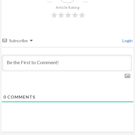
R
Article Rating
e
a
Subscribe
Login
d
i
n
g
0
COMMENTS