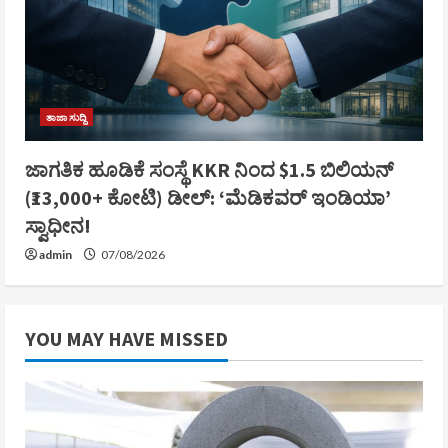
ತಾಜಾ ಸುದ್ದಿ
ಜಾಗತಿಕ ಹೂಡಿಕೆ ಸಂಸ್ಥೆ KKR ನಿಂದ $1.5 ಬಿಲಿಯನ್
(₹13,000+ ಕೋಟಿ) ಡೀಲ್: ‘ಮೆಡಿಕವರ್ ಇಂಡಿಯಾ’
ಸ್ವಾಧೀನ!
admin
07/08/2026
YOU MAY HAVE MISSED