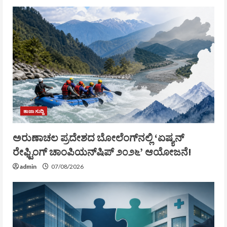
ತಾಜಾ ಸುದ್ದಿ
ಅರುಣಾಚಲ ಪ್ರದೇಶದ ಬೋಲೆಂಗ್‌ನಲ್ಲಿ ‘ಏಷ್ಯನ್
ರೇಫ್ಟಿಂಗ್ ಚಾಂಪಿಯನ್‌ಷಿಪ್ ೨೦೨೬’ ಆಯೋಜನೆ!
admin
07/08/2026