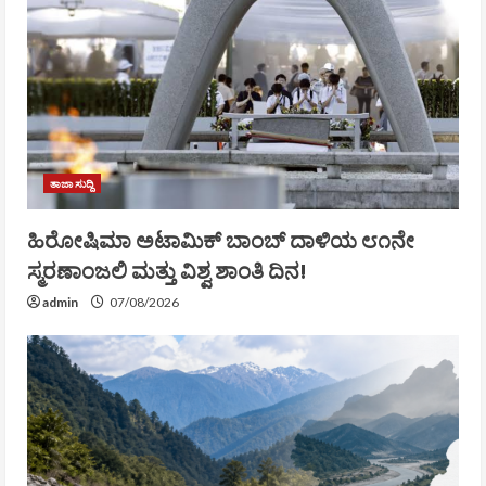
ತಾಜಾ ಸುದ್ದಿ
ಹಿರೋಷಿಮಾ ಅಟಾಮಿಕ್ ಬಾಂಬ್ ದಾಳಿಯ ೮೧ನೇ
ಸ್ಮರಣಾಂಜಲಿ ಮತ್ತು ವಿಶ್ವ ಶಾಂತಿ ದಿನ!
admin
07/08/2026