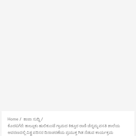
Home
ತಾಜಾ ಸುದ್ದಿ
ಕೊರಟಗೆರೆ: ತಾಲ್ಲೂಕು ಹುಲಿಕುಂಟೆ ಗ್ರಾಮದ ಕಿತ್ತೂರ ರಾಣಿ ಚೆನ್ನಮ್ಮ ವಸತಿ ಶಾಲೆಯ
ಆವರಣದಲ್ಲಿ ವಿಶ್ವ ಪರಿಸರ ದಿನಾಚರಣೆಯ ಪ್ರಯುಕ್ತ ಗಿಡ ನೆಡುವ ಕಾರ್ಯಕ್ರಮ