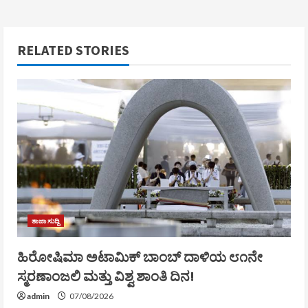
RELATED STORIES
ತಾಜಾ ಸುದ್ದಿ
ಹಿರೋಷಿಮಾ ಅಟಾಮಿಕ್ ಬಾಂಬ್ ದಾಳಿಯ ೮೧ನೇ
ಸ್ಮರಣಾಂಜಲಿ ಮತ್ತು ವಿಶ್ವ ಶಾಂತಿ ದಿನ!
admin
07/08/2026