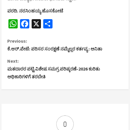
ವರದಿ. ನರಸಿಂಹಯ್ಯ ಹೊಸಕೋಟೆ
WhatsApp
Facebook
X
Share
C
Previous:
ಕೆ.ಆರ್.ಪೇಟೆ: ಪರಿಸರ ಸಂರಕ್ಷಣೆ ನಮ್ಮೆಲ್ಲರ ಕರ್ತವ್ಯ : ಅನಿತಾ
o
Next:
n
ಮತದಾರರ ಪಟ್ಟಿ ವಿಶೇಷ ಸಮಗ್ರ ಪರಿಷ್ಕರಣೆ-2026 ಕುರಿತು
ಅಧಿಕಾರಿಗಳಿಗೆ ತರಬೇತಿ
t
i
n
u
0
e