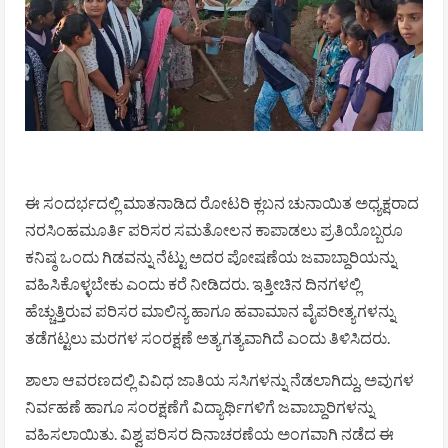
ಈ ಸಂದರ್ಭದಲ್ಲಿ ಮಾತನಾಡಿದ ರೋಟರಿ ಕ್ಲಬನ ಚುನಾಯಿತ ಅಧ್ಯಕ್ಷರಾದ
ನರಸಿಂಹಮೂರ್ತಿ ಪರಿಸರ ಸಮತೋಲನ ಕಾಪಾಡಲು ಪ್ರತಿಯೊಬ್ಬರೂ
ಕನಿಷ್ಠ ಒಂದು ಗಿಡವನ್ನು ನೆಟ್ಟು ಅದರ ಪೋಷಣೆಯ ಜವಾಬ್ದಾರಿಯನ್ನು
ವಹಿಸಿಕೊಳ್ಳಬೇಕು ಎಂದು ಕರೆ ನೀಡಿದರು. ಇತ್ತೀಚಿನ ದಿನಗಳಲ್ಲಿ
ಹೆಚ್ಚುತ್ತಿರುವ ಪರಿಸರ ಮಾಲಿನ್ಯ ಹಾಗೂ ಹವಾಮಾನ ವೈಪರೀತ್ಯಗಳನ್ನು
ತಡೆಗಟ್ಟಲು ಮರಗಳ ಸಂರಕ್ಷಣೆ ಅತ್ಯಗತ್ಯವಾಗಿದೆ ಎಂದು ತಿಳಿಸಿದರು.
ಶಾಲಾ ಆವರಣದಲ್ಲಿ ವಿವಿಧ ಜಾತಿಯ ಸಸಿಗಳನ್ನು ನೆಡಲಾಗಿದ್ದು, ಅವುಗಳ
ನಿರ್ವಹಣೆ ಹಾಗೂ ಸಂರಕ್ಷಣೆಗೆ ವಿದ್ಯಾರ್ಥಿಗಳಿಗೆ ಜವಾಬ್ದಾರಿಗಳನ್ನು
ವಹಿಸಲಾಯಿತು. ವಿಶ್ವ ಪರಿಸರ ದಿನಾಚರಣೆಯ ಅಂಗವಾಗಿ ನಡೆದ ಈ