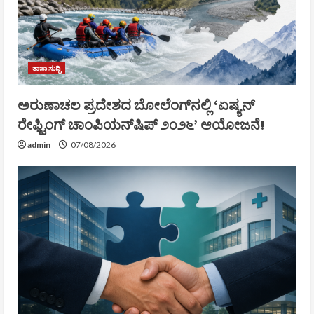
ತಾಜಾ ಸುದ್ದಿ
ಅರುಣಾಚಲ ಪ್ರದೇಶದ ಬೋಲೆಂಗ್‌ನಲ್ಲಿ ‘ಏಷ್ಯನ್
ರೇಫ್ಟಿಂಗ್ ಚಾಂಪಿಯನ್‌ಷಿಪ್ ೨೦೨೬’ ಆಯೋಜನೆ!
admin
07/08/2026