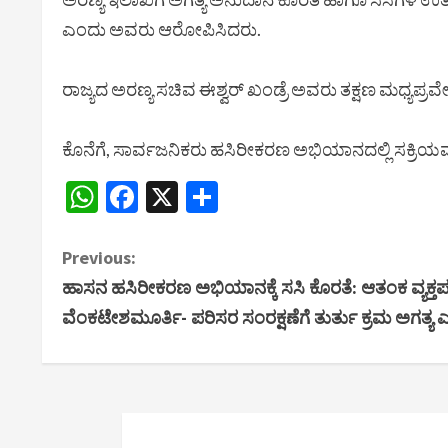
ಎಂದು ಅವರು ಆರೋಪಿಸಿದರು.
ರಾಜ್ಯದ ಅರಣ್ಯ ಸಚಿವ ಈಶ್ವರ್ ಖಂಡ್ರೆ ಅವರು ತಕ್ಷಣ ಮಧ್ಯಪ್
ಕೊನೆಗೆ, ಸಾರ್ವಜನಿಕರು ಹಸಿರೀಕರಣ ಅಭಿಯಾನದಲ್ಲಿ ಸಕ್ರಿಯ
WhatsApp
Facebook
X
Share
C
Previous:
ಹಾಸನ ಹಸಿರೀಕರಣ ಅಭಿಯಾನಕ್ಕೆ ಸಸಿ ಕೊರತೆ: ಆತಂಕ ವ್ಯಕ್ತಪ
o
ವೆಂಕಟೇಶಮೂರ್ತಿ- ಪರಿಸರ ಸಂರಕ್ಷಣೆಗೆ ತುರ್ತು ಕ್ರಮ ಅಗತ್ಯ
n
t
i