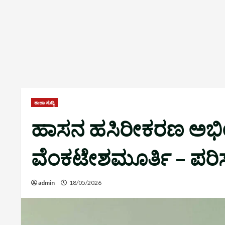
ತಾಜಾ ಸುದ್ದಿ
ಹಾಸನ ಹಸಿರೀಕರಣ ಅಭಿಯಾನ
ವೆಂಕಟೇಶಮೂರ್ತಿ – ಪರಿಸರ
admin
18/05/2026