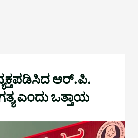
್ತಪಡಿಸಿದ ಆರ್.ಪಿ.
ಅಗತ್ಯ ಎಂದು ಒತ್ತಾಯ