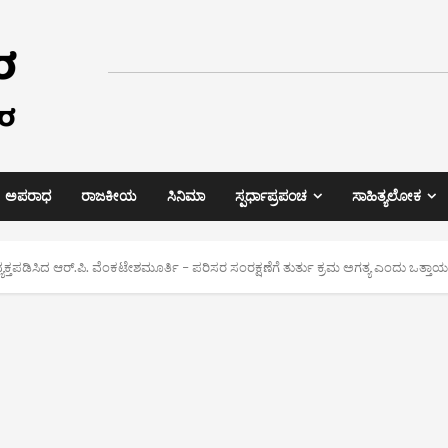
ಅಪರಾಧ
ರಾಜಕೀಯ
ಸಿನಿಮಾ
ಸ್ಪರ್ಧಾಪ್ರಪಂಚ
ಸಾಹಿತ್ಯಲೋಕ
್ತಪಡಿಸಿದ ಆರ್.ಪಿ. ವೆಂಕಟೇಶಮೂರ್ತಿ – ಪರಿಸರ ಸಂರಕ್ಷಣೆಗೆ ತುರ್ತು ಕ್ರಮ ಅಗತ್ಯ ಎಂದು ಒತ್ತಾಯ