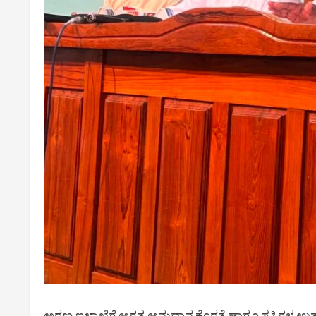
ಅರಣ್ಯ ಇಲಾಖೆಗೆ ಅಗತ್ಯ ಅನುದಾನ ಕೊರತೆ ಹಾಗೂ ಸಸಿಗಳ ಉತ್ಪ