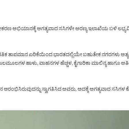
ಸಿರೀಕರಣ ಅಭಿಯಾನಕ್ಕೆ ಅಗತ್ಯವಾದ ಸಸಿಗಳೇ ಅರಣ್ಯ ಇಲಾಖೆಯ ಬಳಿ ಲಭ್ಯವ
ಜಾಗತಿಕ ತಾಪಮಾನ ಏರಿಕೆಯಿಂದ ಭಾರತದಲ್ಲಿಯೇ ಬಹುತೇಕ ನಗರಗಳು ಅತ್ಯಂತ
ನಾಶ, ಜಲಮೂಲಗಳ ಹಾಳು, ವಾಹನಗಳ ಹೆಚ್ಚಳ, ಕೈಗಾರಿಕಾ ಮಾಲಿನ್ಯ ಹಾಗೂ 
ಯಾನ ಆರಂಭಿಸಿರುವುದನ್ನು ಸ್ವಾಗತಿಸಿದ ಅವರು, ಅದಕ್ಕೆ ಅಗತ್ಯವಾದ ಸಸಿಗ