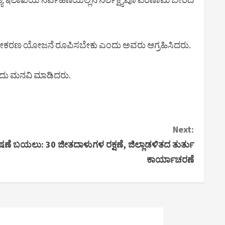
ರ ಹಸಿರೀಕರಣ ಯೋಜನೆ ರೂಪಿಸಬೇಕು ಎಂದು ಅವರು ಆಗ್ರಹಿಸಿದರು.
ಎಂದು ಮನವಿ ಮಾಡಿದರು.
Next:
ಣೆ ಬಯಲು: 30 ಜೀತದಾಳುಗಳ ರಕ್ಷಣೆ, ಜಿಲ್ಲಾಡಳಿತದ ತುರ್ತು
ಕಾರ್ಯಾಚರಣೆ