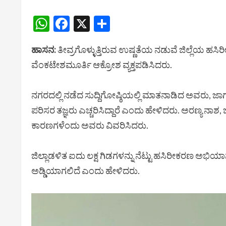
WhatsApp
Facebook
X
Share
ಹಾಸನ:
ತೀವ್ರಗೊಳ್ಳುತ್ತಿರುವ ಉಷ್ಣತೆಯ ನಡುವೆ ಜಿಲ್ಲೆಯ ಹ
ವೆಂಕಟೇಶಮೂರ್ತಿ ಆಕ್ರೋಶ ವ್ಯಕ್ತಪಡಿಸಿದರು.
ನಗರದಲ್ಲಿ ನಡೆದ ಸುದ್ದಿಗೋಷ್ಠಿಯಲ್ಲಿ ಮಾತನಾಡಿದ ಅವರು, 
ಪರಿಸರ ತಜ್ಞರು ಎಚ್ಚರಿಸಿದ್ದಾರೆ ಎಂದು ಹೇಳಿದರು. ಅರಣ್ಯ 
ಕಾರಣಗಳೆಂದು ಅವರು ವಿವರಿಸಿದರು.
ಜಿಲ್ಲಾಡಳಿತ ಐದು ಲಕ್ಷ ಗಿಡಗಳನ್ನು ನೆಟ್ಟು ಹಸಿರೀಕರಣ ಅಭಿ
ಅಡ್ಡಿಯಾಗಲಿದೆ ಎಂದು ಹೇಳಿದರು.