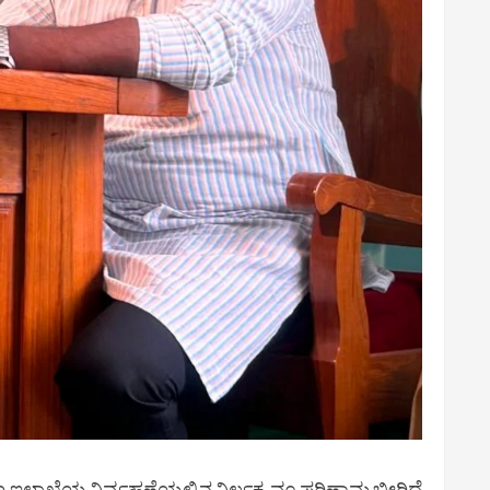
 ಇಲಾಖೆಯ ನಿರ್ವಹಣೆಯಲ್ಲಿನ ನಿರ್ಲಕ್ಷ್ಯವೂ ಪರಿಣಾಮ ಬೀರಿದೆ