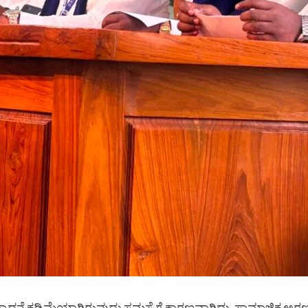
ಾದನೆ ಕಡಿಮೆಯಾಗಿರುವುದು ಸಮಸ್ಯೆಗೆ ಕಾರಣವಾಗಿದ್ದು, ಸಾಮಾಜಿಕ ಅರಣ್ಯ