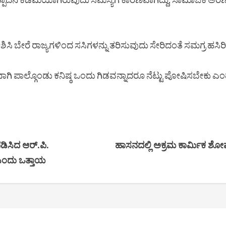
ರವೇಶಿಸಿ ಬೇರೆ ರಾಜ್ಯಗಳಿಂದ ಸಸಿಗಳನ್ನು ತರಿಸುವುದು ಸೇರಿದಂತೆ ಸಮಗ್
ವಾಗಿ ಪಾಲ್ಗೊಂಡು ಕನಿಷ್ಠ ಒಂದು ಗಿಡವನ್ನಾದರೂ ನೆಟ್ಟು ಪೋಷಿಸಬೇಕು 
ಡಿಸಿದ ಆರ್.ಪಿ.
ಹಾಸನದಲ್ಲಿ ಅಕ್ರಮ ಕಾರ್ಮಿಕ ಶೋಷ
 ಎಂದು ಒತ್ತಾಯ