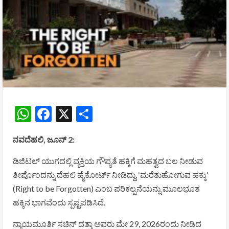
WhatsApp
Facebook
X
Share
ನವದೆಹಲಿ, ಜೂನ್ 2:
ಡಿಜಿಟಲ್ ಯುಗದಲ್ಲಿ ವ್ಯಕ್ತಿಯ ಗೌಪ್ಯತೆ ಹಕ್ಕಿಗೆ ಮಹತ್ವದ ಬಲ ನೀಡುವ
ತೀರ್ಪೊಂದನ್ನು ದೆಹಲಿ ಹೈಕೋರ್ಟ್ ನೀಡಿದ್ದು, ‘ಮರೆತುಹೋಗುವ ಹಕ್ಕು’
(Right to be Forgotten) ಎಂಬ ಪರಿಕಲ್ಪನೆಯನ್ನು ಮೂಲಭೂತ
ಹಕ್ಕಿನ ಭಾಗವೆಂದು ಸ್ಪಷ್ಟಪಡಿಸಿದೆ.
ನ್ಯಾಯಮೂರ್ತಿ ಸಚಿನ್ ದತ್ತಾ ಅವರು ಮೇ 29, 2026ರಂದು ನೀಡಿದ