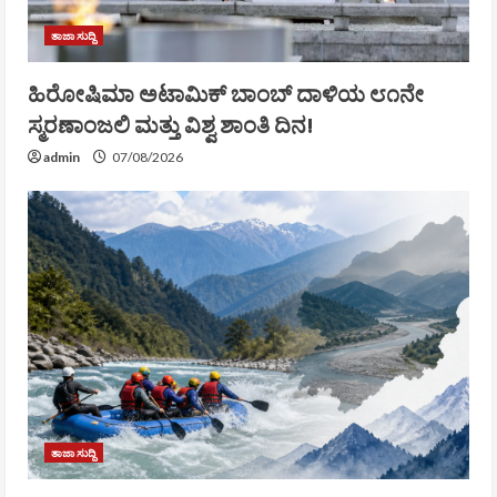
ತಾಜಾ ಸುದ್ದಿ
ಹಿರೋಷಿಮಾ ಅಟಾಮಿಕ್ ಬಾಂಬ್ ದಾಳಿಯ ೮೧ನೇ
ಸ್ಮರಣಾಂಜಲಿ ಮತ್ತು ವಿಶ್ವ ಶಾಂತಿ ದಿನ!
admin
07/08/2026
ತಾಜಾ ಸುದ್ದಿ