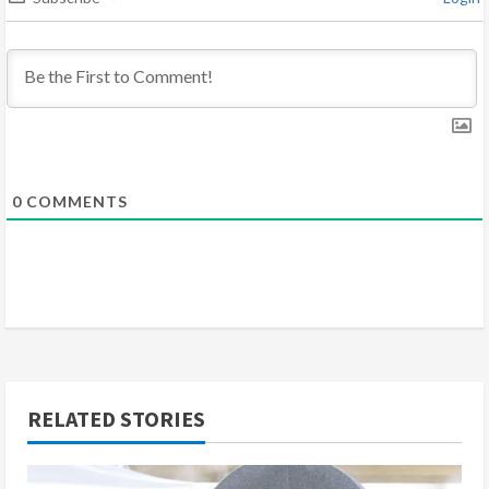
i
n
g
0
COMMENTS
RELATED STORIES