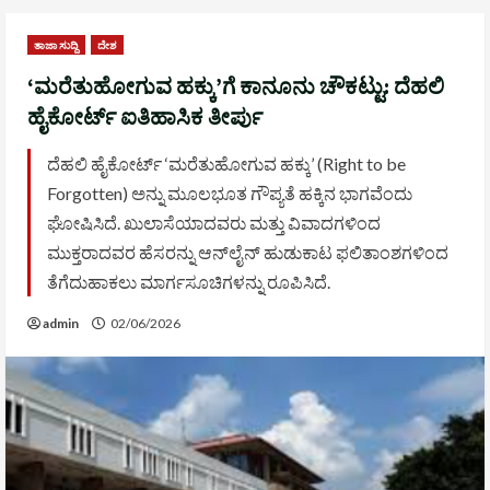
ತಾಜಾ ಸುದ್ದಿ
ದೇಶ
‘ಮರೆತುಹೋಗುವ ಹಕ್ಕು’ಗೆ ಕಾನೂನು ಚೌಕಟ್ಟು: ದೆಹಲಿ
ಹೈಕೋರ್ಟ್ ಐತಿಹಾಸಿಕ ತೀರ್ಪು
ದೆಹಲಿ ಹೈಕೋರ್ಟ್ ‘ಮರೆತುಹೋಗುವ ಹಕ್ಕು’ (Right to be
Forgotten) ಅನ್ನು ಮೂಲಭೂತ ಗೌಪ್ಯತೆ ಹಕ್ಕಿನ ಭಾಗವೆಂದು
ಘೋಷಿಸಿದೆ. ಖುಲಾಸೆಯಾದವರು ಮತ್ತು ವಿವಾದಗಳಿಂದ
ಮುಕ್ತರಾದವರ ಹೆಸರನ್ನು ಆನ್‌ಲೈನ್ ಹುಡುಕಾಟ ಫಲಿತಾಂಶಗಳಿಂದ
ತೆಗೆದುಹಾಕಲು ಮಾರ್ಗಸೂಚಿಗಳನ್ನು ರೂಪಿಸಿದೆ.
admin
02/06/2026