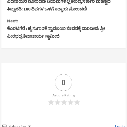
ವಿದೇಶಿಯರ ನೋಂದಣಿ ನಿಯಮಗಳಲ್ಲಿ ಕೇಂದ್ರ ಸರ್ಕಾರ ಮಹತ್ವದ
o
ತಿದ್ದುಪಡಿ: 180 ದಿನಗಳ ಒಳಗೆ ಕಡ್ಡಾಯ ನೋಂದಣಿ
n
Next:
ಕೊರಟಗೆರೆ : ಹೈನುಗಾರಿಕೆ ಸ್ವಾವಲಂಬಿ ಜೀವನಕ್ಕೆ ದಾರಿದೀಪ: ಶ್ರೀ
t
ವೀರಭದ್ರ ಶಿವಾಚಾರ್ಯ ಸ್ವಾಮೀಜಿ
i
n
u
e
0
R
Article Rating
e
a
d
Subscribe
Login