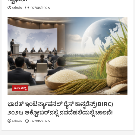
admin
07/08/2026
ತಾಜಾ ಸುದ್ದಿ
ಭಾರತ್ ಇಂಟರ್ನ್ಯಾಷನಲ್ ರೈಸ್ ಕಾನ್ಫರೆನ್ಸ್ (BIRC)
೨೦೨೬: ಅಕ್ಟೋಬರ್‌ನಲ್ಲಿ ನವದೆಹಲಿಯಲ್ಲಿ ಚಾಲನೆ!
admin
07/08/2026