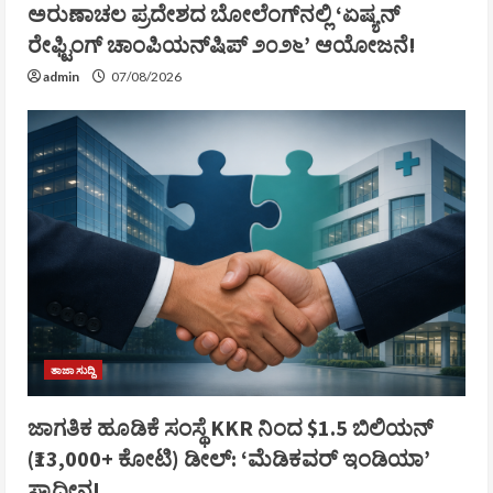
ಅರುಣಾಚಲ ಪ್ರದೇಶದ ಬೋಲೆಂಗ್‌ನಲ್ಲಿ ‘ಏಷ್ಯನ್
ರೇಫ್ಟಿಂಗ್ ಚಾಂಪಿಯನ್‌ಷಿಪ್ ೨೦೨೬’ ಆಯೋಜನೆ!
admin
07/08/2026
ತಾಜಾ ಸುದ್ದಿ
ಜಾಗತಿಕ ಹೂಡಿಕೆ ಸಂಸ್ಥೆ KKR ನಿಂದ $1.5 ಬಿಲಿಯನ್
(₹13,000+ ಕೋಟಿ) ಡೀಲ್: ‘ಮೆಡಿಕವರ್ ಇಂಡಿಯಾ’
ಸ್ವಾಧೀನ!