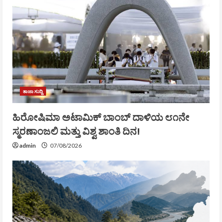
ತಾಜಾ ಸುದ್ದಿ
ಹಿರೋಷಿಮಾ ಅಟಾಮಿಕ್ ಬಾಂಬ್ ದಾಳಿಯ ೮೧ನೇ
ಸ್ಮರಣಾಂಜಲಿ ಮತ್ತು ವಿಶ್ವ ಶಾಂತಿ ದಿನ!
admin
07/08/2026