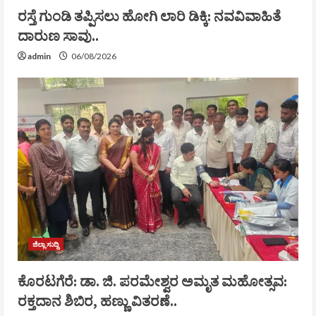
ರಸ್ತೆ ಗುಂಡಿ ತಪ್ಪಿಸಲು ಹೋಗಿ ಲಾರಿ ಡಿಕ್ಕಿ: ನವವಿವಾಹಿತೆ
ದಾರುಣ ಸಾವು..
admin
06/08/2026
ಜಿಲ್ಲಾ ಸುದ್ದಿ
ಕೊರಟಗೆರೆ: ಡಾ. ಜಿ. ಪರಮೇಶ್ವರ ಅಮೃತ ಮಹೋತ್ಸವ:
ರಕ್ತದಾನ ಶಿಬಿರ, ಹಣ್ಣು ವಿತರಣೆ..