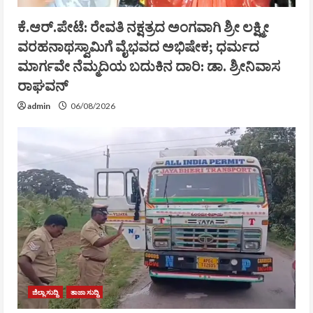
ಕೆ.ಆರ್.ಪೇಟೆ: ರೇವತಿ ನಕ್ಷತ್ರದ ಅಂಗವಾಗಿ ಶ್ರೀ ಲಕ್ಷ್ಮೀ
ವರಹನಾಥಸ್ವಾಮಿಗೆ ವೈಭವದ ಅಭಿಷೇಕ; ಧರ್ಮದ
ಮಾರ್ಗವೇ ನೆಮ್ಮದಿಯ ಬದುಕಿನ ದಾರಿ: ಡಾ. ಶ್ರೀನಿವಾಸ
ರಾಘವನ್
admin
06/08/2026
ಜಿಲ್ಲಾ ಸುದ್ದಿ
ತಾಜಾ ಸುದ್ದಿ