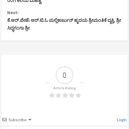
ರಂಗ ಕಲೆಯ ಮಹತ್ವ
o
Next:
n
ಕೆ.ಆರ್.ಪೇಟೆ: ಆರ್.ಟಿ.ಓ ಮಲ್ಲಿಕಾರ್ಜುನ್ ಹೃದಯ ಶ್ರೀಮಂತಿಕೆ ವ್ಯಕ್ತಿ, ಶ್ರೀ
ಸಿದ್ಧಗಂಗಾ ಶ್ರೀ
t
i
n
u
0
e
R
Article Rating
e
a
Subscribe
Login
d