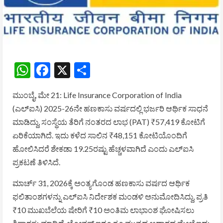
WhatsApp
Facebook
X
Share
ಮುಂಬೈ, ಮೇ 21:
Life Insurance Corporation of India
(ಎಲ್‌ಐಸಿ) 2025-26ನೇ ಹಣಕಾಸು ವರ್ಷದಲ್ಲಿ ಭರ್ಜರಿ ಆರ್ಥಿಕ ಸಾಧನೆ
ಮಾಡಿದ್ದು, ಸಂಸ್ಥೆಯ ತೆರಿಗೆ ನಂತರದ ಲಾಭ (PAT) ₹57,419 ಕೋಟಿಗೆ
ಏರಿಕೆಯಾಗಿದೆ. ಇದು ಕಳೆದ ಸಾಲಿನ ₹48,151 ಕೋಟಿಯೊಂದಿಗೆ
ಹೋಲಿಸಿದರೆ ಶೇಕಡಾ 19.25ರಷ್ಟು ಹೆಚ್ಚಳವಾಗಿದೆ ಎಂದು ಎಲ್‌ಐಸಿ
ಪ್ರಕಟಣೆ ತಿಳಿಸಿದೆ.
ಮಾರ್ಚ್ 31, 2026ಕ್ಕೆ ಅಂತ್ಯಗೊಂಡ ಹಣಕಾಸು ವರ್ಷದ ಆರ್ಥಿಕ
ಫಲಿತಾಂಶಗಳನ್ನು ಎಲ್‌ಐಸಿ ನಿರ್ದೇಶಕ ಮಂಡಳಿ ಅನುಮೋದಿಸಿದ್ದು, ಪ್ರತಿ
₹10 ಮುಖಬೆಲೆಯ ಷೇರಿಗೆ ₹10 ಅಂತಿಮ ಲಾಭಾಂಶ ಘೋಷಿಸಲು