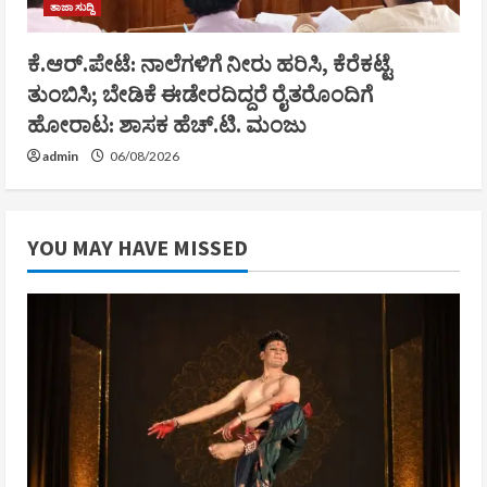
ತಾಜಾ ಸುದ್ದಿ
ಕೆ.ಆರ್.ಪೇಟೆ: ನಾಲೆಗಳಿಗೆ ನೀರು ಹರಿಸಿ, ಕೆರೆಕಟ್ಟೆ
ತುಂಬಿಸಿ; ಬೇಡಿಕೆ ಈಡೇರದಿದ್ದರೆ ರೈತರೊಂದಿಗೆ
ಹೋರಾಟ: ಶಾಸಕ ಹೆಚ್.ಟಿ. ಮಂಜು
admin
06/08/2026
YOU MAY HAVE MISSED