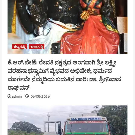
ಜಿಲ್ಲಾ ಸುದ್ದಿ
ತಾಜಾ ಸುದ್ದಿ
ಕೆ.ಆರ್.ಪೇಟೆ: ರೇವತಿ ನಕ್ಷತ್ರದ ಅಂಗವಾಗಿ ಶ್ರೀ ಲಕ್ಷ್ಮೀ
ವರಹನಾಥಸ್ವಾಮಿಗೆ ವೈಭವದ ಅಭಿಷೇಕ; ಧರ್ಮದ
ಮಾರ್ಗವೇ ನೆಮ್ಮದಿಯ ಬದುಕಿನ ದಾರಿ: ಡಾ. ಶ್ರೀನಿವಾಸ
ರಾಘವನ್
admin
06/08/2026