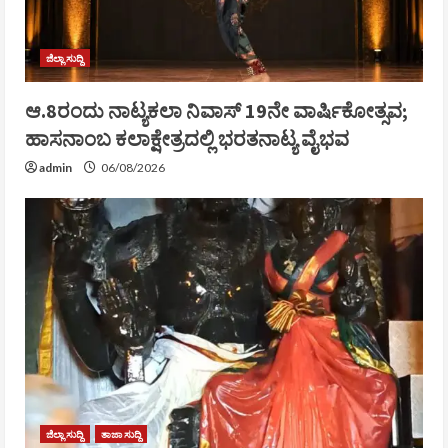
ಜಿಲ್ಲಾ ಸುದ್ದಿ
ಆ.8ರಂದು ನಾಟ್ಯಕಲಾ ನಿವಾಸ್ 19ನೇ ವಾರ್ಷಿಕೋತ್ಸವ;
ಹಾಸನಾಂಬ ಕಲಾಕ್ಷೇತ್ರದಲ್ಲಿ ಭರತನಾಟ್ಯ ವೈಭವ
admin
06/08/2026
ಜಿಲ್ಲಾ ಸುದ್ದಿ
ತಾಜಾ ಸುದ್ದಿ