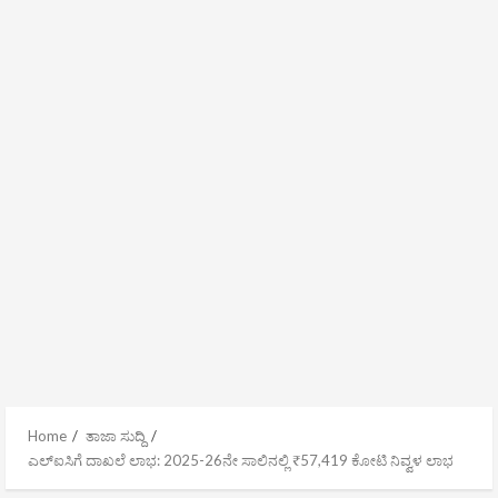
Home
ತಾಜಾ ಸುದ್ದಿ
ಎಲ್‌ಐಸಿ‌ಗೆ ದಾಖಲೆ ಲಾಭ: 2025-26ನೇ ಸಾಲಿನಲ್ಲಿ ₹57,419 ಕೋಟಿ ನಿವ್ವಳ ಲಾಭ