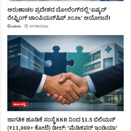
ಅರುಣಾಚಲ ಪ್ರದೇಶದ ಬೋಲೆಂಗ್‌ನಲ್ಲಿ ‘ಏಷ್ಯನ್
ರೇಫ್ಟಿಂಗ್ ಚಾಂಪಿಯನ್‌ಷಿಪ್ ೨೦೨೬’ ಆಯೋಜನೆ!
admin
07/08/2026
ತಾಜಾ ಸುದ್ದಿ
ಜಾಗತಿಕ ಹೂಡಿಕೆ ಸಂಸ್ಥೆ KKR ನಿಂದ $1.5 ಬಿಲಿಯನ್
(₹13,000+ ಕೋಟಿ) ಡೀಲ್: ‘ಮೆಡಿಕವರ್ ಇಂಡಿಯಾ’