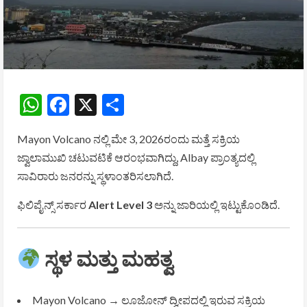
WhatsApp
Facebook
X
Share
Mayon Volcano
ನಲ್ಲಿ ಮೇ 3, 2026ರಂದು ಮತ್ತೆ ಸಕ್ರಿಯ
ಜ್ವಾಲಾಮುಖಿ ಚಟುವಟಿಕೆ ಆರಂಭವಾಗಿದ್ದು,
Albay
ಪ್ರಾಂತ್ಯದಲ್ಲಿ
ಸಾವಿರಾರು ಜನರನ್ನು ಸ್ಥಳಾಂತರಿಸಲಾಗಿದೆ.
ಫಿಲಿಪೈನ್ಸ್ ಸರ್ಕಾರ
Alert Level 3
ಅನ್ನು ಜಾರಿಯಲ್ಲಿ ಇಟ್ಟುಕೊಂಡಿದೆ.
ಸ್ಥಳ ಮತ್ತು ಮಹತ್ವ
Mayon Volcano
→ ಲೂಜೋನ್ ದ್ವೀಪದಲ್ಲಿ ಇರುವ ಸಕ್ರಿಯ