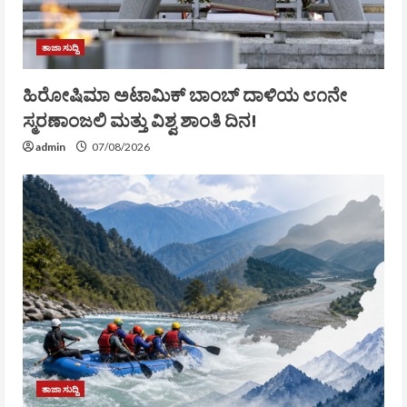
ತಾಜಾ ಸುದ್ದಿ
ಹಿರೋಷಿಮಾ ಅಟಾಮಿಕ್ ಬಾಂಬ್ ದಾಳಿಯ ೮೧ನೇ
ಸ್ಮರಣಾಂಜಲಿ ಮತ್ತು ವಿಶ್ವ ಶಾಂತಿ ದಿನ!
admin
07/08/2026
ತಾಜಾ ಸುದ್ದಿ