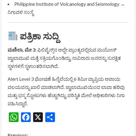
Philippine Institute of Volcanology and Seismology
→
ನಿಗಾವಳಿ ಸಂಸ್ಥೆ
ಪತ್ರಿಕಾ ಸುದ್ದಿ
ಮಣಿಲಾ, ಮೇ 3:
ಫಿಲಿಪೈನ್ಸ್‌ನ ಅಲ್ಬೇ ಪ್ರಾಂತ್ಯದಲ್ಲಿರುವ ಮಯೋನ್
ಜ್ವಾಲಾಮುಖಿ ಮತ್ತೆ ಸಕ್ರಿಯಗೊಂಡಿದ್ದು, ಸಾವಿರಾರು ಜನರನ್ನು ಸುರಕ್ಷಿತ
ಸ್ಥಳಗಳಿಗೆ ಸ್ಥಳಾಂತರಿಸಲಾಗಿದೆ.
Alert Level 3 ಘೋಷಣೆ ಹಿನ್ನೆಲೆಯಲ್ಲಿ 6 ಕಿಮೀ ವ್ಯಾಪ್ತಿಯ ಅಪಾಯ
ವಲಯವನ್ನು ಖಾಲಿ ಮಾಡಲಾಗಿದೆ. ಜ್ವಾಲಾಮುಖಿಯಿಂದ ಲಾವಾ ಹರಿವು
ಮತ್ತು ಭಸ್ಮ ಸ್ಫೋಟಗಳು ಹೆಚ್ಚಾಗಿದ್ದು, ಪರಿಸ್ಥಿತಿ ಮೇಲೆ ಅಧಿಕಾರಿಗಳು ನಿಗಾ
ವಹಿಸಿದ್ದಾರೆ.
WhatsApp
Facebook
X
Share
Previous: