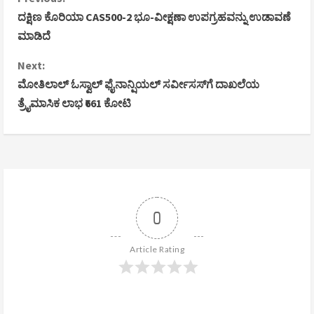
C
ದಕ್ಷಿಣ ಕೊರಿಯಾ CAS500-2 ಭೂ-ವೀಕ್ಷಣಾ ಉಪಗ್ರಹವನ್ನು ಉಡಾವಣೆ
o
ಮಾಡಿದೆ
n
Next:
ಮೋತಿಲಾಲ್ ಓಸ್ವಾಲ್ ಫೈನಾನ್ಷಿಯಲ್ ಸರ್ವೀಸಸ್‌ಗೆ ದಾಖಲೆಯ
t
ತ್ರೈಮಾಸಿಕ ಲಾಭ ₹661 ಕೋಟಿ
i
n
u
e
0
R
Article Rating
e
a