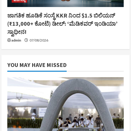
ತಾಜಾ ಸುದ್ದಿ
ಜಾಗತಿಕ ಹೂಡಿಕೆ ಸಂಸ್ಥೆ KKR ನಿಂದ $1.5 ಬಿಲಿಯನ್
(₹13,000+ ಕೋಟಿ) ಡೀಲ್: ‘ಮೆಡಿಕವರ್ ಇಂಡಿಯಾ’
ಸ್ವಾಧೀನ!
admin
07/08/2026
YOU MAY HAVE MISSED