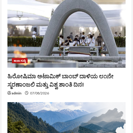
ತಾಜಾ ಸುದ್ದಿ
ಹಿರೋಷಿಮಾ ಅಟಾಮಿಕ್ ಬಾಂಬ್ ದಾಳಿಯ ೮೧ನೇ
ಸ್ಮರಣಾಂಜಲಿ ಮತ್ತು ವಿಶ್ವ ಶಾಂತಿ ದಿನ!
admin
07/08/2026