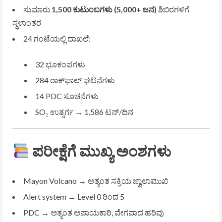
ಸುಮಾರು
1,500 ಕುಟುಂಬಗಳು (5,000+ ಜನ)
ಶಿಬಿರಗಳಿಗೆ
ಸ್ಥಳಾಂತರ
24 ಗಂಟೆಯಲ್ಲಿ ದಾಖಲೆ:
32 ಭೂಕಂಪಗಳು
284 ರಾಕ್‌ಫಾಲ್ ಘಟನೆಗಳು
14 PDC ಸೂಚನೆಗಳು
SO₂ ಉತ್ಸರ್ಗ → 1,586 ಟನ್/ದಿನ
ಪರೀಕ್ಷೆಗೆ ಮುಖ್ಯ ಅಂಶಗಳು
Mayon Volcano
→ ಅತ್ಯಂತ ಸಕ್ರಿಯ ಜ್ವಾಲಾಮುಖಿ
Alert system → Level 0 ರಿಂದ 5
PDC → ಅತ್ಯಂತ ಅಪಾಯಕಾರಿ, ವೇಗವಾದ ಹರಿವು