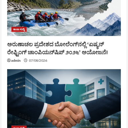
ತಾಜಾ ಸುದ್ದಿ
ಅರುಣಾಚಲ ಪ್ರದೇಶದ ಬೋಲೆಂಗ್‌ನಲ್ಲಿ ‘ಏಷ್ಯನ್
ರೇಫ್ಟಿಂಗ್ ಚಾಂಪಿಯನ್‌ಷಿಪ್ ೨೦೨೬’ ಆಯೋಜನೆ!
admin
07/08/2026