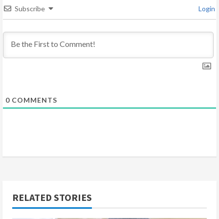
d
Subscribe
Login
i
n
g
0
COMMENTS
RELATED STORIES