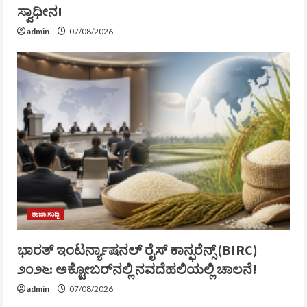
ಸ್ವಾಧೀನ!
admin
07/08/2026
ತಾಜಾ ಸುದ್ದಿ
ಭಾರತ್ ಇಂಟರ್ನ್ಯಾಷನಲ್ ರೈಸ್ ಕಾನ್ಫರೆನ್ಸ್ (BIRC)
೨೦೨೬: ಅಕ್ಟೋಬರ್‌ನಲ್ಲಿ ನವದೆಹಲಿಯಲ್ಲಿ ಚಾಲನೆ!
admin
07/08/2026