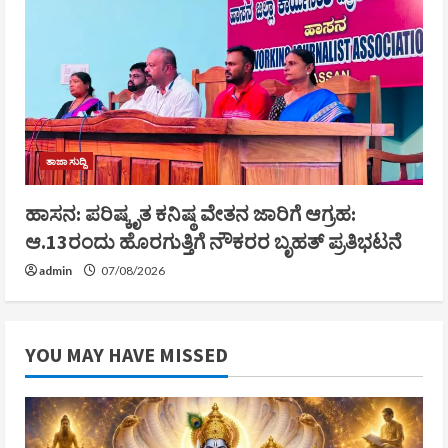
ತಾಜಾ ಸುದ್ದಿ
ಹಾಸನ: ಪರಿಷ್ಕೃತ ಕನಿಷ್ಠ ವೇತನ ಜಾರಿಗೆ ಆಗ್ರಹ:
ಆ.13ರಂದು ಹೊರಗುತ್ತಿಗೆ ನೌಕರರ ಬೃಹತ್ ಪ್ರತಿಭಟನೆ
admin
07/08/2026
YOU MAY HAVE MISSED