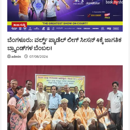
ತಾಜಾ ಸುದ್ದಿ
ಬೆಂಗಳೂರು: ವರ್ಲ್ಡ್ ಪ್ಯಾಡೆಲ್ ಲೀಗ್ ಸೀಸನ್ 4ಕ್ಕೆ ಜಾಗತಿಕ
ಬ್ರ್ಯಾಂಡ್‌ಗಳ ಬೆಂಬಲ!
admin
07/08/2026