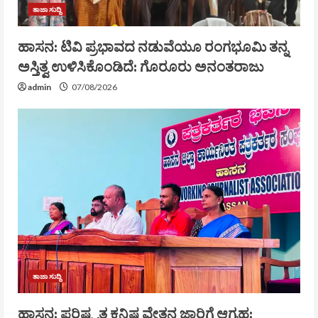
ತಾಜಾ ಸುದ್ದಿ
ಹಾಸನ: ಟಿವಿ ಪ್ರಭಾವದ ನಡುವೆಯೂ ರಂಗಭೂಮಿ ತನ್ನ
ಅಸ್ತಿತ್ವ ಉಳಿಸಿಕೊಂಡಿದೆ: ಗೊರೂರು ಅನಂತರಾಜು
admin
07/08/2026
ತಾಜಾ ಸುದ್ದಿ
ಹಾಸನ: ಪರಿಷ್ಕೃತ ಕನಿಷ್ಠ ವೇತನ ಜಾರಿಗೆ ಆಗ್ರಹ: