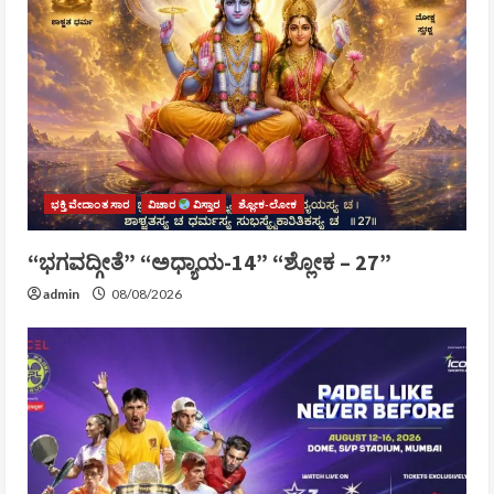
ಭಕ್ತಿ ವೇದಾಂತ ಸಾರ
ವಿಚಾರ
ವಿಸ್ತಾರ
ಶ್ಲೋಕ-ಲೋಕ
“ಭಗವದ್ಗೀತೆ” “ಅಧ್ಯಾಯ-14” “ಶ್ಲೋಕ – 27”
admin
08/08/2026