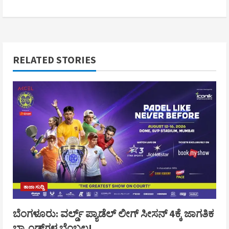
RELATED STORIES
ತಾಜಾ ಸುದ್ದಿ
ಬೆಂಗಳೂರು: ವರ್ಲ್ಡ್ ಪ್ಯಾಡೆಲ್ ಲೀಗ್ ಸೀಸನ್ 4ಕ್ಕೆ ಜಾಗತಿಕ
ಬ್ರ್ಯಾಂಡ್‌ಗಳ ಬೆಂಬಲ!