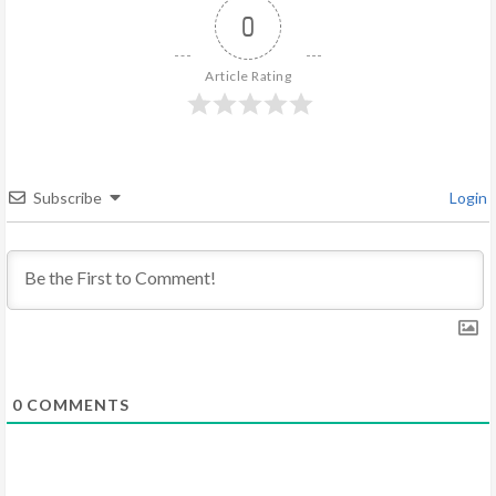
e
0
R
Article Rating
e
a
d
Subscribe
Login
i
n
g
0
COMMENTS