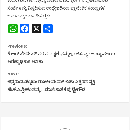
ಸೇವೆಗಳನ್ನು ವಿಸ್ತರಿಸುವ ಉದ್ದೇಶದಿಂದ ಪ್ರಾದೇಶಿಕ ಕೇಂದ್ರಗಳ
ಜಾಲವನ್ನು ಬಲಪಡಿಸುತ್ತಿದೆ.
WhatsApp
Facebook
X
Share
C
Previous:
ಕೆ.ಆರ್.ಪೇಟೆ: ಪರಿಸರ ಸಂರಕ್ಷಣೆ ನಮ್ಮೆಲ್ಲರ ಕರ್ತವ್ಯ : ಅರಣ್ಯ ವಲಯ
o
ಅರಣ್ಯಾಧಿಕಾರಿ ಅನಿತಾ
n
Next:
ಚನ್ನರಾಯಪಟ್ಟಣ: ರಾಜಕೀಯವಾಗಿ ಬಹು ಎತ್ತರದ ವ್ಯಕ್ತಿ
t
ಹೆಚ್.ಸಿ.ಶ್ರೀಕಂಠಯ್ಯ.- ಮಾಜಿ ಶಾಸಕ ಪುಟ್ಟೇಗೌಡ
i
n
u