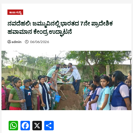
ತಾಜಾ ಸುದ್ದಿ
ನವದೆಹಲಿ: ಜಮ್ಮುವಿನಲ್ಲಿ ಭಾರತದ 7ನೇ ಪ್ರಾದೇಶಿಕ
ಹವಾಮಾನ ಕೇಂದ್ರ ಉದ್ಘಾಟನೆ
admin
06/06/2026
WhatsApp
Facebook
X
Share