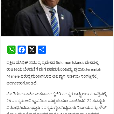
WhatsApp
Facebook
X
Share
ದಕ್ಷಿಣ ಪೆಸಿಫಿಕ್ ಸಮುದ್ರ ಪ್ರದೇಶದ
Solomon Islands
ದೇಶದಲ್ಲಿ
ರಾಜಕೀಯ ಬೆಳವಣಿಗೆ ವೇಗ ಪಡೆದುಕೊಂಡಿದ್ದು, ಪ್ರಧಾನಿ
Jeremiah
Manele
ವಿರುದ್ಧ ಮಂಡಿಸಲಾದ ಅವಿಶ್ವಾಸ ನಿರ್ಣಯ ಸಂಸತ್ತಿನಲ್ಲಿ
ಅಂಗೀಕಾರಗೊಂಡಿದೆ.
ಮೇ 7ರಂದು ನಡೆದ ಮತದಾನದಲ್ಲಿ 50 ಸದಸ್ಯರ ರಾಷ್ಟ್ರೀಯ ಸಂಸತ್ತಿನಲ್ಲಿ
26 ಸದಸ್ಯರು ಅವಿಶ್ವಾಸ ನಿರ್ಣಯಕ್ಕೆ ಬೆಂಬಲ ಸೂಚಿಸಿದರೆ, 22 ಸದಸ್ಯರು
ವಿರೋಧಿಸಿದರು. ಇಬ್ಬರು ಸದಸ್ಯರು ಗೈರಾಗಿದ್ದರು. ಈ ನಿರ್ಣಯವನ್ನು ಸೌತ್