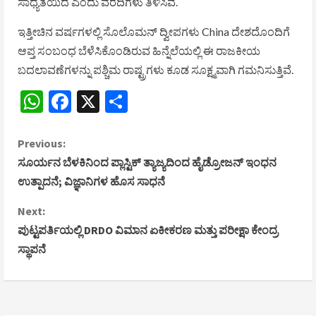
ಸಾಧ್ಯತೆಯಿದೆ ಎಂದು ವರದಿಗಳು ತಿಳಿಸಿವೆ.
ಇತ್ತೀಚಿನ ವರ್ಷಗಳಲ್ಲಿ ಸೊಲೊಮನ್ ದ್ವೀಪಗಳು
China
ದೇಶದೊಂದಿಗೆ
ಆಪ್ತ ಸಂಬಂಧ ಬೆಳೆಸಿಕೊಂಡಿರುವ ಹಿನ್ನೆಲೆಯಲ್ಲಿ ಈ ರಾಜಕೀಯ
ಬದಲಾವಣೆಗಳನ್ನು ಪಶ್ಚಿಮ ರಾಷ್ಟ್ರಗಳು ಕೂಡ ಸೂಕ್ಷ್ಮವಾಗಿ ಗಮನಿಸುತ್ತಿವೆ.
WhatsApp
Facebook
X
Share
C
Previous:
ಸೂರ್ಯನ ಬೆಳಕಿನಿಂದ ಪ್ಲಾಸ್ಟಿಕ್ ತ್ಯಾಜ್ಯದಿಂದ ಹೈಡ್ರೋಜನ್ ಇಂಧನ
o
ಉತ್ಪಾದನೆ; ವಿಜ್ಞಾನಿಗಳ ಹೊಸ ಸಾಧನೆ
n
Next:
ಪುಟ್ಟಪರ್ತಿಯಲ್ಲಿ DRDO ವಿಮಾನ ಏಕೀಕರಣ ಮತ್ತು ಪರೀಕ್ಷಾ ಕೇಂದ್ರ
t
ಸ್ಥಾಪನೆ
i
n