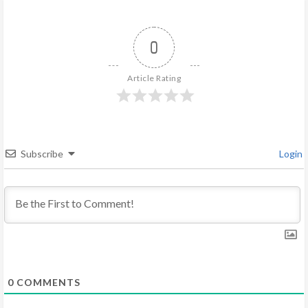
u
e
0
R
Article Rating
e
a
d
Subscribe
Login
i
n
g
0
COMMENTS