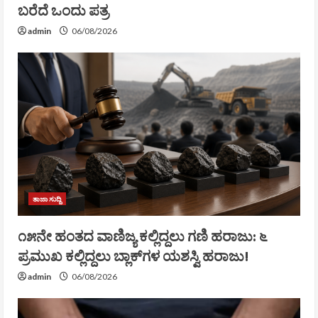
ಬರೆದೆ ಒಂದು ಪತ್ರ
admin
06/08/2026
ತಾಜಾ ಸುದ್ದಿ
೧೫ನೇ ಹಂತದ ವಾಣಿಜ್ಯ ಕಲ್ಲಿದ್ದಲು ಗಣಿ ಹರಾಜು: ೬
ಪ್ರಮುಖ ಕಲ್ಲಿದ್ದಲು ಬ್ಲಾಕ್‌ಗಳ ಯಶಸ್ವಿ ಹರಾಜು!
admin
06/08/2026