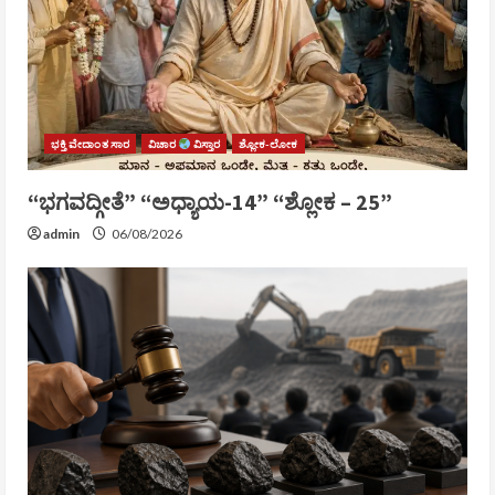
ಭಕ್ತಿ ವೇದಾಂತ ಸಾರ
ವಿಚಾರ
ವಿಸ್ತಾರ
ಶ್ಲೋಕ-ಲೋಕ
“ಭಗವದ್ಗೀತೆ” “ಅಧ್ಯಾಯ-14” “ಶ್ಲೋಕ – 25”
admin
06/08/2026