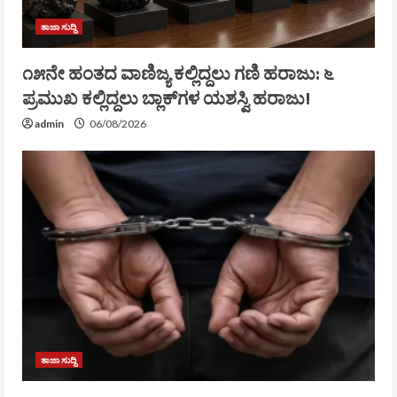
ತಾಜಾ ಸುದ್ದಿ
೧೫ನೇ ಹಂತದ ವಾಣಿಜ್ಯ ಕಲ್ಲಿದ್ದಲು ಗಣಿ ಹರಾಜು: ೬
ಪ್ರಮುಖ ಕಲ್ಲಿದ್ದಲು ಬ್ಲಾಕ್‌ಗಳ ಯಶಸ್ವಿ ಹರಾಜು!
admin
06/08/2026
ತಾಜಾ ಸುದ್ದಿ