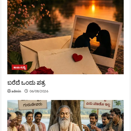
ತಾಜಾ ಸುದ್ದಿ
ಬರೆದೆ ಒಂದು ಪತ್ರ
admin
06/08/2026