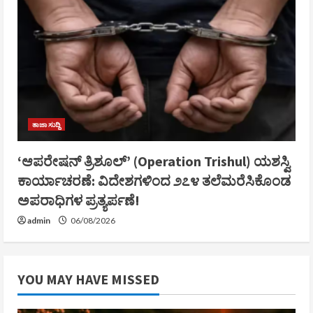
ತಾಜಾ ಸುದ್ದಿ
‘ಆಪರೇಷನ್ ತ್ರಿಶೂಲ್’ (Operation Trishul) ಯಶಸ್ವಿ
ಕಾರ್ಯಾಚರಣೆ: ವಿದೇಶಗಳಿಂದ ೨೭೪ ತಲೆಮರೆಸಿಕೊಂಡ
ಅಪರಾಧಿಗಳ ಪ್ರತ್ಯರ್ಪಣೆ!
admin
06/08/2026
YOU MAY HAVE MISSED