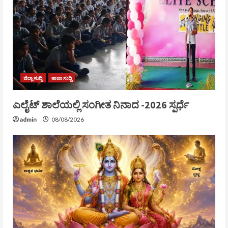
ಜಿಲ್ಲಾ ಸುದ್ದಿ
ತಾಜಾ ಸುದ್ದಿ
ಎಲೈಟ್ ಶಾಲೆಯಲ್ಲಿ ಸಂಗೀತ ನಿನಾದ -2026 ಸ್ಪರ್ಧೆ
admin
08/08/2026