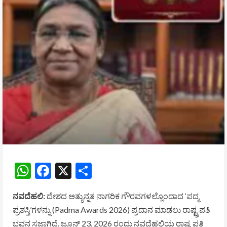
WhatsApp
Facebook
X
Share
ನವದೆಹಲಿ:
ದೇಶದ ಅತ್ಯುನ್ನತ ನಾಗರಿಕ ಗೌರವಗಳಲ್ಲೊಂದಾದ ‘ಪದ್ಮ
ಪ್ರಶಸ್ತಿ’ಗಳನ್ನು (Padma Awards 2026) ಪ್ರದಾನ ಮಾಡಲು ರಾಷ್ಟ್ರಪತಿ
ಭವನ ಸಜ್ಜಾಗಿದೆ. ಜೂನ್ 23, 2026 ರಂದು ನವದೆಹಲಿಯ ರಾಷ್ಟ್ರಪತಿ