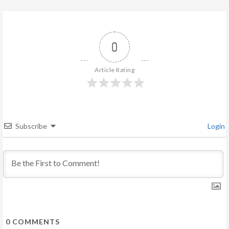
u
e
R
0
e
Article Rating
a
d
Subscribe
Login
i
n
g
0
COMMENTS