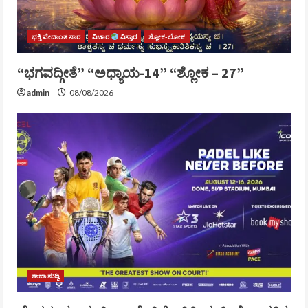
ಭಕ್ತಿ ವೇದಾಂತ ಸಾರ
ವಿಚಾರ
ವಿಸ್ತಾರ
ಶ್ಲೋಕ-ಲೋಕ
“ಭಗವದ್ಗೀತೆ” “ಅಧ್ಯಾಯ-14” “ಶ್ಲೋಕ – 27”
admin
08/08/2026
ತಾಜಾ ಸುದ್ದಿ