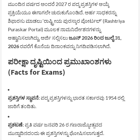
ಮುಂದಿನ ವರ್ಷದ ಅಂದರೆ 2027 ರ ಪದ್ಮ ಪ್ರಶಸ್ತಿಗಳ ಆಯ್ಕೆ
ಪ್ರಕ್ರಿಯೆಯೂ ಈಗಾಗಲೇ ಚುರುಕುಗೊಂಡಿದೆ. ಅರ್ಹ ಸಾಧಕರನ್ನು
ಶಿಫಾರಸು ಮಾಡಲು ‘ರಾಷ್ಟ್ರೀಯ ಪುರಸ್ಕಾರ ಪೋರ್ಟಲ್’ (Rashtriya
Puraskar Portal) ಮೂಲಕ ನಾಮನಿರ್ದೇಶನಗಳನ್ನು
ಆಹ್ವಾನಿಸಲಾಗಿದ್ದು, ಅರ್ಜಿ ಸಲ್ಲಿಸಲು
ಜೂನ್ 2026 ರಿಂದ ಜುಲೈ 31,
2026
ರವರೆಗೆ ಕೊನೆಯ ದಿನಾಂಕವನ್ನು ನಿಗದಿಪಡಿಸಲಾಗಿದೆ.
ಪರೀಕ್ಷಾ ದೃಷ್ಟಿಯಿಂದ ಪ್ರಮುಖಾಂಶಗಳು
(Facts for Exams)
ಪ್ರಶಸ್ತಿಗಳ ಸ್ಥಾಪನೆ:
ಪದ್ಮ ಪ್ರಶಸ್ತಿಗಳನ್ನು ಭಾರತ ಸರ್ಕಾರವು 1954 ರಲ್ಲಿ
ಜಾರಿಗೆ ತಂದಿತು.
ಪ್ರಕಟಣೆ:
ಪ್ರತಿ ವರ್ಷ ಜನವರಿ 26 ರ ಗಣರಾಜ್ಯೋತ್ಸವದ
ಮುನ್ನಾದಿನದಂದು ಈ ಪ್ರಶಸ್ತಿಗಳನ್ನು ಘೋಷಿಸಲಾಗುತ್ತದೆ.