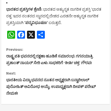
ಭಾರತದ ಪ್ರಶಸ್ತಿಗಳ ಶ್ರೇಣಿ:
ಭಾರತದ ಅತ್ಯುನ್ನತ ನಾಗರಿಕ ಪ್ರಶಸ್ತಿ ‘ಭಾರತ
ರತ್ನ’. ಇದರ ನಂತರದ ಸ್ಥಾನದಲ್ಲಿ ದೇಶದ ಎರಡನೇ ಅತ್ಯುನ್ನತ ನಾಗರಿಕ
ಪ್ರಶಸ್ತಿಯಾಗಿ
‘ಪದ್ಮವಿಭೂಷಣ’
ಬರುತ್ತದೆ.
WhatsApp
Facebook
X
Share
C
Previous:
ರಾಷ್ಟ್ರಪತಿ ಭವನದಲ್ಲಿ ರಕ್ಷಣಾ ಹೂಡಿಕೆ ಸಮಾರಂಭ: ಗಗನಯಾತ್ರಿ
o
ಪ್ರಶಾಂತ್ ನಾಯರ್ ಸೇರಿ ಏಳು ಸಾಧಕರಿಗೆ ‘ಕೀರ್ತಿ ಚಕ್ರ’ ಗೌರವ!
n
Next:
ಭಾರತೀಯ ವಿದ್ಯಾ ಭವನದ ನೂತನ ಅಧ್ಯಕ್ಷರಾಗಿ ಬನ್ವಾರಿಲಾಲ್
t
ಪುರೋಹಿತ್ ಅವಿರೋಧ ಆಯ್ಕೆ; ಉಪಾಧ್ಯಕ್ಷರಾಗಿ ದೀಪಕ್ ಪರೇಖ್
i
ನೇಮಕ!
n