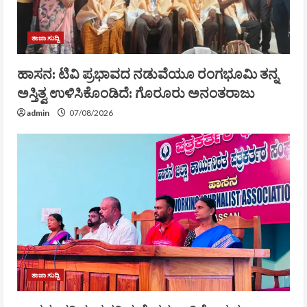
ತಾಜಾ ಸುದ್ದಿ
ಹಾಸನ: ಟಿವಿ ಪ್ರಭಾವದ ನಡುವೆಯೂ ರಂಗಭೂಮಿ ತನ್ನ
ಅಸ್ತಿತ್ವ ಉಳಿಸಿಕೊಂಡಿದೆ: ಗೊರೂರು ಅನಂತರಾಜು
admin
07/08/2026
ತಾಜಾ ಸುದ್ದಿ