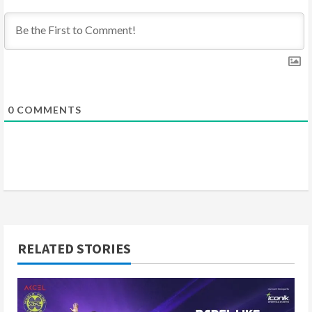
i
n
g
0
COMMENTS
RELATED STORIES