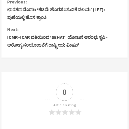
C
Previous:
ಭಾರತದ ಮೊದಲ ‘ಕಡಿಮೆ ಹೊರಸೂಸುವಿಕೆ ವಲಯ’ (LEZ):
o
ಪುಣೆಯಲ್ಲಿ ಹೊಸ ಕ್ರಾಂತಿ
n
Next:
ICMR–ICAR ವತಿಯಿಂದ ‘SEHAT’ ಯೋಜನೆ ಆರಂಭ: ಕೃಷಿ–
t
ಆರೋಗ್ಯ ಸಂಯೋಜನೆಗೆ ರಾಷ್ಟ್ರೀಯ ಮಿಷನ್
i
n
u
e
0
R
Article Rating
e
a