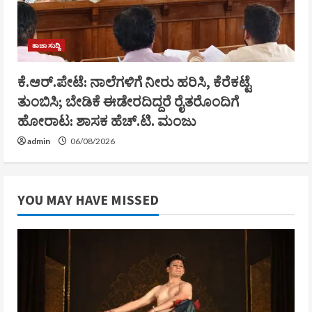
ತಾಜಾ ಸುದ್ದಿ
ಕೆ.ಆರ್.ಪೇಟೆ: ನಾಲೆಗಳಿಗೆ ನೀರು ಹರಿಸಿ, ಕೆರೆಕಟ್ಟೆ
ತುಂಬಿಸಿ; ಬೇಡಿಕೆ ಈಡೇರದಿದ್ದರೆ ರೈತರೊಂದಿಗೆ
ಹೋರಾಟ: ಶಾಸಕ ಹೆಚ್.ಟಿ. ಮಂಜು
admin
06/08/2026
YOU MAY HAVE MISSED