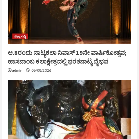
ಜಿಲ್ಲಾ ಸುದ್ದಿ
ಆ.8ರಂದು ನಾಟ್ಯಕಲಾ ನಿವಾಸ್ 19ನೇ ವಾರ್ಷಿಕೋತ್ಸವ;
ಹಾಸನಾಂಬ ಕಲಾಕ್ಷೇತ್ರದಲ್ಲಿ ಭರತನಾಟ್ಯ ವೈಭವ
admin
06/08/2026