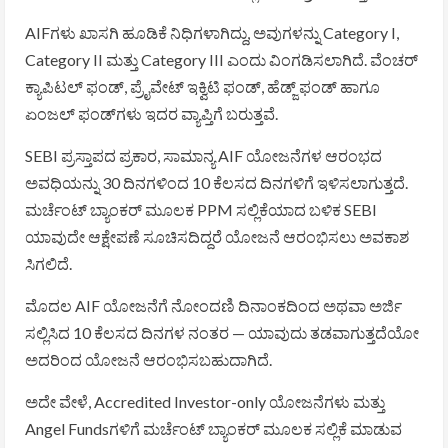
AIFಗಳು ಖಾಸಗಿ ಹೂಡಿಕೆ ನಿಧಿಗಳಾಗಿದ್ದು, ಅವುಗಳನ್ನು Category I,
Category II ಮತ್ತು Category III ಎಂದು ವಿಂಗಡಿಸಲಾಗಿದೆ. ವೆಂಚರ್
ಕ್ಯಾಪಿಟಲ್ ಫಂಡ್‌, ಪ್ರೈವೇಟ್ ಇಕ್ವಿಟಿ ಫಂಡ್‌, ಹೆಡ್ಜ್ ಫಂಡ್‌ ಹಾಗೂ
ಏಂಜಲ್ ಫಂಡ್‌ಗಳು ಇದರ ವ್ಯಾಪ್ತಿಗೆ ಬರುತ್ತವೆ.
SEBI ಪ್ರಸ್ತಾಪದ ಪ್ರಕಾರ, ಸಾಮಾನ್ಯ AIF ಯೋಜನೆಗಳ ಆರಂಭದ
ಅವಧಿಯನ್ನು 30 ದಿನಗಳಿಂದ 10 ಕೆಲಸದ ದಿನಗಳಿಗೆ ಇಳಿಸಲಾಗುತ್ತದೆ.
ಮರ್ಚೆಂಟ್ ಬ್ಯಾಂಕರ್ ಮೂಲಕ PPM ಸಲ್ಲಿಕೆಯಾದ ಬಳಿಕ SEBI
ಯಾವುದೇ ಆಕ್ಷೇಪಣೆ ಸೂಚಿಸದಿದ್ದರೆ ಯೋಜನೆ ಆರಂಭಿಸಲು ಅವಕಾಶ
ಸಿಗಲಿದೆ.
ಮೊದಲ AIF ಯೋಜನೆಗೆ ನೋಂದಣಿ ದಿನಾಂಕದಿಂದ ಅಥವಾ ಅರ್ಜಿ
ಸಲ್ಲಿಸಿದ 10 ಕೆಲಸದ ದಿನಗಳ ನಂತರ — ಯಾವುದು ತಡವಾಗುತ್ತದೆಯೋ
ಅದರಿಂದ ಯೋಜನೆ ಆರಂಭಿಸಬಹುದಾಗಿದೆ.
ಅದೇ ವೇಳೆ, Accredited Investor-only ಯೋಜನೆಗಳು ಮತ್ತು
Angel Funds‌ಗಳಿಗೆ ಮರ್ಚೆಂಟ್ ಬ್ಯಾಂಕರ್ ಮೂಲಕ ಸಲ್ಲಿಕೆ ಮಾಡುವ