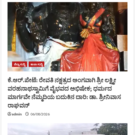
ಜಿಲ್ಲಾ ಸುದ್ದಿ
ತಾಜಾ ಸುದ್ದಿ
ಕೆ.ಆರ್.ಪೇಟೆ: ರೇವತಿ ನಕ್ಷತ್ರದ ಅಂಗವಾಗಿ ಶ್ರೀ ಲಕ್ಷ್ಮೀ
ವರಹನಾಥಸ್ವಾಮಿಗೆ ವೈಭವದ ಅಭಿಷೇಕ; ಧರ್ಮದ
ಮಾರ್ಗವೇ ನೆಮ್ಮದಿಯ ಬದುಕಿನ ದಾರಿ: ಡಾ. ಶ್ರೀನಿವಾಸ
ರಾಘವನ್
admin
06/08/2026