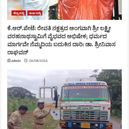
ಜಿಲ್ಲಾ ಸುದ್ದಿ
ತಾಜಾ ಸುದ್ದಿ
ಕೆ.ಆರ್.ಪೇಟೆ: ರೇವತಿ ನಕ್ಷತ್ರದ ಅಂಗವಾಗಿ ಶ್ರೀ ಲಕ್ಷ್ಮೀ
ವರಹನಾಥಸ್ವಾಮಿಗೆ ವೈಭವದ ಅಭಿಷೇಕ; ಧರ್ಮದ
ಮಾರ್ಗವೇ ನೆಮ್ಮದಿಯ ಬದುಕಿನ ದಾರಿ: ಡಾ. ಶ್ರೀನಿವಾಸ
ರಾಘವನ್
admin
06/08/2026