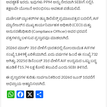
ಅವಶ್ಯಕತೆ ಇರದು. ಇವುಗಳು PPM ಅನ್ನು ನೇರವಾಗಿ SEBIಗೆ ಸಲ್ಲಿಸಿ
ತಕ್ಷಣವೇ ಯೋಜನೆ ಆರಂಭಿಸಲು ಅವಕಾಶ ಪಡೆಯಲಿವೆ.
ಮರ್ಚೆಂಟ್ ಬ್ಯಾಂಕರ್‌ಗಳ ಡ್ಯೂ ಡಿಲಿಜೆನ್ಸ್ ಪ್ರಮಾಣಪತ್ರದ ಬದಲಿಗೆ, AIF
ಮ್ಯಾನೇಜರ್‌ನ ಮುಖ್ಯ ಕಾರ್ಯನಿರ್ವಾಹಕ ಅಧಿಕಾರಿ (CEO) ಮತ್ತು
ಅನುಸರಣೆಾಧಿಕಾರಿ (Compliance Officer) ಅವರ ಭರವಸೆ
ಪತ್ರಗಳನ್ನು ಬಳಸುವ ಪ್ರಸ್ತಾಪವೂ ಮಾಡಲಾಗಿದೆ.
2026ರ ಮಾರ್ಚ್ 31ರ ವೇಳೆಗೆ ಭಾರತದಲ್ಲಿ ನೋಂದಾಯಿತ AIFಗಳ
ಸಂಖ್ಯೆ 1,849ಕ್ಕೆ ಏರಿಕೆಯಾಗಿದೆ. ಐದು ವರ್ಷಗಳ ಹಿಂದೆ ಈ ಸಂಖ್ಯೆ 732
ಆಗಿತ್ತು. 2025ರ ಡಿಸೆಂಬರ್ 31ರ ವೇಳೆಗೆ AIF ಉದ್ಯಮದ ಒಟ್ಟು ಬದ್ಧ
ಹೂಡಿಕೆ ₹15.74 ಲಕ್ಷ ಕೋಟಿ ತಲುಪಿದೆ ಎಂದು SEBI ತಿಳಿಸಿದೆ.
ಈ ಪ್ರಸ್ತಾಪಗಳ ಕುರಿತು ಸಾರ್ವಜನಿಕರಿಂದ 2026ರ ಜೂನ್ 1ರವರೆಗೆ
ಅಭಿಪ್ರಾಯ ಆಹ್ವಾನಿಸಲಾಗಿದೆ.
WhatsApp
Facebook
X
Share