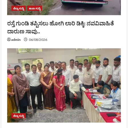
ಜಿಲ್ಲಾ ಸುದ್ದಿ
ತಾಜಾ ಸುದ್ದಿ
ರಸ್ತೆ ಗುಂಡಿ ತಪ್ಪಿಸಲು ಹೋಗಿ ಲಾರಿ ಡಿಕ್ಕಿ: ನವವಿವಾಹಿತೆ
ದಾರುಣ ಸಾವು..
admin
06/08/2026
ಜಿಲ್ಲಾ ಸುದ್ದಿ