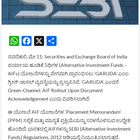
WhatsApp
Facebook
X
Share
ನವದೆಹಲಿ, ಮೇ 11:
Securities and Exchange Board of India
ಪರ್ಯಾಯ ಹೂಡಿಕೆ ನಿಧಿಗಳ (Alternative Investment Funds –
AIFs) ಯೋಜನೆಗಳನ್ನು ವೇಗವಾಗಿ ಪ್ರಾರಂಭಿಸಲು ‘GARUDA’ ಎಂಬ
ಗ್ರೀನ್-ಚಾನಲ್ ವ್ಯವಸ್ಥೆಯನ್ನು ಪ್ರಸ್ತಾಪಿಸಿದೆ. ‘GARUDA’ ಎಂದರೆ
Green-Channel: AIF Rollout Upon Document
Acknowledgement ಎಂದು ವಿವರಿಸಲಾಗಿದೆ.
ಈ ಯೋಜನೆ AIF ಯೋಜನೆಗಳ ‘Placement Memorandum’
(PPM) ಸಲ್ಲಿಕೆ ಮತ್ತು ಮಾನ್ಯತೆ ಪ್ರಕ್ರಿಯೆಯನ್ನು ಸರಳಗೊಳಿಸುವ ಉದ್ದೇಶ
ಹೊಂದಿದೆ. ಭಾರತದಲ್ಲಿ AIFಗಳನ್ನು SEBI (Alternative Investment
Funds) Regulations, 2012 ಅಡಿಯಲ್ಲಿ ನಿಯಂತ್ರಿಸಲಾಗುತ್ತದೆ.