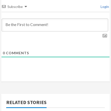
d
Subscribe
Login
i
n
g
0
COMMENTS
RELATED STORIES