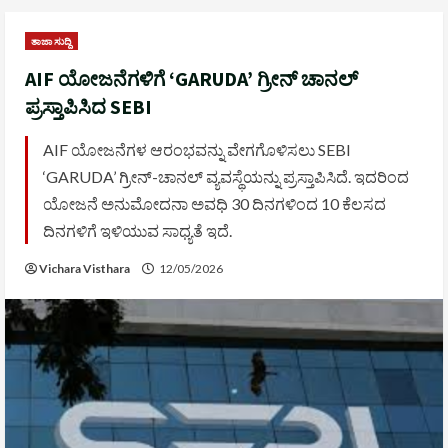
ತಾಜಾ ಸುದ್ದಿ
AIF ಯೋಜನೆಗಳಿಗೆ ‘GARUDA’ ಗ್ರೀನ್ ಚಾನಲ್
ಪ್ರಸ್ತಾಪಿಸಿದ SEBI
AIF ಯೋಜನೆಗಳ ಆರಂಭವನ್ನು ವೇಗಗೊಳಿಸಲು SEBI
‘GARUDA’ ಗ್ರೀನ್-ಚಾನಲ್ ವ್ಯವಸ್ಥೆಯನ್ನು ಪ್ರಸ್ತಾಪಿಸಿದೆ. ಇದರಿಂದ
ಯೋಜನೆ ಅನುಮೋದನಾ ಅವಧಿ 30 ದಿನಗಳಿಂದ 10 ಕೆಲಸದ
ದಿನಗಳಿಗೆ ಇಳಿಯುವ ಸಾಧ್ಯತೆ ಇದೆ.
Vichara Visthara
12/05/2026