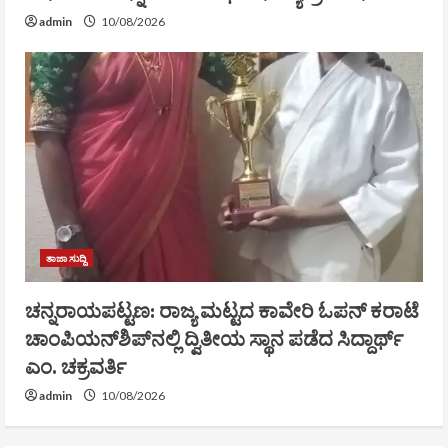
admin
10/08/2026
ತಾಜಾ ಸುದ್ದಿ
ಚನ್ನರಾಯಪಟ್ಟಣ: ರಾಜ್ಯ ಮಟ್ಟದ ಕಾವೇರಿ ಓಪನ್ ಕರಾಟೆ
ಚಾಂಪಿಯನ್‌ಶಿಪ್‌ನಲ್ಲಿ ದ್ವಿತೀಯ ಸ್ಥಾನ ಪಡೆದ ಸಿದ್ದಾರ್ಥ್
ಎಂ. ಚಕ್ರವರ್ತಿ
admin
10/08/2026