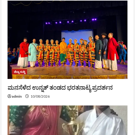
ಜಿಲ್ಲಾ ಸುದ್ದಿ
ಮನಸೆಳೆದ ಉನ್ನತ್ ತಂಡದ ಭರತನಾಟ್ಯ ಪ್ರದರ್ಶನ
admin
10/08/2026