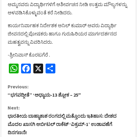
ಅಮ್ಮನವರು ವಿದ್ಯಾರ್ಥಿಗಳಿಗೆ ಆಶೀರ್ವಚನ ನೀಡಿ ಉತ್ತಮ ಮೌಲ್ಯಗಳನ್ನು
ಅಳವಡಿಸಿಕೊಳ್ಳುವಂತೆ ಕರೆ ನೀಡಿದರು.
ಕಾರ್ಯನಿರ್ವಾಹಕ ನಿರ್ದೇಶಕ ಅನಿಲ್ ಕುಮಾರ್ ಅವರು ವಿದ್ಯಾರ್ಥಿ
ಜೀವನದಲ್ಲಿ ಪೋಷಕರು ಹಾಗೂ ಗುರುಹಿರಿಯರ ಮಾರ್ಗದರ್ಶನದ
ಮಹತ್ವವನ್ನು ವಿವರಿಸಿದರು.
-ಶ್ರೀನಿವಾಸ್ ಕೊರಟಗೆರೆ ‌.
WhatsApp
Facebook
X
Share
C
Previous:
“ಭಗವದ್ಗೀತೆ” ‘ಅಧ್ಯಾಯ-13 ಶ್ಲೋಕ – 25″
o
Next:
n
ಭಾರತೀಯ ಬಾಹ್ಯಾಕಾಶ ರಂಗದಲ್ಲಿ ಮತ್ತೊಂದು ಇತಿಹಾಸ: ದೇಶದ
ಮೊದಲ ಖಾಸಗಿ ಆರ್ಬಿಟಲ್ ರಾಕೆಟ್ ‘ವಿಕ್ರಮ್-1’ ಉಡಾವಣೆಗೆ
t
ದಿನಗಣನೆ!