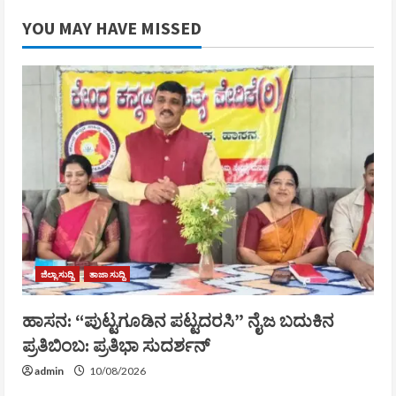
YOU MAY HAVE MISSED
ಜಿಲ್ಲಾ ಸುದ್ದಿ
ತಾಜಾ ಸುದ್ದಿ
ಹಾಸನ: “ಪುಟ್ಟಗೂಡಿನ ಪಟ್ಟದರಸಿ” ನೈಜ ಬದುಕಿನ
ಪ್ರತಿಬಿಂಬ: ಪ್ರತಿಭಾ ಸುದರ್ಶನ್
admin
10/08/2026