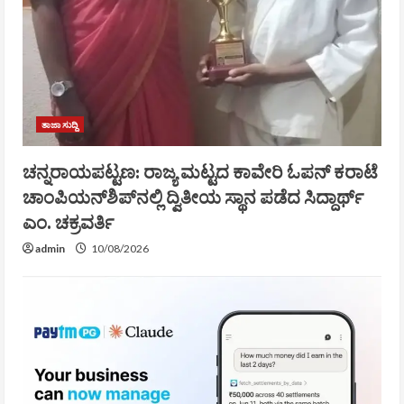
ತಾಜಾ ಸುದ್ದಿ
ಚನ್ನರಾಯಪಟ್ಟಣ: ರಾಜ್ಯ ಮಟ್ಟದ ಕಾವೇರಿ ಓಪನ್ ಕರಾಟೆ
ಚಾಂಪಿಯನ್‌ಶಿಪ್‌ನಲ್ಲಿ ದ್ವಿತೀಯ ಸ್ಥಾನ ಪಡೆದ ಸಿದ್ದಾರ್ಥ್
ಎಂ. ಚಕ್ರವರ್ತಿ
admin
10/08/2026