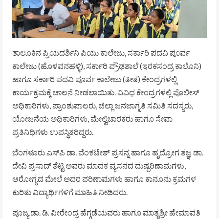
ತಾಲೂಕಿನ ಪ್ರಿಯದರ್ಶಿನಿ ಪಿಯು ಕಾಲೇಜು, ಸರ್ಕಾರಿ ಪದವಿ ಪೂರ್ವ
ಕಾಲೇಜು (ಹೊಳವನಹಳ್ಳಿ), ಸರ್ಕಾರಿ ಪ್ರೌಢಶಾಲೆ (ಇರಕಸಂದ್ರ ಕಾಲೊನಿ)
ಹಾಗೂ ಸರ್ಕಾರಿ ಪದವಿ ಪೂರ್ವ ಕಾಲೇಜು (ತೀತ) ಕೇಂದ್ರಗಳಲ್ಲಿ
ಕಾರ್ಯಕ್ರಮಕ್ಕೆ ಚಾಲನೆ ನೀಡಲಾಯಿತು. ವಿವಿಧ ಕೇಂದ್ರಗಳಲ್ಲಿ ಪೊಲೀಸ್
ಅಧಿಕಾರಿಗಳು, ಪ್ರಾಂಶುಪಾಲರು, ಜಿಲ್ಲಾ ಜನಜಾಗೃತಿ ಸಮಿತಿ ಸದಸ್ಯರು,
ಯೋಜನೆಯ ಅಧಿಕಾರಿಗಳು, ಮೇಲ್ವಿಚಾರಕರು ಹಾಗೂ ಸೇವಾ
ಪ್ರತಿನಿಧಿಗಳು ಉಪಸ್ಥಿತರಿದ್ದರು.
ಬೆಂಗಳೂರು ಎಸ್‌ಪಿ ಡಾ. ವೆಂಕಟೇಶ್ ಪ್ರಸನ್ನ ಹಾಗೂ ಹೃದ್ರೋಗ ತಜ್ಞ ಡಾ.
ದೇವಿ ಪ್ರಸಾದ್ ಶೆಟ್ಟಿ ಅವರು ಮಾದಕ ವ್ಯಸನದ ದುಷ್ಪರಿಣಾಮಗಳು,
ಆರೋಗ್ಯದ ಮೇಲೆ ಅದರ ಪರಿಣಾಮಗಳು ಹಾಗೂ ಕಾನೂನು ಕ್ರಮಗಳ
ಕುರಿತು ವಿದ್ಯಾರ್ಥಿಗಳಿಗೆ ಮಾಹಿತಿ ನೀಡಿದರು.
ಪೂಜ್ಯ ಡಾ. ಡಿ. ವೀರೇಂದ್ರ ಹೆಗ್ಗಡೆಯವರು ಹಾಗೂ ಮಾತೃಶ್ರೀ ಹೇಮಾವತಿ