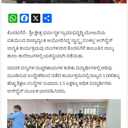
WhatsApp
Facebook
X
Share
ಕೊರಟಗೆರೆ:- ಶ್ರೀ ಕ್ಷೇತ್ರ ಧರ್ಮಸ್ಥಳ ಗ್ರಾಮಾಭಿವೃದ್ಧಿ ಯೋಜನೆಯ
ವತಿಯಿಂದ ರಾಜ್ಯಾದ್ಯಂತ ಆಯೋಜಿಸಿದ್ದ ‘ಸ್ವಾಸ್ಥ್ಯ ಸಂಕಲ್ಪ’ ಆನ್‌ಲೈನ್
ಜಾಗೃತಿ ಕಾರ್ಯಕ್ರಮವು ಮಂಗಳವಾರ ಕೊರಟಗೆರೆ ತಾಲೂಕಿನ ನಾಲ್ಕು
ಶಾಲಾ-ಕಾಲೇಜುಗಳಲ್ಲಿ ಯಶಸ್ವಿಯಾಗಿ ನಡೆಯಿತು.
ಮಾದಕ ವಸ್ತುಗಳ ದುಷ್ಪರಿಣಾಮಗಳ ಕುರಿತು ವಿದ್ಯಾರ್ಥಿಗಳಲ್ಲಿ ಅರಿವು
ಮೂಡಿಸುವ ಉದ್ದೇಶದಿಂದ ನಡೆದ ಕಾರ್ಯಕ್ರಮದಲ್ಲಿ ರಾಜ್ಯದ 1,000ಕ್ಕೂ
ಹೆಚ್ಚು ಶಿಕ್ಷಣ ಸಂಸ್ಥೆಗಳ ಸುಮಾರು 1.5 ಲಕ್ಷಕ್ಕೂ ಅಧಿಕ ವಿದ್ಯಾರ್ಥಿಗಳು
ಆನ್‌ಲೈನ್ ಮೂಲಕ ಭಾಗವಹಿಸಿದರು.