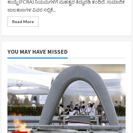
ಕಾಯ್ದೆ (FCRA) ನಿಯಮಗಳಿಗೆ ಮಹತ್ವದ ತಿದ್ದುಪಡಿ ತಂದಿದೆ. ಸಾಮಾಜಿಕ
ಜಾಲತಾಣಗಳ ವಿವರ ಸಲ್ಲಿಕೆ...
Read
Read More
more
about
ವಿದೇಶಿ
ದೇಣಿಗೆ
ನಿಯಮ
ಮತ್ತಷ್ಟು
YOU MAY HAVE MISSED
ಬಿಗಿ:
ಎನ್‌ಜಿಒಗಳಿಗೆ
ಹೊಸ
ಮಾರ್ಗಸೂಚಿ
ಪ್ರಕಟಿಸಿದ
ಕೇಂದ್ರ
ಗೃಹ
ಸಚಿವಾಲಯ!