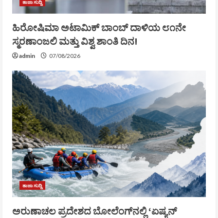
ತಾಜಾ ಸುದ್ದಿ
ಹಿರೋಷಿಮಾ ಅಟಾಮಿಕ್ ಬಾಂಬ್ ದಾಳಿಯ ೮೧ನೇ
ಸ್ಮರಣಾಂಜಲಿ ಮತ್ತು ವಿಶ್ವ ಶಾಂತಿ ದಿನ!
admin
07/08/2026
ತಾಜಾ ಸುದ್ದಿ
ಅರುಣಾಚಲ ಪ್ರದೇಶದ ಬೋಲೆಂಗ್‌ನಲ್ಲಿ ‘ಏಷ್ಯನ್