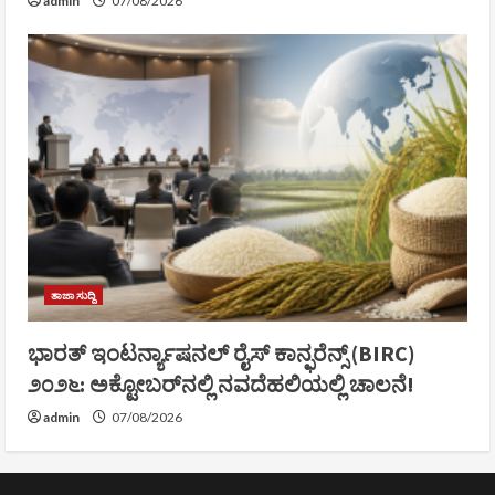
admin
07/08/2026
ತಾಜಾ ಸುದ್ದಿ
ಭಾರತ್ ಇಂಟರ್ನ್ಯಾಷನಲ್ ರೈಸ್ ಕಾನ್ಫರೆನ್ಸ್ (BIRC)
೨೦೨೬: ಅಕ್ಟೋಬರ್‌ನಲ್ಲಿ ನವದೆಹಲಿಯಲ್ಲಿ ಚಾಲನೆ!
admin
07/08/2026