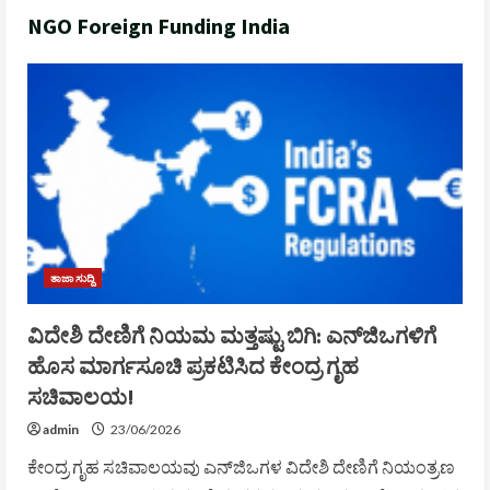
NGO Foreign Funding India
ತಾಜಾ ಸುದ್ದಿ
ವಿದೇಶಿ ದೇಣಿಗೆ ನಿಯಮ ಮತ್ತಷ್ಟು ಬಿಗಿ: ಎನ್‌ಜಿಒಗಳಿಗೆ
ಹೊಸ ಮಾರ್ಗಸೂಚಿ ಪ್ರಕಟಿಸಿದ ಕೇಂದ್ರ ಗೃಹ
ಸಚಿವಾಲಯ!
admin
23/06/2026
ಕೇಂದ್ರ ಗೃಹ ಸಚಿವಾಲಯವು ಎನ್‌ಜಿಒಗಳ ವಿದೇಶಿ ದೇಣಿಗೆ ನಿಯಂತ್ರಣ