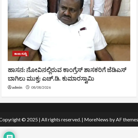
ತಾಜಾ ಸುದ್ದಿ
ಹಾಸನ: ನೋವಿನಲ್ಲಿರುವ ಕಾಂಗ್ರೆಸ್‌ ಶಾಸಕರಿಗೆ ಜೆಡಿಎಸ್‌
ಬಾಗಿಲು ಮುಕ್ತ: ಎಚ್.ಡಿ. ಕುಮಾರಸ್ವಾಮಿ
admin
08/08/2026
Copyright © 2025 | All rights reserved.
|
MoreNews
by AF themes