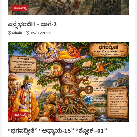
ತಾಜಾ ಸುದ್ದಿ
ಎನ್ನ ಭಂಜಿ!! – ಭಾಗ-2
admin
09/08/2026
ತಾಜಾ ಸುದ್ದಿ
“ಭಗವದ್ಗೀತೆ” “ಅಧ್ಯಾಯ-15” “ಶ್ಲೋಕ –01”