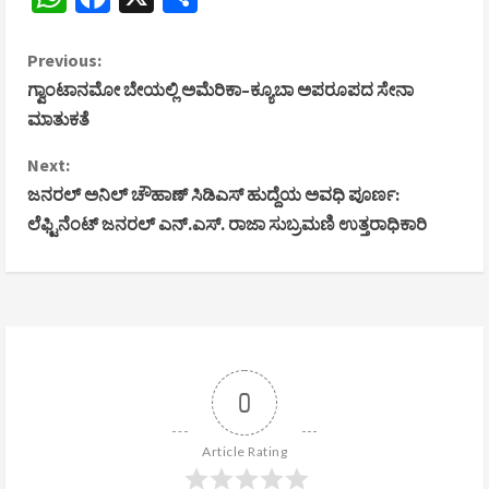
C
Previous:
ಗ್ವಾಂಟಾನಮೋ ಬೇಯಲ್ಲಿ ಅಮೆರಿಕಾ–ಕ್ಯೂಬಾ ಅಪರೂಪದ ಸೇನಾ
o
ಮಾತುಕತೆ
n
Next:
ಜನರಲ್ ಅನಿಲ್ ಚೌಹಾಣ್ ಸಿಡಿಎಸ್ ಹುದ್ದೆಯ ಅವಧಿ ಪೂರ್ಣ:
t
ಲೆಫ್ಟಿನೆಂಟ್ ಜನರಲ್ ಎನ್.ಎಸ್. ರಾಜಾ ಸುಬ್ರಮಣಿ ಉತ್ತರಾಧಿಕಾರಿ
i
n
u
e
0
R
Article Rating
e