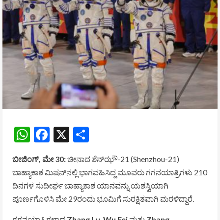
WhatsApp
Facebook
X
Share
ಬೀಜಿಂಗ್, ಮೇ 30:
ಚೀನಾದ ಶೆನ್‌ಝೌ-21 (Shenzhou-21)
ಬಾಹ್ಯಾಕಾಶ ಮಿಷನ್‌ನಲ್ಲಿ ಭಾಗವಹಿಸಿದ್ದ ಮೂವರು ಗಗನಯಾತ್ರಿಗಳು 210
ದಿನಗಳ ಸುದೀರ್ಘ ಬಾಹ್ಯಾಕಾಶ ಯಾನವನ್ನು ಯಶಸ್ವಿಯಾಗಿ
ಪೂರ್ಣಗೊಳಿಸಿ ಮೇ 29ರಂದು ಭೂಮಿಗೆ ಸುರಕ್ಷಿತವಾಗಿ ಮರಳಿದ್ದಾರೆ.
ಗಗನಯಾತ್ರಿಗಳಾದ
Zhang Lu
,
Wu Fei
ಮತ್ತು
Zhang