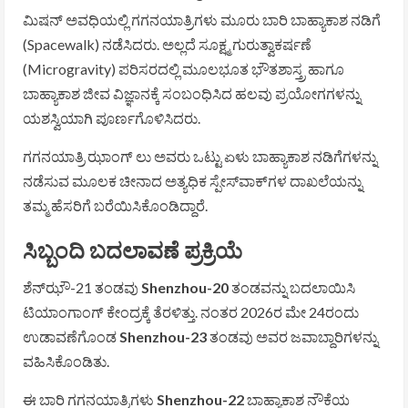
ಮಿಷನ್ ಅವಧಿಯಲ್ಲಿ ಗಗನಯಾತ್ರಿಗಳು ಮೂರು ಬಾರಿ ಬಾಹ್ಯಾಕಾಶ ನಡಿಗೆ
(Spacewalk) ನಡೆಸಿದರು. ಅಲ್ಲದೆ ಸೂಕ್ಷ್ಮ ಗುರುತ್ವಾಕರ್ಷಣೆ
(Microgravity) ಪರಿಸರದಲ್ಲಿ ಮೂಲಭೂತ ಭೌತಶಾಸ್ತ್ರ ಹಾಗೂ
ಬಾಹ್ಯಾಕಾಶ ಜೀವ ವಿಜ್ಞಾನಕ್ಕೆ ಸಂಬಂಧಿಸಿದ ಹಲವು ಪ್ರಯೋಗಗಳನ್ನು
ಯಶಸ್ವಿಯಾಗಿ ಪೂರ್ಣಗೊಳಿಸಿದರು.
ಗಗನಯಾತ್ರಿ ಝಾಂಗ್ ಲು ಅವರು ಒಟ್ಟು ಏಳು ಬಾಹ್ಯಾಕಾಶ ನಡಿಗೆಗಳನ್ನು
ನಡೆಸುವ ಮೂಲಕ ಚೀನಾದ ಅತ್ಯಧಿಕ ಸ್ಪೇಸ್‌ವಾಕ್‌ಗಳ ದಾಖಲೆಯನ್ನು
ತಮ್ಮ ಹೆಸರಿಗೆ ಬರೆಯಿಸಿಕೊಂಡಿದ್ದಾರೆ.
ಸಿಬ್ಬಂದಿ ಬದಲಾವಣೆ ಪ್ರಕ್ರಿಯೆ
ಶೆನ್‌ಝೌ-21 ತಂಡವು
Shenzhou-20
ತಂಡವನ್ನು ಬದಲಾಯಿಸಿ
ಟಿಯಾಂಗಾಂಗ್ ಕೇಂದ್ರಕ್ಕೆ ತೆರಳಿತ್ತು. ನಂತರ 2026ರ ಮೇ 24ರಂದು
ಉಡಾವಣೆಗೊಂಡ
Shenzhou-23
ತಂಡವು ಅವರ ಜವಾಬ್ದಾರಿಗಳನ್ನು
ವಹಿಸಿಕೊಂಡಿತು.
ಈ ಬಾರಿ ಗಗನಯಾತ್ರಿಗಳು
Shenzhou-22
ಬಾಹ್ಯಾಕಾಶ ನೌಕೆಯ