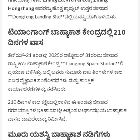
Hongzhang
ಅವರನ್ನು ಹೊತ್ತ ಕ್ಯಾಪ್ಸುಲ್ ಉತ್ತರ ಚೀನಾದ
**
Dongfeng Landing Site
**ನಲ್ಲಿ ಯಶಸ್ವಿಯಾಗಿ ಇಳಿಯಿತು.
ಟಿಯಾಂಗಾಂಗ್ ಬಾಹ್ಯಾಕಾಶ ಕೇಂದ್ರದಲ್ಲಿ 210
ದಿನಗಳ ವಾಸ
ಶೆನ್‌ಝೌ-21 ತಂಡವು 2025ರ ಅಕ್ಟೋಬರ್ 31ರಂದು ಚೀನಾದ
ರಾಷ್ಟ್ರೀಯ ಬಾಹ್ಯಾಕಾಶ ಕೇಂದ್ರ **
Tiangong Space Station
**ಗೆ
ಪ್ರಯಾಣ ಬೆಳೆಸಿತ್ತು. ಅಲ್ಲಿ ಅವರು ಸುಮಾರು ಏಳು ತಿಂಗಳುಗಳ ಕಾಲ
ವಿವಿಧ ವೈಜ್ಞಾನಿಕ ಸಂಶೋಧನೆಗಳು ಮತ್ತು ತಾಂತ್ರಿಕ
ಕಾರ್ಯಾಚರಣೆಗಳನ್ನು ನಡೆಸಿದರು.
210 ದಿನಗಳ ಕಾಲ ಕಕ್ಷೆಯಲ್ಲಿ ಉಳಿದ ಈ ತಂಡವು ಚೀನಾದ
ಗಗನಯಾತ್ರಿಗಳ ಇತಿಹಾಸದಲ್ಲೇ ಅತ್ಯಂತ ದೀರ್ಘಾವಧಿಯ ಬಾಹ್ಯಾಕಾಶ
ವಾಸದ ದಾಖಲೆಯನ್ನು ನಿರ್ಮಿಸಿದೆ.
ಮೂರು ಯಶಸ್ವಿ ಬಾಹ್ಯಾಕಾಶ ನಡಿಗೆಗಳು