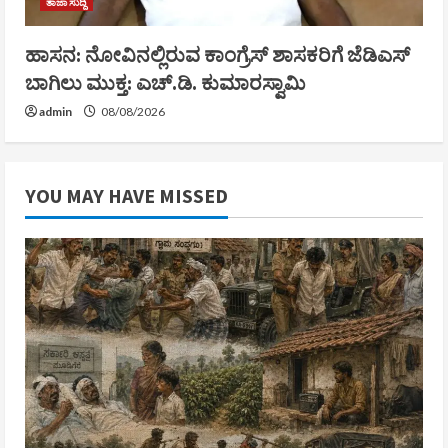
ತಾಜಾ ಸುದ್ದಿ
ಹಾಸನ: ನೋವಿನಲ್ಲಿರುವ ಕಾಂಗ್ರೆಸ್‌ ಶಾಸಕರಿಗೆ ಜೆಡಿಎಸ್‌
ಬಾಗಿಲು ಮುಕ್ತ: ಎಚ್.ಡಿ. ಕುಮಾರಸ್ವಾಮಿ
admin
08/08/2026
YOU MAY HAVE MISSED