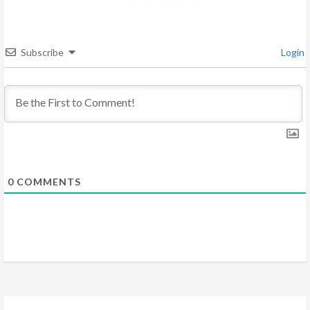
a
d
Subscribe
Login
i
n
g
0
COMMENTS