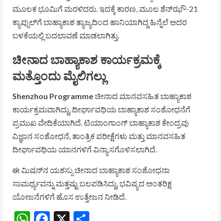
ಮೂಲಕ ಭೂಮಿಗೆ ಮರಳಿದರು. ಇದಕ್ಕೆ ಕಾರಣ, ಮೂಲ ಶೆನ್‌ಝೌ-21
ಕ್ಯಾಪ್ಸುಲ್‌ಗೆ ಬಾಹ್ಯಾಕಾಶ ತ್ಯಾಜ್ಯದಿಂದ ಹಾನಿಯಾಗಿದ್ದ ಹಿನ್ನೆಲೆ ಅದರ
ಬಳಕೆಯಲ್ಲಿ ಬದಲಾವಣೆ ಮಾಡಲಾಗಿತ್ತು.
ಚೀನಾದ ಬಾಹ್ಯಾಕಾಶ ಕಾರ್ಯಕ್ರಮಕ್ಕೆ
ಮತ್ತೊಂದು ಮೈಲಿಗಲ್ಲು
Shenzhou Programme
ಚೀನಾದ ಮಾನವಸಹಿತ ಬಾಹ್ಯಾಕಾಶ
ಕಾರ್ಯಕ್ರಮವಾಗಿದ್ದು, ದೀರ್ಘಾವಧಿಯ ಬಾಹ್ಯಾಕಾಶ ಸಂಶೋಧನೆಗೆ
ಪ್ರಮುಖ ವೇದಿಕೆಯಾಗಿದೆ. ಟಿಯಾಂಗಾಂಗ್ ಬಾಹ್ಯಾಕಾಶ ಕೇಂದ್ರವು
ವಿಜ್ಞಾನ ಸಂಶೋಧನೆ, ತಾಂತ್ರಿಕ ಪರೀಕ್ಷೆಗಳು ಮತ್ತು ಮಾನವಸಹಿತ
ದೀರ್ಘಾವಧಿಯ ಯಾನಗಳಿಗೆ ವಿನ್ಯಾಸಗೊಳಿಸಲಾಗಿದೆ.
ಈ ಮಿಷನ್‌ನ ಯಶಸ್ಸು ಚೀನಾದ ಬಾಹ್ಯಾಕಾಶ ಸಂಶೋಧನಾ
ಸಾಮರ್ಥ್ಯವನ್ನು ಮತ್ತಷ್ಟು ಬಲಪಡಿಸಿದ್ದು, ಭವಿಷ್ಯದ ಅಂತರಿಕ್ಷ
ಯೋಜನೆಗಳಿಗೆ ಹೊಸ ಉತ್ತೇಜನ ನೀಡಿದೆ.
WhatsApp
Facebook
X
Share