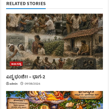
RELATED STORIES
ತಾಜಾ ಸುದ್ದಿ
ಎನ್ನ ಭಂಜಿ!! – ಭಾಗ-2
admin
09/08/2026