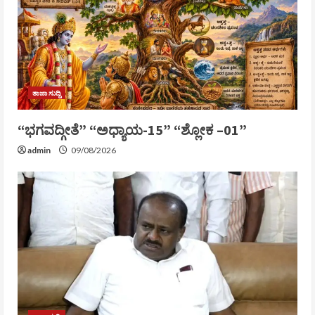
ತಾಜಾ ಸುದ್ದಿ
“ಭಗವದ್ಗೀತೆ” “ಅಧ್ಯಾಯ-15” “ಶ್ಲೋಕ –01”
admin
09/08/2026