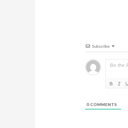
u
e
R
e
Subscribe
a
d
i
n
g
0
COMMENTS