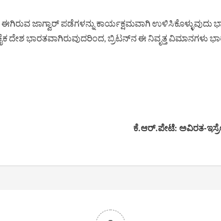
ಗಿರುವ ಜಾಗ್ವಾರ್ ಪಡೆಗಳನ್ನು ಕಾರ್ಯಕ್ಷಮವಾಗಿ ಉಳಿಸಿಕೊಳ್ಳುವುದು ಭಾ
ವ ಏಕೈಕ ದೇಶ ಭಾರತವಾಗಿರುವುದರಿಂದ, ಬ್ರಿಟನ್‌ನ ಈ ನಿವೃತ್ತ ವಿಮಾನಗ
ಕೆ.ಆರ್.ಪೇಟೆ: ಅವಿರತ-ಇಸ್ರ