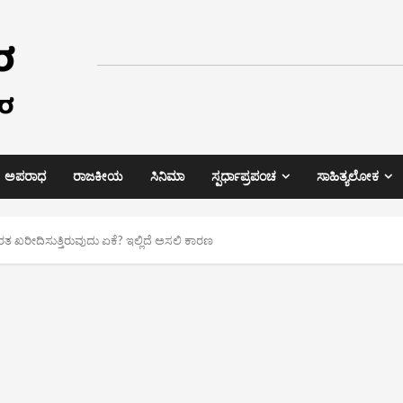
ಅಪರಾಧ
ರಾಜಕೀಯ
ಸಿನಿಮಾ
ಸ್ಪರ್ಧಾಪ್ರಪಂಚ
ಸಾಹಿತ್ಯಲೋಕ
ರತ ಖರೀದಿಸುತ್ತಿರುವುದು ಏಕೆ? ಇಲ್ಲಿದೆ ಅಸಲಿ ಕಾರಣ