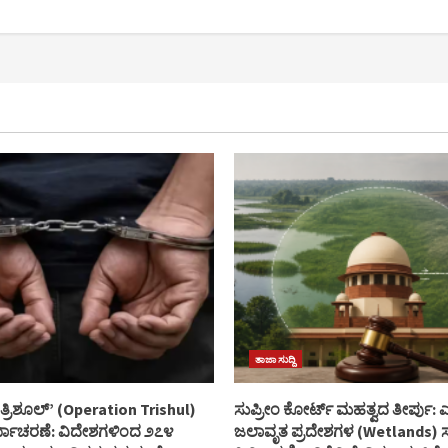
ತಾಜಾ ಸುದ್ದಿ
್ರಿಶೂಲ್’ (Operation Trishul)
ಸುಪ್ರೀಂ ಕೋರ್ಟ್ ಮಹತ್ವದ ತೀರ್ಪು: ಎ
್ಯಾಚರಣೆ: ವಿದೇಶಗಳಿಂದ ೨೭೪
ಜಲಾವೃತ ಪ್ರದೇಶಗಳ (Wetlands) ಸು