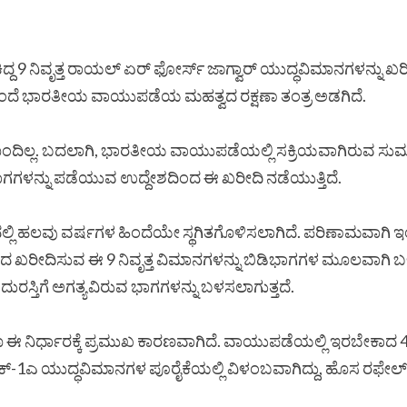
ೇಕಿದ್ದ 9 ನಿವೃತ್ತ ರಾಯಲ್ ಏರ್ ಫೋರ್ಸ್ ಜಾಗ್ವಾರ್ ಯುದ್ಧವಿಮಾನಗಳನ್ನು
ೆ ಭಾರತೀಯ ವಾಯುಪಡೆಯ ಮಹತ್ವದ ರಕ್ಷಣಾ ತಂತ್ರ ಅಡಗಿದೆ.
ಹೊಂದಿಲ್ಲ. ಬದಲಾಗಿ, ಭಾರತೀಯ ವಾಯುಪಡೆಯಲ್ಲಿ ಸಕ್ರಿಯವಾಗಿರುವ ಸು
ಗಳನ್ನು ಪಡೆಯುವ ಉದ್ದೇಶದಿಂದ ಈ ಖರೀದಿ ನಡೆಯುತ್ತಿದೆ.
ಲಿ ಹಲವು ವರ್ಷಗಳ ಹಿಂದೆಯೇ ಸ್ಥಗಿತಗೊಳಿಸಲಾಗಿದೆ. ಪರಿಣಾಮವಾಗಿ ಇಂಜಿನ
‌ನಿಂದ ಖರೀದಿಸುವ ಈ 9 ನಿವೃತ್ತ ವಿಮಾನಗಳನ್ನು ಬಿಡಿಭಾಗಗಳ ಮೂಲವಾಗಿ ಬಳಸ
ದುರಸ್ತಿಗೆ ಅಗತ್ಯವಿರುವ ಭಾಗಗಳನ್ನು ಬಳಸಲಾಗುತ್ತದೆ.
ಾರಕ್ಕೆ ಪ್ರಮುಖ ಕಾರಣವಾಗಿದೆ. ವಾಯುಪಡೆಯಲ್ಲಿ ಇರಬೇಕಾದ 42 ಸ್ಕ್ವಾ
್ ಎಂಕ್-1ಎ ಯುದ್ಧವಿಮಾನಗಳ ಪೂರೈಕೆಯಲ್ಲಿ ವಿಳಂಬವಾಗಿದ್ದು, ಹೊಸ ರಫೇಲ