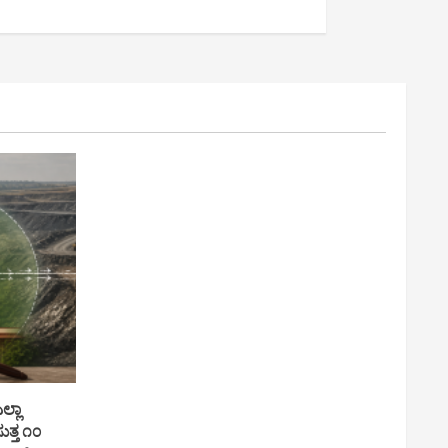
ಲ್ಲಾ
ತ್ತ ೧೦