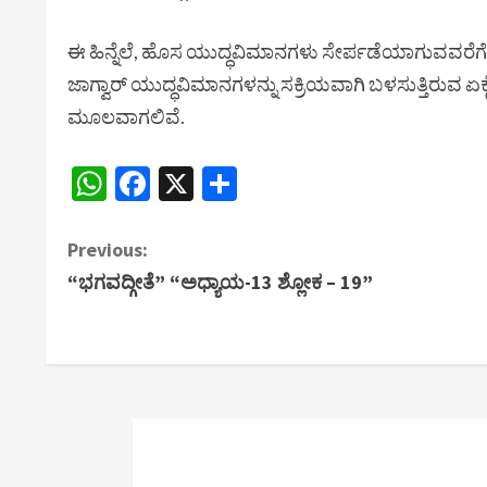
ಈ ಹಿನ್ನೆಲೆ, ಹೊಸ ಯುದ್ಧವಿಮಾನಗಳು ಸೇರ್ಪಡೆಯಾಗುವವರೆಗೆ ಈ
ಜಾಗ್ವಾರ್ ಯುದ್ಧವಿಮಾನಗಳನ್ನು ಸಕ್ರಿಯವಾಗಿ ಬಳಸುತ್ತಿರು
ಮೂಲವಾಗಲಿವೆ.
WhatsApp
Facebook
X
Share
C
Previous:
“ಭಗವದ್ಗೀತೆ” “ಅಧ್ಯಾಯ-13 ಶ್ಲೋಕ – 19”
o
n
t
i
n