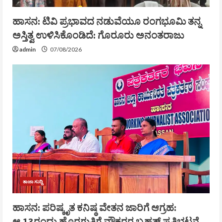
ಹಾಸನ: ಟಿವಿ ಪ್ರಭಾವದ ನಡುವೆಯೂ ರಂಗಭೂಮಿ ತನ್ನ
ಅಸ್ತಿತ್ವ ಉಳಿಸಿಕೊಂಡಿದೆ: ಗೊರೂರು ಅನಂತರಾಜು
admin
07/08/2026
ತಾಜಾ ಸುದ್ದಿ
ಹಾಸನ: ಪರಿಷ್ಕೃತ ಕನಿಷ್ಠ ವೇತನ ಜಾರಿಗೆ ಆಗ್ರಹ:
ಆ.13ರಂದು ಹೊರಗುತ್ತಿಗೆ ನೌಕರರ ಬೃಹತ್ ಪ್ರತಿಭಟನೆ