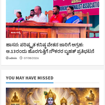
ತಾಜಾ ಸುದ್ದಿ
ಹಾಸನ: ಪರಿಷ್ಕೃತ ಕನಿಷ್ಠ ವೇತನ ಜಾರಿಗೆ ಆಗ್ರಹ:
ಆ.13ರಂದು ಹೊರಗುತ್ತಿಗೆ ನೌಕರರ ಬೃಹತ್ ಪ್ರತಿಭಟನೆ
admin
07/08/2026
YOU MAY HAVE MISSED