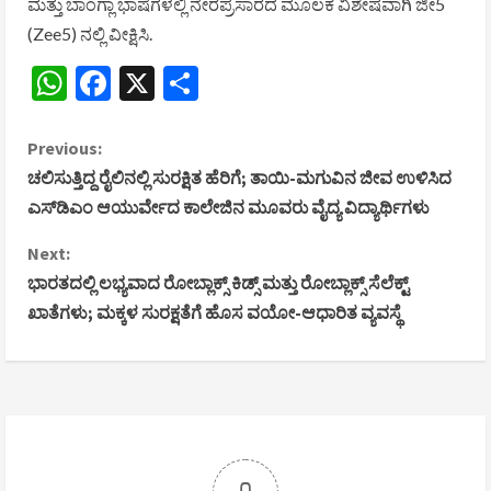
ಮತ್ತು ಬಾಂಗ್ಲಾ ಭಾಷೆಗಳಲ್ಲಿ ನೇರಪ್ರಸಾರದ ಮೂಲಕ ವಿಶೇಷವಾಗಿ ಜೀ5
(Zee5) ನಲ್ಲಿ ವೀಕ್ಷಿಸಿ.
WhatsApp
Facebook
X
Share
C
Previous:
ಚಲಿಸುತ್ತಿದ್ದ ರೈಲಿನಲ್ಲಿ ಸುರಕ್ಷಿತ ಹೆರಿಗೆ; ತಾಯಿ-ಮಗುವಿನ ಜೀವ ಉಳಿಸಿದ
o
ಎಸ್‌ಡಿಎಂ ಆಯುರ್ವೇದ ಕಾಲೇಜಿನ ಮೂವರು ವೈದ್ಯ ವಿದ್ಯಾರ್ಥಿಗಳು
n
Next:
ಭಾರತದಲ್ಲಿ ಲಭ್ಯವಾದ ರೋಬ್ಲಾಕ್ಸ್ ಕಿಡ್ಸ್ ಮತ್ತು ರೋಬ್ಲಾಕ್ಸ್ ಸೆಲೆಕ್ಟ್
t
ಖಾತೆಗಳು; ಮಕ್ಕಳ ಸುರಕ್ಷತೆಗೆ ಹೊಸ ವಯೋ-ಆಧಾರಿತ ವ್ಯವಸ್ಥೆ
i
n
u
e