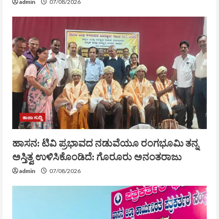
admin
07/08/2026
ತಾಜಾ ಸುದ್ದಿ
ಹಾಸನ: ಟಿವಿ ಪ್ರಭಾವದ ನಡುವೆಯೂ ರಂಗಭೂಮಿ ತನ್ನ
ಅಸ್ತಿತ್ವ ಉಳಿಸಿಕೊಂಡಿದೆ: ಗೊರೂರು ಅನಂತರಾಜು
admin
07/08/2026