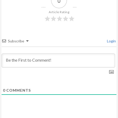
0
R
Article Rating
e
a
d
Subscribe
Login
i
n
g
0
COMMENTS