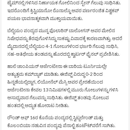
ಟೈಮ್‌ನಲ್ಲಿ ಗಳಿಸಿದ ನಿರ್ಣಾಯಕ ಗೋಲಿನಿಂದ ಸ್ಪೇನ್ ಗೆಲುವು ಸಾಧಿಸಿತು.
ಇದರೊಂದಿಗೆ ಕ್ರಿಸ್ಟಿಯಾನೋ ರೊನಾಲ್ಡೊ ಅವರ ವರ್ಣರಂಜಿತ ವಿಶ್ವಕಪ್
ಪಯಣ ಭಾವನಾತ್ಮಕವಾಗಿ ಮುಕ್ತಾಯವಾಯಿತು.
ಬೆಲ್ಜಿಯಂ ಪಂದ್ಯದ ಮುನ್ನ ಫೊಲಾರಿನ್ ಬಾಲೋಗನ್ ಅವರ ಮೇಲಿನ
ನಿಷೇಧವನ್ನು ತೆರವುಗೊಳಿಸಿದ್ದು ಸಾಕಷ್ಟು ವಿವಾದಕ್ಕೆ ಕಾರಣವಾಗಿತ್ತು. ಆದರೆ
ಮೈದಾನದಲ್ಲಿ ಬೆಲ್ಜಿಯಂ 4-1 ಗೋಲುಗಳಿಂದ ಭರ್ಜರಿ ಗೆಲುವು ಸಾಧಿಸಿ,
ಸಹ-ಆತಿಥೇಯ ತಂಡವನ್ನು ಹೊರದಬ್ಬಿ ಕ್ವಾರ್ಟರ್ ಫೈನಲ್ ಪ್ರವೇಶಿಸಿತು.
ಹಾಲಿ ಚಾಂಪಿಯನ್ ಅರ್ಜೆಂಟೀನಾ ಈ ಬಾರಿಯ ಟೂರ್ನಿಯಲ್ಲೇ
ಅತ್ಯುತ್ತಮ ಕಮ್‌ಬ್ಯಾಕ್ ಮಾಡಿತು. ಈಜಿಪ್ಟ್ ವಿರುದ್ಧ 0-2 ರಿಂದ
ಹಿನ್ನಡೆಯಲ್ಲಿದ್ದಾಗ, ಲಿಯೋನೆಲ್ ಮೆಸ್ಸಿ ಅವರ ಪ್ರೇರಣೆಯಿಂದ
ಅರ್ಜೆಂಟೀನಾ ಕೇವಲ 13 ನಿಮಿಷಗಳಲ್ಲಿ ಮೂರು ಗೋಲುಗಳನ್ನು ಗಳಿಸಿ
ಅಸಾಧ್ಯವಾದ ಗೆಲುವನ್ನು ಸಾಧಿಸಿತು. ಈಜಿಪ್ಟ್ ತಂಡವು ಸೋಲುವ
ಹಂತದಲ್ಲಿ ಅದ್ಭುತ ಹೋರಾಟ ನೀಡಿತು.
ರೌಂಡ್ ಆಫ್ 16ರ ಕೊನೆಯ ಪಂದ್ಯದಲ್ಲಿ ಸ್ವಿಟ್ಜರ್ಲೆಂಡ್ ಮತ್ತು
ಕೊಲಂಬಿಯಾ ನಡುವಿನ ಪಂದ್ಯವು ಪೆನಾಲ್ಟಿ ಶೂಟೌಟ್‌ವರೆಗೆ ಸಾಗಿತು.