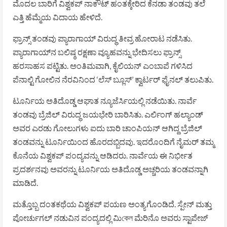
ಮೊದಲ ಬಾರಿಗೆ ವಿಶ್ವಕಪ್ ನಾಕೌಟ್ ಹಂತಕ್ಕೇರಿದ ಕೆನಡಾ ತಂಡವು ತಲೆ
ಎತ್ತಿ ಹೆಮ್ಮೆಯ ವಿದಾಯ ಹೇಳಿದೆ.
ಫ್ರಾನ್ಸ್ ತಂಡವು ಪ್ಯಾರಾಗಾಯ್ ವಿರುದ್ಧ ತೀವ್ರ ಹೋರಾಟ ನಡೆಸಿತು.
ಪ್ಯಾರಾಗಾಯ್‌ನ ಬಲಿಷ್ಠ ರಕ್ಷಣಾ ವ್ಯೂಹವನ್ನು ಭೇದಿಸಲು ಫ್ರಾನ್ಸ್
ಹರಸಾಹಸ ಪಟ್ಟಿತು. ಅಂತಿಮವಾಗಿ, ಕೈಲಿಯನ್ ಎಂಬಾಪೆ ಗಳಿಸಿದ
ಪೆನಾಲ್ಟಿ ಗೋಲಿನ ನೆರವಿನಿಂದ ‘ಲೆಸ್ ಬ್ಲೂಸ್’ ಕ್ವಾರ್ಟರ್ ಫೈನಲ್ ತಲುಪಿತು.
ಟೂರ್ನಿಯ ಅತಿದೊಡ್ಡ ಆಘಾತ ನ್ಯೂಜೆರ್ಸಿಯಲ್ಲಿ ನಡೆಯಿತು. ನಾರ್ವೆ
ತಂಡವು ಬ್ರೆಜಿಲ್ ವಿರುದ್ಧ ಜಯಭೇರಿ ಬಾರಿಸಿತು. ಎರ್ಲಿಂಗ್ ಹಲ್ಯಾಂಡ್
ಅವರ ಎರಡು ಗೋಲುಗಳು ಐದು ಬಾರಿ ಚಾಂಪಿಯನ್ ಆಗಿದ್ದ ಬ್ರೆಜಿಲ್
ತಂಡವನ್ನು ಟೂರ್ನಿಯಿಂದ ಹೊರದಬ್ಬಿದವು. ಇದರೊಂದಿಗೆ ನೈಮರ್ ತಮ್ಮ
ಕೊನೆಯ ವಿಶ್ವಕಪ್ ಪಂದ್ಯವನ್ನು ಆಡಿದರು. ನಾರ್ವೆಯ ಈ ನಿರ್ಭೀತ
ಪ್ರದರ್ಶನವು ಅವರನ್ನು ಟೂರ್ನಿಯ ಅತಿದೊಡ್ಡ ಅಚ್ಚರಿಯ ತಂಡವನ್ನಾಗಿ
ಮಾಡಿದೆ.
ಮತ್ತೊಬ್ಬ ದಂತಕಥೆಯ ವಿಶ್ವಕಪ್ ಪಯಣ ಅಂತ್ಯಗೊಂಡಿದೆ. ಸ್ಪೇನ್ ಮತ್ತು
ಪೋರ್ಚುಗಲ್ ನಡುವಿನ ಪಂದ್ಯದಲ್ಲಿ ಮಿকেল ಮೆರಿನೊ ಅವರು ಸ್ಟಾಪೇಜ್