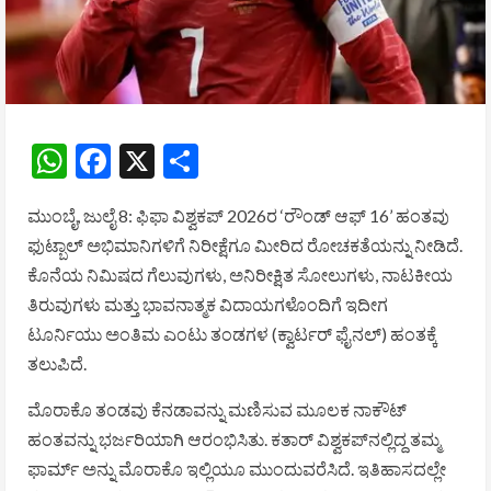
WhatsApp
Facebook
X
Share
ಮುಂಬೈ, ಜುಲೈ 8: ಫಿಫಾ ವಿಶ್ವಕಪ್ 2026ರ ‘ರೌಂಡ್ ಆಫ್ 16’ ಹಂತವು
ಫುಟ್ಬಾಲ್ ಅಭಿಮಾನಿಗಳಿಗೆ ನಿರೀಕ್ಷೆಗೂ ಮೀರಿದ ರೋಚಕತೆಯನ್ನು ನೀಡಿದೆ.
ಕೊನೆಯ ನಿಮಿಷದ ಗೆಲುವುಗಳು, ಅನಿರೀಕ್ಷಿತ ಸೋಲುಗಳು, ನಾಟಕೀಯ
ತಿರುವುಗಳು ಮತ್ತು ಭಾವನಾತ್ಮಕ ವಿದಾಯಗಳೊಂದಿಗೆ ಇದೀಗ
ಟೂರ್ನಿಯು ಅಂತಿಮ ಎಂಟು ತಂಡಗಳ (ಕ್ವಾರ್ಟರ್ ಫೈನಲ್) ಹಂತಕ್ಕೆ
ತಲುಪಿದೆ.
ಮೊರಾಕೊ ತಂಡವು ಕೆನಡಾವನ್ನು ಮಣಿಸುವ ಮೂಲಕ ನಾಕೌಟ್
ಹಂತವನ್ನು ಭರ್ಜರಿಯಾಗಿ ಆರಂಭಿಸಿತು. ಕತಾರ್ ವಿಶ್ವಕಪ್‌ನಲ್ಲಿದ್ದ ತಮ್ಮ
ಫಾರ್ಮ್‌ ಅನ್ನು ಮೊರಾಕೊ ಇಲ್ಲಿಯೂ ಮುಂದುವರೆಸಿದೆ. ಇತಿಹಾಸದಲ್ಲೇ