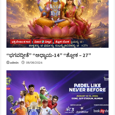
ಭಕ್ತಿ ವೇದಾಂತ ಸಾರ
ವಿಚಾರ
ವಿಸ್ತಾರ
ಶ್ಲೋಕ-ಲೋಕ
“ಭಗವದ್ಗೀತೆ” “ಅಧ್ಯಾಯ-14” “ಶ್ಲೋಕ – 27”
admin
08/08/2026